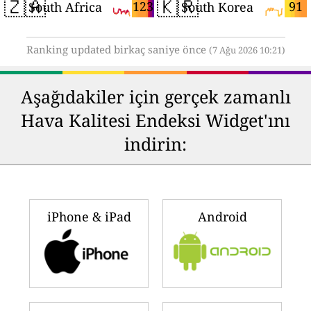
🇿🇦
🇰🇷
123
91
South Africa
South Korea
Ranking updated birkaç saniye önce
(7 Ağu 2026 10:21)
Aşağıdakiler için gerçek zamanlı
Hava Kalitesi Endeksi Widget'ını
indirin:
iPhone & iPad
Android