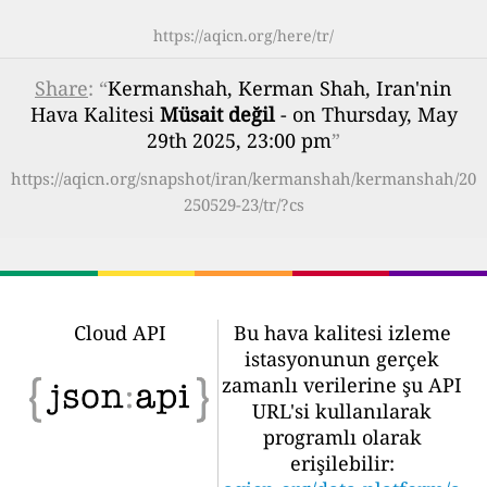
https://aqicn.org/here/tr/
Share
: “
Kermanshah, Kerman Shah, Iran'nin
Hava Kalitesi
Müsait değil
- on Thursday, May
29th 2025, 23:00 pm
”
https://aqicn.org/snapshot/iran/kermanshah/kermanshah/20
250529-23/tr/?cs
Cloud API
Bu hava kalitesi izleme
istasyonunun gerçek
zamanlı verilerine şu API
URL'si kullanılarak
programlı olarak
erişilebilir: