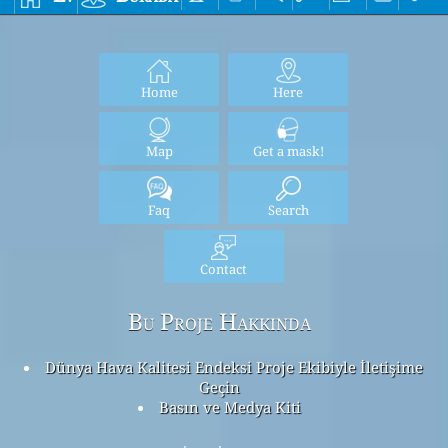
Home
Here
Map
Get a mask!
Faq
Search
Contact
Bu Proje Hakkında
Dünya Hava Kalitesi Endeksi Proje Ekibiyle İletişime
Geçin
Basın ve Medya Kiti