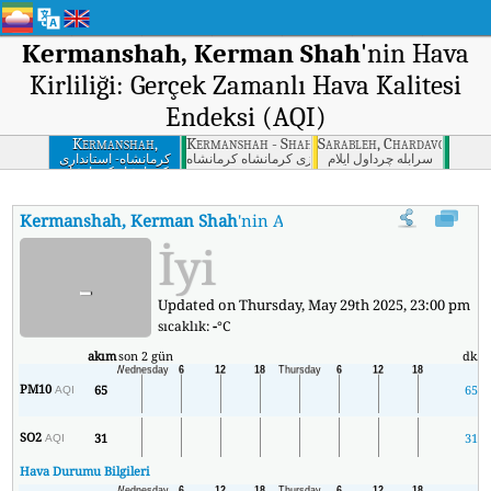
Kermanshah, Kerman Shah
'nin Hava
Kirliliği: Gerçek Zamanlı Hava Kalitesi
Endeksi (AQI)
Kermanshah,
Kermanshah - Shahrdari Markazi, Kermansha
Sarableh, Chardavol, Ilam
Kerman Shah
سرابله چرداول ایلام
کرمانشاه - شهرداری مرکزی کرمانشاه كرمانشاه
کرمانشاه- استانداری
کرمانشاه كرمانشاه
Kermanshah, Kerman Shah
'nin AQI'si
:
Kermanshah, Kerman Shah'
İyi
-
Updated on Thursday, May 29th 2025, 23:00 pm
sıcaklık:
-
°C
akım
son 2 gün
dk.
PM10
65
65
AQI
SO2
31
31
AQI
Hava Durumu Bilgileri