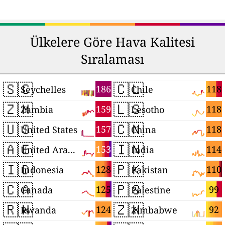
Ülkelere Göre Hava Kalitesi
Sıralaması
🇸🇨
🇨🇱
186
118
Seychelles
Chile
🇿🇲
🇱🇸
159
118
Zambia
Lesotho
🇺🇸
🇨🇳
157
118
United States
China
🇦🇪
🇮🇳
153
114
United Arab Emirates
India
🇮🇩
🇵🇰
128
110
Indonesia
Pakistan
🇨🇦
🇵🇸
125
99
Canada
Palestine
🇷🇼
🇿🇼
124
92
Rwanda
Zimbabwe