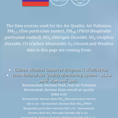
The Data sources used for the Air Quality, Air Pollution,
PM
(
fine particulate matter
), PM
(
PM10 (Respirable
2.5
10
particulate matter)
), NO
(
Nitrogen Dioxide
), SO
(
Sulphur
2
2
Dioxide
), CO (
Carbon Monoxide
), O
(
Ozone
) and Weather
3
data in this page are coming from:
Citizen Weather Observer Program (CWOP/APRS)
Iran National Air Quality Monitoring System - سامانه
پایش کیفی هوای کشور
Kermanshah, Kerman Shah, Iran Air Pollution
Kermanshah, Kerman Shah overall air quality
index is 65
Kermanshah, Kerman Shah PM
(fine particulate matter)
2.5
AQI is n/a - Kermanshah, Kerman Shah PM
(PM10
10
(Respirable particulate matter)) AQI is 65 - Kermanshah,
Kerman Shah NO
(Nitrogen Dioxide) AQI is n/a -
2
Kermanshah, Kerman Shah SO
(Sulphur Dioxide) AQI is 31 -