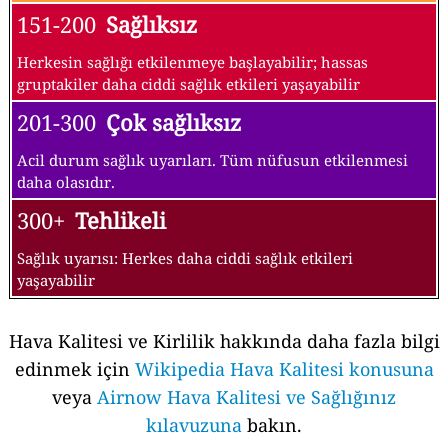
151-200
Sağlıksız
Herkesin sağlığı etkilenmeye başlayabilir; hassas
gruptakiler daha ciddi sağlık etkileri yaşayabilir
201-300
Çok sağlıksız
Acil durum sağlık uyarıları. Tüm nüfusun etkilenmesi
daha olasıdır.
300+
Tehlikeli
Sağlık uyarısı: Herkes daha ciddi sağlık etkileri
yaşayabilir
Hava Kalitesi ve Kirlilik hakkında daha fazla bilgi
edinmek için
Wikipedia Hava Kalitesi konusuna
veya
Airnow Hava Kalitesi ve Sağlığınız
kılavuzuna
bakın.