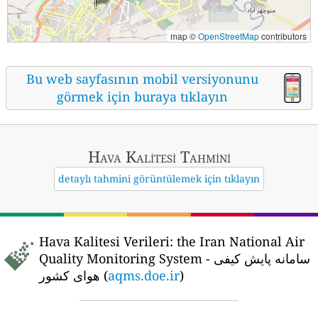
map ©
OpenStreetMap
contributors
Bu web sayfasının mobil versiyonunu
görmek için buraya tıklayın
Hava Kalitesi Tahmini
detaylı tahmini görüntülemek için tıklayın
Hava Kalitesi Verileri:
the Iran National Air
Quality Monitoring System - سامانه پایش کیفی
هوای کشور (
aqms.doe.ir
)