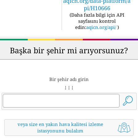
aqicn.org/data-platform/a
pi/H10666
(
Daha fazla bilgi için API
sayfasını kontrol
edin:
aqicn.org/api/
)
Başka bir şehir mi arıyorsunuz?
Bir şehir adı girin
↓ ↓ ↓
veya size en yakın hava kalitesi izleme
istasyonunu bulalım