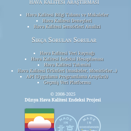
hava kalitesi araştırması
Hava Kalitesi Bilgi Tabanı ve Makaleler
Hava Kalitesi Deneyleri
Hava Kalitesi Sensörleri Analizi
Sıkça Sorulan Sorular
Hava Kalitesi Veri kaynağı
Hava Kalitesi İndeksi Hesaplaması
Hava Kalitesi Tahmini
Hava Kalitesi Ürünleri (maskeler, Monitörler…)
API (Uygulama Programlama Arayüzü)
Geçmiş Veri Platformu
© 2008-2025
Dünya Hava Kalitesi Endeksi Projesi