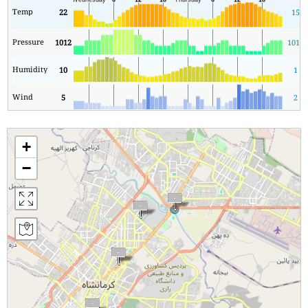
Temp
22
15
Pressure
1012
1010
Humidity
10
1
Wind
5
2
+
−