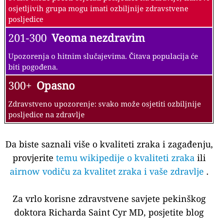
osjetljivih grupa mogu imati ozbiljnije zdravstvene
posljedice
201-300
Veoma nezdravim
Upozorenja o hitnim slučajevima. Čitava populacija će
biti pogođena.
300+
Opasno
Zdravstveno upozorenje: svako može osjetiti ozbiljnije
posljedice na zdravlje
Da biste saznali više o kvaliteti zraka i zagađenju,
provjerite
temu wikipedije o kvaliteti zraka
ili
airnow vodiču za kvalitet zraka i vaše zdravlje
.
Za vrlo korisne zdravstvene savjete pekinškog
doktora Richarda Saint Cyr MD, posjetite blog