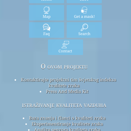
Map
Get a mask!
Faq
Search
Contact
O ovom projektu
Kontaktirajte projektni tim Svjetskog indeksa
kvalitete zraka
Press And Media Kit
istraživanje kvaliteta vazduha
Baza znanja i članci o kvaliteti zraka
Eksperimentiranje kvalitete zraka
Analiza senzora kvaliteta zraka