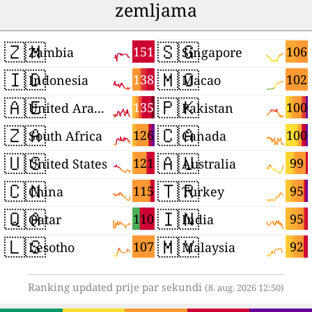
zemljama
🇿🇲
🇸🇬
151
106
Zambia
Singapore
🇮🇩
🇲🇴
138
102
Indonesia
Macao
🇦🇪
🇵🇰
135
100
United Arab Emirates
Pakistan
🇿🇦
🇨🇦
126
100
South Africa
Canada
🇺🇸
🇦🇺
121
99
United States
Australia
🇨🇳
🇹🇷
115
95
China
Turkey
🇶🇦
🇮🇳
110
95
Qatar
India
🇱🇸
🇲🇾
107
92
Lesotho
Malaysia
Ranking updated prije par sekundi
(8. aug. 2026 12:50)