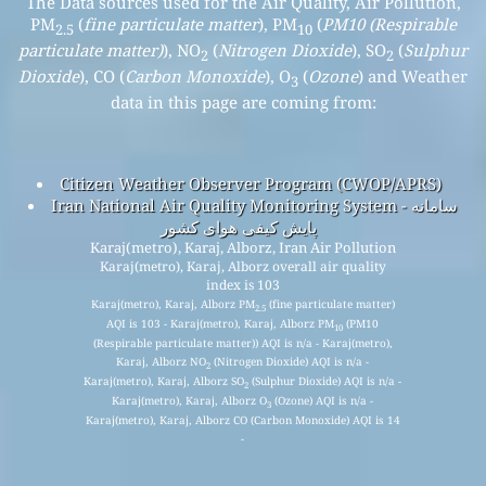
The Data sources used for the Air Quality, Air Pollution,
PM
(
fine particulate matter
), PM
(
PM10 (Respirable
2.5
10
particulate matter)
), NO
(
Nitrogen Dioxide
), SO
(
Sulphur
2
2
Dioxide
), CO (
Carbon Monoxide
), O
(
Ozone
) and Weather
3
data in this page are coming from:
Citizen Weather Observer Program (CWOP/APRS)
Iran National Air Quality Monitoring System - سامانه
پایش کیفی هوای کشور
Karaj(metro), Karaj, Alborz, Iran Air Pollution
Karaj(metro), Karaj, Alborz overall air quality
index is 103
Karaj(metro), Karaj, Alborz PM
(fine particulate matter)
2.5
AQI is 103 - Karaj(metro), Karaj, Alborz PM
(PM10
10
(Respirable particulate matter)) AQI is n/a - Karaj(metro),
Karaj, Alborz NO
(Nitrogen Dioxide) AQI is n/a -
2
Karaj(metro), Karaj, Alborz SO
(Sulphur Dioxide) AQI is n/a -
2
Karaj(metro), Karaj, Alborz O
(Ozone) AQI is n/a -
3
Karaj(metro), Karaj, Alborz CO (Carbon Monoxide) AQI is 14
-