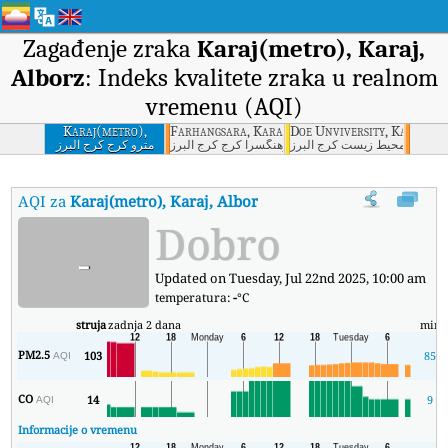
Zagađenje zraka
Karaj(metro), Karaj,
Alborz
: Indeks kvalitete zraka u realnom
vremenu (AQI)
Karaj(metro),
Farhangsara, Karaj, Alborz
Doe Unviversity, Karaj, Al
Karaj, Alborz
 حفاظت محيط زيست کرج البرز
فرهنگسرا کرج کرج البرز
مترو کرج کرج البرز
AQI za
Karaj(metro), Karaj, Alborz
:
Indeks kvaliteta zraka (AQI) 
Dobro
-
Updated on Tuesday, Jul 22nd 2025, 10:00 am
temperatura:
-
°C
struja
zadnja 2 dana
min
PM2.5
103
85
AQI
CO
14
9
AQI
Informacije o vremenu