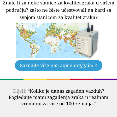
Znate li za neke stanice za kvalitet zraka u vašem
području?
zašto ne biste učestvovali na karti sa
svojom stanicom za kvalitet zraka?
Saznajte više na
> aqicn.org/gaia/ <
Dijeli: “
Koliko je danas zagađen vazduh?
Pogledajte mapu zagađenja zraka u realnom
vremenu za više od 100 zemalja.
”