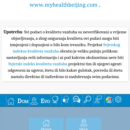
www.myhealthbeijing.com
.
Upotreba
: Svi podaci o kvalitetu vazduha su neverifikovani u vrijeme
objavljivanja, a zbog osiguranja kvaliteta ovi podaci mogu biti
izmjenjeni i dopunjeni u bilo kom trenutku. Projekat
Svjetskog
indeksa kvaliteta vazduha
obratio je veliku pažnju prilikom
sastavljanja ovih informacija i ni pod kakvim okolnostima neće biti
Svjetski indeks kvaliteta vazduha
projektni tim ili njegovi agenti
odgovorni za ugovor, štetu ili bilo kakav gubitak, povredu ili štetu
nastalu direktno ili indirektno iz snabdevanja ovim podacima.
Dom
Evo
Home
Here