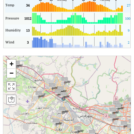
Temp
34
27
Pressure
1012
1008
Humidity
13
9
Wind
3
2
+
−