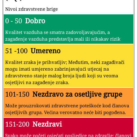
Nivoi zdravstvene brige
0 - 50
Dobro
Kvalitet vazduha se smatra zadovoljavajućim, a
zagađenje vazduha predstavlja mali ili nikakav rizik
51 -100
Umereno
Kvalitet zraka je prihvatljiv; Međutim, neki zagađivači
mogu imati umjereno zabrinjavajući utjecaj na
zdravstveno stanje malog broja ljudi koji su veoma
osjetljivi na zagađenje zraka.
101-150
Nezdravo za osetljive grupe
Može prouzrokovati zdravstvene poteškoće kod članova
osjetljivih grupa. Većina verovatno neće biti pogođena.
151-200
Nezdravi
Svako može početi osjećati posljedice na zdravlje; članovi