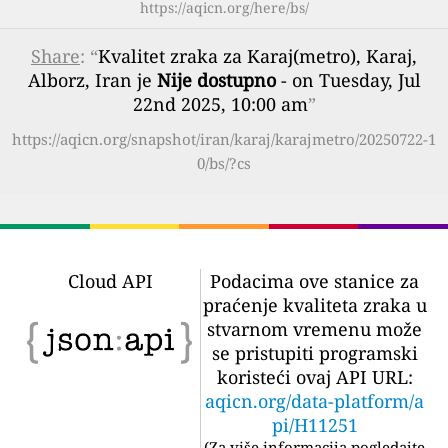
https://aqicn.org/here/bs/
Share
: “
Kvalitet zraka za Karaj(metro), Karaj,
Alborz, Iran je
Nije dostupno
- on Tuesday, Jul
22nd 2025, 10:00 am
”
https://aqicn.org/snapshot/iran/karaj/karajmetro/20250722-1
0/bs/?cs
Cloud API
Podacima ove stanice za
praćenje kvaliteta zraka u
stvarnom vremenu može
se pristupiti programski
koristeći ovaj API URL:
aqicn.org/data-platform/a
pi/H11251
(
Za više informacija pogledajte