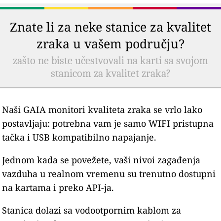
Znate li za neke stanice za kvalitet
zraka u vašem području?
zašto ne biste učestvovali na karti sa svojom
stanicom za kvalitet zraka?
Naši GAIA monitori kvaliteta zraka se vrlo lako
postavljaju: potrebna vam je samo WIFI pristupna
tačka i USB kompatibilno napajanje.
Jednom kada se povežete, vaši nivoi zagađenja
vazduha u realnom vremenu su trenutno dostupni
na kartama i preko API-ja.
Stanica dolazi sa vodootpornim kablom za