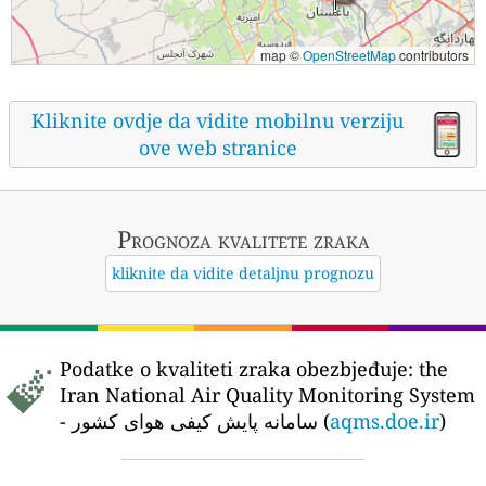
map ©
OpenStreetMap
contributors
Kliknite ovdje da vidite mobilnu verziju
ove web stranice
Prognoza kvalitete zraka
kliknite da vidite detaljnu prognozu
Podatke o kvaliteti zraka obezbjeđuje:
the
Iran National Air Quality Monitoring System
- سامانه پایش کیفی هوای کشور (
aqms.doe.ir
)