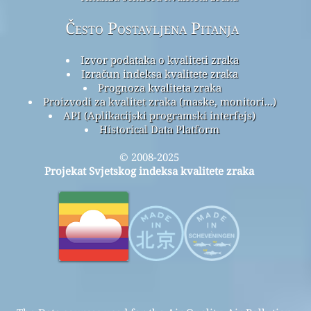
Često Postavljena Pitanja
Izvor podataka o kvaliteti zraka
Izračun indeksa kvalitete zraka
Prognoza kvaliteta zraka
Proizvodi za kvalitet zraka (maske, monitori...)
API (Aplikacijski programski interfejs)
Historical Data Platform
© 2008-2025
Projekat Svjetskog indeksa kvalitete zraka