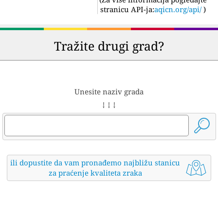
stranicu API-ja:
aqicn.org/api/
)
Tražite drugi grad?
Unesite naziv grada
↓ ↓ ↓
ili dopustite da vam pronađemo najbližu stanicu
za praćenje kvaliteta zraka