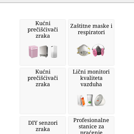
Kućni
Zaštitne maske i
prečišćivači
respiratori
zraka
Kućni
Lični monitori
prečišćivači
kvaliteta
zraka
vazduha
Profesionalne
DIY senzori
stanice za
zraka
praćenje