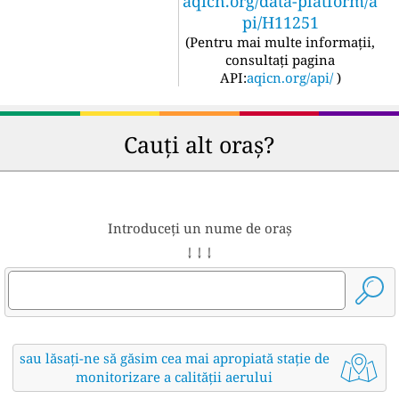
aqicn.org/data-platform/a
pi/H11251
(
Pentru mai multe informații,
consultați pagina
API:
aqicn.org/api/
)
Cauți alt oraș?
Introduceți un nume de oraș
↓ ↓ ↓
sau lăsați-ne să găsim cea mai apropiată stație de
monitorizare a calității aerului