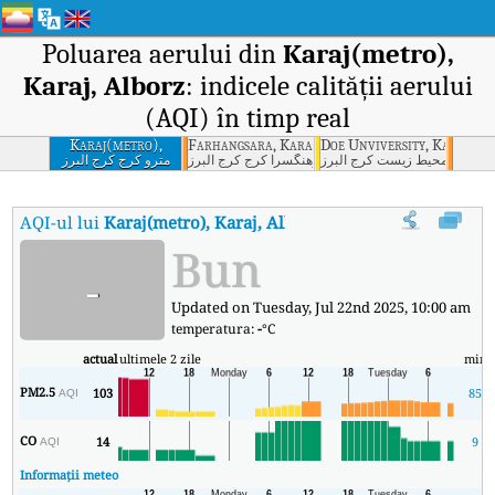
Poluarea aerului din
Karaj(metro),
Karaj, Alborz
: indicele calității aerului
(AQI) în timp real
Karaj(metro),
Farhangsara, Karaj, Alborz
Doe Unviversity, Karaj, Al
Karaj, Alborz
 حفاظت محيط زيست کرج البرز
فرهنگسرا کرج کرج البرز
مترو کرج کرج البرز
AQI-ul lui
Karaj(metro), Karaj, Alborz
:
Indicele calității aerului 
Bun
-
Updated on Tuesday, Jul 22nd 2025, 10:00 am
temperatura:
-
°C
actual
ultimele 2 zile
min
PM2.5
103
85
AQI
CO
14
9
AQI
Informații meteo