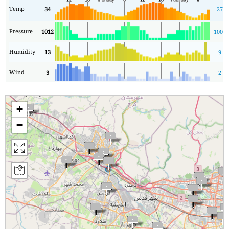
Temp
34
27
Pressure
1012
1008
Humidity
13
9
Wind
3
2
+
−