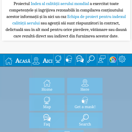
Proiectul
Index al calității aerului mondial
a exercitat toate
competențele și îngrijirea rezonabilă în compilarea conținutului
acestor informații și în nici un caz
Echipa de proiect pentru indexul
calității aerului
sau agenții săi sunt răspunzători în contract,
delictuală sau în alt mod pentru orice pierdere, vătămare sau daună
care rezultă direct sau indirect din furnizarea acestor date.
Acasă
Aici
Home
Here
Map
Get a mask!
Faq
Search