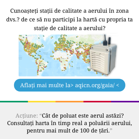
Cunoașteți stații de calitate a aerului în zona
dvs.?
de ce să nu participi la hartă cu propria ta
stație de calitate a aerului?
Aflați mai multe la
> aqicn.org/gaia/ <
Acțiune: “
Cât de poluat este aerul astăzi?
Consultați harta în timp real a poluării aerului,
pentru mai mult de 100 de țări.
”