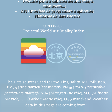
Produse pentru calitatea aerului (măști,
monitoare...)
API (Interfață de programare a aplicației)
Platformă de date istorice
© 2008-2025
Proiectul World Air Quality Index
The Data sources used for the Air Quality, Air Pollution,
PM
(
fine particulate matter
), PM
(
PM10 (Respirable
2.5
10
particulate matter)
), NO
(
Nitrogen Dioxide
), SO
(
Sulphur
2
2
Dioxide
), CO (
Carbon Monoxide
), O
(
Ozone
) and Weather
3
data in this page are coming from: