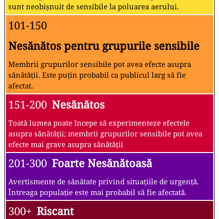
sunt neobișnuit de sensibile la poluarea aerului.
101-150
Nesănătos pentru grupurile sensibile
Membrii grupurilor sensibile pot avea efecte asupra
sănătății. Este puțin probabil ca publicul larg să fie
afectat.
151-200
Nesănătos
Toată lumea poate începe să experimenteze efectele
asupra sănătății; membrii grupurilor sensibile pot avea
efecte mai grave asupra sănătății
201-300
Foarte Nesănătoasă
Avertismente de sănătate privind situațiile de urgență.
Întreaga populație este mai probabil să fie afectată.
300+
Riscant