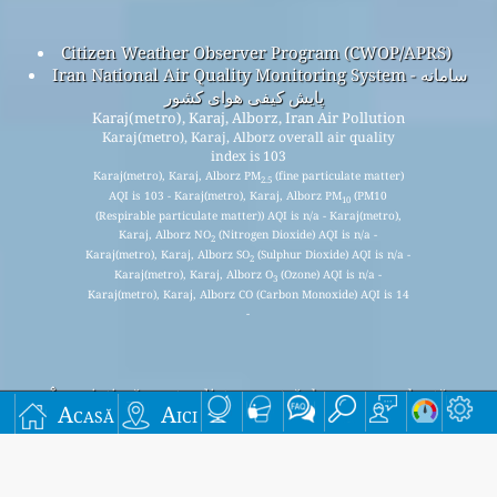
Citizen Weather Observer Program (CWOP/APRS)
Iran National Air Quality Monitoring System - سامانه
پایش کیفی هوای کشور
Karaj(metro), Karaj, Alborz, Iran Air Pollution
Karaj(metro), Karaj, Alborz overall air quality
index is 103
Karaj(metro), Karaj, Alborz PM
(fine particulate matter)
2.5
AQI is 103 - Karaj(metro), Karaj, Alborz PM
(PM10
10
(Respirable particulate matter)) AQI is n/a - Karaj(metro),
Karaj, Alborz NO
(Nitrogen Dioxide) AQI is n/a -
2
Karaj(metro), Karaj, Alborz SO
(Sulphur Dioxide) AQI is n/a -
2
Karaj(metro), Karaj, Alborz O
(Ozone) AQI is n/a -
3
Karaj(metro), Karaj, Alborz CO (Carbon Monoxide) AQI is 14
-
Înscrieți-vă pentru lista noastră de corespondență
Acasă
Aici
lunară gratuită și primiți notificări când sunt disponibile
articole noi.
Trimite