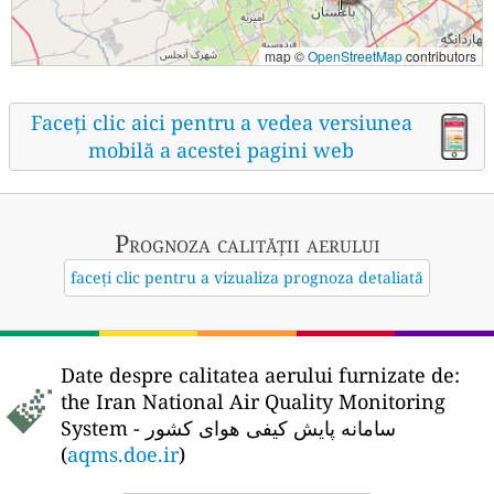
map ©
OpenStreetMap
contributors
Faceți clic aici pentru a vedea versiunea
mobilă a acestei pagini web
Prognoza calității aerului
faceți clic pentru a vizualiza prognoza detaliată
Date despre calitatea aerului furnizate de:
the Iran National Air Quality Monitoring
System - سامانه پایش کیفی هوای کشور
(
aqms.doe.ir
)