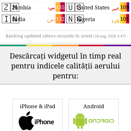
🇿🇲
🇺🇸
135
109
Zambia
United States
🇮🇳
🇳🇬
132
101
India
Nigeria
Ranking updated câteva secunde în urmă
(10 aug. 2026 3:47)
Descărcați widgetul în timp real
pentru indicele calității aerului
pentru:
iPhone & iPad
Android