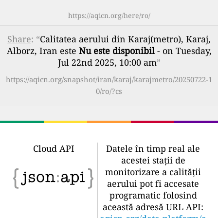
https://aqicn.org/here/ro/
Share
: “
Calitatea aerului din Karaj(metro), Karaj,
Alborz, Iran este
Nu este disponibil
- on Tuesday,
Jul 22nd 2025, 10:00 am
”
https://aqicn.org/snapshot/iran/karaj/karajmetro/20250722-1
0/ro/?cs
Cloud API
Datele în timp real ale
acestei stații de
monitorizare a calității
aerului pot fi accesate
programatic folosind
această adresă URL API: