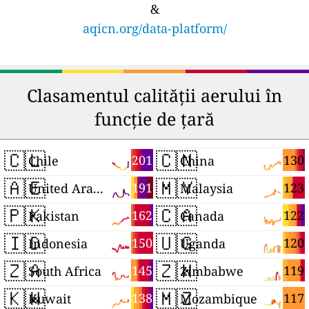
&
aqicn.org/data-platform/
Clasamentul calității aerului în
funcție de țară
🇨🇱
🇨🇳
201
130
Chile
China
🇦🇪
🇲🇾
191
123
United Arab Emirates
Malaysia
🇵🇰
🇨🇦
162
122
Pakistan
Canada
🇮🇩
🇺🇬
150
120
Indonesia
Uganda
🇿🇦
🇿🇼
145
119
South Africa
Zimbabwe
🇰🇼
🇲🇿
138
117
Kuwait
Mozambique