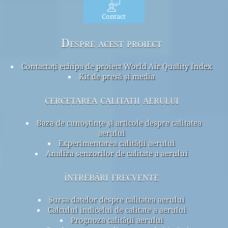
Contact
Despre acest proiect
Contactați echipa de proiect World Air Quality Index
Kit de presă și media
cercetarea calitatii aerului
Baza de cunoștințe și articole despre calitatea
aerului
Experimentarea calității aerului
Analiza senzorilor de calitate a aerului
întrebări frecvente
Sursa datelor despre calitatea aerului
Calculul indicelui de calitate a aerului
Prognoza calității aerului