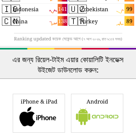
🇮🇩
🇺🇿
141
99
Indonesia
Uzbekistan
🇨🇳
🇹🇷
138
89
China
Turkey
Ranking updated কয়েক সেকেন্ড আগে
(৭ আগ ২০২৬, রাত ৯:৫৪ সময়)
এর জন্য রিয়েল-টাইম এয়ার কোয়ালিটি ইনডেক্স
উইজেট ডাউনলোড করুন:
iPhone & iPad
Android