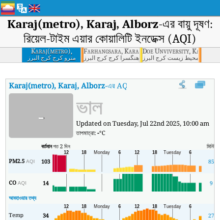
Karaj(metro), Karaj, Alborz
-এর বায়ু দূষণ:
রিয়েল-টাইম এয়ার কোয়ালিটি ইনডেক্স (AQI)
Karaj(metro),
Farhangsara, Karaj, Alborz
Doe Unviversity, Karaj, Al
Karaj, Alborz
 حفاظت محيط زيست کرج البرز
فرهنگسرا کرج کرج البرز
مترو کرج کرج البرز
Karaj(metro), Karaj, Alborz
-এর AQI
:
Karaj(metro), Karaj, Alborz-এর রিয়ে
ভাল
-
Updated on Tuesday, Jul 22nd 2025, 10:00 am
তাপমাত্রা:
-
°C
বর্তমান
গত 2 দিন
মিনিট
স
PM2.5
103
85
AQI
CO
14
9
AQI
আবহাওয়ার তথ্য
Temp
34
27