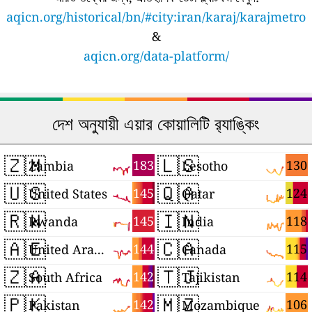
aqicn.org/historical/bn/#city:iran/karaj/karajmetro
&
aqicn.org/data-platform/
দেশ অনুযায়ী এয়ার কোয়ালিটি র‍্যাঙ্কিং
🇿🇲
🇱🇸
183
130
Zambia
Lesotho
🇺🇸
🇶🇦
145
124
United States
Qatar
🇷🇼
🇮🇳
145
118
Rwanda
India
🇦🇪
🇨🇦
144
115
United Arab Emirates
Canada
🇿🇦
🇹🇯
142
114
South Africa
Tajikistan
🇵🇰
🇲🇿
142
106
Pakistan
Mozambique