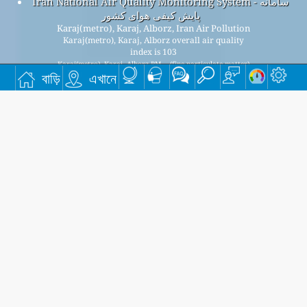
Iran National Air Quality Monitoring System - سامانه
پایش کیفی هوای کشور
Karaj(metro), Karaj, Alborz, Iran Air Pollution
Karaj(metro), Karaj, Alborz overall air quality
index is 103
Karaj(metro), Karaj, Alborz PM
(fine particulate matter)
2.5
বাড়ি
এখানে
AQI is 103 - Karaj(metro), Karaj, Alborz PM
(PM10
10
(Respirable particulate matter)) AQI is n/a - Karaj(metro),
Karaj, Alborz NO
(Nitrogen Dioxide) AQI is n/a -
2
Karaj(metro), Karaj, Alborz SO
(Sulphur Dioxide) AQI is n/a -
2
Karaj(metro), Karaj, Alborz O
(Ozone) AQI is n/a -
3
Karaj(metro), Karaj, Alborz CO (Carbon Monoxide) AQI is 14
-
আমাদের বিনামূল্যে মাসিক মেলিং তালিকার জন্য সাইন আপ করুন, এবং নতুন নিবন্ধ
উপলব্ধ হলে বিজ্ঞপ্তি পান।
জমা
This page has been generated on Saturday, Aug 8th 2026, 05:54 am CST from jp2n