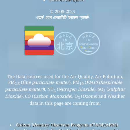
© 2008-2025
ওয়ার্ল্ড এয়ার কোয়ালিটি ইনডেক্স প্রজেক্ট
The Data sources used for the Air Quality, Air Pollution,
PM
(
fine particulate matter
), PM
(
PM10 (Respirable
2.5
10
particulate matter)
), NO
(
Nitrogen Dioxide
), SO
(
Sulphur
2
2
Dioxide
), CO (
Carbon Monoxide
), O
(
Ozone
) and Weather
3
data in this page are coming from:
Citizen Weather Observer Program (CWOP/APRS)