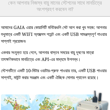
কেন আপনার নিজস্ব বায়ু মানের স্টেশনের সাথে মানচিত্রে
অংশগ্রহণ করবেন না?
আমাদের GAIA এয়ার কোয়ালিটি মনিটরগুলি সেট আপ করা খুব সহজ: আপনার
শুধুমাত্র একটি WIFI অ্যাক্সেস পয়েন্ট এবং একটি USB সামঞ্জস্যপূর্ণ পাওয়ার
সাপ্লাই প্রয়োজন৷
একবার সংযুক্ত হয়ে গেলে, আপনার বাস্তব সময়ের বায়ু দূষণের মাত্রা
তাৎক্ষণিকভাবে মানচিত্রে এবং API-এর মাধ্যমে উপলব্ধ।
স্টেশনটিতে একটি 10-মিটার ওয়াটার-প্রুফ পাওয়ার তার, একটি USB পাওয়ার
সাপ্লাই, মাউন্ট করার সরঞ্জাম এবং একটি ঐচ্ছিক সোলার প্যানেল রয়েছে।