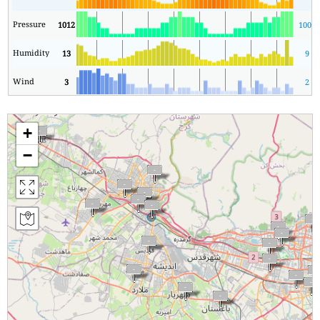
Pressure
1012
1008
Humidity
13
9
Wind
3
2
+
−