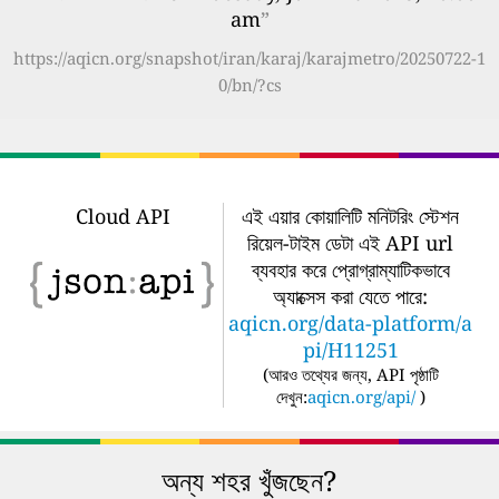
am
”
https://aqicn.org/snapshot/iran/karaj/karajmetro/20250722-1
0/bn/?cs
Cloud API
এই এয়ার কোয়ালিটি মনিটরিং স্টেশন
রিয়েল-টাইম ডেটা এই API url
ব্যবহার করে প্রোগ্রাম্যাটিকভাবে
অ্যাক্সেস করা যেতে পারে:
aqicn.org/data-platform/a
pi/H11251
(
আরও তথ্যের জন্য, API পৃষ্ঠাটি
দেখুন:
aqicn.org/api/
)
অন্য শহর খুঁজছেন?