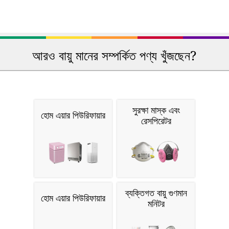
আরও বায়ু মানের সম্পর্কিত পণ্য খুঁজছেন?
সুরক্ষা মাস্ক এবং
হোম এয়ার পিউরিফায়ার
রেসপিরেটর
ব্যক্তিগত বায়ু গুণমান
হোম এয়ার পিউরিফায়ার
মনিটর