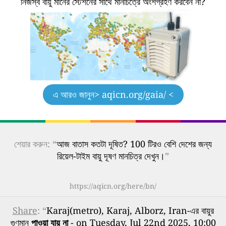
নিজস্ব বায়ু মানের স্টেশনের সাথে মানচিত্রে অংশগ্রহণ করবেন না?
এ আরও জানুন
> aqicn.org/gaia/ <
শেয়ার করুন: “
আজ বাতাস কতটা দূষিত? 100 টিরও বেশি দেশের জন্য
রিয়েল-টাইম বায়ু দূষণ মানচিত্র দেখুন।
”
https://aqicn.org/here/bn/
Share
: “
Karaj(metro), Karaj, Alborz, Iran-এর বায়ুর
গুণমান
পাওয়া যায় না
- on Tuesday, Jul 22nd 2025, 10:00