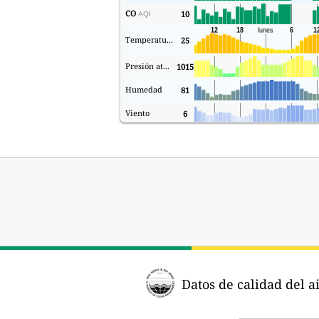
CO
10
AQI
Temperatura.
25
Presión atmosférica
1015
Humedad
81
Viento
6
Datos de calidad del a