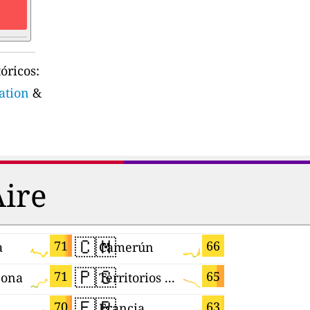
óricos:
ation
&
Aire
🇨🇲
🇪🇨
71
66
a
Camerún
Ecuador
🇵🇸
🇸🇻
71
65
eona
Territorios Palestinos
El Salvad
🇫🇷
🇸🇳
70
63
Francia
Senegal