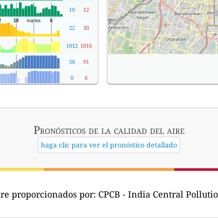
10
12
22
30
1012
1016
58
91
0
6
Pronósticos
de la calidad del aire
haga clic para ver el pronóstico detallado
ire proporcionados por:
CPCB - India Central Pollutio