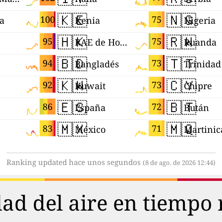
🇰🇪
🇳🇬
100
75
ia
Kenia
Nigeria
🇭🇰
🇷🇼
95
75
RAE de Hong Kong (China)
Ruanda
🇧🇩
🇹🇹
94
73
Bangladés
🇰🇼
🇨🇾
92
73
Kuwait
Chipre
🇪🇸
🇧🇹
86
72
España
Bután
🇲🇽
🇲🇶
83
71
México
Martinic
Ranking updated hace unos segundos
(8 de ago. de 2026 12:44)
dad del aire en tiempo 