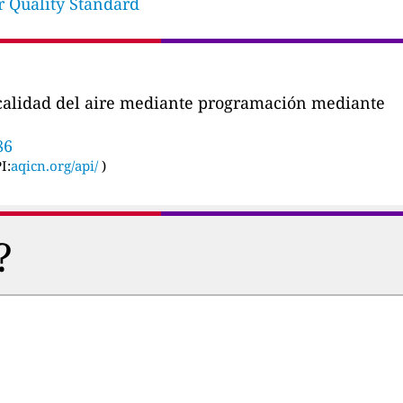
ir Quality Standard
a calidad del aire mediante programación mediante
86
I:
aqicn.org/api/
)
?