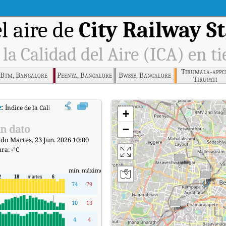
l aire de
City Railway S
 la Calidad del Aire (ICA) en t
Tirumala-appc
Btm, Bangalore
Peenya, Bangalore
Bwssb, Bangalore
Tirupati
e
:
Índice de la Calidad del Aire (ICA) de City Railway Station, Bangalore en tiemp
+
n dato
−
do Martes, 23 Jun. 2026 10:00
ura:
-
°C
mín.
máximo
74
79
10
13
4
4