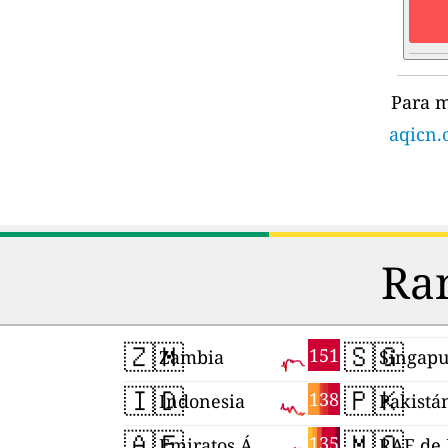
Para m
aqicn.o
Ran
🇿🇲
🇸🇬
151
Zambia
Singapu
🇮🇩
🇵🇰
138
Indonesia
Pakistá
🇦🇪
🇲🇴
135
Emiratos Árabes Unidos