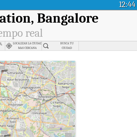
12:44
tation, Bangalore
iempo real
b,
LOCALIZAR LA CIUDAD
BUSCA TU
MáS CERCANA
CIUDAD
o real.