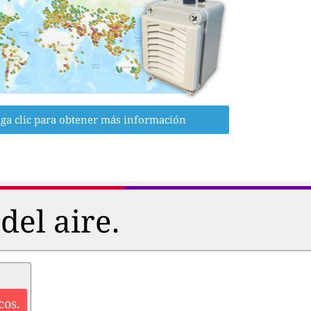
ga clic para obtener más información
del aire.
cos.