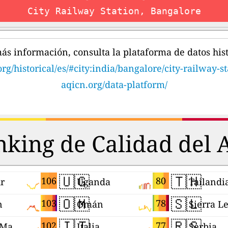
City Railway Station, Bangalore
ás información, consulta la plataforma de datos hist
rg/historical/es/#city:india/bangalore/city-railway-st
aqicn.org/data-platform/
king de Calidad del 
🇺🇬
🇹🇭
106
80
r
Uganda
Tailandi
🇴🇲
🇸🇱
103
78
n
Omán
Sierra L
🇮🇹
🇷🇸
102
77
RAE de Macao (China)
Italia
Serbia