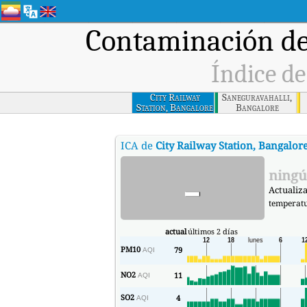
Contaminación de
Índice de
City Railway
Saneguravahalli,
Station, Bangalore
Bangalore
ICA de
City Railway Station, Bangalor
-
ningú
Actualiza
temperat
actual
últimos 2 días
PM10
79
AQI
NO2
11
AQI
SO2
4
AQI