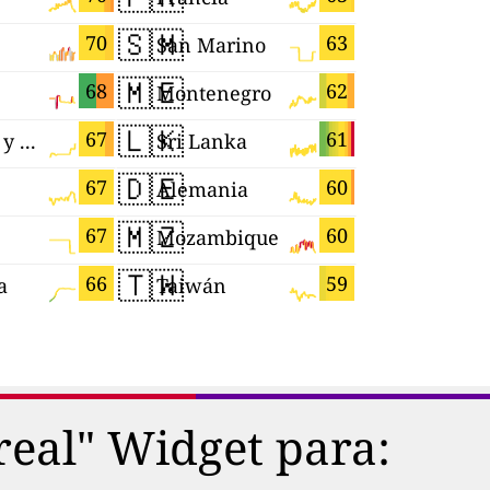
🇸🇲
🇵🇭
70
63
San Marino
Filipinas
🇲🇪
🇮🇱
68
62
Montenegro
Israel
🇱🇰
🇺🇿
67
61
Trinidad y Tobago
Sri Lanka
Uzbekist
🇩🇪
🇿🇼
67
60
Alemania
Zimbabu
🇲🇿
🇯🇵
67
60
Mozambique
Japón
🇹🇼
🇾🇹
66
59
a
Taiwán
Mayotte
real" Widget para: