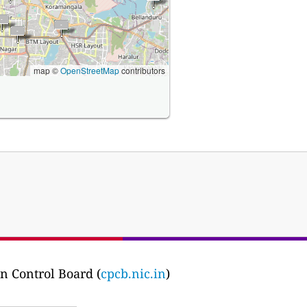
map ©
OpenStreetMap
contributors
n Control Board (
cpcb.nic.in
)