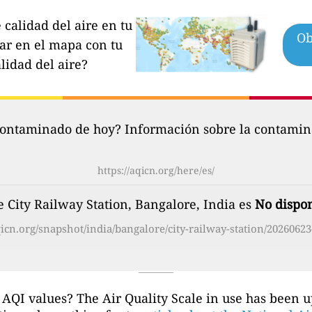
calidad del aire en tu
Ob
par en el mapa con tu
lidad del aire?
contaminado de hoy? Información sobre la contamina
https://aqicn.org/here/es/
e City Railway Station, Bangalore, India es
No dispo
qicn.org/snapshot/india/bangalore/city-railway-station/20260623
 AQI values? The Air Quality Scale in use has been 