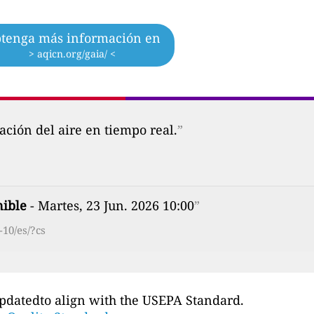
tenga más información en
> aqicn.org/gaia/ <
ción del aire en tiempo real.
”
nible
- Martes, 23 Jun. 2026 10:00
”
-10/es/?cs
updatedto align with the USEPA Standard.