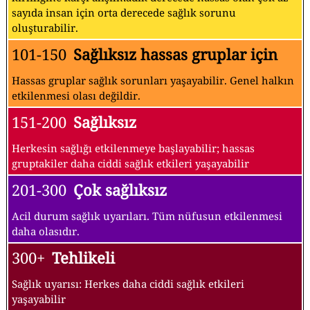
sayıda insan için orta derecede sağlık sorunu
oluşturabilir.
101-150
Sağlıksız hassas gruplar için
Hassas gruplar sağlık sorunları yaşayabilir. Genel halkın
etkilenmesi olası değildir.
151-200
Sağlıksız
Herkesin sağlığı etkilenmeye başlayabilir; hassas
gruptakiler daha ciddi sağlık etkileri yaşayabilir
201-300
Çok sağlıksız
Acil durum sağlık uyarıları. Tüm nüfusun etkilenmesi
daha olasıdır.
300+
Tehlikeli
Sağlık uyarısı: Herkes daha ciddi sağlık etkileri
yaşayabilir