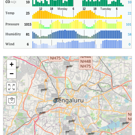
CO
10
10
AQI
Temp
25
22
Pressure
1015
1012
Humidity
81
58
Wind
6
0
+
−