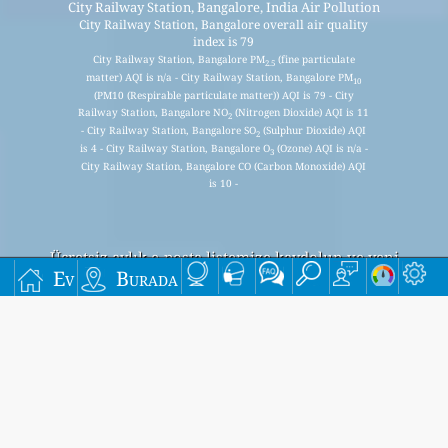
City Railway Station, Bangalore, India Air Pollution
City Railway Station, Bangalore overall air quality
index is 79
City Railway Station, Bangalore PM
(fine particulate
2.5
matter) AQI is n/a - City Railway Station, Bangalore PM
10
(PM10 (Respirable particulate matter)) AQI is 79 - City
Railway Station, Bangalore NO
(Nitrogen Dioxide) AQI is 11
2
- City Railway Station, Bangalore SO
(Sulphur Dioxide) AQI
2
is 4 - City Railway Station, Bangalore O
(Ozone) AQI is n/a -
3
City Railway Station, Bangalore CO (Carbon Monoxide) AQI
is 10 -
Ücretsiz aylık e-posta listemize kaydolun ve yeni
Ev
Burada
makaleler mevcut olduğunda bildirim alın.
göndermek
This page has been generated on Thursday, Aug 6th 2026, 22:35 pm CST from jp2n