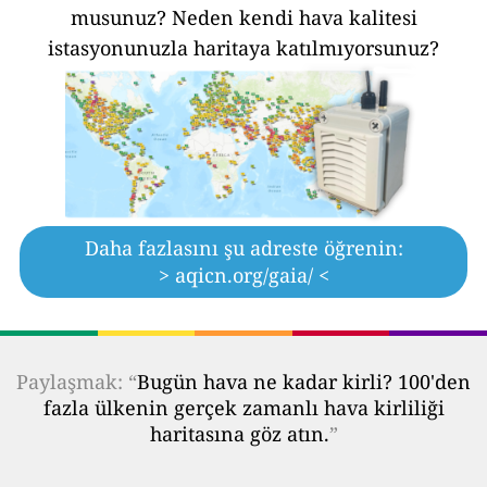
musunuz?
Neden kendi hava kalitesi
istasyonunuzla haritaya katılmıyorsunuz?
Daha fazlasını şu adreste öğrenin:
> aqicn.org/gaia/ <
Paylaşmak: “
Bugün hava ne kadar kirli? 100'den
fazla ülkenin gerçek zamanlı hava kirliliği
haritasına göz atın.
”