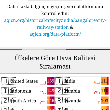
Daha fazla bilgi için geçmiş veri platformunu
kontrol edin:
aqicn.org/historical/tr/#city:india/bangalore/city-
railway-station
&
aqicn.org/data-platform/
Ülkelere Göre Hava Kalitesi
Sıralaması
🇺🇸
🇮🇳
189
111
United States
India
🇮🇩
🇿🇲
149
110
Indonesia
Zambia
🇿🇦
🇷🇼
146
103
South Africa
Rwanda