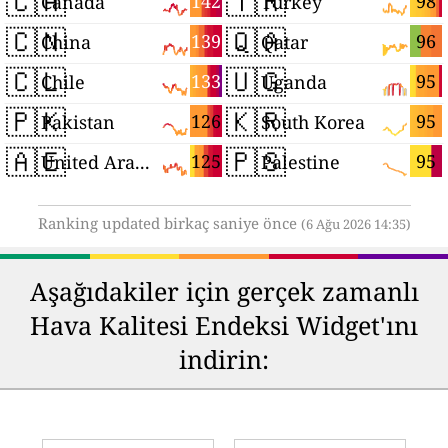
🇨🇦
🇹🇷
142
98
Canada
Turkey
🇨🇳
🇶🇦
139
96
China
Qatar
🇨🇱
🇺🇬
133
95
Chile
Uganda
🇵🇰
🇰🇷
126
95
Pakistan
South Korea
🇦🇪
🇵🇸
125
95
United Arab Emirates
Palestine
Ranking updated birkaç saniye önce
(6 Ağu 2026 14:35)
Aşağıdakiler için gerçek zamanlı
Hava Kalitesi Endeksi Widget'ını
indirin: