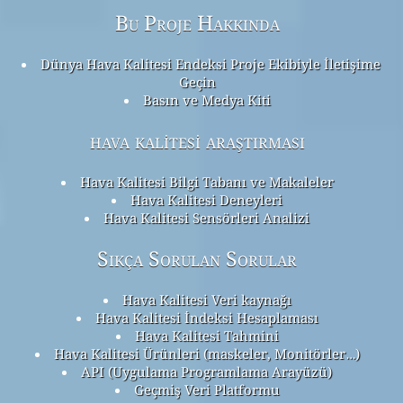
Bu Proje Hakkında
Dünya Hava Kalitesi Endeksi Proje Ekibiyle İletişime
Geçin
Basın ve Medya Kiti
hava kalitesi araştırması
Hava Kalitesi Bilgi Tabanı ve Makaleler
Hava Kalitesi Deneyleri
Hava Kalitesi Sensörleri Analizi
Sıkça Sorulan Sorular
Hava Kalitesi Veri kaynağı
Hava Kalitesi İndeksi Hesaplaması
Hava Kalitesi Tahmini
Hava Kalitesi Ürünleri (maskeler, Monitörler…)
API (Uygulama Programlama Arayüzü)
Geçmiş Veri Platformu