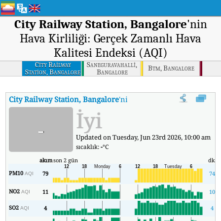
City Railway Station, Bangalore
'nin
Hava Kirliliği: Gerçek Zamanlı Hava
Kalitesi Endeksi (AQI)
City Railway
Saneguravahalli,
Btm, Bangalore
Station, Bangalore
Bangalore
City Railway Station, Bangalore
'nin AQI'si
:
City Railway Station,
İyi
-
Updated on Tuesday, Jun 23rd 2026, 10:00 am
sıcaklık:
-
°C
akım
son 2 gün
dk.
PM10
79
74
AQI
NO2
11
10
AQI
SO2
4
4
AQI