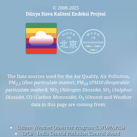
© 2008-2025
Dünya Hava Kalitesi Endeksi Projesi
The Data sources used for the Air Quality, Air Pollution,
PM
(
fine particulate matter
), PM
(
PM10 (Respirable
2.5
10
particulate matter)
), NO
(
Nitrogen Dioxide
), SO
(
Sulphur
2
2
Dioxide
), CO (
Carbon Monoxide
), O
(
Ozone
) and Weather
3
data in this page are coming from:
Citizen Weather Observer Program (CWOP/APRS)
CPCB - India Central Pollution Control Board