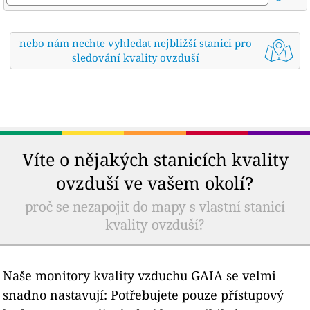
nebo nám nechte vyhledat nejbližší stanici pro
sledování kvality ovzduší
Víte o nějakých stanicích kvality
ovzduší ve vašem okolí?
proč se nezapojit do mapy s vlastní stanicí
kvality ovzduší?
Naše monitory kvality vzduchu GAIA se velmi
snadno nastavují: Potřebujete pouze přístupový