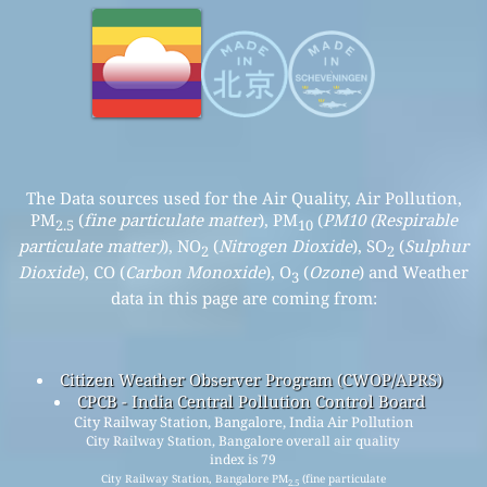
The Data sources used for the Air Quality, Air Pollution,
PM
(
fine particulate matter
), PM
(
PM10 (Respirable
2.5
10
particulate matter)
), NO
(
Nitrogen Dioxide
), SO
(
Sulphur
2
2
Dioxide
), CO (
Carbon Monoxide
), O
(
Ozone
) and Weather
3
data in this page are coming from:
Citizen Weather Observer Program (CWOP/APRS)
CPCB - India Central Pollution Control Board
City Railway Station, Bangalore, India Air Pollution
City Railway Station, Bangalore overall air quality
index is 79
City Railway Station, Bangalore PM
(fine particulate
2.5