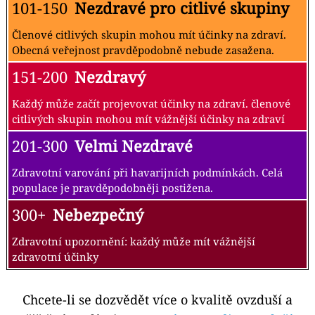
101-150
Nezdravé pro citlivé skupiny
Členové citlivých skupin mohou mít účinky na zdraví.
Obecná veřejnost pravděpodobně nebude zasažena.
151-200
Nezdravý
Každý může začít projevovat účinky na zdraví. členové
citlivých skupin mohou mít vážnější účinky na zdraví
201-300
Velmi Nezdravé
Zdravotní varování při havarijních podmínkách. Celá
populace je pravděpodobněji postižena.
300+
Nebezpečný
Zdravotní upozornění: každý může mít vážnější
zdravotní účinky
Chcete-li se dozvědět více o kvalitě ovzduší a