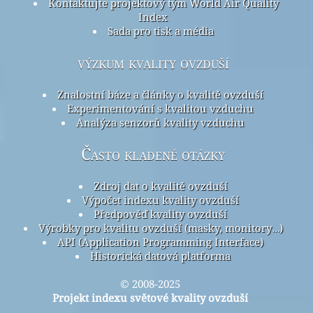
Kontaktujte projektový tým World Air Quality
Index
Sada pro tisk a média
výzkum kvality ovzduší
Znalostní báze a články o kvalitě ovzduší
Experimentování s kvalitou vzduchu
Analýza senzorů kvality vzduchu
Často kladené otázky
Zdroj dat o kvalitě ovzduší
Výpočet indexu kvality ovzduší
Předpověď kvality ovzduší
Výrobky pro kvalitu ovzduší (masky, monitory…)
API (Application Programming Interface)
Historická datová platforma
© 2008-2025
Projekt indexu světové kvality ovzduší