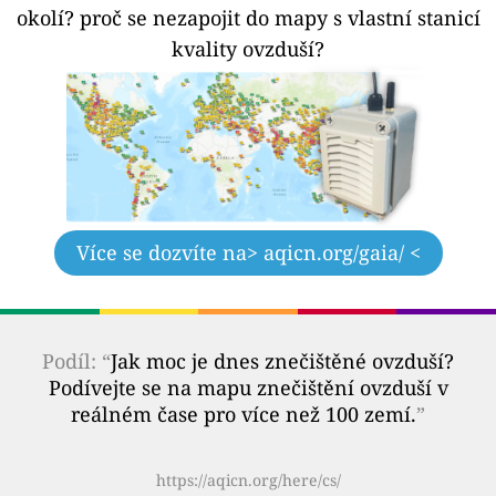
okolí?
proč se nezapojit do mapy s vlastní stanicí
kvality ovzduší?
Více se dozvíte na
> aqicn.org/gaia/ <
Podíl: “
Jak moc je dnes znečištěné ovzduší?
Podívejte se na mapu znečištění ovzduší v
reálném čase pro více než 100 zemí.
”
https://aqicn.org/here/cs/