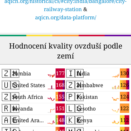
aqicn.org/historical/cs/#city:india/bangalore/city-
railway-station
&
aqicn.org/data-platform/
Hodnocení kvality ovzduší podle
zemí
🇿🇲
🇮🇳
177
130
Zambia
India
🇺🇸
🇿🇼
168
126
United States
Zimbabwe
🇿🇦
🇵🇰
155
124
South Africa
Pakistan
🇷🇼
🇱🇸
151
122
Rwanda
Lesotho
🇦🇪
🇰🇪
148
112
United Arab Emirates
Kenya