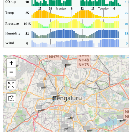
CO
10
10
AQI
Temp
25
22
Pressure
1015
1012
Humidity
81
58
Wind
6
0
+
−