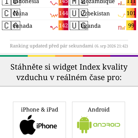
🇮🇩
🇲🇿
145
111
Indonesia
Mozambique
🇨🇳
🇺🇿
144
101
China
Uzbekistan
🇨🇦
🇺🇬
142
99
Canada
Uganda
Ranking updated před pár sekundami
(6. srp 2026 21:42)
Stáhněte si widget Index kvality
vzduchu v reálném čase pro:
iPhone & iPad
Android