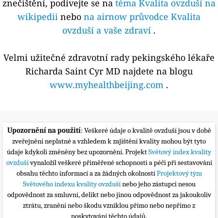
znečištění, podívejte se na
téma Kvalita ovzduší na
wikipedii
nebo
na airnow průvodce Kvalita
ovzduší a vaše zdraví
.
Velmi užitečné zdravotní rady pekingského lékaře
Richarda Saint Cyr MD najdete na blogu
www.myhealthbeijing.com
.
Upozornění na použití
: Veškeré údaje o kvalitě ovzduší jsou v době
zveřejnění neplatné a vzhledem k zajištění kvality mohou být tyto
údaje kdykoli změněny bez upozornění. Projekt
Světový index kvality
ovzduší
vynaložil veškeré přiměřené schopnosti a péči při sestavování
obsahu těchto informací a za žádných okolností
Projektový tým
Světového indexu kvality ovzduší
nebo jeho zástupci nesou
odpovědnost za smluvní, delikt nebo jinou odpovědnost za jakoukoliv
ztrátu, zranění nebo škodu vzniklou přímo nebo nepřímo z
poskytování těchto údajů.