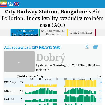
City Railway Station, Bangalore
's Air
Pollution: Index kvality ovzduší v reálném
čase (AQI)
City Railway
Saneguravahalli,
Btm, Bangalore
Station, Bangalore
Bangalore
AQI společnosti
City Railway Station, Bangalore
:
Index kvality 
Dobrý
-
Updated on Tuesday, Jun 23rd 2026, 10:00 am
teplota:
-
°C
proud
poslední 2 dny
min
PM10
79
74
AQI
NO2
11
10
AQI
SO2
4
4
AQI