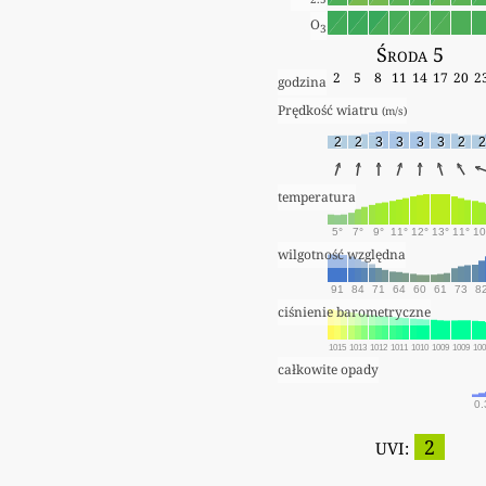
O
3
Środa 5
2
5
8
11
14
17
20
2
godzina
Prędkość wiatru 
(m/s)
2
2
3
3
3
3
2
2
temperatura
5°
7°
9°
11°
12°
13°
11°
10
wilgotność względna
91
84
71
64
60
61
73
8
ciśnienie barometryczne
1015
1013
1012
1011
1010
1009
1009
10
całkowite opady
0.
2
UVI: