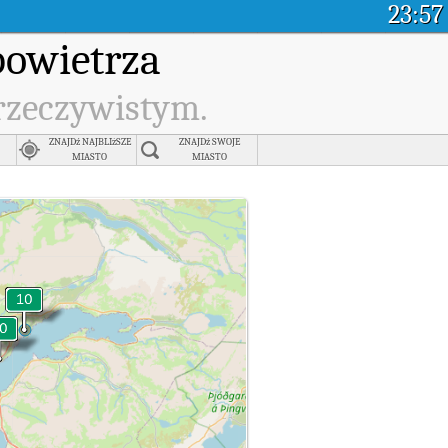
23:57
powietrza
 rzeczywistym.
ZNAJDź NAJBLIżSZE
ZNAJDź SWOJE
MIASTO
MIASTO