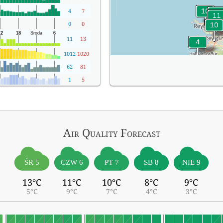
4
7
0
0
11
13
1012
1020
62
81
1
5
Air Quality
Forecast
ŚR 5
CZW 6
PT 7
SB 8
NIE 9
13°C
11°C
10°C
8°C
9°C
5°C
9°C
7°C
4°C
3°C