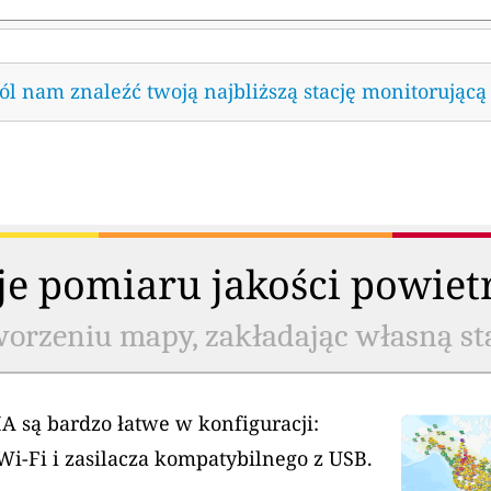
l nam znaleźć twoją najbliższą stację monitorującą
cje pomiaru jakości powiet
worzeniu mapy, zakładając własną st
A są bardzo łatwe w konfiguracji:
Wi-Fi i zasilacza kompatybilnego z USB.