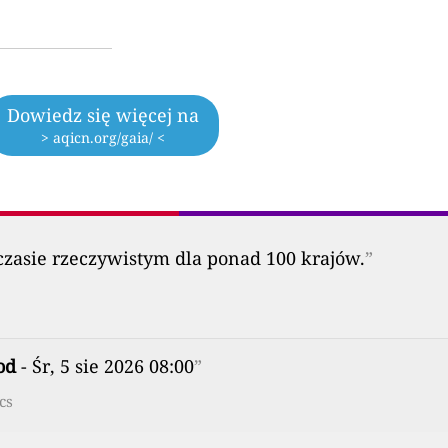
Dowiedz się więcej na
> aqicn.org/gaia/ <
zasie rzeczywistym dla ponad 100 krajów.
”
od
- Śr, 5 sie 2026 08:00
”
cs