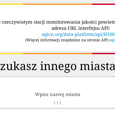
e rzeczywistym stacji monitorowania jakości powi
adresu URL interfejsu API:
aqicn.org/data-platform/api/H10
(
Więcej informacji znajdziesz na stronie API:
aqi
zukasz innego miast
Wpisz nazwę miasta
↓ ↓ ↓