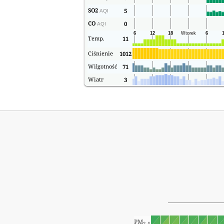
SO2
5
AQI
CO
0
AQI
Temp.
11
Ciśnienie
1012
Wilgotność
71
Wiatr
3
PM
2.5