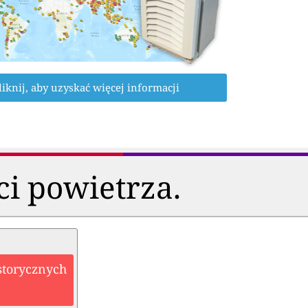
liknij, aby uzyskać więcej informacji
ci powietrza.
storycznych