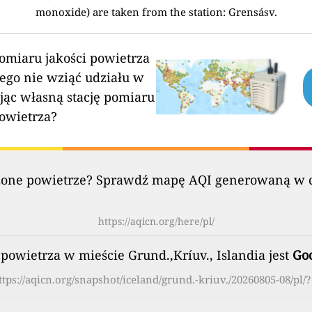
monoxide) are taken from the station: Grensásv.
pomiaru jakości powietrza
ego nie wziąć udziału w
jąc własną stację pomiaru
powietrza?
szczone powietrze? Sprawdź mapę AQI generowaną w c
https://aqicn.org/here/pl/
 powietrza w mieście Grund.,Kríuv., Islandia jest
Go
ttps://aqicn.org/snapshot/iceland/grund.-kriuv./20260805-08/pl/?