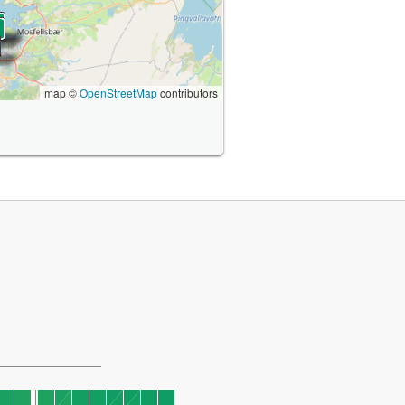
map ©
OpenStreetMap
contributors