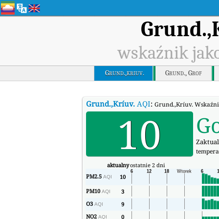
Grund.,
wskaźnik jako
Grund.,kriuv.
Grund., Grof
Grund.,Kríuv.
AQI
:
Grund.,Kríuv. Wskaźnik
10
G
Zaktual
tempera
aktualny
ostatnie 2 dni
PM2.5
10
AQI
PM10
3
AQI
O3
9
AQI
NO2
0
AQI