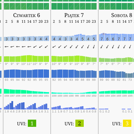
Czwartek 6
Piątek 7
Sobota 8
3
2
5
8
11
14
17
20
23
2
5
8
11
14
17
20
23
2
5
8
11
14
17
3
3
3
3
3
3
4
4
4
4
3
3
4
5
4
5
7
6
6
7
7
7
°
9°
9°
9°
10°
11°
10°
9°
9°
10°
9°
9°
9°
10°
9°
8°
7°
7°
6°
6°
7°
7°
8°
2
93
95
94
92
92
95
95
95
92
95
94
93
89
88
89
88
89
90
88
82
81
73
09
1008
1007
1006
1006
1004
1003
1002
1001
1000
1000
1000
1000
999
1000
1002
1002
1003
1004
1004
1005
1005
1005
3
1.8
4.6
2.8
3.9
1.6
3.4
1.6
3.1
1.1
1.9
0.7
1.1
0.8
1.6
0.4
0.8
0.1
0.2
0.1
0.1
1
2
3
UVI:
UVI:
UVI: