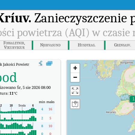
Kríuv.
Zanieczyszczenie 
ści powietrza (AQI) w czasie
Fossaleynir,
Njorvasund
Husdyrag.
Grensasv.
Vikurvegur
 Jakości Powietrza (AQI) w czasie rzeczywistym.
+
ood
−
izowano Śr, 5 sie 2026 08:00
tura:
11
°C
min
maks
4
16
2
5
8
10
0
0