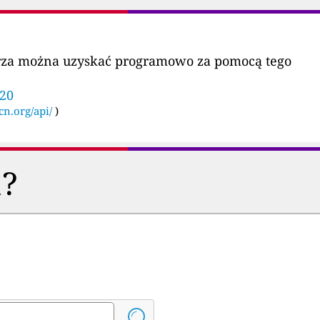
etrza można uzyskać programowo za pomocą tego
020
cn.org/api/
)
a?