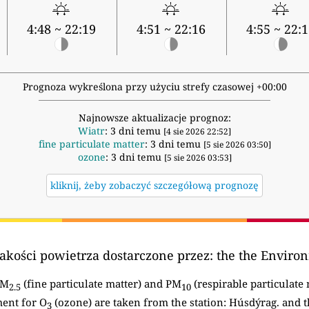
4:48 ~ 22:19
4:51 ~ 22:16
4:55 ~ 22:
Prognoza wykreślona przy użyciu strefy czasowej +00:00
Najnowsze aktualizacje prognoz:
Wiatr
: 3 dni temu
[4 sie 2026 22:52]
fine particulate matter
: 3 dni temu
[5 sie 2026 03:50]
ozone
: 3 dni temu
[5 sie 2026 03:53]
kliknij, żeby zobaczyć szczegółową prognozę
akości powietrza dostarczone przez:
the the Environ
PM
(fine particulate matter) and PM
(respirable particulate 
2.5
10
ent for O
(ozone) are taken from the station: Húsdýrag. and
3