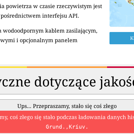
a powietrza w czasie rzeczywistym jest
 pośrednictwem interfejsu API.
ym wodoodpornym kablem zasilającym,
K
owymi i opcjonalnym panelem
czne dotyczące jakoś
Ups... Przepraszamy, stało się coś złego
my, coś złego się stało podczas ładowania danych hi
Grund.,Kríuv.