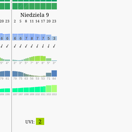
Niedziela 9
20
23
2
5
8
11
14
17
20
23
6
6
6
6
7
8
7
7
5
3
5°
4°
3°
3°
5°
7°
8°
8°
5°
3°
79
81
79
75
63
56
53
53
71
84
1006
1006
1007
1007
1008
1009
1010
1011
1013
1013
2
UVI: