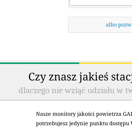
albo pozwó
Czy znasz jakieś sta
dlaczego nie wziąć udziału w t
Nasze monitory jakości powietrza GAI
potrzebujesz jedynie punktu dostępu 