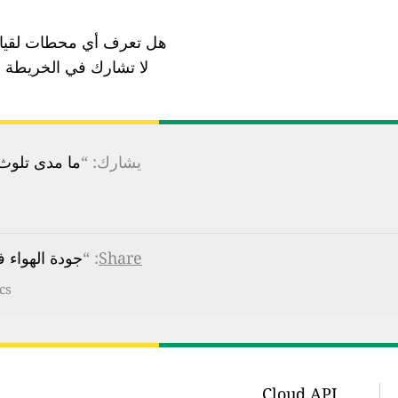
هل تعرف أي محطات لقياس
لا تشارك في الخريطة ب
يشارك: “
ما مدى تلوث ا
Share
: “
جودة الهواء في d.,Kríuv., Iceland
cs
Cloud API