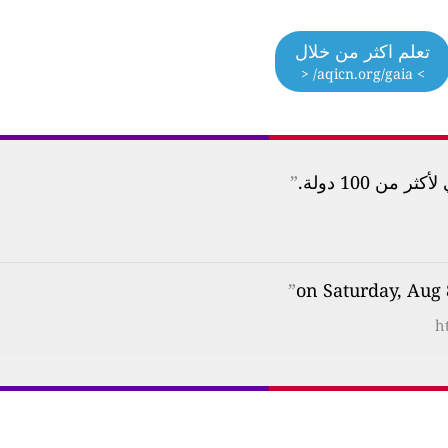
تعلم اكثر من خلال
> aqicn.org/gaia/ <
ن 100 دولة.
”
”
h