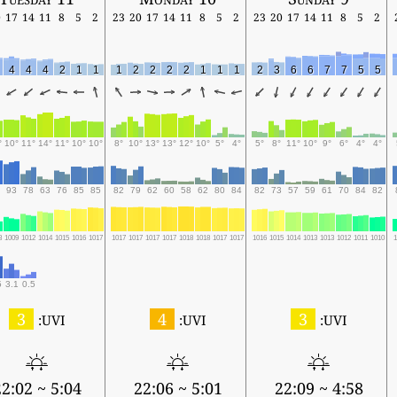
0
17
14
11
8
5
2
23
20
17
14
11
8
5
2
23
20
17
14
11
8
5
2
4
4
4
2
1
1
1
2
2
2
2
1
1
1
2
3
6
6
7
7
5
5
°
10°
11°
14°
11°
10°
10°
8°
10°
13°
13°
12°
10°
5°
4°
5°
8°
11°
10°
9°
6°
4°
4°
93
78
63
76
85
85
82
79
62
60
58
62
80
84
82
73
57
59
61
70
84
82
8
1009
1012
1014
1015
1016
1017
1017
1017
1017
1017
1018
1018
1017
1017
1016
1015
1014
1013
1013
1012
1011
1010
1
5
3.1
0.5
3
4
3
UVI:
UVI:
UVI:
5:04 ~ 22:02
5:01 ~ 22:06
4:58 ~ 22:09