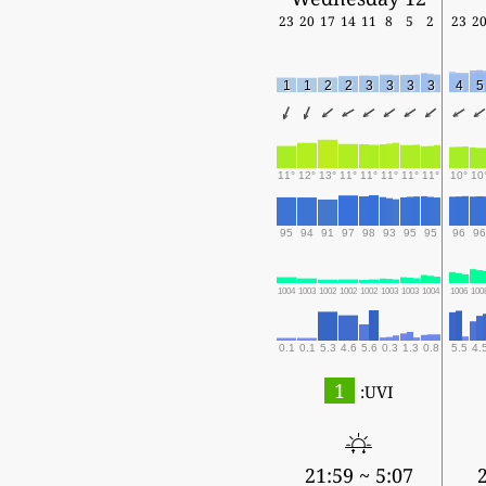
23
20
17
14
11
8
5
2
23
2
1
1
2
2
3
3
3
3
4
5
11°
12°
13°
11°
11°
11°
11°
11°
10°
10
95
94
91
97
98
93
95
95
96
96
1004
1003
1002
1002
1002
1003
1003
1004
1006
100
0.1
0.1
5.3
4.6
5.6
0.3
1.3
0.8
5.5
4.
1
UVI:
5:07 ~ 21:59