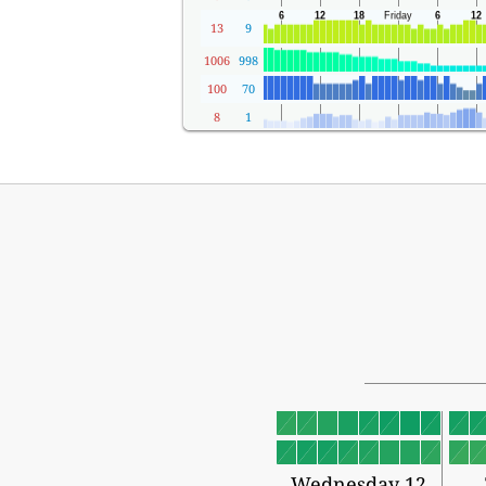
13
9
1006
998
100
70
8
1
Wednesday 12