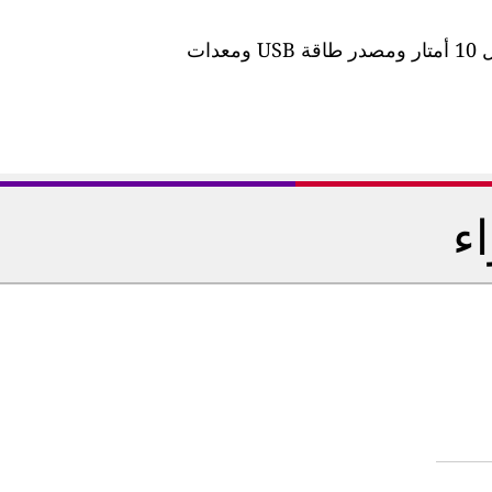
تأتي المحطة مزودة بكابل طاقة مقاوم للماء بطول 10 أمتار ومصدر طاقة USB ومعدات
اء