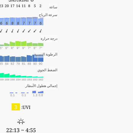
23
20
17
14
11
8
5
2
ساعة
سرعة الرياح
6
6
8
8
7
7
7
6
درجة حرارة
5°
6°
8°
9°
9°
7°
6°
7°
الرطوبة النسبية
85
84
82
79
81
88
90
90
الضغط الجوي
009
1008
1006
1004
1003
1003
1002
1002
إجمالي هطول الأمطار
0.1
0.1
1.3
0.8
3
UVI:
4:55 ~ 22:13