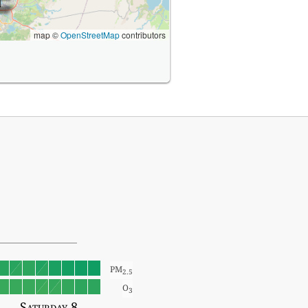
map ©
OpenStreetMap
contributors
PM
2.5
O
3
Saturday 8