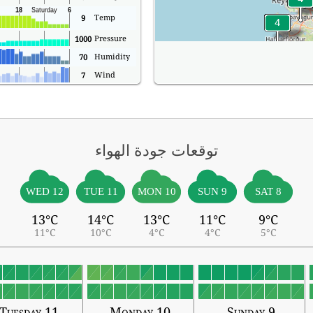
Temp
9
Pressure
1000
Humidity
70
Wind
7
توقعات جودة الهواء
WED 12
TUE 11
MON 10
SUN 9
SAT 8
13°C
14°C
13°C
11°C
9°C
11°C
10°C
4°C
4°C
5°C
Tuesday 11
Monday 10
Sunday 9