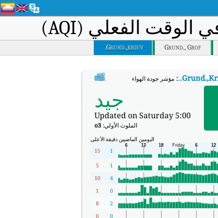
الوقت الفعلي (AQI)
Grund.,kriuv.
Grund., Grof
:
.
Grund.,Kr
مؤشر جودة الهواء في الوقت الفعلي (AQI) في Grund.,Kríuv..
جيد
Updated on Saturday 5:00
الملوث الأولي:
o3
اليومين الماضيين
دقيقة
الأعلى
15
1
5
1
10
4
1
0
8
2
0
0