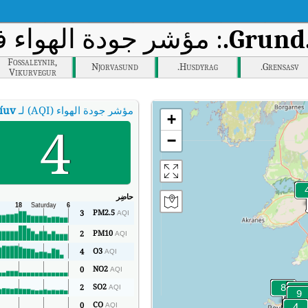
Grund.
: مؤشر جودة الهواء في 
Fossaleynir,
Njorvasund
Husdyrag.
Grensasv.
Vikurvegur
مؤشر جودة الهواء (AQI) لـ
íuv.
+
4
−
حاضِر
PM2.5
3
AQI
PM10
2
AQI
O3
4
AQI
NO2
0
AQI
SO2
2
AQI
CO
0
AQI