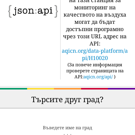
на тази станция за
мониторинг на
качеството на въздуха
могат да бъдат
достъпни програмно
чрез този URL адрес на
API:
aqicn.org/data-platform/a
pi/H10020
(
За повече информация
проверете страницата на
API:
aqicn.org/api/
)
Търсите друг град?
Въведете име на град