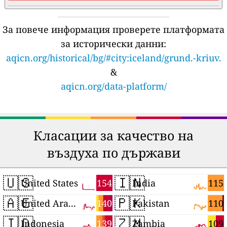
За повече информация проверете платформата
за исторически данни:
aqicn.org/historical/bg/#city:iceland/grund.-kriuv.
&
aqicn.org/data-platform/
Класации за качество на
въздуха по държави
🇺🇸
🇮🇳
154
115
United States
India
🇦🇪
🇵🇰
140
110
United Arab Emirates
Pakistan
🇮🇩
🇿🇲
139
109
Indonesia
Zambia