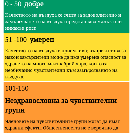
0 - 50
добре
Качеството на въздуха се счита за задоволително и
замърсяването на въздуха представлява малък или
никакъв риск
51 -100
умерен
Качеството на въздуха е приемливо; въпреки това за
някои замърсители може да има умерена опасност за
здравето на много малък брой хора, които са
необичайно чувствителни към замърсяването на
въздуха.
101-150
Нездравословна за чувствителни
групи
Членовете на чувствителните групи могат да имат
здравни ефекти. Обществеността не е вероятно да