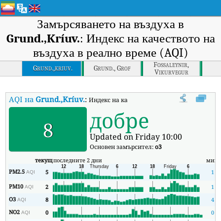
Замърсяването на въздуха в
Grund.,Kríuv.
: Индекс на качеството на
въздуха в реално време (AQI)
Fossaleynir,
Grund.,kriuv.
Grund., Grof
Vikurvegur
AQI на
Grund.,Kríuv.
:
Индекс на качеството на въздуха в реално вр
добре
8
Updated on Friday 10:00
Основен замърсител:
o3
текущ
последните 2 дни
мин
PM2.5
5
1
AQI
PM10
2
1
AQI
O3
8
4
AQI
NO2
0
0
AQI