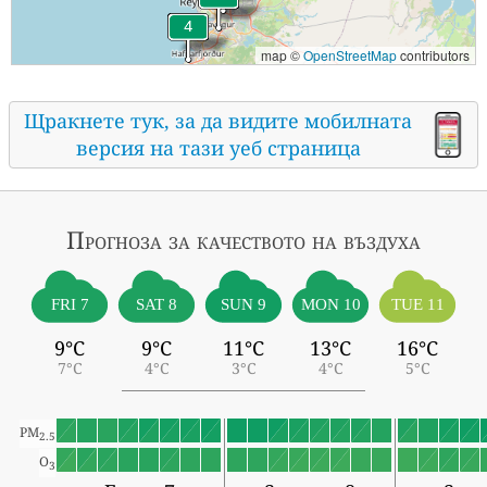
map ©
OpenStreetMap
contributors
Щракнете тук, за да видите мобилната
версия на тази уеб страница
Прогноза за качеството на въздуха
FRI 7
SAT 8
SUN 9
MON 10
TUE 11
9°C
9°C
11°C
13°C
16°C
7°C
4°C
3°C
4°C
5°C
PM
2.5
O
3