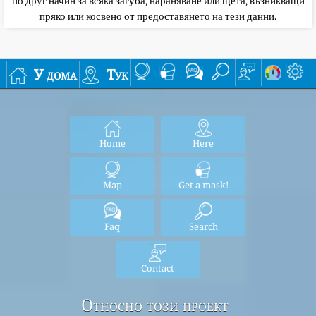
по друг начин за всяка загуба, нараняване или щета, възникващи
пряко или косвено от предоставянето на тези данни.
У дома
Тук
Home
Here
Map
Get a mask!
Faq
Search
Contact
Относно този проект