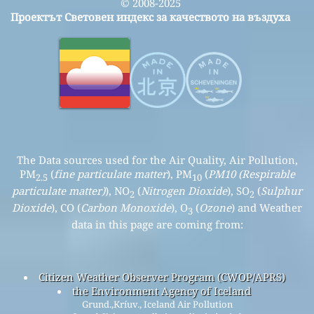
© 2008-2025
Проектът Световен индекс за качеството на въздуха
The Data sources used for the Air Quality, Air Pollution,
PM
(
fine particulate matter
), PM
(
PM10 (Respirable
2.5
10
particulate matter)
), NO
(
Nitrogen Dioxide
), SO
(
Sulphur
2
2
Dioxide
), CO (
Carbon Monoxide
), O
(
Ozone
) and Weather
3
data in this page are coming from:
Citizen Weather Observer Program (CWOP/APRS)
the Environment Agency of Iceland
Grund.,Kríuv., Iceland Air Pollution