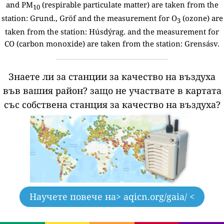
and PM
(respirable particulate matter) are taken from the
10
station:
Grund., Gröf and the measurement for O
(ozone) are
3
taken from the station: Húsdýrag. and the measurement for
CO (carbon monoxide) are taken from the station: Grensásv.
Знаете ли за станции за качество на въздуха
във вашия район?
защо не участвате в картата
със собствена станция за качество на въздуха?
Научете повече на
> aqicn.org/gaia/ <