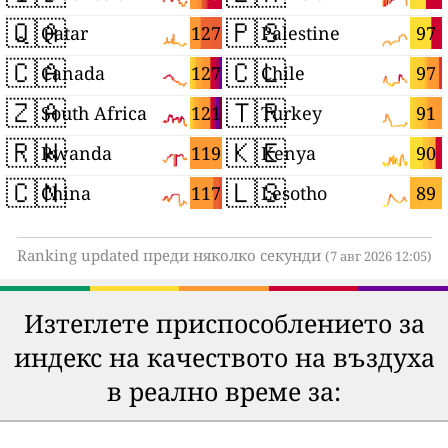
🇶🇦
🇵🇸
127
97
Qatar
Palestine
🇨🇦
🇨🇱
127
97
Canada
Chile
🇿🇦
🇹🇷
121
91
South Africa
Turkey
🇷🇼
🇰🇪
119
90
Rwanda
Kenya
🇨🇳
🇱🇸
117
89
China
Lesotho
Ranking updated преди няколко секунди
(7 авг 2026 12:05)
Изтеглете приспособлението за
индекс на качеството на въздуха
в реално време за: