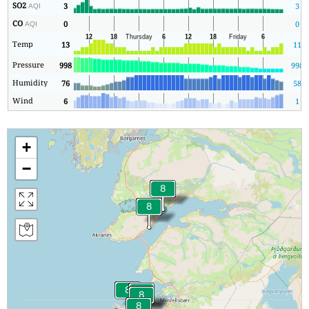
SO2
3
3
AQI
CO
0
0
AQI
Temp
13
11
Pressure
998
998
Humidity
76
58
Wind
6
1
+
−