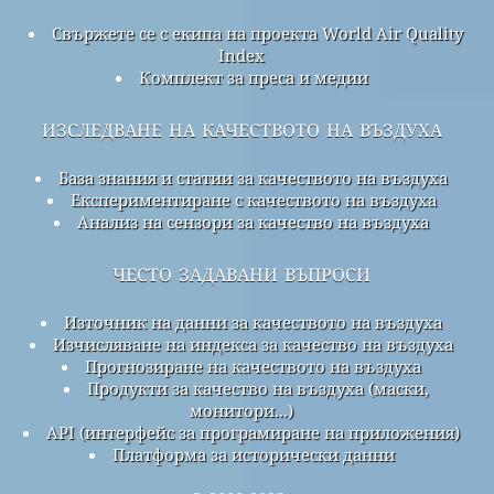
Свържете се с екипа на проекта World Air Quality
Index
Комплект за преса и медии
изследване на качеството на въздуха
База знания и статии за качеството на въздуха
Експериментиране с качеството на въздуха
Анализ на сензори за качество на въздуха
често задавани въпроси
Източник на данни за качеството на въздуха
Изчисляване на индекса за качество на въздуха
Прогнозиране на качеството на въздуха
Продукти за качество на въздуха (маски,
монитори...)
API (интерфейс за програмиране на приложения)
Платформа за исторически данни