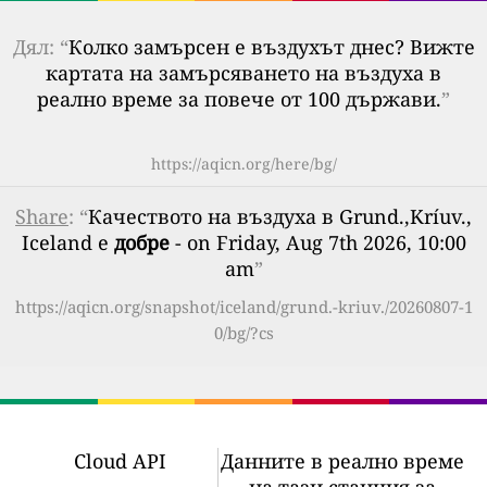
Дял: “
Колко замърсен е въздухът днес? Вижте
картата на замърсяването на въздуха в
реално време за повече от 100 държави.
”
https://aqicn.org/here/bg/
Share
: “
Качеството на въздуха в Grund.,Kríuv.,
Iceland е
добре
- on Friday, Aug 7th 2026, 10:00
am
”
https://aqicn.org/snapshot/iceland/grund.-kriuv./20260807-1
0/bg/?cs
Cloud API
Данните в реално време