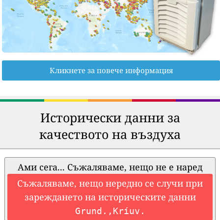
Кликнете за повече информация
Исторически данни за
качеството на въздуха
Ами сега... Съжаляваме, нещо не е наред
Съжаляваме, нещо нередно се случи при
зареждането на историческите данни
Grund.,Kríuv.