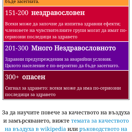
бъде засегната.
151-200
нездравословен
Всеки може да започне да изпитва здравни ефекти;
членовете на чувствителните групи могат да имат по-
сериозни последици за здравето
201-300
Много Нездравословното
Здравни предупреждения за аварийни условия.
Цялото население е по-вероятно да бъде засегнато.
300+
опасен
Сигнал за здравето: всеки може да има по-сериозни
последици за здравето
За да научите повече за качеството на въздуха
и замърсяването, вижте
темата за качеството
на въздуха в wikipedia
или
ръководството на