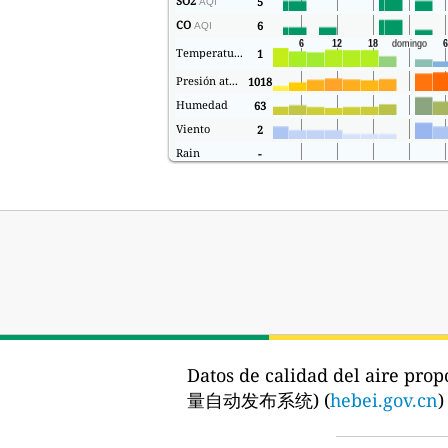
SO2
5
AQI
CO
6
AQI
Temperatura.
1
Presión atmosférica
1018
Humedad
63
Viento
2
Rain
-
Datos de calidad del aire prop
量自动发布系统) (
hebei.gov.cn
)