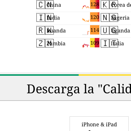
🇨🇳
🇰🇷
128
China
Corea d
🇮🇳
🇳🇬
120
India
Nigeria
🇷🇼
🇺🇬
114
Ruanda
Uganda
🇿🇲
🇮🇹
109
Zambia
Italia
Descarga la "Cali
iPhone & iPad