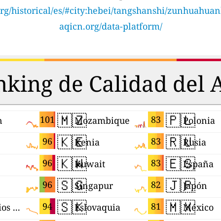
rg/historical/es/#city:hebei/tangshanshi/zunhuahua
aqicn.org/data-platform/
king de Calidad del 
🇲🇿
🇵🇱
101
83
n
Mozambique
Polonia
🇰🇪
🇷🇺
96
83
Kenia
Rusia
🇰🇼
🇪🇸
96
83
Kuwait
España
🇸🇬
🇯🇵
96
82
Singapur
Japón
🇸🇰
🇲🇽
94
81
Territorios Palestinos
Eslovaquia
México