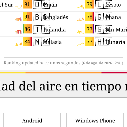
🇴🇲
🇱🇸
91
79
el Sur
Omán
Lesoto
🇧🇩
🇬🇭
91
78
Bangladés
Ghana
🇹🇭
🇸🇲
86
77
Tailandia
San Mar
🇲🇾
🇭🇺
84
77
Malasia
Hungría
Ranking updated hace unos segundos
(6 de ago. de 2026 12:41)
dad del aire en tiempo 
Android
Windows Phone