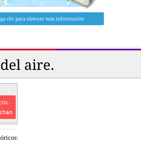
ga clic para obtener más información
del aire.
cos.
shan
óricos: