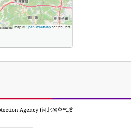
map ©
OpenStreetMap
contributors
Protection Agency (河北省空气质