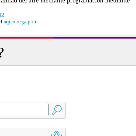
a calidad del aire mediante programación mediante
42
I:
aqicn.org/api/
)
?