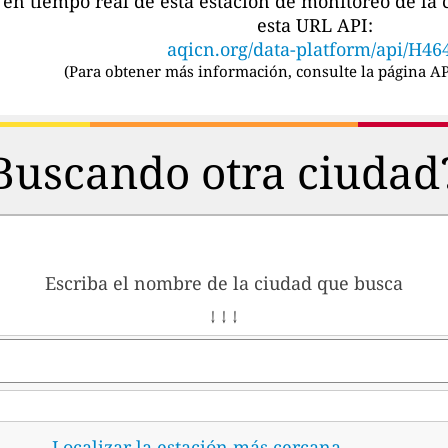
s en tiempo real de esta estación de monitoreo de l
esta URL API:
aqicn.org/data-platform/api/H46
(
Para obtener más información, consulte la página AP
Buscando otra ciudad
Escriba el nombre de la ciudad que busca
↓ ↓ ↓
Localizar la estación más cercana