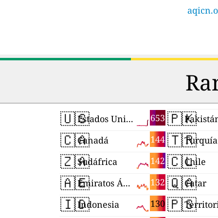
aqicn.o
Ran
🇺🇸
🇵🇰
653
Estados Unidos
Pakistá
🇨🇦
🇹🇷
144
Canadá
Turquía
🇿🇦
🇨🇱
142
Sudáfrica
Chile
🇦🇪
🇶🇦
132
Emiratos Árabes Unidos
Catar
🇮🇩
🇵🇸
130
Indonesia