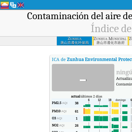
Contaminación del aire d
Índice de
Zunhua
Zunhua Municipal Go
Z
Environmental
唐山市遵化环保局
唐山市遵化市政府
Protection Agency,
Tangshan
ICA de
Zunhua Environmental Protec
-
ningú
Actualiz
Contamin
actual
últimos 2 días
PM2.5
38
AQI
PM10
61
AQI
O3
1
AQI
NO2
26
AQI