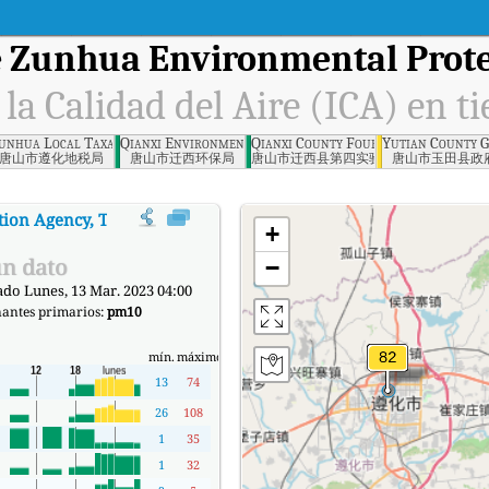
e
Zunhua Environmental Prote
 la Calidad del Aire (ICA) en t
vernment, Tangshan
unhua Local Taxation Bureau, Tangshan
Qianxi Environmental Protection Bureau, Tangshan
Qianxi County Fourth Experimental 
Yutian County 
唐山市遵化地税局
唐山市迁西环保局
唐山市迁西县第四实验小学
唐山市玉田县政
tion Agency, Tangshan
:
Índice de la Calidad del Aire (ICA) de Zunhua En
+
n dato
−
ado Lunes, 13 Mar. 2023 04:00
antes primarios:
pm10
mín.
máximo
13
74
26
108
1
35
1
32