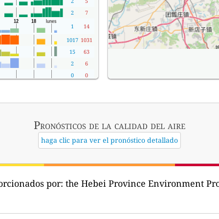
2
5
2
7
1
14
1017
1031
15
63
2
6
0
0
Pronósticos
de la calidad del aire
haga clic para ver el pronóstico detallado
orcionados por:
the Hebei Province Environment 