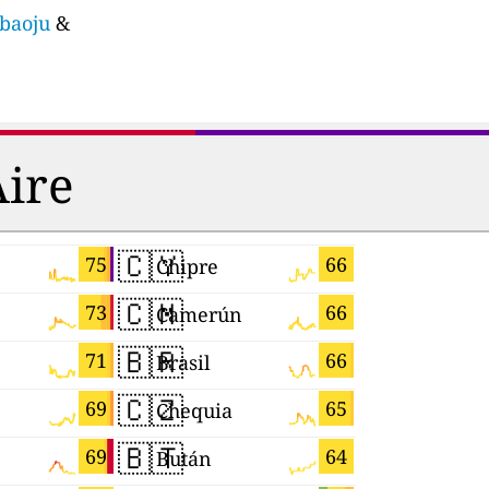
nbaoju
&
Aire
🇨🇾
🇷🇸
75
66
Chipre
Serbia
🇨🇲
🇮🇱
73
66
Camerún
Israel
🇧🇷
🇵🇭
71
66
Brasil
Filipinas
🇨🇿
🇸🇮
69
65
Chequia
Eslovenia
🇧🇹
🇹🇯
69
64
Bután
Tayikistá