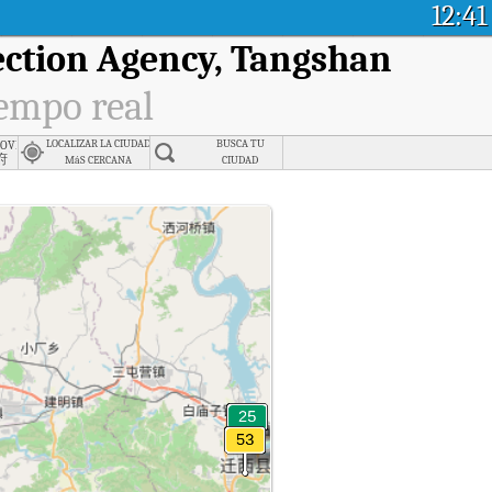
12:41
ction Agency, Tangshan
iempo real
Primary School, Tangshan
Government, Tangshan
LOCALIZAR LA CIUDAD
BUSCA TU
府
MáS CERCANA
CIUDAD
vironmental Protection Agency, Tangshan en tiempo real.