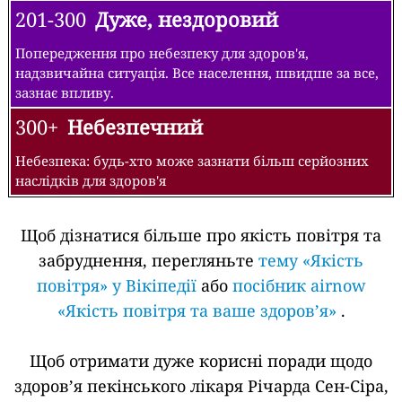
201-300
Дуже, нездоровий
Попередження про небезпеку для здоров'я,
надзвичайна ситуація. Все населення, швидше за все,
зазнає впливу.
300+
Небезпечний
Небезпека: будь-хто може зазнати більш серйозних
наслідків для здоров'я
Щоб дізнатися більше про якість повітря та
забруднення, перегляньте
тему «Якість
повітря» у Вікіпедії
або
посібник airnow
«Якість повітря та ваше здоров’я»
.
Щоб отримати дуже корисні поради щодо
здоров’я пекінського лікаря Річарда Сен-Сіра,