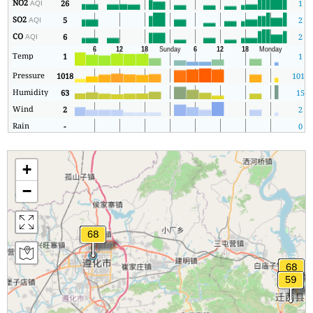
NO2
26
1
AQI
SO2
5
2
AQI
CO
6
2
AQI
Temp
1
1
Pressure
1018
1017
Humidity
63
15
Wind
2
2
Rain
-
0
+
−