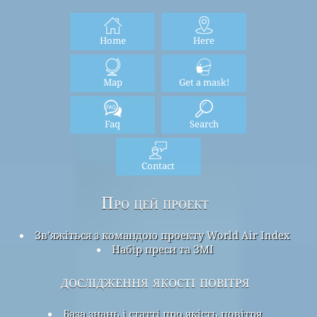
Home
Here
Map
Get a mask!
Faq
Search
Contact
Про цей проект
Зв’яжіться з командою проекту World Air Index
Набір преси та ЗМІ
дослідження якості повітря
База знань і статті про якість повітря