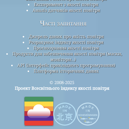
Експеримент з якості повітря
Аналіз датчиків якості повітря
Часті запитання
Джерело даних про якість повітря
Розрахунок індексу якості повітря
Прогнозування якості повітря
Продукти для забезпечення якості повітря (маски,
монітори…)
API (інтерфейс прикладного програмування)
Платформа історичних даних
© 2008-2025
Проект Всесвітнього індексу якості повітря