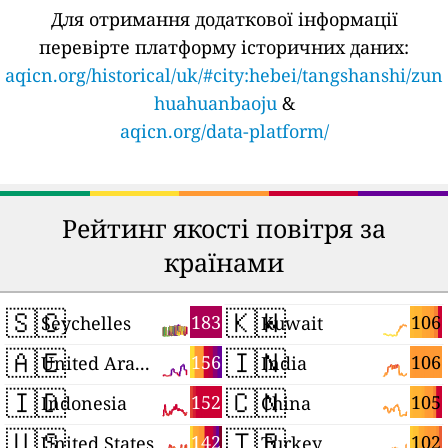
Для отримання додаткової інформації
перевірте платформу історичних даних:
aqicn.org/historical/uk/#city:hebei/tangshanshi/zun
huahuanbaoju
&
aqicn.org/data-platform/
Рейтинг якості повітря за
країнами
🇸🇨
🇰🇼
183
106
Seychelles
Kuwait
🇦🇪
🇮🇳
156
106
United Arab Emirates
India
🇮🇩
🇨🇳
152
105
Indonesia
China
🇺🇸
🇹🇷
142
102
United States
Turkey