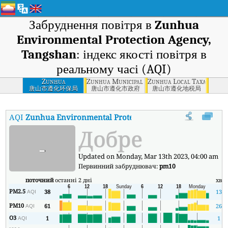
Забруднення повітря в
Zunhua
Environmental Protection Agency,
Tangshan
: індекс якості повітря в
реальному часі (AQI)
Zunhua
Zunhua Municipal Government, Tangshan
Zunhua Local Taxation Bu
Environmental
唐山市遵化环保局
唐山市遵化市政府
唐山市遵化地税局
Protection Agency,
Tangshan
AQI
Zunhua Environmental Protection Agency, Tangshan
:
І
Добре
-
Updated on Monday, Mar 13th 2023, 04:00 am
Первинний забруднювач:
pm10
поточний
останні 2 дні
хв
PM2.5
38
13
AQI
PM10
61
26
AQI
O3
1
1
AQI