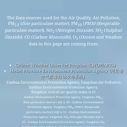
The Data sources used for the Air Quality, Air Pollution,
PM
(
fine particulate matter
), PM
(
PM10 (Respirable
2.5
10
particulate matter)
), NO
(
Nitrogen Dioxide
), SO
(
Sulphur
2
2
Dioxide
), CO (
Carbon Monoxide
), O
(
Ozone
) and Weather
3
data in this page are coming from:
Citizen Weather Observer Program (CWOP/APRS)
Hebei Province Environment Protection Agency (河北省
空气质量自动发布系统)
Zunhua Environmental Protection Agency, Tangshan Air Pollution
Zunhua Environmental Protection Agency,
Tangshan overall air quality index is 61
Zunhua Environmental Protection Agency, Tangshan PM
2.5
(fine particulate matter) AQI is 38 - Zunhua Environmental
Protection Agency, Tangshan PM
(PM10 (Respirable
10
particulate matter)) AQI is 61 - Zunhua Environmental
Protection Agency, Tangshan NO
(Nitrogen Dioxide) AQI is
2
26 - Zunhua Environmental Protection Agency, Tangshan SO
2