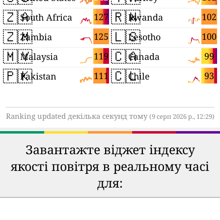
🇿🇦
🇷🇼
127
102
South Africa
Rwanda
🇿🇲
🇱🇸
125
100
Zambia
Lesotho
🇲🇾
🇨🇦
119
99
Malaysia
Canada
🇵🇰
🇨🇱
111
93
Pakistan
Chile
Ranking updated декілька секунд тому
(9 серп 2026 р., 12:29)
Завантажте віджет індексу
якості повітря в реальному часі
для: