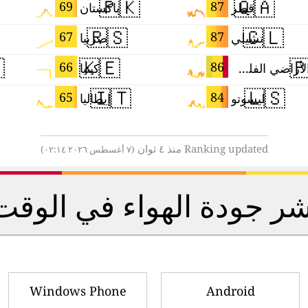
🇵🇰
🇶🇦
69
87
باكستان
قطر
🇷🇸
🇨🇱
67
87
صربيا
تشيلي

🇰🇪

66
86
كينيا
الأراضي الفلسطينية
🇮🇹
🇱🇸
65
84
إيطاليا
ليسوتو
Ranking updated منذ ٤ ثوان
(٧ أغسطس ٢٠٢٦ ٠٢:١٤)
مؤشر جودة الهواء في الوق
Windows Phone
Android