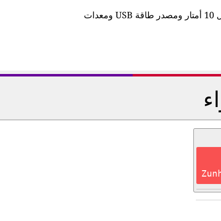
تأتي المحطة مزودة بكابل طاقة مقاوم للماء بطول 10 أمتار ومصدر طاقة USB ومعدات
اء
Zun