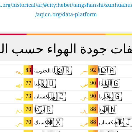
.org/historical/ar/#city:hebei/tangshanshi/zunhuah
aqicn.org/data-platform/
يفات جودة الهواء حسب ال
🇰🇷
🇨🇦
83
92
كوريا الجنوبية
كندا
🇷🇺
🇺🇬
77
90
روسيا
أوغندا
🇺🇿
🇳🇬
73
90
أوزبكستان
نيجيريا
🇹🇷
🇮🇳
70
88
تركيا
الهند
🇲🇽
🇹
70
88
المكسيك
طاجيكستان