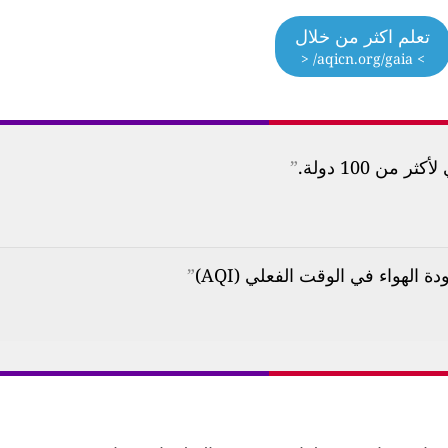
تعلم اكثر من خلال
> aqicn.org/gaia/ <
ن 100 دولة.
”
”