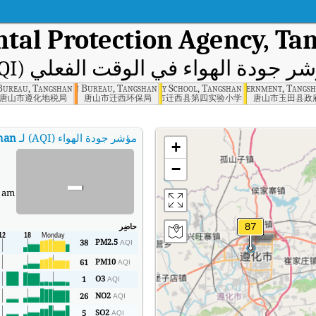
al Protection Agency, Ta
ر جودة الهواء في الوقت الفعلي (AQI)
Bureau, Tangshan
nmental Protection Bureau, Tangshan
xi County Fourth Experimental Primary School, Tangshan
Yutian County Government, Tangs
唐山市遵化地税局
唐山市迁西环保局
唐山市迁西县第四实验小学
唐山市玉田县政
مؤشر جودة الهواء (AQI) لـ
han
+
-
−
0 am
حاضِر
PM2.5
38
AQI
PM10
61
AQI
O3
1
AQI
NO2
26
AQI
SO2
5
AQI