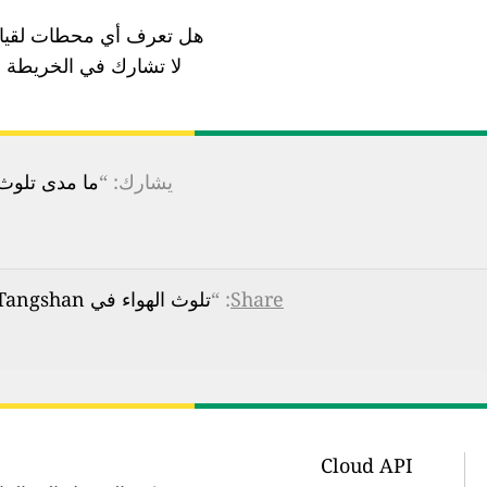
هل تعرف أي محطات لقياس
لا تشارك في الخريطة ب
يشارك: “
ما مدى تلوث ا
Share
: “
تلوث الهواء في Zunhua Environmental Protection Agency, Tangshan: مؤشر جودة الهواء في الوقت الفعلي (AQI)
Cloud API