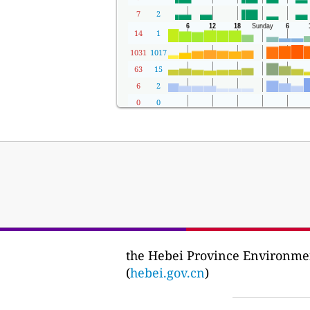
7
2
14
1
1031
1017
63
15
6
2
0
0
the Hebei Province Envir
(
hebei.gov.cn
)