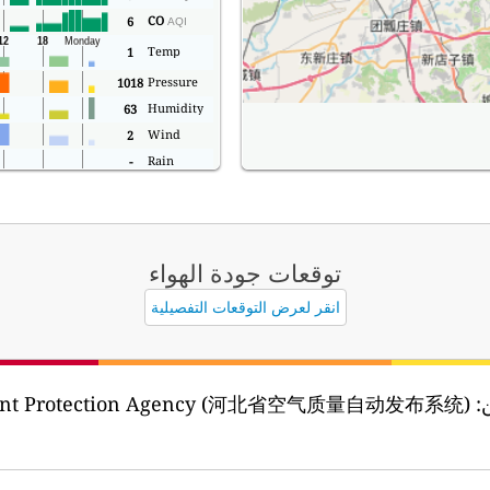
CO
6
AQI
Temp
1
Pressure
1018
Humidity
63
Wind
2
Rain
-
توقعات جودة الهواء
انقر لعرض التوقعات التفصيلية
:
onment Protection Agency (河北省空气质量自动发布系统)