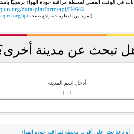
الوقت الفعلي لمحطة مراقبة جودة الهواء برمجيًا باستخدام عنوان URL لواجهة برمجة
qicn.org/data-platform/api/H4642
(
لمزيد من المعلومات، راجع صفحة API:
aqicn.org/api/
ل تبحث عن مدينة أخرى؟
أدخل اسم المدينة
↓ ↓ ↓
أو دعنا نعثر على أقرب محطة لمراقبة جودة الهواء