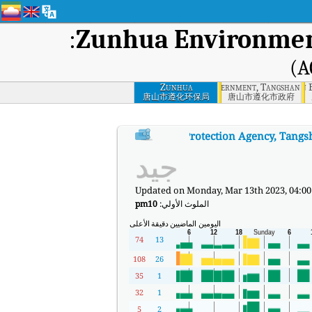
:
Zunhua Environment
Zunhua Municipal Government, Tangshan
Zunhua
Zunhua Local Taxation 
Qianxi Enviro
Qian
Environmental
唐山市遵化环保局
唐山市遵化市政府
Protection Agency,
Tangshan
:
.
Zunhua Environmental Protection Agency, Tangs
مؤشر جودة الهواء في الوقت الفعلي (AQI) 
جيد
Updated on Monday, Mar 13th 2023, 04:0
الملوث الأولي:
pm10
اليومين الماضيين
دقيقة
الأعلى
74
13
108
26
35
1
32
1
5
2