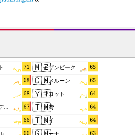
🇲🇿
🇰🇪
71
65
ト
モザンビーク
ケニア
🇨🇲
🇭🇺
68
65
カメルーン
ハンガリ
🇾🇹
🇷🇺
68
64
マヨット
ロシア
🇹🇼
🇩🇪
67
64
バングラデシュ
台湾
ドイツ
🇹🇭
🇧🇦
66
64
タイ
🇬🇭
🇬🇲
66
63
ル
ガーナ
ガンビア