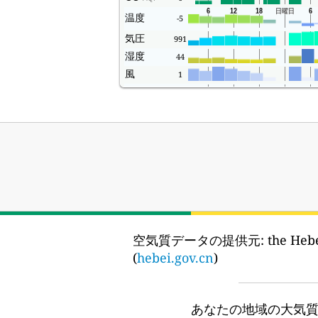
温度
-5
気圧
991
湿度
44
風
1
Rain
100
空気質データの提供元:
the He
(
hebei.gov.cn
)
あなたの地域の大気