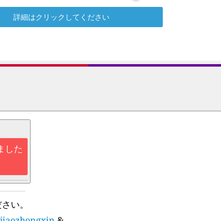
詳細はクリックしてください
ました
ださい。
ijiaozhongxin
&