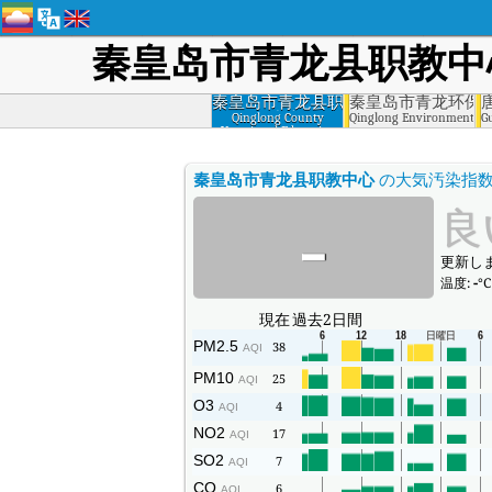
秦皇岛市青龙县职教中
秦皇岛市青龙县职
秦皇岛市青龙环保
教中心
Qinglong County
Qinglong Environmental 
G
Vocational Education
Center, Qinhuangdao
秦皇岛市青龙县职教中心
の大気汚染指
-
良
更新しまし
温度:
-
°C
現在
過去2日間
PM2.5
38
AQI
PM10
25
AQI
O3
4
AQI
NO2
17
AQI
SO2
7
AQI
CO
6
AQI