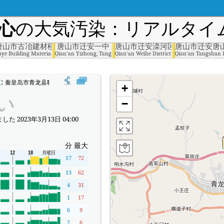
心
の大気汚染：リアルタイム
局
唐山市古冶建材楼小区
唐山市迁安一中
唐山市迁安滦河区管委会
唐山市迁安唐
Protection Bureau, Qinhuangdao
uye Building Materials Community, Tangshan
Qian'an Yizhong, Tangshan
Qian'an Weihe District Management Commi
Qian'an Tangshan 
数
:
秦皇岛市青龙县职教中心のリアルタイム大気汚染指数（AQI）。
+
い
−
た 2023年3月13日 04:00
分
最大
17
72
13
62
4
31
1
17
6
9
2
6