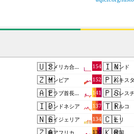
🇺🇸
🇮🇳
154
アメリカ合衆国
インド
🇿🇲
🇵🇰
152
ザンビア
パキス
🇦🇪
🇵🇸
141
アラブ首長国連邦
🇮🇩
🇹🇷
137
インドネシア
トルコ
🇳🇬
🇨🇱
134
ナイジェリア
チリ
🇿🇦
🇰🇷
130
南アフリカ
韓国