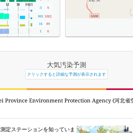
-5
9
991
1002
16
89
1
6
100
100
大気汚染予測
クリックすると詳細な予測が表示されます
bei Province Environment Protection Agenc
質測定ステーションを知っていま