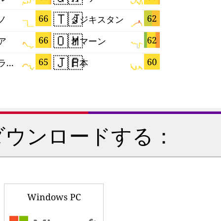
🇹🇯
🇲🇬
66
62
ノ
タジキスタン
マダガス
🇴🇲
🇭🇷
66
62
ア
オマーン
クロアチ
🇯🇵
🇲🇨
65
60
オーストラリア
日本
モナコ
ダウンロードする：
Windows PC