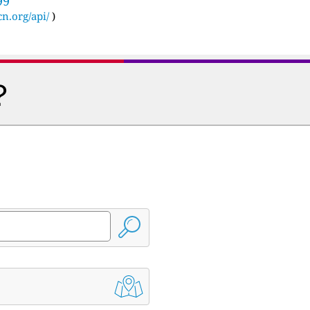
99
cn.org/api/
)
？