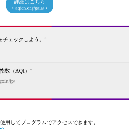
詳細はこちら
> aqicn.org/gaia/ <
プをチェックしよう。
”
数（AQI）
”
gxin/jp/
 を使用してプログラムでアクセスできます。