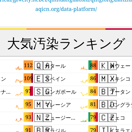
aqicn.org/data-platform/
大気汚染ランキング
🇶🇦
🇰🇼
112
88
カタール
クウェー
🇪🇸
🇲🇽
109
86
タン
スペイン
メキシコ
🇸🇬
🇧🇹
97
84
パレスチナ自治区
シンガポール
ブータン
🇲🇾
🇧🇩
95
81
マレーシア
🇳🇿
🇨🇿
93
79
ニュージーランド
チェコ
🇧🇷
🇮🇱
91
79
ブラジル
イスラエ