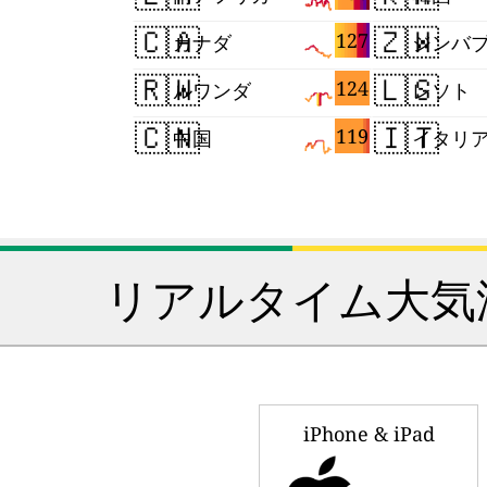
🇨🇦
🇿🇼
127
カナダ
ジンバ
🇷🇼
🇱🇸
124
ルワンダ
レソト
🇨🇳
🇮🇹
119
中国
イタリ
リアルタイム大気
iPhone & iPad