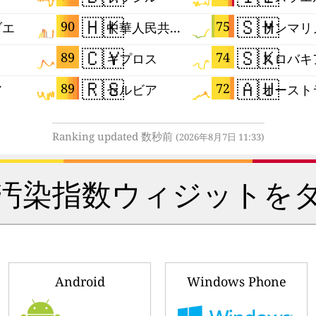
🇭🇰
🇸🇲
90
75
ブエ
中華人民共和国香港特別行政区
サンマリ
🇨🇾
🇸🇰
89
74
キプロス
スロバキ
🇷🇸
🇦🇺
89
72
ア
セルビア
Ranking updated 数秒前
(2026年8月7日 11:33)
汚染指数ウィジットを
Android
Windows Phone