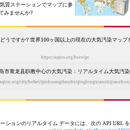
気質ステーションでマップに参
てみませんか?
どうですか? 世界100ヶ国以上の現在の大気汚染マッ
https://aqicn.org/here/jp/
岛市青龙县职教中心の大気汚染：リアルタイム大気汚染指
/aqicn.org/city/hebei/qinhuangdaoshi/qinglongxianzhijiaozhon
ーションのリアルタイム データには、次の API URL