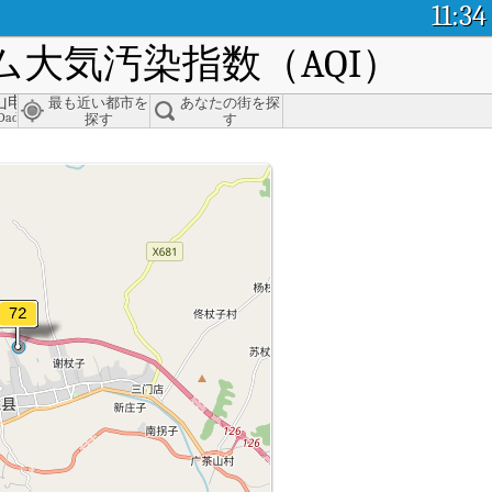
11:34
大気汚染指数（AQI）
山电大迁安分校
最も近い都市を
あなたの街を探
ttee, Tangshan
Dada Qian'an Campus, Tangshan
探す
す