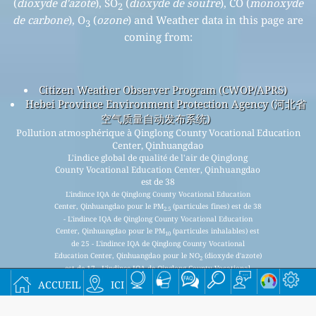
(
dioxyde d'azote
), SO
(
dioxyde de soufre
), CO (
monoxyde
2
de carbone
), O
(
ozone
) and Weather data in this page are
3
coming from:
Citizen Weather Observer Program (CWOP/APRS)
Hebei Province Environment Protection Agency (河北省
空气质量自动发布系统)
Pollution atmosphérique à Qinglong County Vocational Education
Center, Qinhuangdao
L'indice global de qualité de l'air de Qinglong
County Vocational Education Center, Qinhuangdao
est de 38
L'indince IQA de Qinglong County Vocational Education
Center, Qinhuangdao pour le PM
(particules fines) est de 38
2.5
- L'indince IQA de Qinglong County Vocational Education
Center, Qinhuangdao pour le PM
(particules inhalables) est
10
de 25 - L'indince IQA de Qinglong County Vocational
Education Center, Qinhuangdao pour le NO
(dioxyde d'azote)
2
est de 17 - L'indince IQA de Qinglong County Vocational
accueil
ici
Education Center, Qinhuangdao pour le SO
(dioxyde de
2
soufre) est de 7 - L'indince IQA de Qinglong County Vocational
Education Center, Qinhuangdao pour le O
(ozone) est de 4 -
3