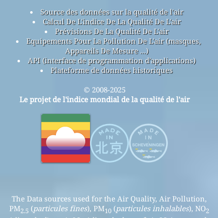
Source des données sur la qualité de l'air
Calcul De L'indice De La Qualité De L'air
Prévisions De La Qualité De L'air
Equipements Pour La Pollution De L'air (masques,
Appareils De Mesure ...)
API (interface de programmation d'applications)
Plateforme de données historiques
© 2008-2025
Le projet de l'indice mondial de la qualité de l'air
The Data sources used for the Air Quality, Air Pollution,
PM
(
particules fines
), PM
(
particules inhalables
), NO
2.5
10
2