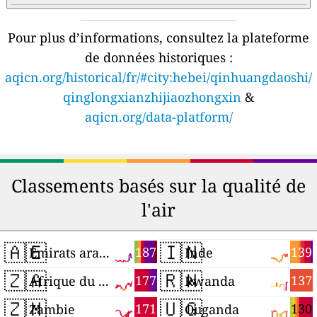
Pour plus d’informations, consultez la plateforme
de données historiques :
aqicn.org/historical/fr/#city:hebei/qinhuangdaoshi/
qinglongxianzhijiaozhongxin
&
aqicn.org/data-platform/
Classements basés sur la qualité de
l'air
🇦🇪
🇮🇳
187
139
Émirats arabes unis
Inde
🇿🇦
🇷🇼
177
137
Afrique du Sud
Rwanda
🇿🇲
🇺🇬
171
130
Zambie
Ouganda