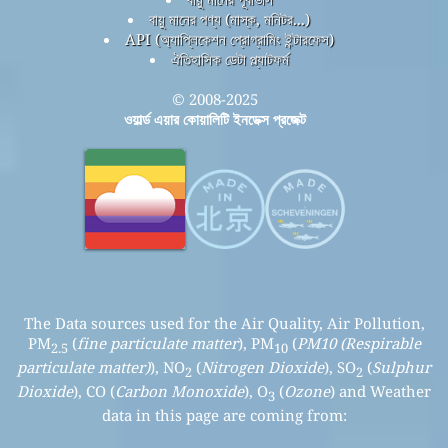
বায়ু মানের পণ্য (মাস্ক, মনিটর...)
API (অ্যাপ্লিকেশন প্রোগ্রামিং ইন্টারফেস)
ঐতিহাসিক ডেটা প্ল্যাটফর্ম
© 2008-2025
ওয়ার্ল্ড এয়ার কোয়ালিটি ইনডেক্স প্রজেক্ট
The Data sources used for the Air Quality, Air Pollution,
PM
(
fine particulate matter
), PM
(
PM10 (Respirable
2.5
10
particulate matter)
), NO
(
Nitrogen Dioxide
), SO
(
Sulphur
2
2
Dioxide
), CO (
Carbon Monoxide
), O
(
Ozone
) and Weather
3
data in this page are coming from: