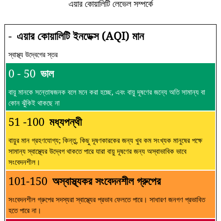
এয়ার কোয়ালিটি লেভেল সম্পর্কে
-
এয়ার কোয়ালিটি ইনডেক্স (AQI) মান
স্বাস্থ্য উদ্বেগের স্তর
0 - 50
ভাল
বায়ু মানকে সন্তোষজনক বলে মনে করা হচ্ছে, এবং বায়ু দূষণের জন্যে অতি সামান্য বা
কোন ঝুঁকিই থাকছে না
51 -100
মধ্যপন্থী
বায়ুর মান গ্রহণযোগ্য; কিন্তু, কিছু দূষণকারকের জন্য খুব কম সংখ্যক মানুষের পক্ষে
সামান্য স্বাস্থ্যের উদ্বেগ থাকতে পারে যারা বায়ু দূষণের জন্য অস্বাভাবিক ভাবে
সংবেদনশীল।
101-150
অস্বাস্থ্যকর সংবেদনশীল গ্রুপের
সংবেদনশীল গ্রুপের সদস্যরা স্বাস্থ্যের প্রভাব ফেলতে পারে। সাধারণ জনগণ প্রভাবিত
হতে পারে না।