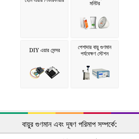
মনিটর
পেশাদার বায়ু গুণমান
DIY এয়ার সেন্সর
পর্যবেক্ষণ স্টেশন
বায়ুর গুণমান এবং দূষণ পরিমাপ সম্পর্কে: