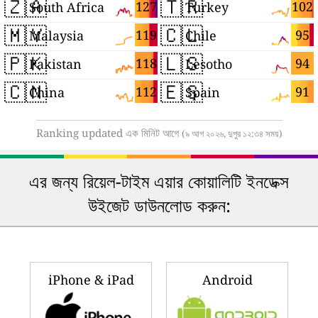
🇿🇦
🇹🇷
127
102
South Africa
Turkey
🇲🇾
🇨🇱
119
95
Malaysia
Chile
🇵🇰
🇱🇸
118
94
Pakistan
Lesotho
🇨🇳
🇪🇸
112
91
China
Spain
Ranking updated এক মিনিট আগে
(৯ আগ ২০২৬, দুপুর ১২:৩৪ সময়)
এর জন্য রিয়েল-টাইম এয়ার কোয়ালিটি ইনডেক্স
উইজেট ডাউনলোড করুন:
iPhone & iPad
Android