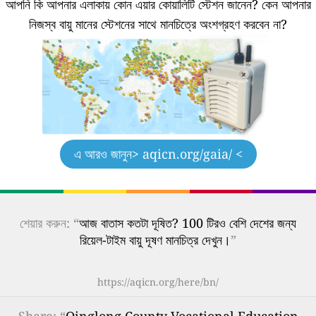
আপনি কি আপনার এলাকায় কোন এয়ার কোয়ালিটি স্টেশন জানেন?
কেন আপনার
নিজস্ব বায়ু মানের স্টেশনের সাথে মানচিত্রে অংশগ্রহণ করবেন না?
এ আরও জানুন
> aqicn.org/gaia/ <
শেয়ার করুন: “
আজ বাতাস কতটা দূষিত? 100 টিরও বেশি দেশের জন্য
রিয়েল-টাইম বায়ু দূষণ মানচিত্র দেখুন।
”
https://aqicn.org/here/bn/