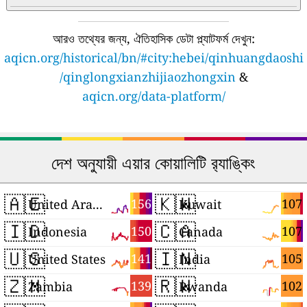
আরও তথ্যের জন্য, ঐতিহাসিক ডেটা প্ল্যাটফর্ম দেখুন:
aqicn.org/historical/bn/#city:hebei/qinhuangdaoshi
/qinglongxianzhijiaozhongxin
&
aqicn.org/data-platform/
দেশ অনুযায়ী এয়ার কোয়ালিটি র‍্যাঙ্কিং
🇦🇪
🇰🇼
156
107
United Arab Emirates
Kuwait
🇮🇩
🇨🇦
150
107
Indonesia
Canada
🇺🇸
🇮🇳
141
105
United States
India
🇿🇲
🇷🇼
139
102
Zambia
Rwanda