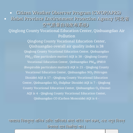
Citizen Weather Observer Program (CWOP/APRS)
Hebei Province Environment Protection Agency (河北省
空气质量自动发布系统)
Qinglong County Vocational Education Center, Qinhuangdao Air
Pollution
Qinglong County Vocational Education Center,
Qinhuangdao overall air quality index is 38
Qinglong County Vocational Education Center, Qinhuangdao
PM
(fine particulate matter) AQI is 38 - Qinglong County
2.5
Vocational Education Center, Qinhuangdao PM
(PM10
10
(Respirable particulate matter)) AQI is 25 - Qinglong County
Vocational Education Center, Qinhuangdao NO
(Nitrogen
2
Dioxide) AQI is 17 - Qinglong County Vocational Education
Center, Qinhuangdao SO
(Sulphur Dioxide) AQI is 7 - Qinglong
2
County Vocational Education Center, Qinhuangdao O
(Ozone)
3
AQI is 4 - Qinglong County Vocational Education Center,
Qinhuangdao CO (Carbon Monoxide) AQI is 6 -
আমাদের বিনামূল্যে মাসিক মেলিং তালিকার জন্য সাইন আপ করুন, এবং নতুন নিবন্ধ
উপলব্ধ হলে বিজ্ঞপ্তি পান।