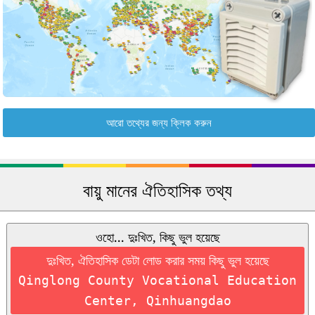
আরো তথ্যের জন্য ক্লিক করুন
বায়ু মানের ঐতিহাসিক তথ্য
ওহো... দুঃখিত, কিছু ভুল হয়েছে
দুঃখিত, ঐতিহাসিক ডেটা লোড করার সময় কিছু ভুল হয়েছে
Qinglong County Vocational Education
Center, Qinhuangdao