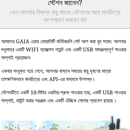
স্টেশন জানেন?
কেন আপনার নিজস্ব বায়ু মানের স্টেশনের সাথে মানচিত্রে
অংশগ্রহণ করবেন না?
আমাদের GAIA এয়ার কোয়ালিটি মনিটরগুলি সেট আপ করা খুব সহজ: আপনার
শুধুমাত্র একটি WIFI অ্যাক্সেস পয়েন্ট এবং একটি USB সামঞ্জস্যপূর্ণ পাওয়ার
সাপ্লাই প্রয়োজন৷
একবার সংযুক্ত হয়ে গেলে, আপনার বাস্তব সময়ের বায়ু দূষণের মাত্রা
তাৎক্ষণিকভাবে মানচিত্রে এবং API-এর মাধ্যমে উপলব্ধ।
স্টেশনটিতে একটি 10-মিটার ওয়াটার-প্রুফ পাওয়ার তার, একটি USB পাওয়ার
সাপ্লাই, মাউন্ট করার সরঞ্জাম এবং একটি ঐচ্ছিক সোলার প্যানেল রয়েছে।