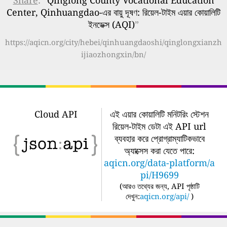
Share
: “
Qinglong County Vocational Education
Center, Qinhuangdao-এর বায়ু দূষণ: রিয়েল-টাইম এয়ার কোয়ালিটি
ইনডেক্স (AQI)
”
https://aqicn.org/city/hebei/qinhuangdaoshi/qinglongxianzh
ijiaozhongxin/bn/
Cloud API
এই এয়ার কোয়ালিটি মনিটরিং স্টেশন
রিয়েল-টাইম ডেটা এই API url
ব্যবহার করে প্রোগ্রাম্যাটিকভাবে
অ্যাক্সেস করা যেতে পারে:
aqicn.org/data-platform/a
pi/H9699
(
আরও তথ্যের জন্য, API পৃষ্ঠাটি
দেখুন:
aqicn.org/api/
)