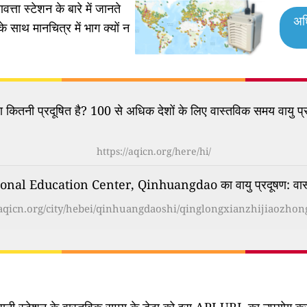
वत्ता स्टेशन के बारे में जानते
अध
के साथ मानचित्र में भाग क्यों न
कितनी प्रदूषित है? 100 से अधिक देशों के लिए वास्तविक समय वायु प्र
https://aqicn.org/here/hi/
l Education Center, Qinhuangdao का वायु प्रदूषण: वास्तवि
/aqicn.org/city/hebei/qinhuangdaoshi/qinglongxianzhijiaozhon
िगरानी स्टेशन के वास्तविक समय के डेटा को इस API URL का उपयोग करके