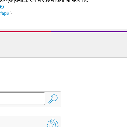
99
/api/
)