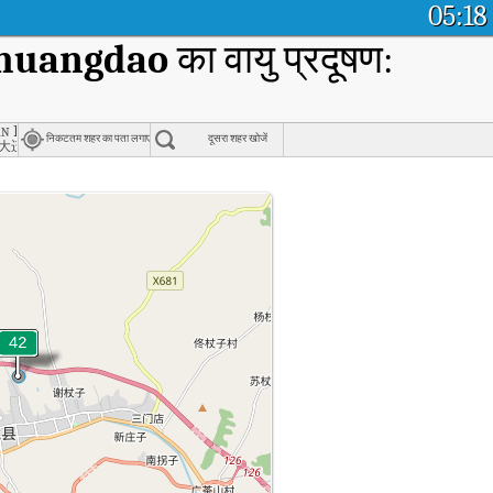
05:18
nhuangdao
का वायु प्रदूषण:
 Committee, Tangshan
n Dada Qian'an Campus, Tangshan
निकटतम शहर का पता लगाएं
दूसरा शहर खोजें
大迁安分校
er, Qinhuangdao का वास्तविक समय वायु गुणवत्ता सूचकांक (AQI)।