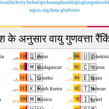
orical/hi/#city:hebei/qinhuangdaoshi/qinglongxianzh
aqicn.org/data-platform/
श के अनुसार वायु गुणवत्ता रैंक
🇶🇦
🇺🇿
128
86
ia
Qatar
Uzbekist
🇲🇬
🇨🇾
122
85
Madagascar
Cyprus
🇱🇸
🇪🇸
115
84
Lesotho
Spain
🇰🇷
🇹🇼
113
82
South Korea
Taiwan
🇲🇽
🇮🇱
109
78
n
Mexico
Israel