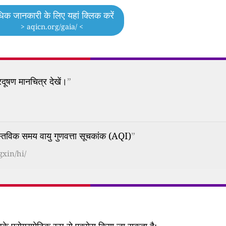
िक जानकारी के लिए यहां क्लिक करें
> aqicn.org/gaia/ <
दूषण मानचित्र देखें।
”
क समय वायु गुणवत्ता सूचकांक (AQI)
”
gxin/hi/
 प्रोग्रामेटिक रूप से एक्सेस किया जा सकता है: