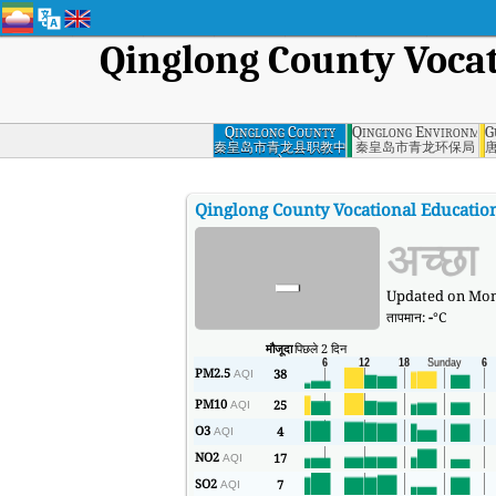
Qinglong County Voca
Qinglong County
Qinglong Environmen
G
Vocational
秦皇岛市青龙县职教中
秦皇岛市青龙环保局
心
Education Center,
Qinhuangdao
Qinglong County Vocational Educatio
-
अच्छा
Updated on Mond
तापमान:
-
°C
मौजूदा
पिछले 2 दिन
PM2.5
38
AQI
PM10
25
AQI
O3
4
AQI
NO2
17
AQI
SO2
7
AQI