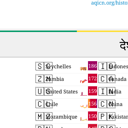
aqicn.org/hist
दे
🇸🇨
🇮🇩
186
Seychelles
Indones
🇿🇲
🇨🇦
172
Zambia
Canada
🇺🇸
🇮🇳
159
United States
India
🇨🇱
🇨🇳
156
Chile
China
🇲🇿
🇵🇰
150
Mozambique
Pakista