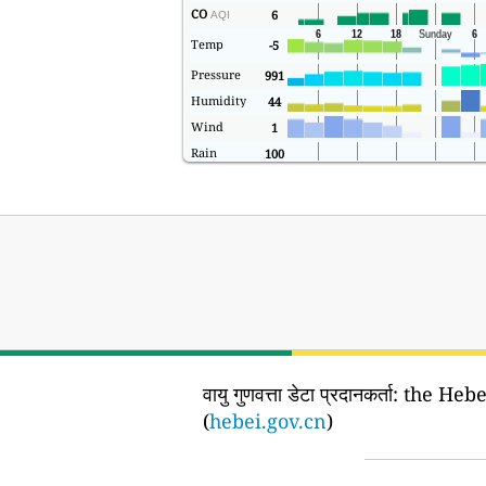
CO
6
AQI
Temp
-5
Pressure
991
Humidity
44
Wind
1
Rain
100
वायु गुणवत्ता डेटा प्रदानकर्ता:
the Heb
(
hebei.gov.cn
)