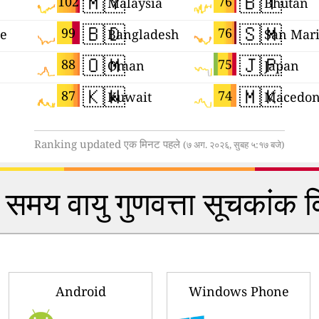
🇲🇾
🇧🇹
102
76
Malaysia
Bhutan
🇧🇩
🇸🇲
99
76
ne
Bangladesh
San Mar
🇴🇲
🇯🇵
88
75
Oman
Japan
🇰🇼
🇲🇰
87
74
Kuwait
Macedon
Ranking updated एक मिनट पहले
(७ अग. २०२६, सुबह ५:१७ बजे)
समय वायु गुणवत्ता सूचकांक 
Android
Windows Phone