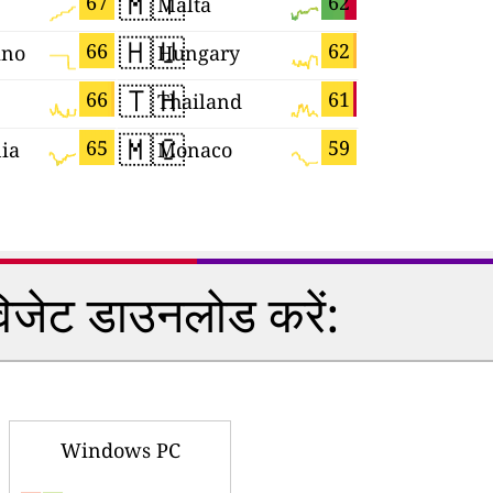
🇲🇹
🇧🇬
67
62
Malta
Bulgaria
🇭🇺
🇷🇴
66
62
ino
Hungary
Romania
🇹🇭
🇨🇿
66
61
Thailand
Czechia
🇲🇨
🇬🇷
65
59
ia
Monaco
Greece
विजेट डाउनलोड करें:
Windows PC