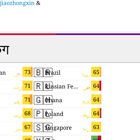
ijiaozhongxin
&
िंग
🇧🇷
🇰🇪
73
65
an
Brazil
Kenya
🇷🇺
🇺🇦
71
64
Russian Federation
Ukraine
🇬🇭
🇸🇰
71
64
Ghana
Slovakia
🇵🇱
🇭🇷
68
64
Poland
Croatia
🇸🇬
🇨🇲
67
63
Singapore
Cameroo