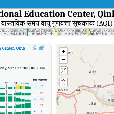
tional Education Center, Qi
वास्तविक समय वायु गुणवत्ता सूचकांक (AQI)
tal Protection Bureau, Qinhuangdao
uye Building Materials Community, Tangshan
Qian'an Yizhong, Tangshan
Qian'an Weihe District Management
Qian'an Tangsha
唐山市古冶建材楼小区
唐山市迁安一中
唐山市迁安滦河区管委会
唐山市迁安唐山电
n Center, Qinhuangdao
का AQI
:
Qinglong County Vocational Education Cent
+
−
ay, Mar 13th 2023, 04:00 am
मिन
अधिकतम
17
72
13
62
4
31
1
17
6
9