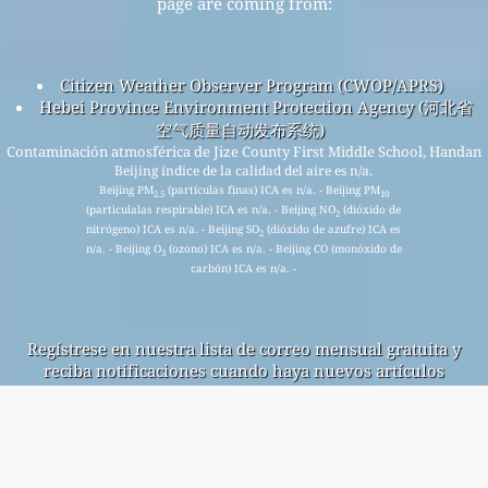
page are coming from:
Citizen Weather Observer Program (CWOP/APRS)
Hebei Province Environment Protection Agency (河北省
空气质量自动发布系统)
Contaminación atmosférica de Jize County First Middle School, Handan
Beijing índice de la calidad del aire es n/a.
Beijing PM
(partículas finas) ICA es n/a. - Beijing PM
2.5
10
(particulalas respirable) ICA es n/a. - Beijing NO
(dióxido de
2
nitrógeno) ICA es n/a. - Beijing SO
(dióxido de azufre) ICA es
2
n/a. - Beijing O
(ozono) ICA es n/a. - Beijing CO (monóxido de
3
carbón) ICA es n/a. -
Regístrese en nuestra lista de correo mensual gratuita y
reciba notificaciones cuando haya nuevos artículos
disponibles.
entregar