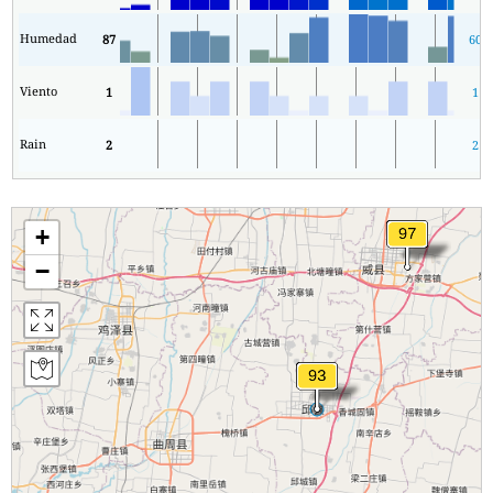
Humedad
87
60
Viento
1
1
Rain
2
2
+
−