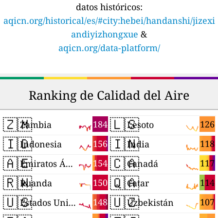
datos históricos:
aqicn.org/historical/es/#city:hebei/handanshi/jizexi
andiyizhongxue
&
aqicn.org/data-platform/
Ranking de Calidad del Aire
🇿🇲
🇱🇸
184
126
Zambia
Lesoto
🇮🇩
🇮🇳
156
118
Indonesia
India
🇦🇪
🇨🇦
154
117
Emiratos Árabes Unidos
Canadá
🇷🇼
🇶🇦
150
114
Ruanda
Catar
🇺🇸
🇺🇿
148
107
Estados Unidos
Uzbekistán