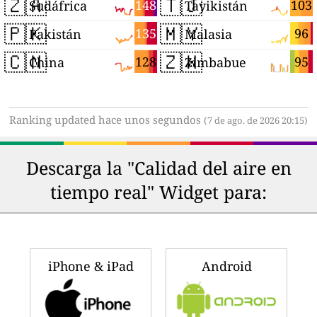
🇿🇦
🇹🇯
148
103
Sudáfrica
Tayikistán
🇵🇰
🇲🇾
135
96
Pakistán
Malasia
🇨🇳
🇿🇼
128
95
China
Zimbabue
Ranking updated hace unos segundos
(7 de ago. de 2026 20:15)
Descarga la "Calidad del aire en
tiempo real" Widget para:
iPhone & iPad
Android