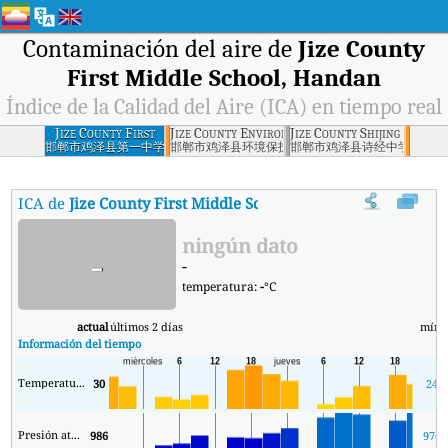
Contaminación del aire de
Jize County
First Middle School, Handan
Índice de la Calidad del Aire (ICA) en tiempo real
Jize County First
Jize County Environmental Protection Burea
Jize County Shijing Middl
Middle School,
邯郸市鸡泽县第一中学
邯郸市鸡泽县环境保护局
邯郸市鸡泽县诗经中学
Handan
ICA de
Jize County First Middle School, Handan
:
Índice de la C
ningún dato
-
-
temperatura:
-
°C
actual
últimos 2 días
mín.
Información del tiempo
Temperatura.
30
24
Presión atmosférica
986
976