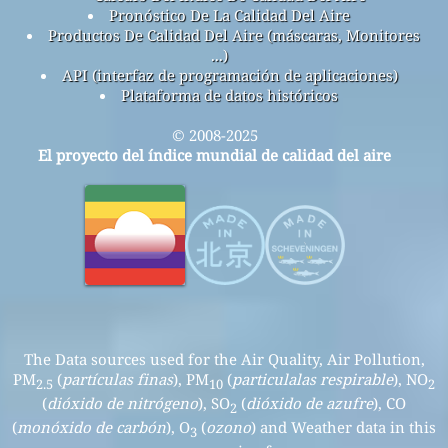
Pronóstico De La Calidad Del Aire
Productos De Calidad Del Aire (máscaras, Monitores
...)
API (interfaz de programación de aplicaciones)
Plataforma de datos históricos
© 2008-2025
El proyecto del índice mundial de calidad del aire
The Data sources used for the Air Quality, Air Pollution,
PM
(
partículas finas
), PM
(
particulalas respirable
), NO
2.5
10
2
(
dióxido de nitrógeno
), SO
(
dióxido de azufre
), CO
2
(
monóxido de carbón
), O
(
ozono
) and Weather data in this
3