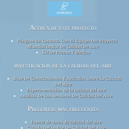
contacto
Acerca de este proyecto
Póngase En Contacto Con El Equipo Del Proyecto
Mundial índice De Calidad De Aire
Kit De Prensa Y Medios
investigación de la calidad del aire
Base De Conocimientos Y Artículos Sobre La Calidad
Del Aire
Experimentación de la calidad del aire
Análisis De Los Sensores De Calidad Del Aire
Preguntas más frecuentes
fuente de datos de calidad del aire
Cálculo Del índice De Calidad Del Aire