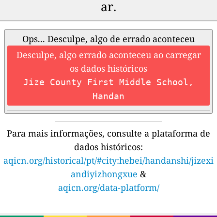
ar.
Ops... Desculpe, algo de errado aconteceu
Desculpe, algo errado aconteceu ao carregar
os dados históricos
Jize County First Middle School,
Handan
Para mais informações, consulte a plataforma de
dados históricos:
aqicn.org/historical/pt/#city:hebei/handanshi/jizexi
andiyizhongxue
&
aqicn.org/data-platform/