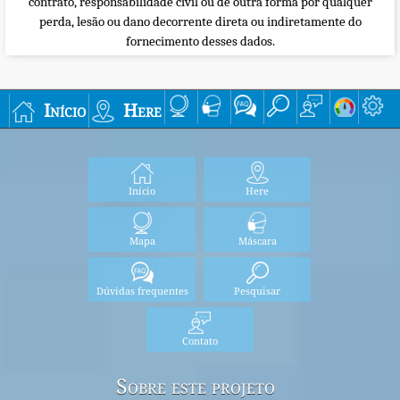
contrato, responsabilidade civil ou de outra forma por qualquer
perda, lesão ou dano decorrente direta ou indiretamente do
fornecimento desses dados.
Início
Here
Início
Here
Mapa
Máscara
Dúvidas frequentes
Pesquisar
Contato
Sobre este projeto