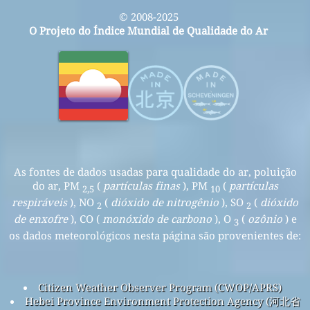
© 2008-2025
O Projeto do Índice Mundial de Qualidade do Ar
As fontes de dados usadas para qualidade do ar, poluição
do ar, PM
(
partículas finas
), PM
(
partículas
2,5
10
respiráveis
), NO
(
dióxido de nitrogênio
), SO
(
dióxido
2
2
de enxofre
), CO (
monóxido de carbono
), O
(
ozônio
) e
3
os dados meteorológicos nesta página são provenientes de:
Citizen Weather Observer Program (CWOP/APRS)
Hebei Province Environment Protection Agency (河北省