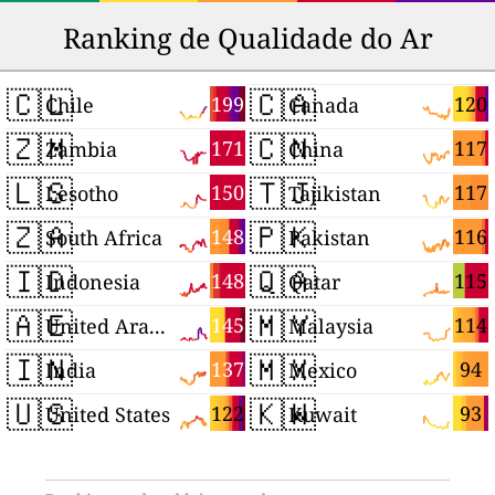
Ranking de Qualidade do Ar
🇨🇱
🇨🇦
199
120
Chile
Canada
🇿🇲
🇨🇳
171
117
Zambia
China
🇱🇸
🇹🇯
150
117
Lesotho
Tajikistan
🇿🇦
🇵🇰
148
116
South Africa
Pakistan
🇮🇩
🇶🇦
148
115
Indonesia
Qatar
🇦🇪
🇲🇾
145
114
United Arab Emirates
Malaysia
🇮🇳
🇲🇽
137
94
India
Mexico
🇺🇸
🇰🇼
122
93
United States
Kuwait