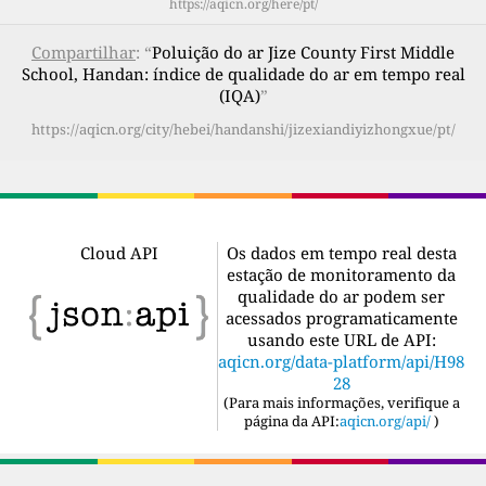
https://aqicn.org/here/pt/
Compartilhar
: “
Poluição do ar Jize County First Middle
School, Handan: índice de qualidade do ar em tempo real
(IQA)
”
https://aqicn.org/city/hebei/handanshi/jizexiandiyizhongxue/pt/
Cloud API
Os dados em tempo real desta
estação de monitoramento da
qualidade do ar podem ser
acessados programaticamente
usando este URL de API:
aqicn.org/data-platform/api/H98
28
(
Para mais informações, verifique a
página da API:
aqicn.org/api/
)