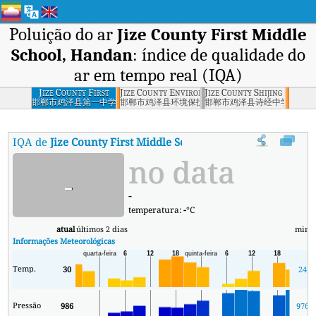
Poluição do ar
Jize County First Middle
School, Handan
: índice de qualidade do
ar em tempo real (IQA)
Jize County First
Jize County Environmental Protection Burea
Jize County Shijing Middl
Middle School,
邯郸市鸡泽县第一中学
邯郸市鸡泽县环境保护局
邯郸市鸡泽县诗经中学
Handan
IQA de
Jize County First Middle School, Handan
:
Índice de Qua
no data
-
-
temperatura:
-
°C
atual
últimos 2 dias
min
m
Informações Meteorológicas
Temp.
30
24
Pressão
986
976