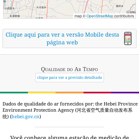
map ©
OpenStreetMap
contributors
Clique aqui para ver a versão Mobile desta
página web
Qualidade do Ar
Tempo
clique para ver a previsão detalhada
Dados de qualidade do ar fornecidos por:
the Hebei Province
Environment Protection Agency (河北省空气质量自动发布系
统) (
hebei.gov.cn
)
Você conhece alguma estação de medição de