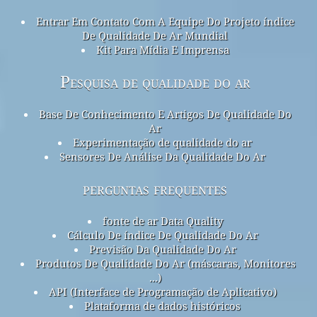
Entrar Em Contato Com A Equipe Do Projeto índice
De Qualidade De Ar Mundial
Kit Para Mídia E Imprensa
Pesquisa de qualidade do ar
Base De Conhecimento E Artigos De Qualidade Do
Ar
Experimentação de qualidade do ar
Sensores De Análise Da Qualidade Do Ar
perguntas frequentes
fonte de ar Data Quality
Cálculo De índice De Qualidade Do Ar
Previsão Da Qualidade Do Ar
Produtos De Qualidade Do Ar (máscaras, Monitores
...)
API (Interface de Programação de Aplicativo)
Plataforma de dados históricos