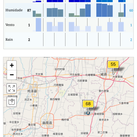
Humidade
87
60
Vento
1
1
Rain
2
2
+
−