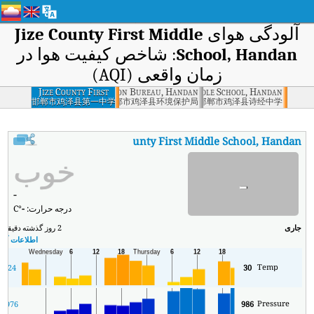
آلودگی هوای
Jize County First Middle
School, Handan
: شاخص کیفیت هوا در
زمان واقعی (AQI)
ounty Environmental Protection Bureau, Handan
Jize County First
Jize County Shijing Middle School, Handan
Middle School,
邯郸市鸡泽县第一中学
邯郸市鸡泽县环境保护局
邯郸市鸡泽县诗经中学
Handan
:
AQI
Jize County First Middle School, Handan
شاخص کیفیت هوای بی‌درنگ st Middle School, Handan (AQI
خوب
-
-
درجه حرارت:
-
°C
جاری
2 روز گذشته
دقیقه
حد
اطلاعات آب و
Temp
24
30
Pressure
6
976
986