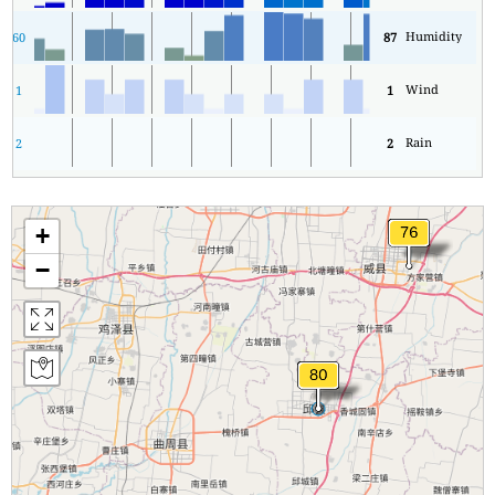
Humidity
60
87
Wind
1
1
Rain
2
2
+
−