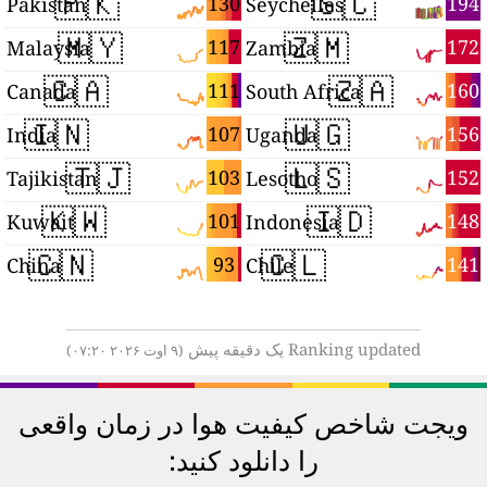
🇵🇰
🇸🇨
7
130
194
Pakistan
Seychelles
🇲🇾
🇿🇲
6
117
172
Malaysia
Zambia
🇨🇦
🇿🇦
4
111
160
Canada
South Africa
🇮🇳
🇺🇬
4
107
156
India
Uganda
🇹🇯
🇱🇸
4
103
152
Tajikistan
Lesotho
🇰🇼
🇮🇩
4
101
148
Kuwait
Indonesia
🇨🇳
🇨🇱
1
93
141
China
Chile
Ranking updated یک دقیقه پیش
(۹ اوت ۲۰۲۶ ۰۷:۲۰)
ویجت شاخص کیفیت هوا در زمان واقعی
را دانلود کنید: