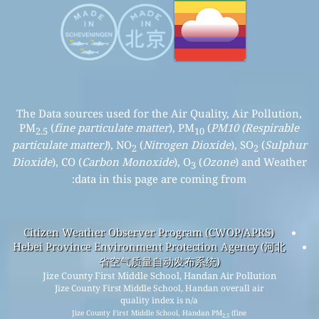
The Data sources used for the Air Quality, Air Pollution,
PM
(
fine particulate matter
), PM
(
PM10 (Respirable
2.5
10
particulate matter)
), NO
(
Nitrogen Dioxide
), SO
(
Sulphur
2
2
Dioxide
), CO (
Carbon Monoxide
), O
(
Ozone
) and Weather
3
data in this page are coming from:
Citizen Weather Observer Program (CWOP/APRS)
Hebei Province Environment Protection Agency (河北
省空气质量自动发布系统)
Jize County First Middle School, Handan Air Pollution
Jize County First Middle School, Handan overall air
quality index is n/a
Jize County First Middle School, Handan PM
(fine
2.5