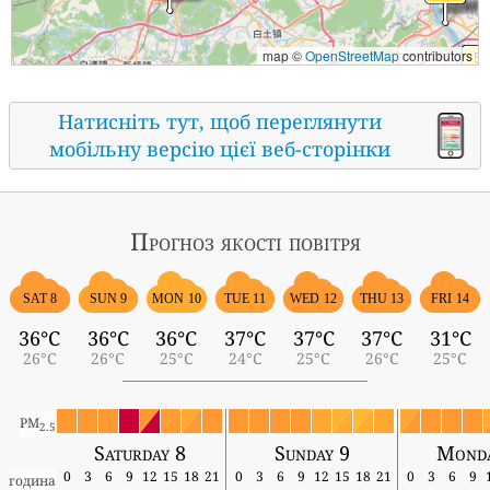
map ©
OpenStreetMap
contributors
Натисніть тут, щоб переглянути
мобільну версію цієї веб-сторінки
Прогноз якості повітря
SAT 8
SUN 9
MON 10
TUE 11
WED 12
THU 13
FRI 14
36°C
36°C
36°C
37°C
37°C
37°C
31°C
26°C
26°C
25°C
24°C
25°C
26°C
25°C
PM
2.5
Saturday 8
Sunday 9
Monda
0
3
6
9
12
15
18
21
0
3
6
9
12
15
18
21
0
3
6
9
година