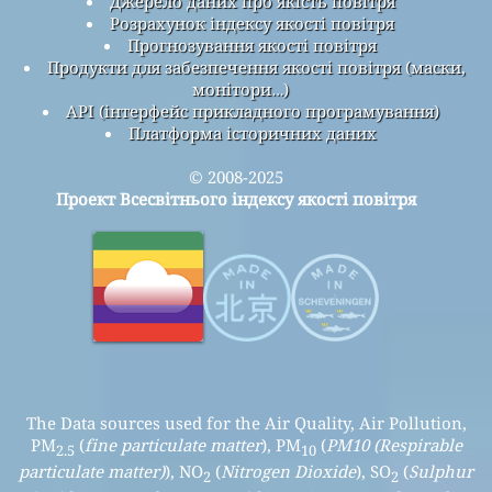
Джерело даних про якість повітря
Розрахунок індексу якості повітря
Прогнозування якості повітря
Продукти для забезпечення якості повітря (маски,
монітори…)
API (інтерфейс прикладного програмування)
Платформа історичних даних
© 2008-2025
Проект Всесвітнього індексу якості повітря
The Data sources used for the Air Quality, Air Pollution,
PM
(
fine particulate matter
), PM
(
PM10 (Respirable
2.5
10
particulate matter)
), NO
(
Nitrogen Dioxide
), SO
(
Sulphur
2
2