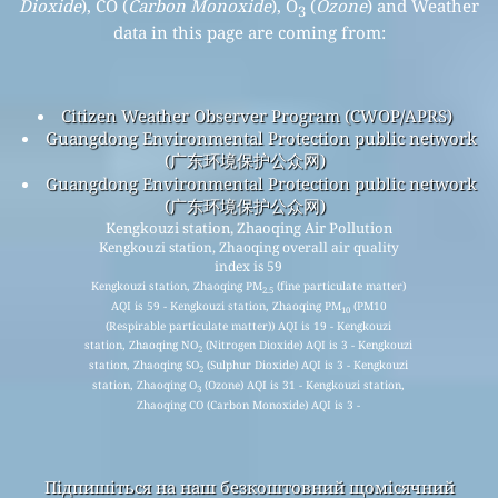
Dioxide
), CO (
Carbon Monoxide
), O
(
Ozone
) and Weather
3
data in this page are coming from:
Citizen Weather Observer Program (CWOP/APRS)
Guangdong Environmental Protection public network
(广东环境保护公众网)
Guangdong Environmental Protection public network
(广东环境保护公众网)
Kengkouzi station, Zhaoqing Air Pollution
Kengkouzi station, Zhaoqing overall air quality
index is 59
Kengkouzi station, Zhaoqing PM
(fine particulate matter)
2.5
AQI is 59 - Kengkouzi station, Zhaoqing PM
(PM10
10
(Respirable particulate matter)) AQI is 19 - Kengkouzi
station, Zhaoqing NO
(Nitrogen Dioxide) AQI is 3 - Kengkouzi
2
station, Zhaoqing SO
(Sulphur Dioxide) AQI is 3 - Kengkouzi
2
station, Zhaoqing O
(Ozone) AQI is 31 - Kengkouzi station,
3
Zhaoqing CO (Carbon Monoxide) AQI is 3 -
Підпишіться на наш безкоштовний щомісячний