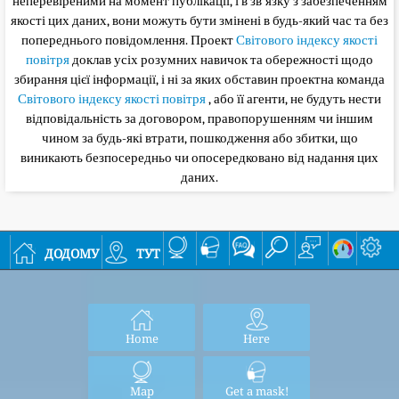
неперевіреними на момент публікації, і в зв'язку з забезпеченням
якості цих даних, вони можуть бути змінені в будь-який час та без
попереднього повідомлення. Проект
Світового індексу якості
повітря
доклав усіх розумних навичок та обережності щодо
збирання цієї інформації, і ні за яких обставин проектна команда
Світового індексу якості повітря
, або її агенти, не будуть нести
відповідальність за договором, правопорушенням чи іншим
чином за будь-які втрати, пошкодження або збитки, що
виникають безпосередньо чи опосередковано від надання цих
даних.
додому
тут
Home
Here
Map
Get a mask!