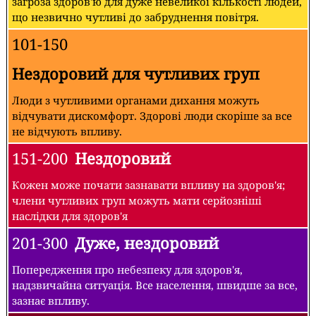
загроза здоров'ю для дуже невеликої кількості людей,
що незвично чутливі до забруднення повітря.
101-150
Нездоровий для чутливих груп
Люди з чутливими органами дихання можуть
відчувати дискомфорт. Здорові люди скоріше за все
не відчують впливу.
151-200
Нездоровий
Кожен може почати зазнавати впливу на здоров'я;
члени чутливих груп можуть мати серйозніші
наслідки для здоров'я
201-300
Дуже, нездоровий
Попередження про небезпеку для здоров'я,
надзвичайна ситуація. Все населення, швидше за все,
зазнає впливу.