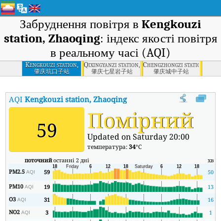
Забруднення повітря в
Kengkouzi
station, Zhaoqing
: індекс якості повітря
в реальному часі (AQI)
Kengkouzi station,
Qixingyanzi station, Zhaoqing
Chengzhongzi station, Zha
Zhaoqing
肇庆坑口子站
肇庆七星岩子站
肇庆城中子站
AQI
Kengkouzi station, Zhaoqing
:
Індекс якості повітря в реальн
Помірний
59
Updated on Saturday 20:00
температура:
34
°C
поточний
останні 2 дні
хв
м
PM2.5
59
50
AQI
PM10
19
13
AQI
O3
31
16
AQI
NO2
3
1
AQI