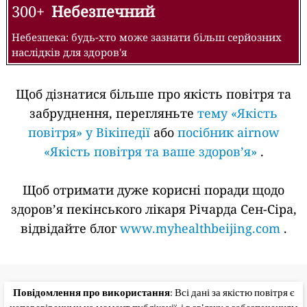
300+
Небезпечний
Небезпека: будь-хто може зазнати більш серйозних
наслідків для здоров'я
Щоб дізнатися більше про якість повітря та
забруднення, перегляньте
тему «Якість
повітря» у Вікіпедії
або
посібник airnow
«Якість повітря та ваше здоров’я»
.
Щоб отримати дуже корисні поради щодо
здоров’я пекінського лікаря Річарда Сен-Сіра,
відвідайте блог
www.myhealthbeijing.com
.
Повідомлення про використання
: Всі дані за якістю повітря є