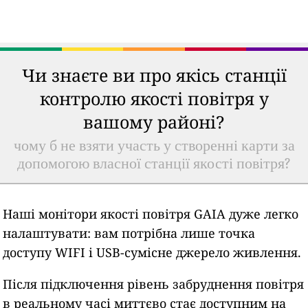
Чи знаєте ви про якісь станції
контролю якості повітря у
вашому районі?
чому б не взяти участь у створенні карти за
допомогою власної станції якості повітря?
Наші монітори якості повітря GAIA дуже легко
налаштувати: вам потрібна лише точка
доступу WIFI і USB-сумісне джерело живлення.
Після підключення рівень забруднення повітря
в реальному часі миттєво стає доступним на