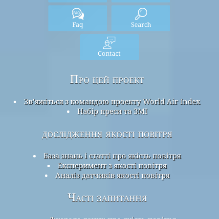
Faq
Search
Contact
Про цей проект
Зв’яжіться з командою проекту World Air Index
Набір преси та ЗМІ
дослідження якості повітря
База знань і статті про якість повітря
Експеримент з якості повітря
Аналіз датчиків якості повітря
Часті запитання