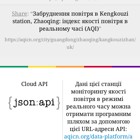
Share
: “
Забруднення повітря в Kengkouzi
station, Zhaoqing: індекс якості повітря в
реальному часі (AQI)
”
https://aqicn.org/city/guangdong/zhaoqing/kangkouzizhan/
uk/
Cloud API
Дані цієї станції
моніторингу якості
повітря в режимі
реального часу можна
отримати програмним
шляхом за допомогою
цієї URL-адреси API:
aqicn.org/data-platform/a