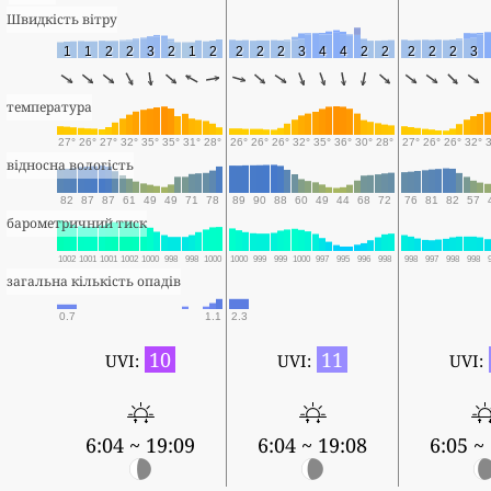
Швидкість вітру
1
1
2
2
3
2
1
2
2
2
2
3
4
4
2
2
2
2
2
3
температура
27°
26°
27°
32°
35°
35°
31°
28°
26°
26°
26°
32°
35°
36°
30°
28°
27°
26°
26°
32°
відносна вологість
82
87
87
61
49
49
71
78
89
90
88
60
49
44
68
72
76
81
82
57
барометричний тиск
1002
1001
1001
1002
1000
998
998
1000
1000
999
999
1000
997
995
996
998
998
997
998
998
загальна кількість опадів
0.7
1.1
2.3
10
11
UVI:
UVI:
UVI:
6:04 ~ 19:09
6:04 ~ 19:08
6:05 ~