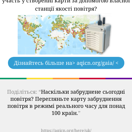
участь у створенні карти за допомогою власної
станції якості повітря?
Дізнайтесь більше на
> aqicn.org/gaia/ <
Поділіться: “
Наскільки забруднене сьогодні
повітря? Перегляньте карту забруднення
повітря в режимі реального часу для понад
100 країн.
”
https://aqicn.org/here/uk/