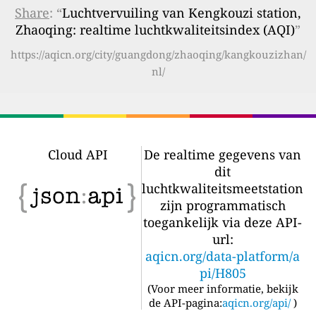
Share
: “
Luchtvervuiling van Kengkouzi station,
Zhaoqing: realtime luchtkwaliteitsindex (AQI)
”
https://aqicn.org/city/guangdong/zhaoqing/kangkouzizhan/
nl/
Cloud API
De realtime gegevens van
dit
luchtkwaliteitsmeetstation
zijn programmatisch
toegankelijk via deze API-
url:
aqicn.org/data-platform/a
pi/H805
(
Voor meer informatie, bekijk
de API-pagina:
aqicn.org/api/
)