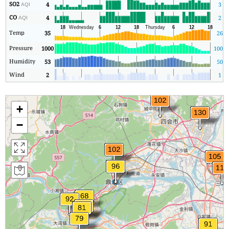
SO2
4
3
AQI
CO
4
2
AQI
Temp
35
26
Pressure
1000
1000
Humidity
53
50
Wind
2
1
+
−