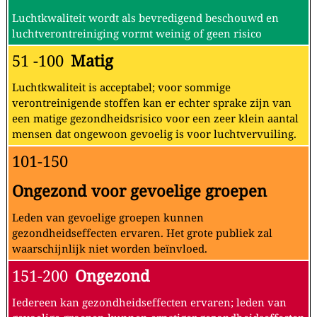
Luchtkwaliteit wordt als bevredigend beschouwd en
luchtverontreiniging vormt weinig of geen risico
51 -100
Matig
Luchtkwaliteit is acceptabel; voor sommige
verontreinigende stoffen kan er echter sprake zijn van
een matige gezondheidsrisico voor een zeer klein aantal
mensen dat ongewoon gevoelig is voor luchtvervuiling.
101-150
Ongezond voor gevoelige groepen
Leden van gevoelige groepen kunnen
gezondheidseffecten ervaren. Het grote publiek zal
waarschijnlijk niet worden beïnvloed.
151-200
Ongezond
Iedereen kan gezondheidseffecten ervaren; leden van