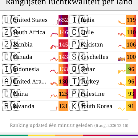
Ranglijsten luchtkwaliteit per land
🇺🇸
🇮🇳
652
119
United States
India
🇿🇦
🇨🇱
146
110
South Africa
Chile
🇿🇲
🇵🇰
145
106
Zambia
Pakistan
🇨🇦
🇸🇨
143
100
Canada
Seychelles
🇮🇩
🇶🇦
133
96
Indonesia
Qatar
🇦🇪
🇹🇷
130
96
United Arab Emirates
Turkey
🇨🇳
🇵🇸
125
93
China
Palestine
🇷🇼
🇰🇷
121
91
Rwanda
South Korea
Ranking updated één minuut geleden
(6 aug. 2026 12:16)