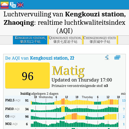
Luchtvervuiling van
Kengkouzi station,
Zhaoqing
: realtime luchtkwaliteitsindex
(AQI)
Kengkouzi station,
Qixingyanzi station, Zhaoqing
Chengzhongzi station, Zha
Zhaoqing
肇庆坑口子站
肇庆七星岩子站
肇庆城中子站
De AQI van
Kengkouzi station, Zhaoqing
:
De realtime luchtkwali
Matig
96
Updated on Thursday 17:00
Primaire verontreinigende stof:
o3
huidig
afgelopen 2 dagen
min
PM2.5
91
13
AQI
PM10
34
7
AQI
O3
96
2
AQI
NO2
6
1
AQI