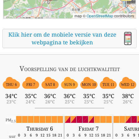
map ©
OpenStreetMap
contributors
Klik hier om de mobiele versie van deze
webpagina te bekijken
Voorspelling van de luchtkwaliteit
THU 6
FRI 7
SAT 8
SUN 9
MON 10
TUE 11
WED 12
34°C
35°C
36°C
36°C
35°C
35°C
38°C
23°C
24°C
26°C
25°C
25°C
25°C
26°C
PM
2.5
Thursday 6
Friday 7
Satur
0
3
6
9
12
15
18
21
0
3
6
9
12
15
18
21
0
3
6
9
uur