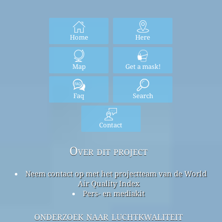
Home
Here
Map
Get a mask!
Faq
Search
Contact
Over dit project
Neem contact op met het projectteam van de World
Air Quality Index
Pers- en mediakit
onderzoek naar luchtkwaliteit