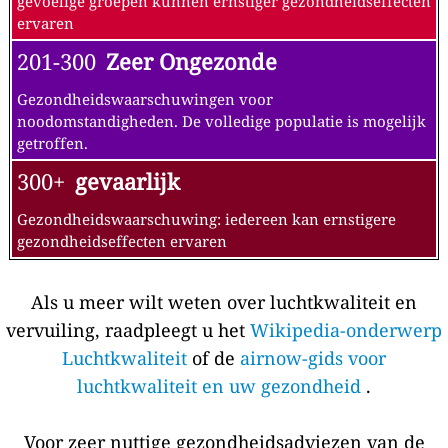
gevoelige groepen kunnen ernstiger gezondheidseffecten
ervaren
201-300
Zeer Ongezonde
Gezondheidswaarschuwingen voor
noodomstandigheden. De volledige populatie is mogelijk
getroffen.
300+
gevaarlijk
Gezondheidswaarschuwing: iedereen kan ernstigere
gezondheidseffecten ervaren
Als u meer wilt weten over luchtkwaliteit en
vervuiling, raadpleegt u het
Wikipedia-onderwerp
Luchtkwaliteit
of de
airnow-gids voor
luchtkwaliteit en uw gezondheid
.
Voor zeer nuttige gezondheidsadviezen van de