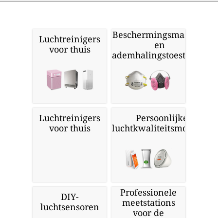
Beschermingsmaskers
Luchtreinigers
en
voor thuis
ademhalingstoestellen
Luchtreinigers
Persoonlijke
voor thuis
luchtkwaliteitsmonitors
Professionele
DIY-
meetstations
luchtsensoren
voor de