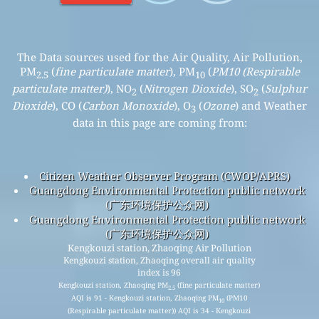
The Data sources used for the Air Quality, Air Pollution,
PM
(
fine particulate matter
), PM
(
PM10 (Respirable
2.5
10
particulate matter)
), NO
(
Nitrogen Dioxide
), SO
(
Sulphur
2
2
Dioxide
), CO (
Carbon Monoxide
), O
(
Ozone
) and Weather
3
data in this page are coming from:
Citizen Weather Observer Program (CWOP/APRS)
Guangdong Environmental Protection public network
(广东环境保护公众网)
Guangdong Environmental Protection public network
(广东环境保护公众网)
Kengkouzi station, Zhaoqing Air Pollution
Kengkouzi station, Zhaoqing overall air quality
index is 96
Kengkouzi station, Zhaoqing PM
(fine particulate matter)
2.5
AQI is 91 - Kengkouzi station, Zhaoqing PM
(PM10
10
(Respirable particulate matter)) AQI is 34 - Kengkouzi