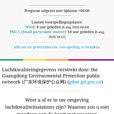
Prognose uitgezet met tijdzone +08:00
Laatste voorspellingsupdates:
Wind
: 8 uur geleden
[6 aug. 2026 04:44]
PM2.5 (Small particulate matter)
: 18 uur geleden
[5 aug.
2026 18:12]
klik om de gedetailleerde voorspelling te bekijken
Luchtkwaliteitsgegevens verstrekt door:
the
Guangdong Environmental Protection public
network (广东环境保护公众网) (
gdee.gd.gov.cn
)
Weet u of er in uw omgeving
luchtkwaliteitsstations zijn?
Waarom zou u niet
meedoen aan de kaart met uw eigen