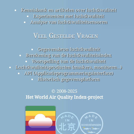
Kennisbank en artikelen over luchtkwaliteit
Experimenten met luchtkwaliteit
Analyse van luchtkwaliteitsensoren
Veel Gestelde Vragen
Gegevensbron luchtkwaliteit
Berekening van de luchtkwaliteitsindex
Voorspelling van de luchtkwaliteit
Luchtkwaliteitsproducten (maskers, monitoren…)
API (Applicatieprogrammeringsinterface)
Historisch gegevensplatform
© 2008-2025
Het World Air Quality Index-project