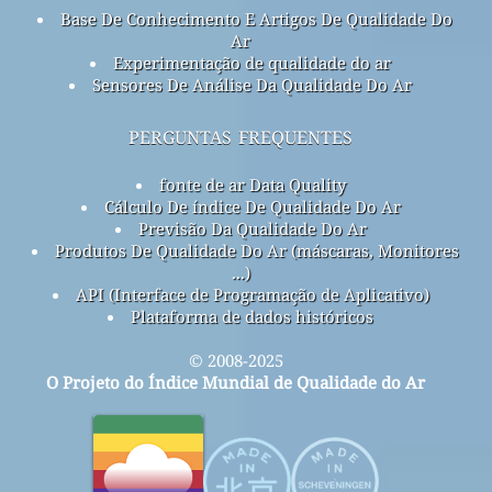
Base De Conhecimento E Artigos De Qualidade Do
Ar
Experimentação de qualidade do ar
Sensores De Análise Da Qualidade Do Ar
perguntas frequentes
fonte de ar Data Quality
Cálculo De índice De Qualidade Do Ar
Previsão Da Qualidade Do Ar
Produtos De Qualidade Do Ar (máscaras, Monitores
...)
API (Interface de Programação de Aplicativo)
Plataforma de dados históricos
© 2008-2025
O Projeto do Índice Mundial de Qualidade do Ar