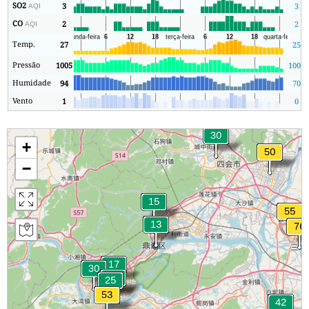
SO2
3
3
AQI
CO
2
2
AQI
Temp.
27
25
Pressão
1005
1005
Humidade
94
70
Vento
1
0
+
−