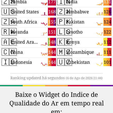
🇿🇲
🇮🇳
177
131
Zambia
India
🇺🇸
🇿🇼
168
126
United States
Zimbabwe
🇿🇦
🇵🇰
155
124
South Africa
Pakistan
🇷🇼
🇱🇸
151
122
Rwanda
Lesotho
🇦🇪
🇰🇪
148
112
United Arab Emirates
Kenya
🇨🇳
🇲🇿
144
111
China
Mozambique
🇮🇩
🇺🇿
144
101
Indonesia
Uzbekistan
Ranking updated há segundos
(6 de Ago de 2026 21:44)
Baixe o Widget do Indice de
Qualidade do Ar em tempo real
em: