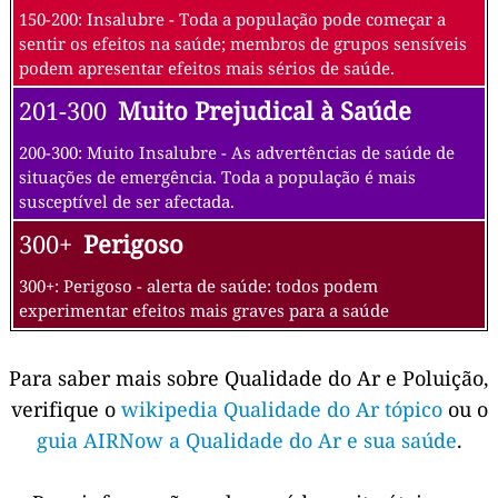
150-200: Insalubre - Toda a população pode começar a
sentir os efeitos na saúde; membros de grupos sensíveis
podem apresentar efeitos mais sérios de saúde.
201-300
Muito Prejudical à Saúde
200-300: Muito Insalubre - As advertências de saúde de
situações de emergência. Toda a população é mais
susceptível de ser afectada.
300+
Perigoso
300+: Perigoso - alerta de saúde: todos podem
experimentar efeitos mais graves para a saúde
Para saber mais sobre Qualidade do Ar e Poluição,
verifique o
wikipedia Qualidade do Ar tópico
ou o
guia AIRNow a Qualidade do Ar e sua saúde
.