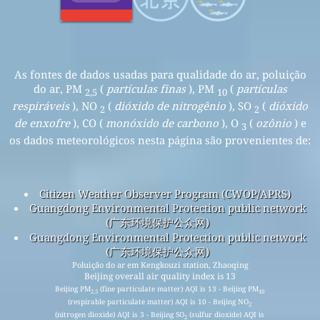
As fontes de dados usadas para qualidade do ar, poluição
do ar, PM
(
partículas finas
), PM
(
partículas
2,5
10
respiráveis
), NO
(
dióxido de nitrogênio
), SO
(
dióxido
2
2
de enxofre
), CO (
monóxido de carbono
), O
(
ozônio
) e
3
os dados meteorológicos nesta página são provenientes de:
Citizen Weather Observer Program (CWOP/APRS)
Guangdong Environmental Protection public network
(广东环境保护公众网)
Guangdong Environmental Protection public network
(广东环境保护公众网)
Poluição do ar em Kengkouzi station, Zhaoqing
Beijing overall air quality index is 13
Beijing PM
(fine particulate matter) AQI is 13 - Beijing PM
2.5
10
(respirable particulate matter) AQI is 10 - Beijing NO
2
(nitrogen dioxide) AQI is 3 - Beijing SO
(sulfur dioxide) AQI is
2