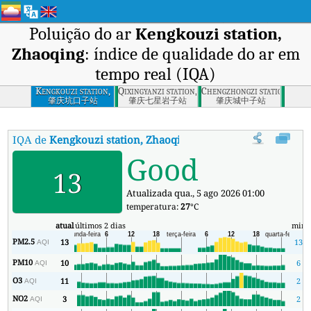
Poluição do ar
Kengkouzi station,
Zhaoqing
: índice de qualidade do ar em
tempo real (IQA)
Kengkouzi station,
Qixingyanzi station, Zhaoqing
Chengzhongzi station, Zha
Zhaoqing
肇庆坑口子站
肇庆七星岩子站
肇庆城中子站
IQA de
Kengkouzi station, Zhaoqing
:
Índice de Qualidade do Ar (
Good
13
Atualizada qua., 5 ago 2026 01:00
temperatura:
27
°C
atual
últimos 2 dias
min
PM2.5
13
13
AQI
PM10
10
6
AQI
O3
11
2
AQI
NO2
3
2
AQI