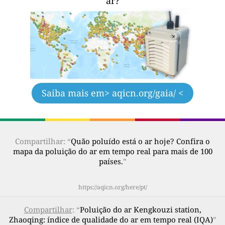
ar?
Saiba mais em
> aqicn.org/gaia/ <
Compartilhar: “
Quão poluído está o ar hoje? Confira o
mapa da poluição do ar em tempo real para mais de 100
países.
”
https://aqicn.org/here/pt/
Compartilhar
: “
Poluição do ar Kengkouzi station,
Zhaoqing: índice de qualidade do ar em tempo real (IQA)
”