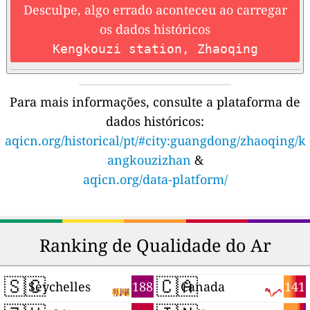
Desculpe, algo errado aconteceu ao carregar
os dados históricos
Kengkouzi station, Zhaoqing
Para mais informações, consulte a plataforma de
dados históricos:
aqicn.org/historical/pt/#city:guangdong/zhaoqing/k
angkouzizhan
&
aqicn.org/data-platform/
Ranking de Qualidade do Ar
🇸🇨
🇨🇦
188
141
Seychelles
Canada