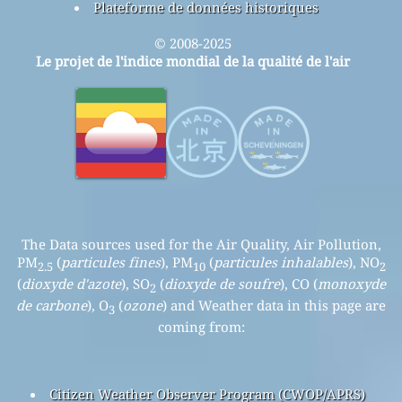
Plateforme de données historiques
© 2008-2025
Le projet de l'indice mondial de la qualité de l'air
The Data sources used for the Air Quality, Air Pollution,
PM
(
particules fines
), PM
(
particules inhalables
), NO
2.5
10
2
(
dioxyde d'azote
), SO
(
dioxyde de soufre
), CO (
monoxyde
2
de carbone
), O
(
ozone
) and Weather data in this page are
3
coming from:
Citizen Weather Observer Program (CWOP/APRS)