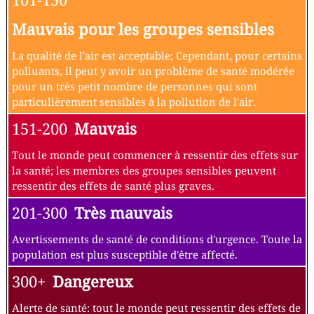
Mauvais pour les groupes sensibles
La qualité de l'air est acceptable; Cependant, pour certains
polluants, il peut y avoir un problème de santé modérée
pour un très petit nombre de personnes qui sont
particulièrement sensibles à la pollution de l'air.
151-200
Mauvais
Tout le monde peut commencer à ressentir des effets sur
la santé; les membres des groupes sensibles peuvent
ressentir des effets de santé plus graves.
201-300
Très mauvais
Avertissements de santé de conditions d'urgence. Toute la
population est plus susceptible d'être affecté.
300+
Dangereux
Alerte de santé: tout le monde peut ressentir des effets de