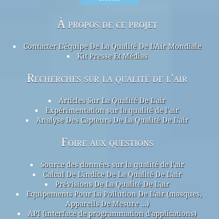
À propos de ce projet
Contacter L'équipe De La Qualité De L'Air Mondiale
Kit Presse Et Médias
Recherches sur la qualité de l'air
Articles Sur La Qualité De L'air
Expérimentation sur la qualité de l'air
Analyse Des Capteurs De La Qualité De L'air
Foire aux questions
Source des données sur la qualité de l'air
Calcul De L'indice De La Qualité De L'air
Prévisions De La Qualité De L'air
Equipements Pour La Pollution De L'air (masques,
Appareils De Mesure ...)
API (interface de programmation d'applications)