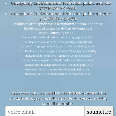
Guangdong Environmental Protection public network
(广东环境保护公众网)
Guangdong Environmental Protection public network
(广东环境保护公众网)
Pollution atmosphérique à Kengkouzi station, Zhaoqing
L'indice global de qualité de l'air de Kengkouzi
station, Zhaoqing est de 72
L'indince IQA de Kengkouzi station, Zhaoqing pour le PM
2.5
(particules fines) est de 72 - L'indince IQA de Kengkouzi
station, Zhaoqing pour le PM
(particules inhalables) est de
10
31 - L'indince IQA de Kengkouzi station, Zhaoqing pour le NO
2
(dioxyde d'azote) est de 6 - L'indince IQA de Kengkouzi
station, Zhaoqing pour le SO
(dioxyde de soufre) est de 4 -
2
L'indince IQA de Kengkouzi station, Zhaoqing pour le O
3
(ozone) est de 27 - L'indince IQA de Kengkouzi station,
Zhaoqing pour le CO (monoxyde de carbone) est de 3 -
Inscrivez-vous à notre liste de diffusion mensuelle
gratuite et soyez averti lorsque de nouveaux articles
sont disponibles.
soumettre