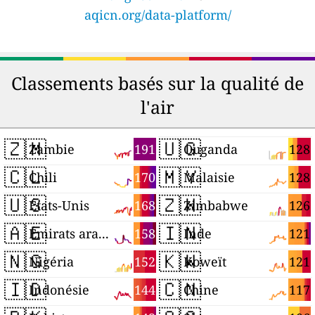
aqicn.org/data-platform/
Classements basés sur la qualité de
l'air
🇿🇲
🇺🇬
191
128
Zambie
Ouganda
🇨🇱
🇲🇾
170
128
Chili
Malaisie
🇺🇸
🇿🇼
168
126
États-Unis
Zimbabwe
🇦🇪
🇮🇳
158
121
Émirats arabes unis
Inde
🇳🇬
🇰🇼
152
121
Nigéria
Koweït
🇮🇩
🇨🇳
144
117
Indonésie
Chine