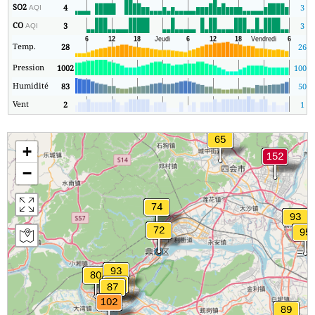
SO2
4
3
AQI
CO
3
3
AQI
Temp.
28
26
Pression
1002
1000
Humidité
83
50
Vent
2
1
+
−