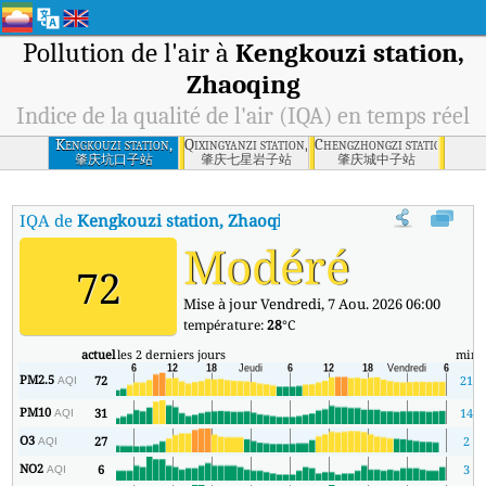
Pollution de l'air à
Kengkouzi station,
Zhaoqing
Indice de la qualité de l'air (IQA) en temps réel
Kengkouzi station,
Qixingyanzi station, Zhaoqing
Chengzhongzi station, Zha
Zhaoqing
肇庆坑口子站
肇庆七星岩子站
肇庆城中子站
IQA de
Kengkouzi station, Zhaoqing
:
Indice de la qualité de l'air
Modéré
72
Mise à jour Vendredi, 7 Aou. 2026 06:00
température:
28
°C
actuel
les 2 derniers jours
min
PM2.5
72
21
AQI
PM10
31
14
AQI
O3
27
2
AQI
NO2
6
3
AQI