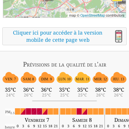
map ©
OpenStreetMap
contributors
Cliquer ici pour accéder à la version
mobile de cette page web
Prévisions
de la qualité de l'air
VEN. 7
SAM. 8
DIM. 9
LUN. 10
MAR. 11
MER. 12
JEU. 13
35°C
36°C
36°C
35°C
35°C
38°C
38°C
24°C
26°C
25°C
25°C
25°C
26°C
26°C
PM
2.5
Vendredi 7
Samedi 8
Diman
0
3
6
9
12
15
18
21
0
3
6
9
12
15
18
21
0
3
6
9
heure