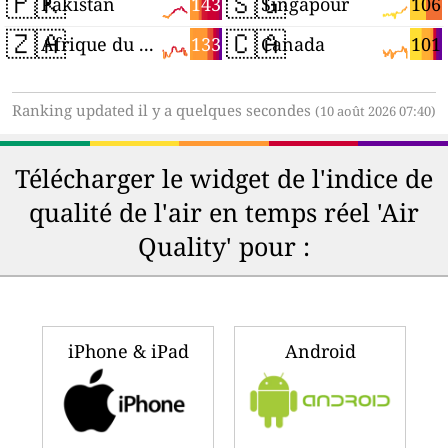
🇵🇰
🇸🇬
143
106
Pakistan
Singapour
🇿🇦
🇨🇦
133
101
Afrique du Sud
Canada
Ranking updated il y a quelques secondes
(10 août 2026 07:40)
Télécharger le widget de l'indice de
qualité de l'air en temps réel 'Air
Quality' pour :
iPhone & iPad
Android