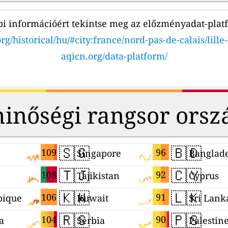
i információért tekintse meg az előzményadat-plat
rg/historical/hu/#city:france/nord-pas-de-calais/lille
aqicn.org/data-platform/
inőségi rangsor orsz
🇸🇬
🇧🇩
109
96
Singapore
Banglad
🇹🇯
🇨🇾
108
92
Tajikistan
Cyprus
🇰🇼
🇱🇰
106
91
ique
Kuwait
Sri Lank
🇷🇸
🇵🇸
104
90
a
Serbia
Palestin