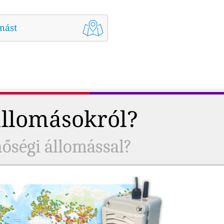
mást
állomásokról?
nőségi állomással?