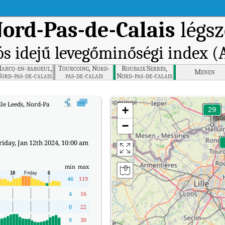
Nord-Pas-de-Calais
légsz
ós idejű levegőminőségi index (
arcq-en-baroeul,
Tourcoing, Nord-
Roubaix Serres,
Menen
ord-pas-de-calais
pas-de-calais
Nord-pas-de-calais
lle Leeds, Nord-Pas-de-Calais valós idejű levegőminőségi indexe (AQI).
+
−
iday, Jan 12th 2024, 10:00 am
min
max
46
119
4
16
0
22
9
30