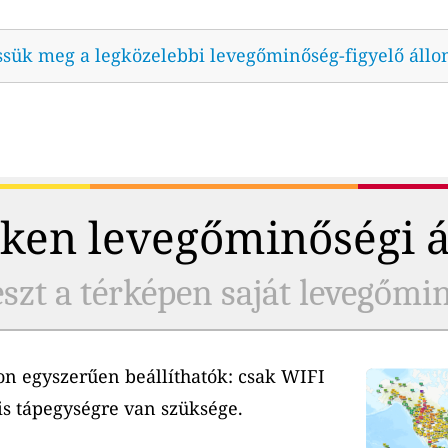
ssük meg a legközelebbi levegőminőség-figyelő állo
ken levegőminőségi 
szt a térképen saját levegőmi
n egyszerűen beállíthatók: csak WIFI
is tápegységre van szüksége.