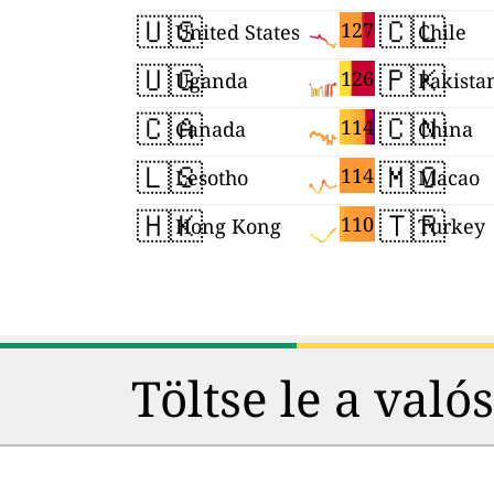
🇺🇸
🇨🇱
127
United States
Chile
🇺🇬
🇵🇰
126
Uganda
Pakista
🇨🇦
🇨🇳
114
Canada
China
🇱🇸
🇲🇴
114
Lesotho
Macao
🇭🇰
🇹🇷
110
Hong Kong
Turkey
Töltse le a val