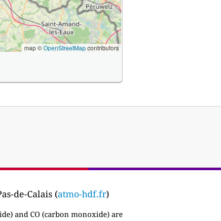
map ©
OpenStreetMap
contributors
as-de-Calais (
atmo-hdf.fr
)
ide) and CO (carbon monoxide) are