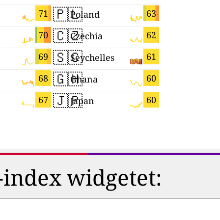
🇵🇱
🇹🇭
71
63
Poland
Thailand
🇨🇿
🇹🇹
70
62
Czechia
🇸🇨
🇬🇷
69
61
Seychelles
Greece
🇬🇭
🇸🇲
68
60
Ghana
San Mari
🇯🇵
🇮🇱
67
60
Japan
Israel
-index widgetet: