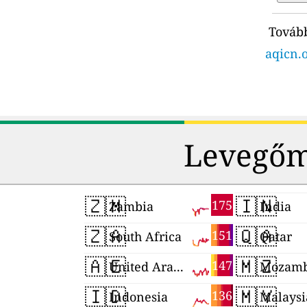
Tovább
aqicn.o
Levegőm
🇿🇲
🇮🇳
175
Zambia
India
🇿🇦
🇶🇦
151
South Africa
Qatar
🇦🇪
🇲🇿
147
United Arab Emirates
Mozamb
🇮🇩
🇲🇾
136
Indonesia
Malaysi