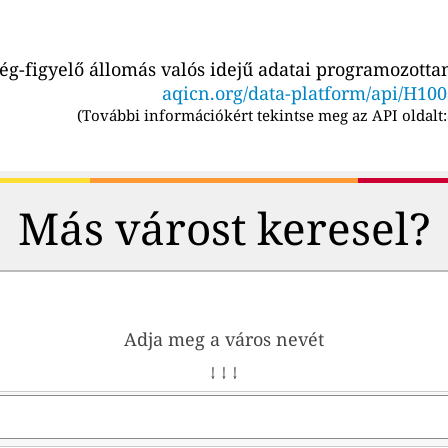
g-figyelő állomás valós idejű adatai programozottan
aqicn.org/data-platform/api/H10
(
További információkért tekintse meg az API oldalt:
Más várost keresel?
Adja meg a város nevét
↓ ↓ ↓