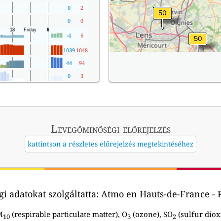
0
2
0
0
-4
6
1039
1048
44
94
0
3
Levegőminőségi előrejelzés
kattintson a részletes előrejelzés megtekintéséhez
i adatokat szolgáltatta:
Atmo en Hauts-de-France - P
M
(respirable particulate matter), O
(ozone), SO
(sulfur diox
10
3
2