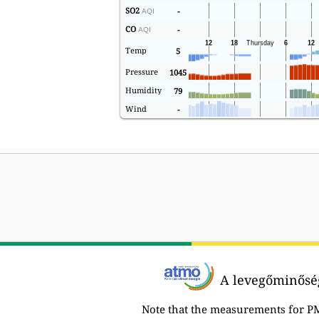
SO2
-
AQI
CO
-
AQI
Temp
5
Pressure
1045
Humidity
79
Wind
-
A levegőminőség
Note that the measurements for P