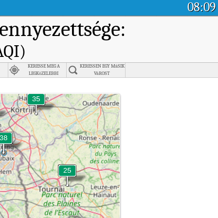
08:09
ennyezettsége:
AQI)
KERESSE MEG A
KERESSEN EGY MáSIK
LEGKöZELEBBI
VáROST
VáROST