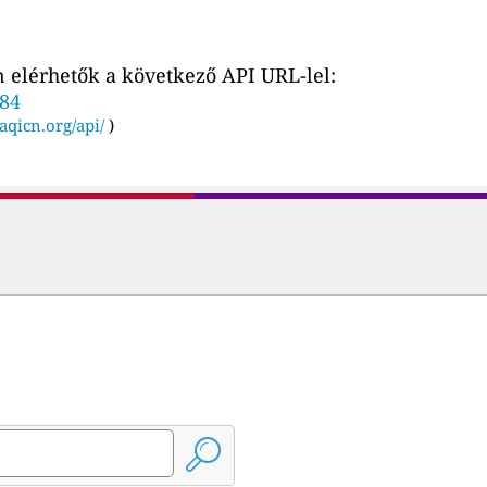
 elérhetők a következő API URL-lel:
084
aqicn.org/api/
)