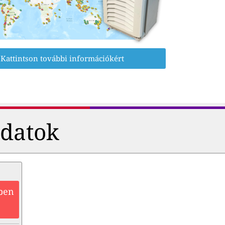
Kattintson további információkért
adatok
zben