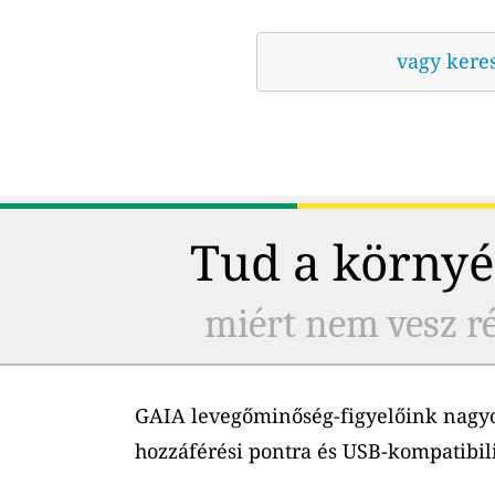
vagy kere
Tud a környé
miért nem vesz ré
GAIA levegőminőség-figyelőink nagyo
hozzáférési pontra és USB-kompatibil