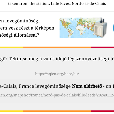
taken from the station:
Lille Fives, Nord-Pas-de-Calais
en levegőminőségi
em vesz részt a térképen
nőségi állomással?
ő? Tekintse meg a valós idejű légszennyezettségi t
https://aqicn.org/here/hu/
de-Calais, France levegőminősége
Nem elérhető
- on 
qicn.org/snapshot/france/nord-pas-de-calais/lille-leeds/20240112