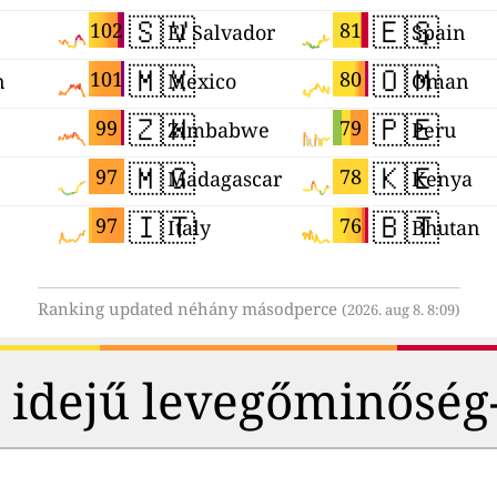
🇸🇻
🇪🇸
102
81
El Salvador
Spain
🇲🇽
🇴🇲
101
80
n
Mexico
Oman
🇿🇼
🇵🇪
99
79
Zimbabwe
Peru
🇲🇬
🇰🇪
97
78
Madagascar
Kenya
🇮🇹
🇧🇹
97
76
Italy
Bhutan
Ranking updated néhány másodperce
(2026. aug 8. 8:09)
ós idejű levegőminőség