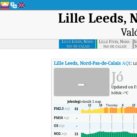
Lille Leeds, 
Val
Lille Leeds, Nord-
Lille Fives, Nord-
M
pas-de-calais
pas-de-calais
N
Lille Leeds, Nord-Pas-de-Calais
AQI
:
Li
-
Jó
Updated on Fr
hőfok:
-
°C
jelenlegi
elmúlt 2 nap
PM2.5
61
AQI
PM10
-
AQI
O3
-
AQI
NO2
21
AQI