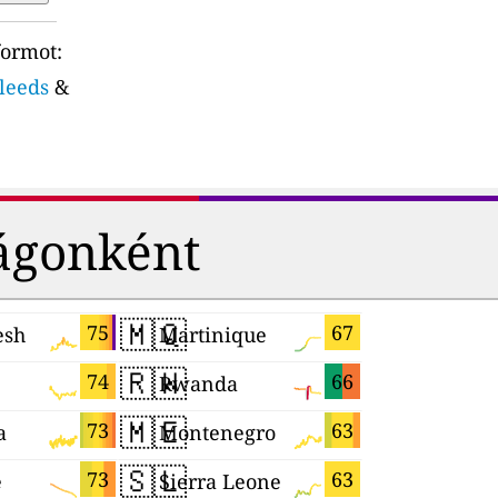
formot:
-leeds
&
ágonként
🇲🇶
🇹🇼
75
67
esh
Martinique
Taiwan
🇷🇼
🇺🇿
74
66
Rwanda
Uzbekist
🇲🇪
🇦🇿
73
63
a
Montenegro
Azerbaija
🇸🇱
🇧🇷
73
63
e
Sierra Leone
Brazil