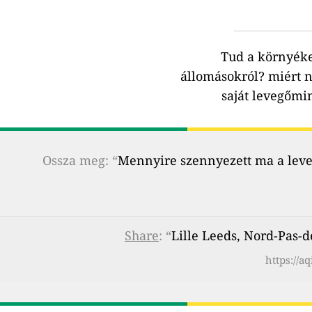
Tud a környék
állomásokról?
miért n
saját levegőmi
Ossza meg: “
Mennyire szennyezett ma a leveg
Share
: “
Lille Leeds, Nord-Pas-
https://a