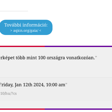
További információ:
> aqicn.org/gaia/ <
érképet több mint 100 országra vonatkozóan.
”
Friday, Jan 12th 2024, 10:00 am
”
-10/hu/?cs