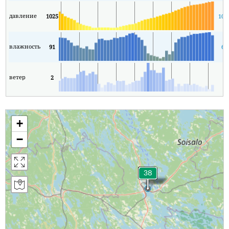
давление
1025
101
влажность
91
63
ветер
2
1
+
−