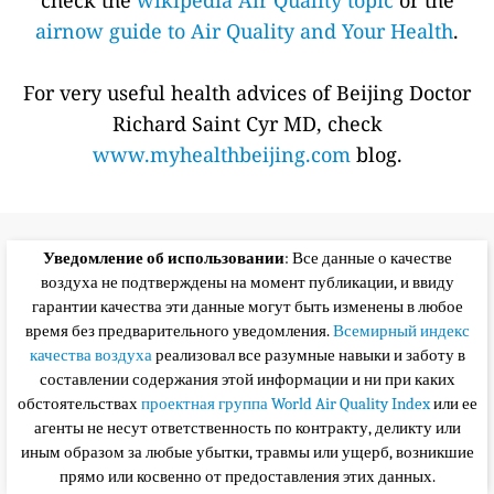
check the
wikipedia Air Quality topic
or the
airnow guide to Air Quality and Your Health
.
For very useful health advices of Beijing Doctor
Richard Saint Cyr MD, check
www.myhealthbeijing.com
blog.
Уведомление об использовании
: Все данные о качестве
воздуха не подтверждены на момент публикации, и ввиду
гарантии качества эти данные могут быть изменены в любое
время без предварительного уведомления.
Всемирный индекс
качества воздуха
реализовал все разумные навыки и заботу в
составлении содержания этой информации и ни при каких
обстоятельствах
проектная группа World Air Quality Index
или ее
агенты не несут ответственность по контракту, деликту или
иным образом за любые убытки, травмы или ущерб, возникшие
прямо или косвенно от предоставления этих данных.