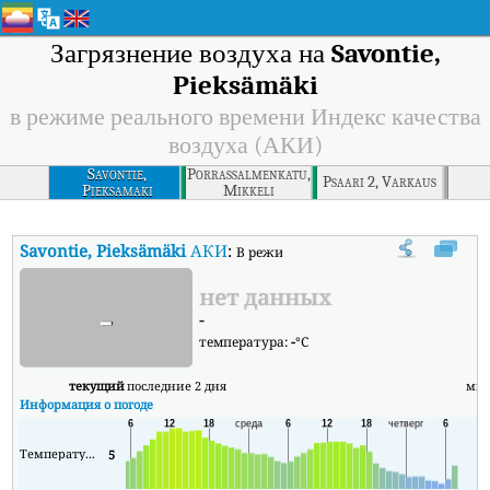
Загрязнение воздуха на
Savontie,
Pieksämäki
в режиме реального времени Индекс качества
воздуха (АКИ)
Savontie,
Porrassalmenkatu,
Psaari 2, Varkaus
Pieksamaki
Mikkeli
Savontie, Pieksämäki
АКИ
:
В режиме реального времени Индекс к
нет данных
-
-
температура:
-
°C
текущий
последние 2 дня
ми
Информация о погоде
Температура
5
1