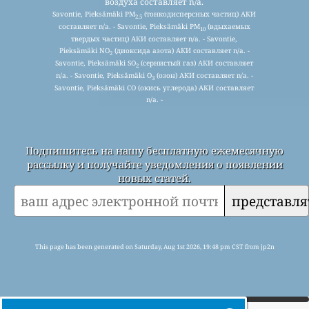
воздуха составляет n/a.
Savontie, Pieksämäki PM
(тонкодисперсных частиц) АКИ
2.5
составляет n/a. - Savontie, Pieksämäki PM
(вдыхаемых
10
твердых частиц) АКИ составляет n/a. - Savontie,
Pieksämäki NO
(диоксида азота) АКИ составляет n/a. -
2
Savontie, Pieksämäki SO
(сернистый газ) АКИ составляет
2
n/a. - Savontie, Pieksämäki O
(озон) АКИ составляет n/a. -
3
Savontie, Pieksämäki CO (окись углерода) АКИ составляет
n/a. -
Подпишитесь на нашу бесплатную ежемесячную
рассылку и получайте уведомления о появлении
новых статей.
представля
This page has been generated on Saturday, Aug 1st 2026, 19:48 pm CST from jp2n