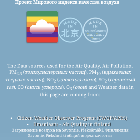
Проект Мирового индекса качества воздуха
The Data sources used for the Air Quality, Air Pollution,
PM
(
тонкодисперсных частиц
), PM
(
вдыхаемых
2.5
10
твердых частиц
), NO
(
диоксида азота
), SO
(
сернистый
2
2
газ
), CO (
окись углерода
), O
(
озон
) and Weather data in
3
this page are coming from:
Citizen Weather Observer Program (CWOP/APRS)
Ilmanlaatu - Air Quality in finland
Загрязнение воздуха на Savontie, Pieksämäki, Финляндия
Savontie, Pieksämäki общий индекс качества