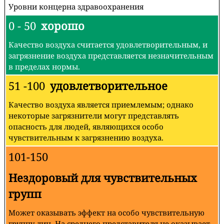
Уровни концерна здравоохранения
0 - 50
хорошо
Качество воздуха считается удовлетворительным, и
загрязнение воздуха представляется незначительным
в пределах нормы.
51 -100
удовлетворительное
Качество воздуха является приемлемым; однако
некоторые загрязнители могут представлять
опасность для людей, являющихся особо
чувствительным к загрязнению воздуха.
101-150
Нездоровый для чувствительных
групп
Может оказывать эффект на особо чувствительную
группу лиц. На среднего представителя не оказывает