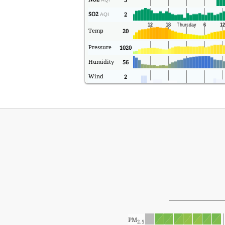
SO2
2
AQI
Temp
20
Pressure
1020
Humidity
56
Wind
2
PM
2.5