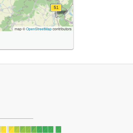
map ©
OpenStreetMap
contributors