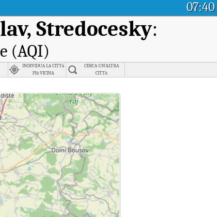
07:40
lav, Stredocesky
:
le (AQI)
INDIVIDUA LA CITTà
CERCA UN'ALTRA
PIù VICINA
CITTà