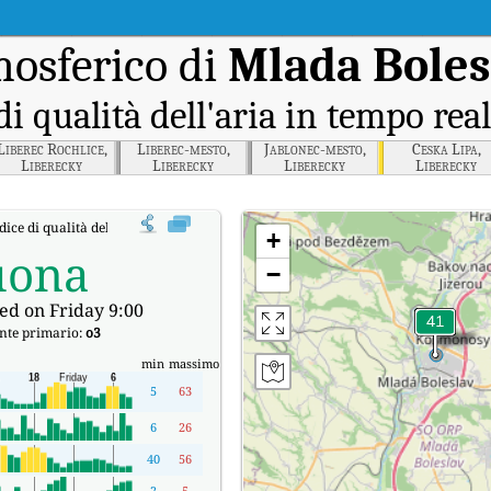
osferico di
Mlada Boles
di qualità dell'aria in tempo rea
Liberec Rochlice,
Liberec-mesto,
Jablonec-mesto,
Ceska Lipa,
Liberecky
Liberecky
Liberecky
Liberecky
dice di qualità dell'aria in tempo reale (AQI) di Mlada Boleslav, Stredocesky.
+
uona
−
ed on Friday 9:00
nte primario:
o3
min
massimo
5
63
6
26
40
56
2
5