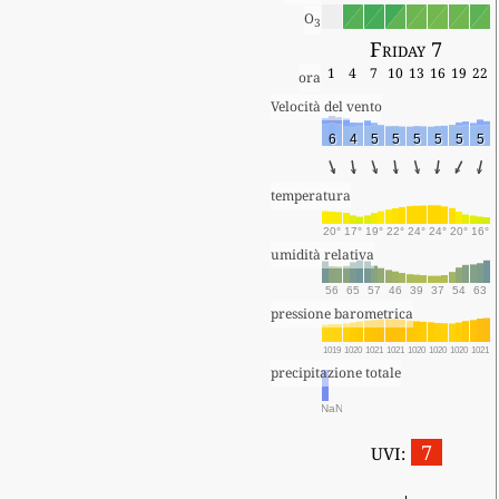
O
3
Friday 7
1
4
7
10
13
16
19
22
ora
Velocità del vento
6
4
5
5
5
5
5
5
temperatura
20°
17°
19°
22°
24°
24°
20°
16°
umidità relativa
56
65
57
46
39
37
54
63
pressione barometrica
1019
1020
1021
1021
1020
1020
1020
1021
precipitazione totale
NaN
7
UVI: