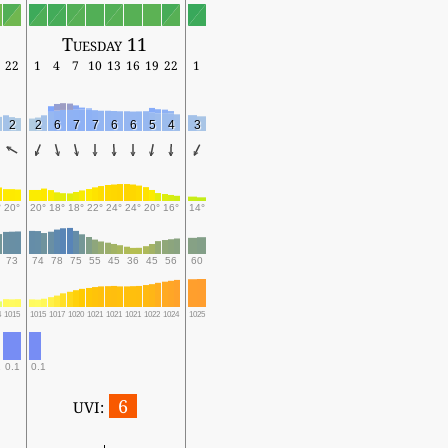
Tuesday 11
22
1
4
7
10
13
16
19
22
1
2
2
6
7
7
6
6
5
4
3
°
20°
20°
18°
18°
22°
24°
24°
20°
16°
14°
73
74
78
75
55
45
36
45
56
60
4
1015
1015
1017
1020
1021
1021
1021
1022
1024
1025
0.1
0.1
6
UVI: