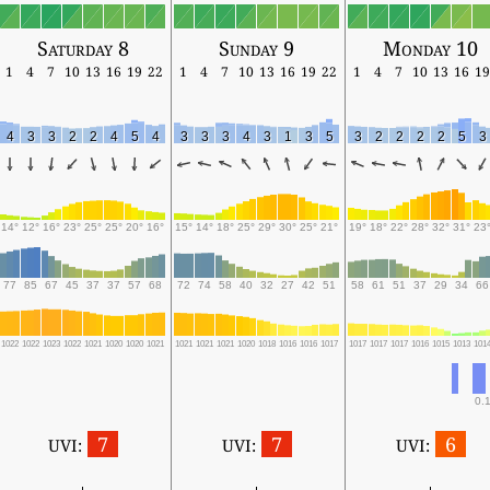
Saturday 8
Sunday 9
Monday 10
1
4
7
10
13
16
19
22
1
4
7
10
13
16
19
22
1
4
7
10
13
16
19
4
3
3
2
2
4
5
4
3
3
3
4
3
1
3
5
3
2
2
2
2
5
3
14°
12°
16°
23°
25°
25°
20°
16°
15°
14°
18°
25°
29°
30°
25°
21°
19°
18°
22°
28°
32°
31°
23
77
85
67
45
37
37
57
68
72
74
58
40
32
27
42
51
58
61
51
37
29
34
66
1022
1022
1023
1022
1021
1020
1020
1021
1021
1021
1021
1020
1018
1016
1016
1017
1017
1017
1017
1016
1015
1013
101
0.1
7
7
6
UVI:
UVI:
UVI: