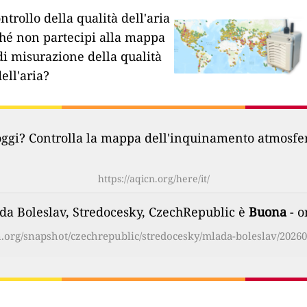
ntrollo della qualità dell'aria
hé non partecipi alla mappa
di misurazione della qualità
dell'aria?
oggi? Controlla la mappa dell'inquinamento atmosferi
https://aqicn.org/here/it/
lada Boleslav, Stredocesky, CzechRepublic è
Buona
- o
cn.org/snapshot/czechrepublic/stredocesky/mlada-boleslav/202608