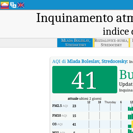
Inquinamento atm
indice 
Mlada Boleslav,
Rozdalovice-ruska,
Stredocesky
Stredocesky
AQI di
Mlada Boleslav, Stredocesky
:
In
41
B
Updat
Inquina
attuale
ultimi 2 giorni
PM2.5
23
AQI
PM10
15
AQI
O3
41
AQI
NO2
5
AQI