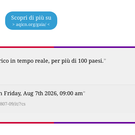
Scopri di più su
> aqicn.org/gaia/ <
co in tempo reale, per più di 100 paesi.
”
n Friday, Aug 7th 2026, 09:00 am
”
07-09/it/?cs