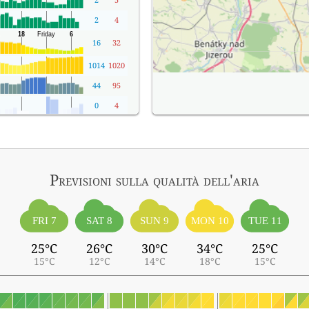
2
4
16
32
1014
1020
44
95
0
4
Previsioni sulla qualità dell'aria
FRI 7
SAT 8
SUN 9
MON 10
TUE 11
25°C
26°C
30°C
34°C
25°C
15°C
12°C
14°C
18°C
15°C