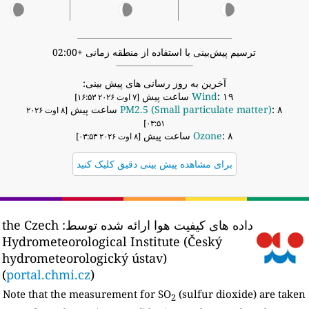
ترسیم پیش‌بینی با استفاده از منطقه زمانی +02:00
آخرین به روز رسانی های پیش بینی:
: ۱۹ ساعت پیش
Wind
[۷ اوت ۲۰۲۶ ۱۶:۵۳]
: ۸ ساعت پیش
PM2.5 (Small particulate matter)
[۸ اوت ۲۰۲۶
۰۳:۵۱]
: ۸ ساعت پیش
Ozone
[۸ اوت ۲۰۲۶ ۰۳:۵۳]
برای مشاهده پیش بینی دقیق کلیک کنید
داده های کیفیت هوا ارائه شده توسط:
the Czech
Hydrometeorological Institute (Český
hydrometeorologický ústav)
(
portal.chmi.cz
)
Note that the measurement for SO
(sulfur dioxide) are take
2