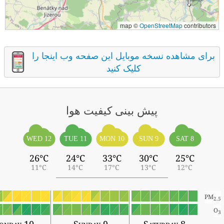
map ©
OpenStreetMap
contributors
برای مشاهده نسخه موبایل این صفحه وب اینجا را
کلیک کنید
پیش بینی کیفیت هوا
WED 12
TUE 11
MON 10
SUN 9
SAT 8
26°C
24°C
33°C
30°C
25°C
11°C
14°C
17°C
13°C
12°C
PM
2.5
O
3
onday 10
Sunday 9
Saturday 8