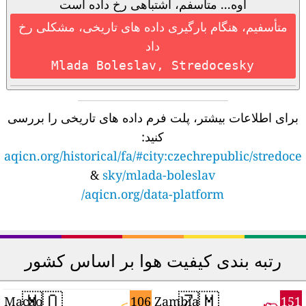
اوه... متاسفم، اشتباهی رخ داده است
متأسفیم، هنگام بارگیری داده های تاریخی، مشکلی رخ
داد
Mlada Boleslav, Stredocesky
برای اطلاعات بیشتر، پلت فرم داده های تاریخی را بررسی
کنید:
aqicn.org/historical/fa/#city:czechrepublic/stredoce
&
sky/mlada-boleslav
aqicn.org/data-platform/
رتبه بندی کیفیت هوا بر اساس کشور
🇲🇴
🇿🇲
6
106
151
Macao
Zambia