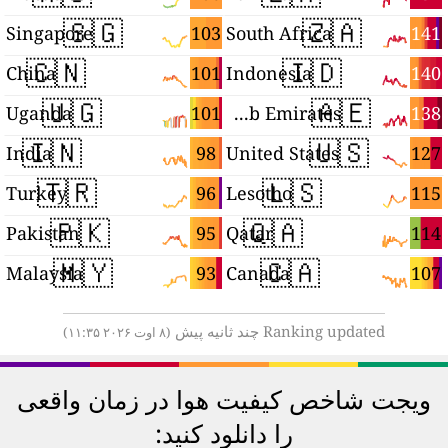
🇸🇬
🇿🇦
4
103
141
Singapore
South Africa
🇨🇳
🇮🇩
4
101
140
China
Indonesia
🇺🇬
🇦🇪
3
101
138
Uganda
United Arab Emirates
🇮🇳
🇺🇸
3
98
127
India
United States
🇹🇷
🇱🇸
2
96
115
Turkey
Lesotho
🇵🇰
🇶🇦
7
95
114
Pakistan
Qatar
🇲🇾
🇨🇦
7
93
107
Malaysia
Canada
Ranking updated چند ثانیه پیش
(۸ اوت ۲۰۲۶ ۱۱:۳۵)
ویجت شاخص کیفیت هوا در زمان واقعی
را دانلود کنید: