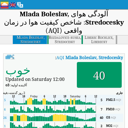
آلودگی هوای
Mlada Boleslav,
Stredocesky
: شاخص کیفیت هوا در زمان
واقعی (AQI)
Mlada Boleslav,
Rozdalovice-ruska,
Liberec Rochlice,
Stredocesky
Stredocesky
Liberecky
:
AQI
Mlada Boleslav, Stredocesky
شاخص کیفیت هوای بی‌درنگ Mlada Boleslav, Stredocesky (AQI).
خوب
40
Updated on Saturday 12:00
آلاینده اولیه:
o3
جاری
2 روز گذشته
دقیقه
حد
PM2.5
5
5
AQI
PM10
6
7
AQI
O3
26
40
AQI
NO2
1
2
AQI