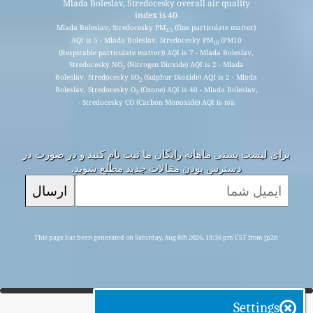
Mlada Boleslav, Stredocesky overall air quality
index is 40
Mlada Boleslav, Stredocesky PM
(fine particulate matter)
2.5
AQI is 5 - Mlada Boleslav, Stredocesky PM
(PM10
10
(Respirable particulate matter)) AQI is 7 - Mlada Boleslav,
Stredocesky NO
(Nitrogen Dioxide) AQI is 2 - Mlada
2
Boleslav, Stredocesky SO
(Sulphur Dioxide) AQI is 2 - Mlada
2
Boleslav, Stredocesky O
(Ozone) AQI is 40 - Mlada Boleslav,
3
Stredocesky CO (Carbon Monoxide) AQI is n/a -
برای لیست پستی ماهانه رایگان ما ثبت نام کنید و در صورت در
دسترس بودن مقالات جدید مطلع شوید.
ارسال
This page has been generated on Saturday, Aug 8th 2026, 19:36 pm CST from jp2n
Settings