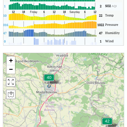
SO2
1
2
AQI
Temp
10
22
Pressure
3
1016
1022
Humidity
47
47
Wind
0
1
+
−