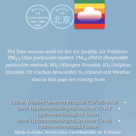
The Data sources used for the Air Quality, Air Pollution,
PM
(
fine particulate matter
), PM
(
PM10 (Respirable
2.5
10
particulate matter)
), NO
(
Nitrogen Dioxide
), SO
(
Sulphur
2
2
Dioxide
), CO (
Carbon Monoxide
), O
(
Ozone
) and Weather
3
data in this page are coming from:
Citizen Weather Observer Program (CWOP/APRS)
Czech Hydrometeorological Institute (Český
hydrometeorologický ústav)
Czech Hydrometeorological Institute (Český
hydrometeorologický ústav)
Mlada Boleslav, Stredocesky, CzechRepublic Air Pollution