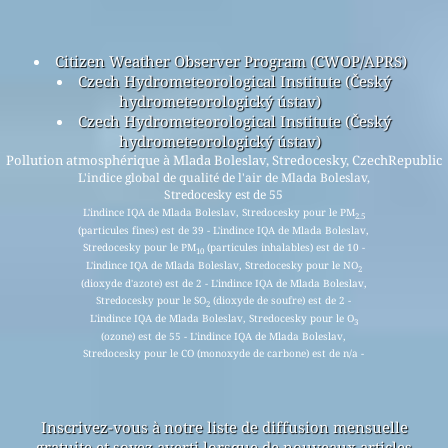
Citizen Weather Observer Program (CWOP/APRS)
Czech Hydrometeorological Institute (Český
hydrometeorologický ústav)
Czech Hydrometeorological Institute (Český
hydrometeorologický ústav)
Pollution atmosphérique à Mlada Boleslav, Stredocesky, CzechRepublic
L'indice global de qualité de l'air de Mlada Boleslav,
Stredocesky est de 55
L'indince IQA de Mlada Boleslav, Stredocesky pour le PM
2.5
(particules fines) est de 39 - L'indince IQA de Mlada Boleslav,
Stredocesky pour le PM
(particules inhalables) est de 10 -
10
L'indince IQA de Mlada Boleslav, Stredocesky pour le NO
2
(dioxyde d'azote) est de 2 - L'indince IQA de Mlada Boleslav,
Stredocesky pour le SO
(dioxyde de soufre) est de 2 -
2
L'indince IQA de Mlada Boleslav, Stredocesky pour le O
3
(ozone) est de 55 - L'indince IQA de Mlada Boleslav,
Stredocesky pour le CO (monoxyde de carbone) est de n/a -
Inscrivez-vous à notre liste de diffusion mensuelle
gratuite et soyez averti lorsque de nouveaux articles