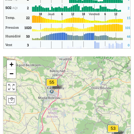
SO2
2
2
AQI
Temp.
22
15
Pression
1020
1015
Humidité
50
44
Vent
3
0
+
−