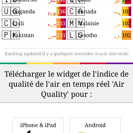
🇺🇬
🇨🇦
136
103
Ouganda
Canada
🇨🇱
🇲🇾
133
102
Chili
Malaisie
🇵🇰
🇱🇸
131
102
Pakistan
Lesotho
Ranking updated il y a quelques secondes
(8 août 2026 04:06)
Télécharger le widget de l'indice de
qualité de l'air en temps réel 'Air
Quality' pour :
iPhone & iPad
Android