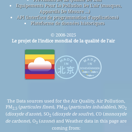
Equipements Pour La Pollution De L'air (masques,
Appareils De Mesure ...)
API (interface de programmation d'applications)
Plateforme de données historiques
© 2008-2025
Le projet de l'indice mondial de la qualité de l'air
The Data sources used for the Air Quality, Air Pollution,
PM
(
particules fines
), PM
(
particules inhalables
), NO
2.5
10
2
(
dioxyde d'azote
), SO
(
dioxyde de soufre
), CO (
monoxyde
2
de carbone
), O
(
ozone
) and Weather data in this page are
3
coming from: