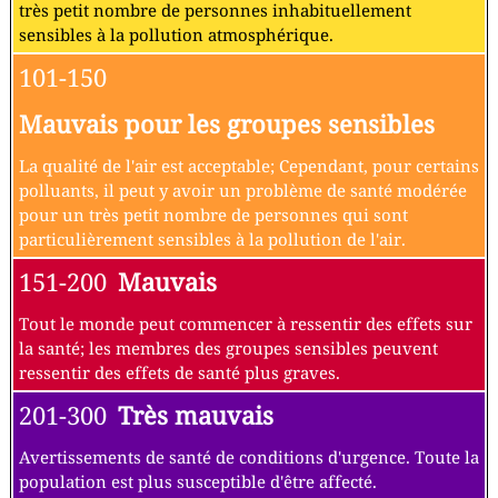
très petit nombre de personnes inhabituellement
sensibles à la pollution atmosphérique.
101-150
Mauvais pour les groupes sensibles
La qualité de l'air est acceptable; Cependant, pour certains
polluants, il peut y avoir un problème de santé modérée
pour un très petit nombre de personnes qui sont
particulièrement sensibles à la pollution de l'air.
151-200
Mauvais
Tout le monde peut commencer à ressentir des effets sur
la santé; les membres des groupes sensibles peuvent
ressentir des effets de santé plus graves.
201-300
Très mauvais
Avertissements de santé de conditions d'urgence. Toute la
population est plus susceptible d'être affecté.