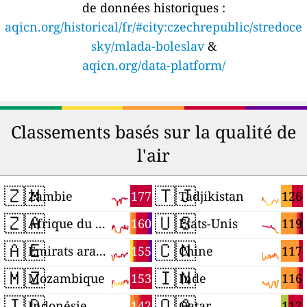
de données historiques :
aqicn.org/historical/fr/#city:czechrepublic/stredoce
sky/mlada-boleslav
&
aqicn.org/data-platform/
Classements basés sur la qualité de
l'air
🇿🇲
🇹🇯
177
126
Zambie
Tadjikistan
🇿🇦
🇺🇸
160
119
Afrique du Sud
États-Unis
🇦🇪
🇨🇳
155
117
Émirats arabes unis
Chine
🇲🇿
🇮🇳
153
116
Mozambique
Inde
🇮🇩
🇶🇦
142
112
Indonésie
Qatar