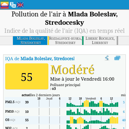
Pollution de l'air à
Mlada Boleslav,
Stredocesky
Indice de la qualité de l'air (IQA) en temps réel
Mlada Boleslav,
Rozdalovice-ruska,
Liberec Rochlice,
Stredocesky
Stredocesky
Liberecky
IQA de
Mlada Boleslav, Stredocesky
:
Indice de la qualité de l'air 
Modéré
55
Mise à jour le Vendredi 16:00
Polluant principal
:
o3
actuel
les 2 derniers jours
min
PM2.5
39
5
AQI
PM10
10
6
AQI
O3
55
40
AQI
NO2
2
1
AQI