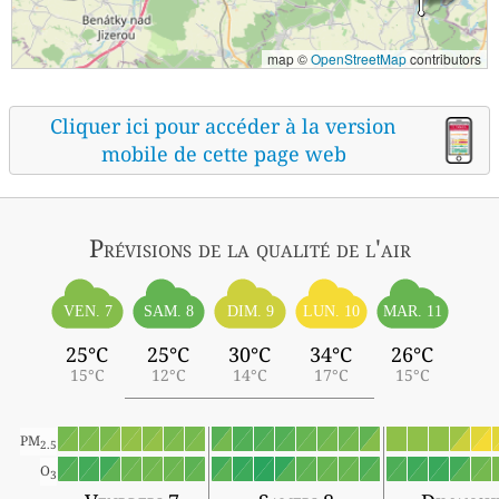
map ©
OpenStreetMap
contributors
Cliquer ici pour accéder à la version
mobile de cette page web
Prévisions
de la qualité de l'air
VEN. 7
SAM. 8
DIM. 9
LUN. 10
MAR. 11
25°C
25°C
30°C
34°C
26°C
15°C
12°C
14°C
17°C
15°C
PM
2.5
O
3