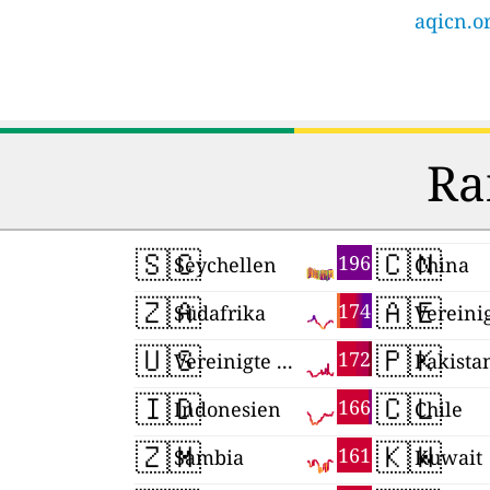
aqicn.or
Ra
🇸🇨
🇨🇳
196
Seychellen
China
🇿🇦
🇦🇪
174
Südafrika
🇺🇸
🇵🇰
172
Vereinigte Staaten
Pakista
🇮🇩
🇨🇱
166
Indonesien
Chile
🇿🇲
🇰🇼
161
Sambia
Kuwait