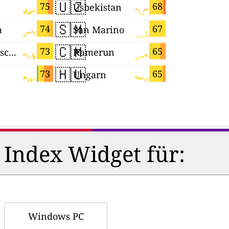
🇺🇿
🇲🇰
75
68
Usbekistan
Mazedon
🇸🇲
🇦🇺
74
67
a
San Marino
Australie
🇨🇲
🇪🇸
73
65
Aserbaidschan
Kamerun
Spanien
🇭🇺
🇸🇱
73
65
Ungarn
Sierra Le
 Index Widget für:
Windows PC