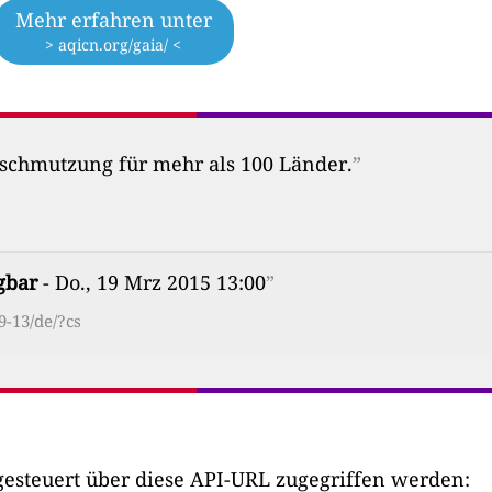
Mehr erfahren unter
> aqicn.org/gaia/ <
erschmutzung für mehr als 100 Länder.
”
gbar
- Do., 19 Mrz 2015 13:00
”
9-13/de/?cs
esteuert über diese API-URL zugegriffen werden: