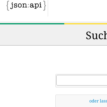
Such
oder las