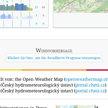
23
89
1
9
0
0
Windvorhersage
Klicken Sie hier, um die detaillierte Prognose anzuzeigen
lt von:
the Open Weather Map (
openweathermap.or
 (Český hydrometeorologický ústav) (
portal.chmi.cz
)
 (Český hydrometeorologický ústav) (
portal.chmi.cz
)