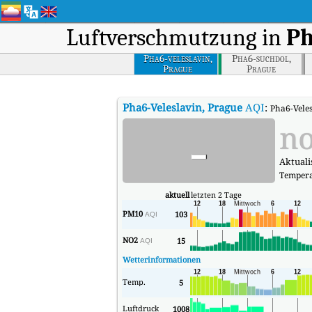
Luftverschmutzung in
Ph
Pha6-veleslavin,
Pha6-suchdol,
Prague
Prague
Pha6-Veleslavin, Prague
AQI
:
Pha6-Veles
-
no
Aktuali
Tempera
aktuell
letzten 2 Tage
PM10
103
AQI
NO2
15
AQI
Wetterinformationen
Temp.
5
Luftdruck
1008