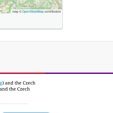
map ©
OpenStreetMap
contributors
g
) and the Czech
 and the Czech