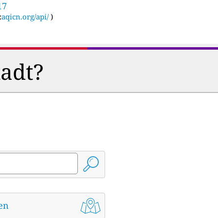
17
:
aqicn.org/api/
)
tadt?
den