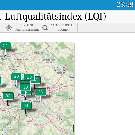
23:58
t-Luftqualitätsindex (LQI)
FINDE DIE
NACH IHRER STADT
NäCHSTGELEGENE
SUCHEN
STADT