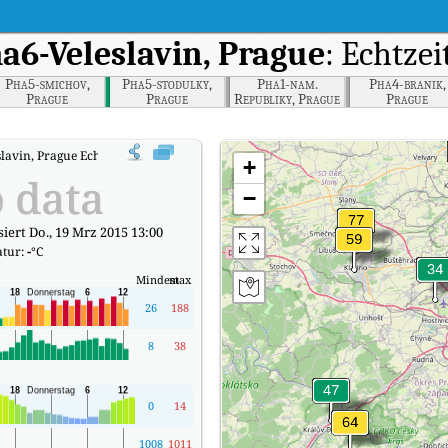
a6-Veleslavin, Prague
: Echtzei
Pha5-smichov,
Pha5-stodulky,
Pha1-nam.
Pha4-branik,
Prague
Prague
Republiky, Prague
Prague
lavin, Prague Echtzeit-Luftqualitätsindex (AQI).
+
 data
−
siert Do., 19 Mrz 2015 13:00
tur:
-
°C
Mindest
max
26
188
8
38
0
14
1008
1011