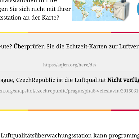
itätsstationen in Ihrer
en Sie sich nicht mit Ihrer
tsstation an der Karte?
heute? Überprüfen Sie die Echtzeit-Karten zur Luftv
https://aqicn.org/here/de/
rague, CzechRepublic ist die Luftqualität
Nicht verfü
icn.org/snapshot/czechrepublic/prague/pha6-veleslavin/2015031
r Luftqualitätsüberwachungsstation kann programmg