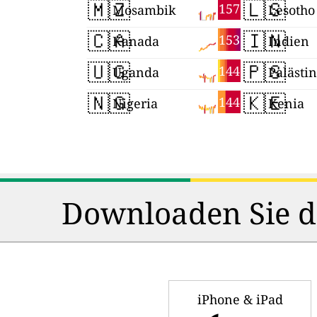
🇲🇿
🇱🇸
157
Mosambik
Lesotho
🇨🇦
🇮🇳
153
Kanada
Indien
🇺🇬
🇵🇸
144
Uganda
🇳🇬
🇰🇪
144
Nigeria
Kenia
Downloaden Sie da
iPhone & iPad