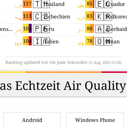
🇹🇭
🇪🇨
117
85
Thailand
Ecuador
🇨🇿
🇰🇷
113
83
Tschechien
Südkore
🇵🇪
🇦🇿
104
80
Palästinensische Autonomiegebiete
Peru
🇮🇹
🇴🇲
104
78
Italien
Oman
Ranking updated vor ein paar Sekunden
(5. Aug. 2026 23:58)
s Echtzeit Air Quality
Android
Windows Phone