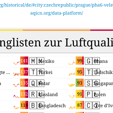
g/historical/de/#city:czechrepublic/prague/pha6-vele
aqicn.org/data-platform/
nglisten zur Luftquali
🇲🇽
🇬🇭
141
99
Mexiko
Ghana
🇹🇷
🇹🇯
137
95
Vereinigte Arabische Emirate
Türkei
🇶🇦
🇸🇬
135
93
n
Katar
Singapu
🇷🇺
🇵🇱
132
91
Russland
Polen
🇧🇩
🇨🇮
118
87
Bangladesch
Côte d’Iv