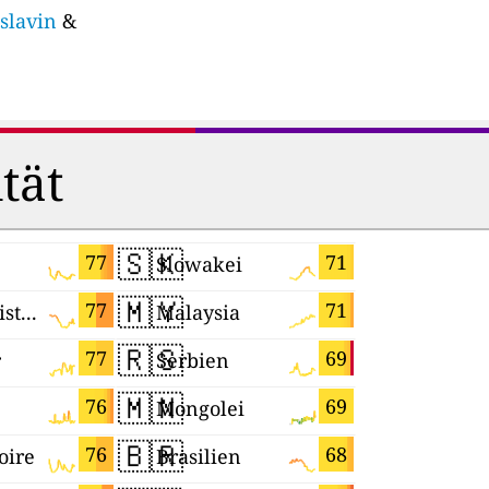
slavin
&
tät
🇸🇰
🇨🇾
77
71
Slowakei
Zypern
🇲🇾
🇧🇹
77
71
Tadschikistan
Malaysia
Bhutan
🇷🇸
🇮🇱
77
69
r
Serbien
Israel
🇲🇳
🇯🇵
76
69
Mongolei
Japan
🇧🇷
🇾🇹
76
68
oire
Brasilien
Mayotte