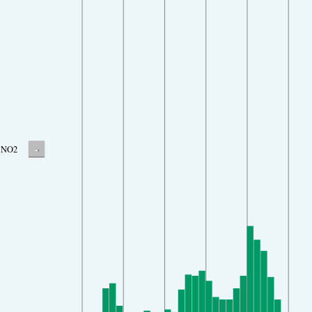
-
NO2