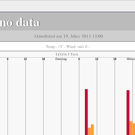
no data
Aktualisiert am 19. März 2015 13:00
-
-
Temp.:
°C
- Wind:
m/s 0 -
Letzte 5 Tage