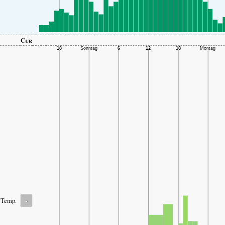
Cur
-
Temp.