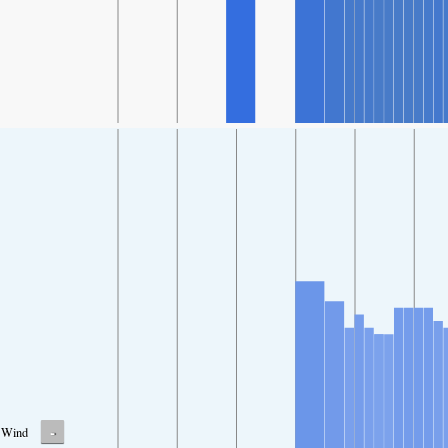
-
Wind