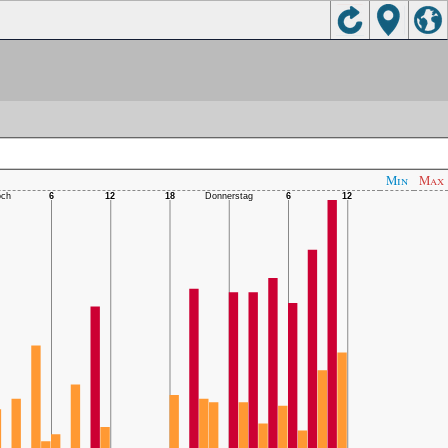
Min
Max