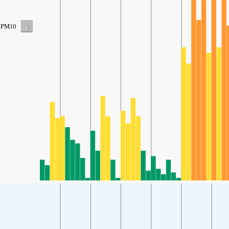
-
PM10