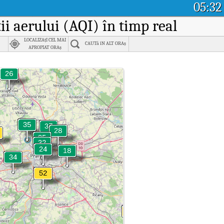
05:32
ții aerului (AQI) în timp real
LOCALIZAțI CEL MAI
CAUTă îN ALT ORAș
APROPIAT ORAș