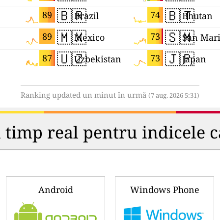
🇧🇷
🇧🇹
89
74
Brazil
Bhutan
🇲🇽
🇸🇲
89
73
Mexico
San Mar
🇺🇿
🇯🇵
87
73
Uzbekistan
Japan
Ranking updated un minut în urmă
(7 aug. 2026 5:31)
 timp real pentru indicele ca
Android
Windows Phone