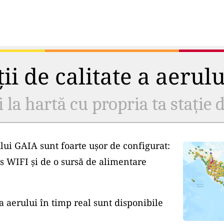
ii de calitate a aerul
i la hartă cu propria ta stație d
lui GAIA sunt foarte ușor de configurat:
s WIFI și de o sursă de alimentare
a aerului în timp real sunt disponibile