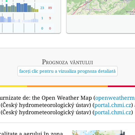
23
89
1
9
0
0
Prognoza vântului
faceți clic pentru a vizualiza prognoza detaliată
urnizate de:
the Open Weather Map (
openweatherm
 (Český hydrometeorologický ústav) (
portal.chmi.cz
)
 (Český hydrometeorologický ústav) (
portal.chmi.cz
)
calitate a aerului în zona