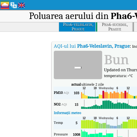
Poluarea aerului din
Pha6-
Pha6-veleslavin,
Pha6-suchdol,
Prague
Prague
AQI-ul lui
Pha6-Veleslavin, Prague
:
Ind
-
Bun
Updated on Thurs
temperatura:
-
°C
actual
ultimele 2 zile
PM10
103
AQI
NO2
15
AQI
Informații meteo
Temp
5
Pressure
1008