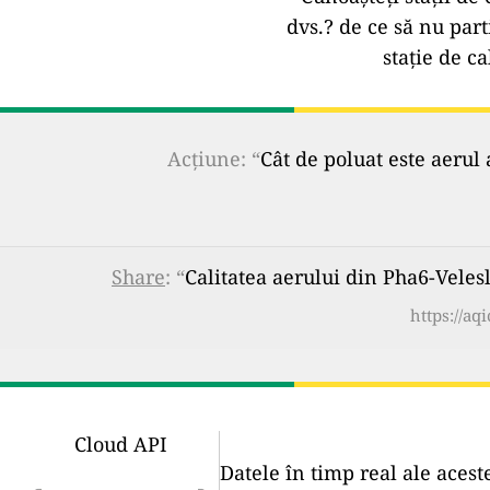
dvs.?
de ce să nu part
stație de ca
Acțiune: “
Cât de poluat este aerul 
Share
: “
Calitatea aerului din Pha6-Vele
https://aq
Cloud API
Datele în timp real ale acest