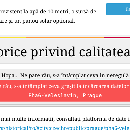
Fa
rezistent la apă de 10 metri, o sursă de
e și un panou solar opțional.
orice privind calitate
Hopa... Ne pare rău, s-a întâmplat ceva în neregulă
 rău, s-a întâmplat ceva greșit la încărcarea datelor 
Pha6-Veleslavin, Prague
mai multe informații, consultați platforma de date i
rg/historical/ro/#city:czechrepublic/prague/pha6-vele