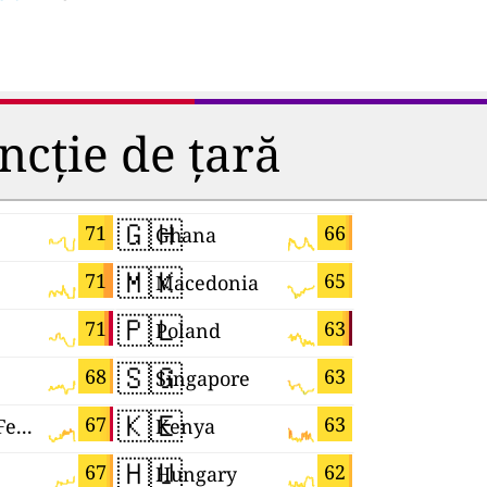
ncție de țară
🇬🇭
🇺🇦
71
66
Ghana
Ukraine
🇲🇰
🇧🇬
71
65
Macedonia
Bulgaria
🇵🇱
🇭🇷
71
63
Poland
Croatia
🇸🇬
🇷🇴
68
63
Singapore
Romania
🇰🇪
🇸🇻
67
63
Russian Federation
Kenya
El Salvad
🇭🇺
🇩🇪
67
62
Hungary
Germany