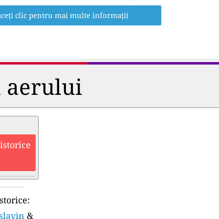
ceți clic pentru mai multe informații
a aerului
istorice
storice:
slavin
&