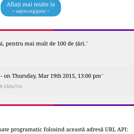
Aflați mai multe la
> aqicn.org/gaia/ <
ui, pentru mai mult de 100 de țări.
”
- on Thursday, Mar 19th 2015, 13:00 pm
”
9-13/ro/?cs
ccesate programatic folosind această adresă URL API: