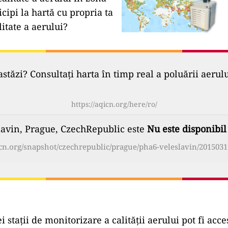
icipi la hartă cu propria ta
litate a aerului?
astăzi? Consultați harta în timp real a poluării aerul
https://aqicn.org/here/ro/
slavin, Prague, CzechRepublic este
Nu este disponibil
icn.org/snapshot/czechrepublic/prague/pha6-veleslavin/2015031
ei stații de monitorizare a calității aerului pot fi a