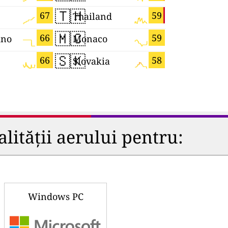
🇹🇭
🇬🇷
67
59
Thailand
Greece
🇲🇨
🇨🇿
66
59
ino
Monaco
Czechia
🇸🇰
🇰🇿
66
58
Slovakia
Kazakhst
lității aerului pentru:
Windows PC