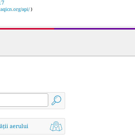
17
:
aqicn.org/api/
)
ății aerului