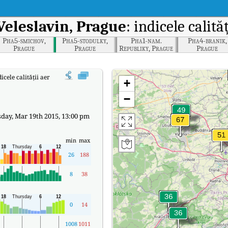
Veleslavin, Prague
: indicele calită
Pha5-smichov,
Pha5-stodulky,
Pha1-nam.
Pha4-branik,
Prague
Prague
Republiky, Prague
Prague
icele calității aerului (AQI) în timp real al lui Pha6-Veleslavin, Prague.
+
−
day, Mar 19th 2015, 13:00 pm
min
max
26
188
8
38
0
14
1008
1011