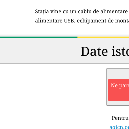
Stația vine cu un cablu de alimentare 
alimentare USB, echipament de montar
Date ist
Ne pare
Pentru 
aqicn.o