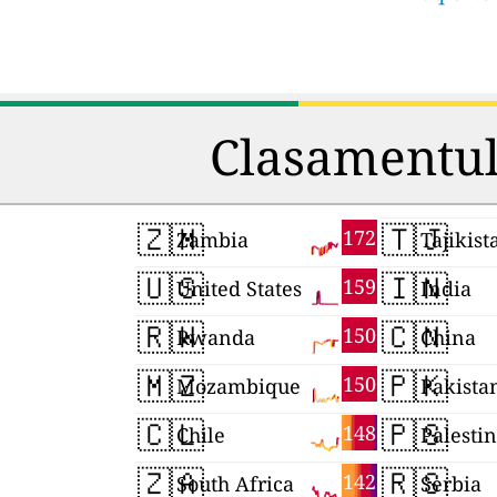
Clasamentul 
🇿🇲
🇹🇯
172
Zambia
Tajikist
🇺🇸
🇮🇳
159
United States
India
🇷🇼
🇨🇳
150
Rwanda
China
🇲🇿
🇵🇰
150
Mozambique
Pakista
🇨🇱
🇵🇸
148
Chile
Palesti
🇿🇦
🇷🇸
142
South Africa
Serbia