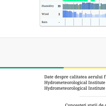
Humidity
35
Wind
2
Rain
-
Date despre calitatea aerului f
Hydrometeorological Institute
Hydrometeorological Institute
Cunoașteți stații de 