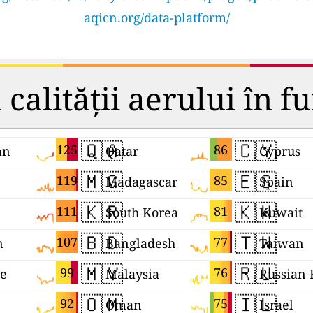
aqicn.org/data-platform/
calității aerului în fu
🇶🇦
🇨🇾
125
86
an
Qatar
Cyprus
🇲🇬
🇪🇸
119
85
Madagascar
Spain
🇰🇷
🇰🇼
111
81
South Korea
Kuwait
🇧🇩
🇹🇼
107
77
n
Bangladesh
Taiwan
🇲🇾
🇷🇺
99
76
ne
Malaysia
🇴🇲
🇮🇱
92
75
Oman
Israel