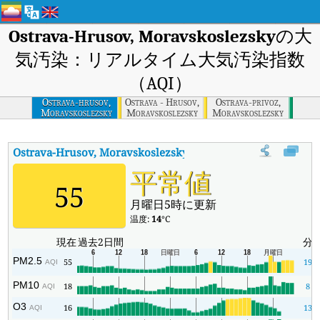
Ostrava-Hrusov, Moravskoslezsky
の大
気汚染：リアルタイム大気汚染指数
（AQI）
Ostrava-hrusov,
Ostrava - Hrusov,
Ostrava-privoz,
Moravskoslezsky
Moravskoslezsky
Moravskoslezsky
Ostrava-Hrusov, Moravskoslezsky
の大気汚染指数
:
Ostrava-
平常値
55
月曜日5時に更新
温度:
14
°C
現在
過去2日間
分
PM2.5
55
19
AQI
PM10
18
8
AQI
O3
16
13
AQI