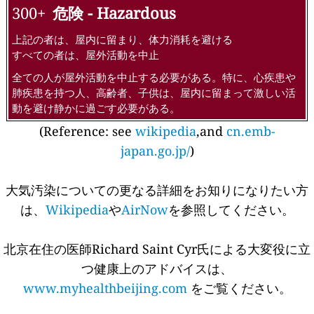
300+
危険 - Hazardous
上記の者は、屋内に留まり、体力消耗を避ける
すべての者は、屋外活動を中止
全ての人が屋外活動を中止する必要がある。特に、心疾患や
肺疾患を持つ人、高齢者、子供は、屋内に留まって激しい活
動を避け静かに過ごす必要がある。
(Reference: see
wikipedia
,and
cn.emb-
japan.go.jp/
)
大気汚染についての更なる詳細をお知りになりたい方
は、
Wikipedia
や
AirNow
を参照してください。
北京在住の医師Richard Saint Cyr氏による大変役に立
つ健康上のアドバイスは、
www.myhealthbeijing.com
をご覧ください。