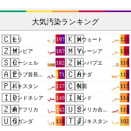
大気汚染ランキング
🇨🇱
🇰🇼
197
125
チリ
クウェート
🇿🇲
🇲🇾
187
124
ザンビア
マレーシア
🇸🇨
🇿🇼
182
118
セーシェル
ジンバブエ
🇦🇪
🇨🇦
171
118
アラブ首長国連邦
カナダ
🇵🇰
🇨🇳
157
115
パキスタン
中国
🇮🇩
🇮🇳
149
114
インドネシア
インド
🇿🇦
🇺🇸
142
113
南アフリカ
アメリカ合衆国
🇺🇬
🇹🇯
126
102
ウガンダ
タジキスタン