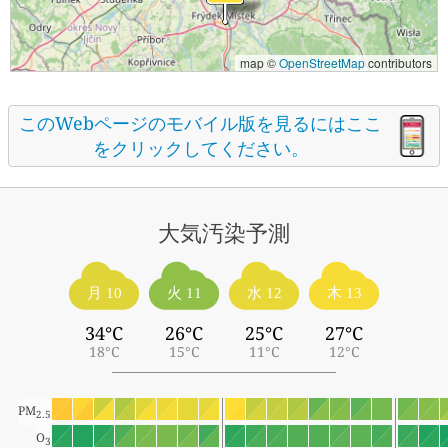
map ©
OpenStreetMap
contributors
このWebページのモバイル版を見るにはここ
をクリックしてください。
大気汚染予測
月 10
火 11
水 12
木 13
34°C
26°C
25°C
27°C
18°C
15°C
11°C
12°C
PM
2.5
O
3