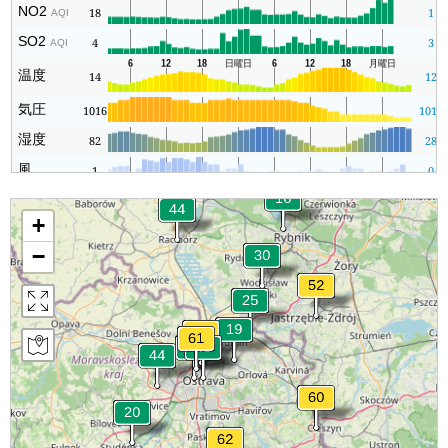
NO2
18
1
AQI
SO2
4
3
AQI
温度
14
12
気圧
1016
1016
湿度
82
28
風
1
0
+
−