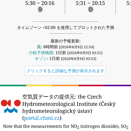
5:30 ~ 20:16
5:31 ~ 20:15
5
タイムゾーン +02:00 を使用してプロットされた予測
最新の予報更新:
風
: 6時間前
[2026年8月9日 22:54]
小粒子状物質
: 1日前
[2026年8月9日 03:51]
オゾン
: 1日前
[2026年8月9日 03:53]
クリックすると詳細な予測が表示されます
空気質データの提供元:
the Czech
Hydrometeorological Institute (Český
hydrometeorologický ústav)
(
portal.chmi.cz
)
Note that the measurements for NO
(nitrogen dioxide), SO
2
2