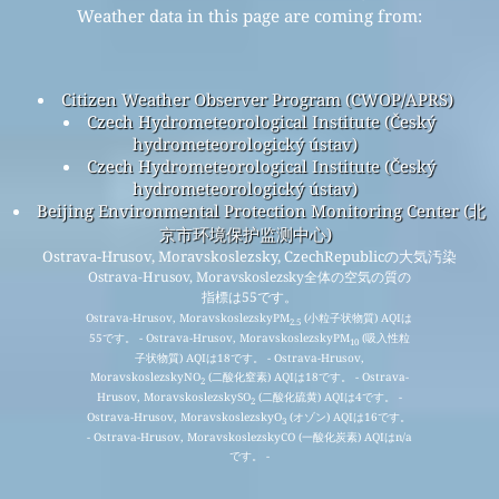
Weather data in this page are coming from:
Citizen Weather Observer Program (CWOP/APRS)
Czech Hydrometeorological Institute (Český
hydrometeorologický ústav)
Czech Hydrometeorological Institute (Český
hydrometeorologický ústav)
Beijing Environmental Protection Monitoring Center (北
京市环境保护监测中心)
Ostrava-Hrusov, Moravskoslezsky, CzechRepublicの大気汚染
Ostrava-Hrusov, Moravskoslezsky全体の空気の質の
指標は55です。
Ostrava-Hrusov, MoravskoslezskyPM
(小粒子状物質) AQIは
2.5
55です。 - Ostrava-Hrusov, MoravskoslezskyPM
(吸入性粒
10
子状物質) AQIは18です。 - Ostrava-Hrusov,
MoravskoslezskyNO
(二酸化窒素) AQIは18です。 - Ostrava-
2
Hrusov, MoravskoslezskySO
(二酸化硫黄) AQIは4です。 -
2
Ostrava-Hrusov, MoravskoslezskyO
(オゾン) AQIは16です。
3
- Ostrava-Hrusov, MoravskoslezskyCO (一酸化炭素) AQIはn/a
です。 -