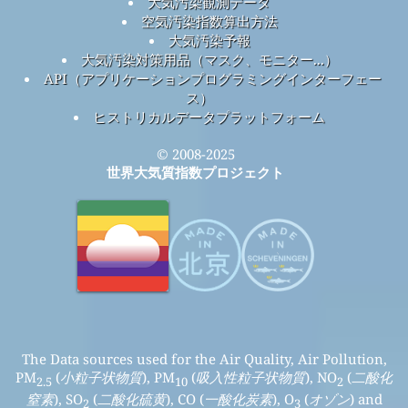
大気汚染観測データ
空気汚染指数算出方法
大気汚染予報
大気汚染対策用品（マスク、モニター...）
API（アプリケーションプログラミングインターフェー
ス）
ヒストリカルデータプラットフォーム
© 2008-2025
世界大気質指数プロジェクト
The Data sources used for the Air Quality, Air Pollution,
PM
(
小粒子状物質
), PM
(
吸入性粒子状物質
), NO
(
二酸化
2.5
10
2
窒素
), SO
(
二酸化硫黄
), CO (
一酸化炭素
), O
(
オゾン
) and
2
3