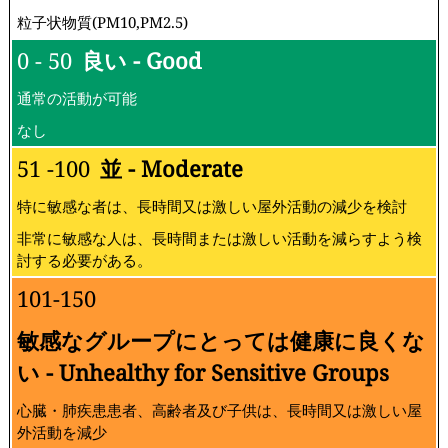
粒子状物質(PM10,PM2.5)
0 - 50
良い - Good
通常の活動が可能
なし
51 -100
並 - Moderate
特に敏感な者は、長時間又は激しい屋外活動の減少を検討
非常に敏感な人は、長時間または激しい活動を減らすよう検
討する必要がある。
101-150
敏感なグループにとっては健康に良くな
い - Unhealthy for Sensitive Groups
心臓・肺疾患患者、高齢者及び子供は、長時間又は激しい屋
外活動を減少