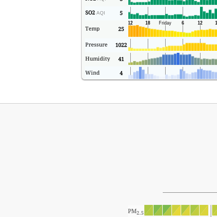
SO2
5
AQI
Temp
25
Pressure
1022
Humidity
41
Wind
4
PM
2.5