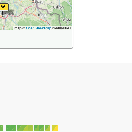
map ©
OpenStreetMap
contributors