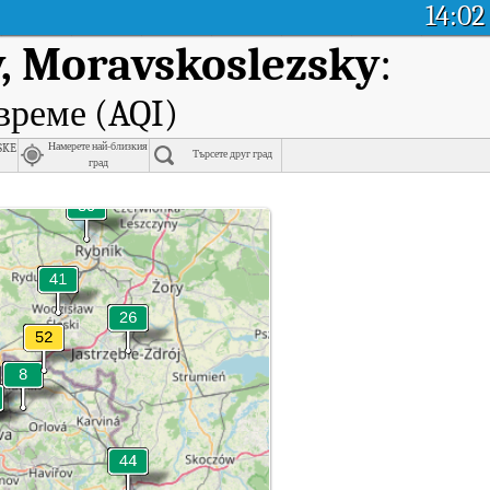
14:02
, Moravskoslezsky
:
време (AQI)
ske
Намерете най-близкия
Търсете друг град
град
ky
usov, Moravskoslezsky.