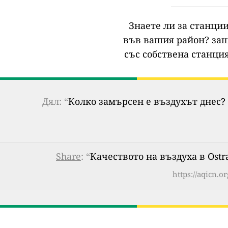
Знаете ли за станции
във вашия район?
защ
със собствена станция
Дял: “
Колко замърсен е въздухът днес? 
Share
: “
Качеството на въздуха в Ostra
https://aqicn.