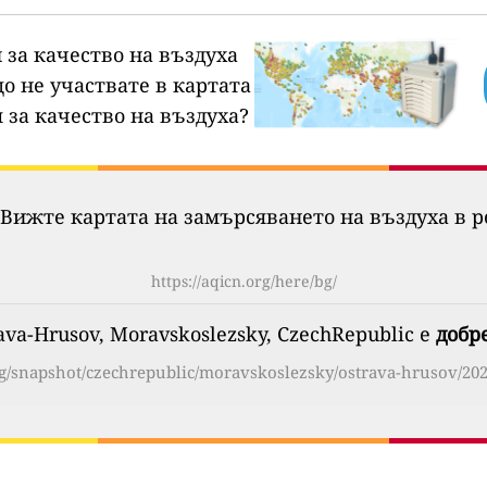
 за качество на въздуха
о не участвате в картата
 за качество на въздуха?
Вижте картата на замърсяването на въздуха в р
https://aqicn.org/here/bg/
va-Hrusov, Moravskoslezsky, CzechRepublic е
добр
org/snapshot/czechrepublic/moravskoslezsky/ostrava-hrusov/202