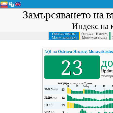
Замърсяването на в
Индекс на 
Ostrava-hrusov,
Ostrava - Hrusov,
Moravskoslezsky
Moravskoslezsky
AQI на
Ostrava-Hrusov, Moravskosle
23
д
Updat
темпер
текущ
последните 2 дни
PM2.5
23
AQI
PM10
12
AQI
O3
35
AQI
NO2
3
AQI