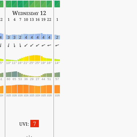
Wednesday 12
22
1
4
7
10
13
16
19
22
1
4
3
3
2
4
4
4
4
4
2
5°
13°
11°
16°
21°
25°
25°
19°
16°
14°
51
60
65
53
36
29
27
44
51
57
024
1025
1026
1026
1026
1025
1024
1025
1026
1026
7
UVI: