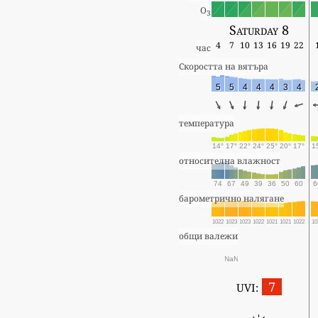
O
3
Saturday 8
4
7
10
13
16
19
22
час
Скоростта на вятъра
5
5
4
4
4
3
4
температура
14°
17°
22°
24°
25°
20°
17°
1
относителна влажност
74
67
49
39
36
50
60
6
барометрично налягане
1022
1023
1023
1022
1021
1021
1022
10
общи валежи
NaN
7
UVI: