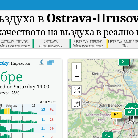
ъздуха в
Ostrava-Hrusov
качеството на въздуха в реално 
Ostrava-privoz,
Ostrava-
Ostrava-fifejdy,
Ostrava-marian
Moravskoslezsky
ceskobratrsk,
Moravskoslezsky
Ho,
Moravskoslezsky
Moravskoslezs
zsky
:
Индекс на качеството на въздуха в реално време (AQI) на Ostrava-Hr
+
обре
−
ed on Saturday 14:00
атура:
25
°C
мин
макс
23
62
11
28
21
59
2
8