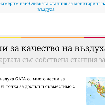
 намерим най-близката станция за мониторинг н
въздуха
ии за качество на възду
артата със собствена станция з
ъздуха GAIA са много лесни за
FI точка за достъп и съвместимо с