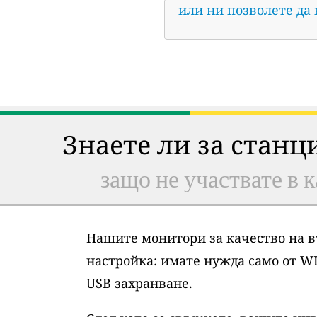
или ни позволете да
Знаете ли за станц
защо не участвате в к
Нашите монитори за качество на в
настройка: имате нужда само от WI
USB захранване.