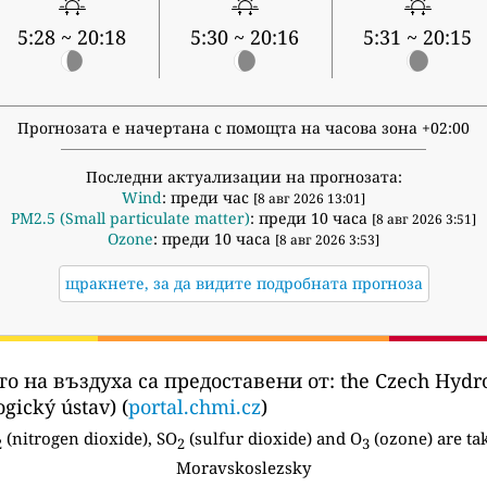
5:28 ~ 20:18
5:30 ~ 20:16
5:31 ~ 20:15
Прогнозата е начертана с помощта на часова зона +02:00
Последни актуализации на прогнозата:
Wind
: преди час
[8 авг 2026 13:01]
PM2.5 (Small particulate matter)
: преди 10 часа
[8 авг 2026 3:51]
Ozone
: преди 10 часа
[8 авг 2026 3:53]
щракнете, за да видите подробната прогноза
о на въздуха са предоставени от:
the Czech Hydro
gický ústav) (
portal.chmi.cz
)
(nitrogen dioxide), SO
(sulfur dioxide) and O
(ozone) are tak
2
2
3
Moravskoslezsky