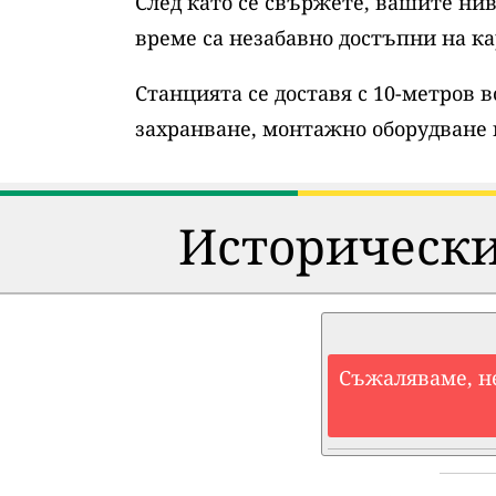
След като се свържете, вашите нив
време са незабавно достъпни на ка
Станцията се доставя с 10-метров 
захранване, монтажно оборудване 
Исторически
Съжаляваме, н