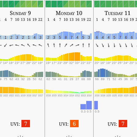
Sunday 9
Monday 10
Tuesday 11
1
4
7
10
13
16
19
22
1
4
7
10
13
16
19
22
1
4
7
10
13
16
19
2
1
2
3
2
1
4
3
2
3
5
8
7
4
5
3
6
4
4
5
7
6
6
5°
14°
18°
23°
27°
28°
22°
19°
19°
17°
23°
29°
32°
33°
22°
22°
20°
16°
19°
23°
25°
24°
20°
1
9
75
62
43
32
26
50
62
62
59
41
31
28
27
68
68
66
89
71
52
45
36
37
22
1022
1022
1021
1019
1018
1017
1017
1016
1015
1015
1014
1014
1012
1013
1014
1016
1018
1020
1020
1020
1020
1021
1
0.3
0.5
0.5
7
6
7
UVI:
UVI:
UVI: