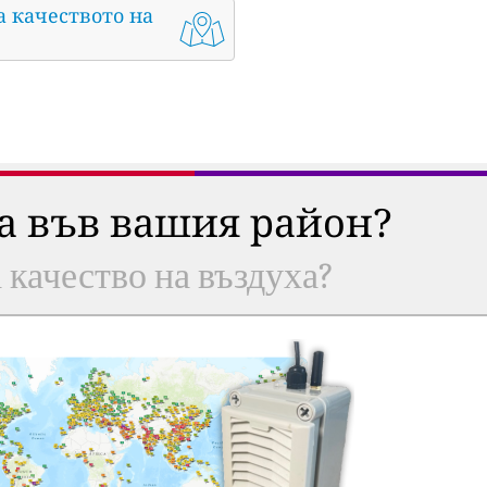
а качеството на
ха във вашия район?
а качество на въздуха?