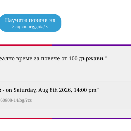
Научете повече на
> aqicn.org/gaia/ <
еално време за повече от 100 държави.
”
е
- on Saturday, Aug 8th 2026, 14:00 pm
”
60808-14/bg/?cs