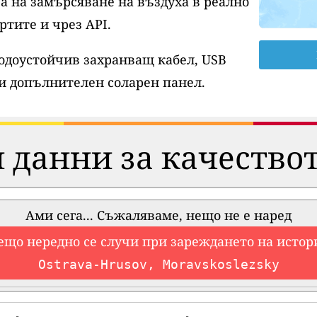
а на замърсяване на въздуха в реално
ртите и чрез API.
водоустойчив захранващ кабел, USB
и допълнителен соларен панел.
 данни за качествот
Ами сега... Съжаляваме, нещо не е наред
ещо нередно се случи при зареждането на истор
Ostrava-Hrusov, Moravskoslezsky