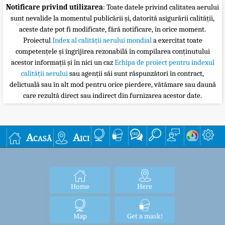
Notificare privind utilizarea
: Toate datele privind calitatea aerului
sunt nevalide la momentul publicării și, datorită asigurării calității,
aceste date pot fi modificate, fără notificare, în orice moment.
Proiectul
Index al calității aerului mondial
a exercitat toate
competențele și îngrijirea rezonabilă în compilarea conținutului
acestor informații și în nici un caz
Echipa de proiect pentru indexul
calității aerului
sau agenții săi sunt răspunzători în contract,
delictuală sau în alt mod pentru orice pierdere, vătămare sau daună
care rezultă direct sau indirect din furnizarea acestor date.
Acasă
Aici
Home
Here
Map
Get a mask!