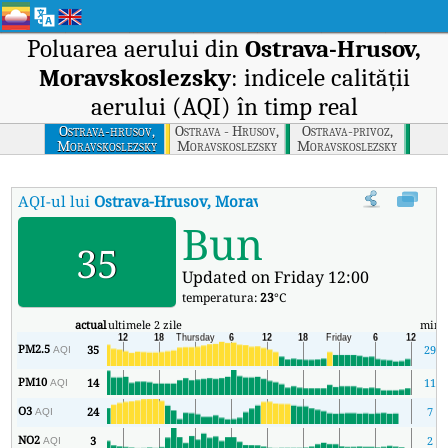
Poluarea aerului din
Ostrava-Hrusov,
Moravskoslezsky
: indicele calității
aerului (AQI) în timp real
Ostrava-hrusov,
Ostrava - Hrusov,
Ostrava-privoz,
Moravskoslezsky
Moravskoslezsky
Moravskoslezsky
AQI-ul lui
Ostrava-Hrusov, Moravskoslezsky
:
Indicele calității
Bun
35
Updated on Friday 12:00
temperatura:
23
°C
actual
ultimele 2 zile
min
PM2.5
35
29
AQI
PM10
14
11
AQI
O3
24
7
AQI
NO2
3
2
AQI