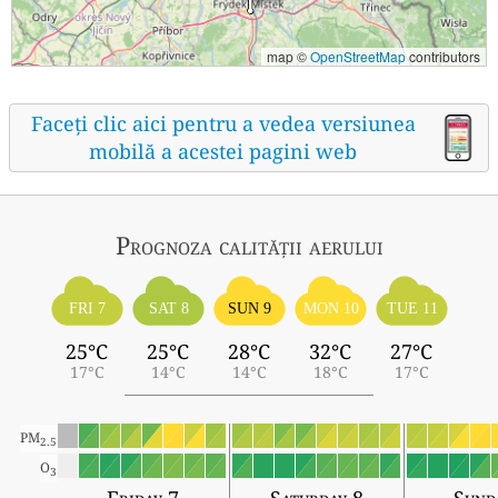
map ©
OpenStreetMap
contributors
Faceți clic aici pentru a vedea versiunea
mobilă a acestei pagini web
Prognoza calității aerului
FRI 7
SAT 8
SUN 9
MON 10
TUE 11
25°C
25°C
28°C
32°C
27°C
17°C
14°C
14°C
18°C
17°C
PM
2.5
O
3
Friday 7
Saturday 8
Sund