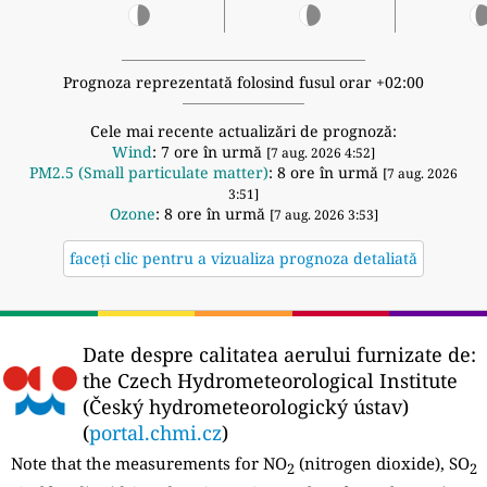
Prognoza reprezentată folosind fusul orar +02:00
Cele mai recente actualizări de prognoză:
Wind
: 7 ore în urmă
[7 aug. 2026 4:52]
PM2.5 (Small particulate matter)
: 8 ore în urmă
[7 aug. 2026
3:51]
Ozone
: 8 ore în urmă
[7 aug. 2026 3:53]
faceți clic pentru a vizualiza prognoza detaliată
Date despre calitatea aerului furnizate de:
the Czech Hydrometeorological Institute
(Český hydrometeorologický ústav)
(
portal.chmi.cz
)
Note that the measurements for NO
(nitrogen dioxide), SO
2
2