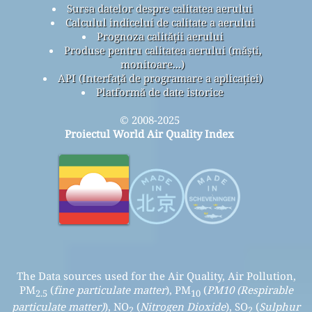
Sursa datelor despre calitatea aerului
Calculul indicelui de calitate a aerului
Prognoza calității aerului
Produse pentru calitatea aerului (măști,
monitoare...)
API (Interfață de programare a aplicației)
Platformă de date istorice
© 2008-2025
Proiectul World Air Quality Index
The Data sources used for the Air Quality, Air Pollution,
PM
(
fine particulate matter
), PM
(
PM10 (Respirable
2.5
10
particulate matter)
), NO
(
Nitrogen Dioxide
), SO
(
Sulphur
2
2