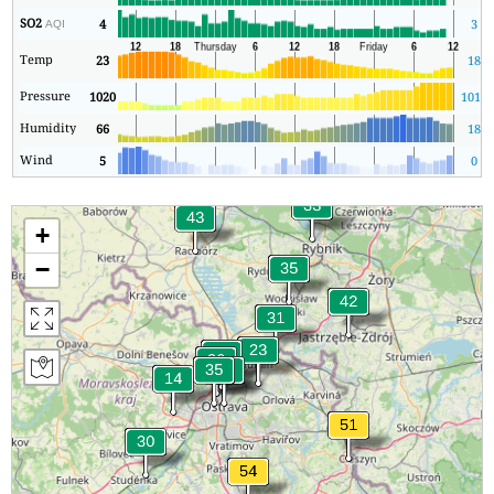
SO2
4
3
AQI
Temp
23
18
Pressure
1020
1014
Humidity
66
18
Wind
5
0
+
−