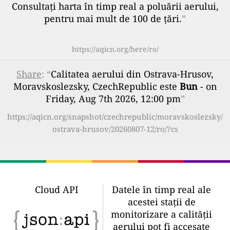
Consultați harta în timp real a poluării aerului,
pentru mai mult de 100 de țări.
”
https://aqicn.org/here/ro/
Share
: “
Calitatea aerului din Ostrava-Hrusov,
Moravskoslezsky, CzechRepublic este
Bun
- on
Friday, Aug 7th 2026, 12:00 pm
”
https://aqicn.org/snapshot/czechrepublic/moravskoslezsky/
ostrava-hrusov/20260807-12/ro/?cs
Cloud API
Datele în timp real ale
acestei stații de
monitorizare a calității
aerului pot fi accesate