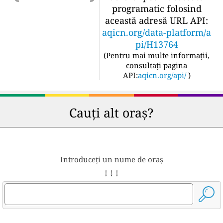
programatic folosind
această adresă URL API:
aqicn.org/data-platform/a
pi/H13764
(
Pentru mai multe informații,
consultați pagina
API:
aqicn.org/api/
)
Cauți alt oraș?
Introduceți un nume de oraș
↓ ↓ ↓