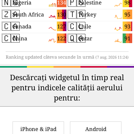
🇳🇬
🇵🇸
134
98
Nigeria
Palestine
🇿🇦
🇹🇷
130
95
South Africa
Turkey
🇨🇦
🇨🇱
127
93
Canada
Chile
🇨🇳
🇶🇦
122
91
China
Qatar
Ranking updated câteva secunde în urmă
(7 aug. 2026 11:24)
Descărcați widgetul în timp real
pentru indicele calității aerului
pentru:
iPhone & iPad
Android