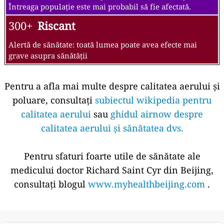
Întreaga populație este mai probabil să fie afectată.
300+
Riscant
Alertă de sănătate: toată lumea poate avea efecte mai
grave asupra sănătății
Pentru a afla mai multe despre calitatea aerului și
poluare, consultați
subiectul wikipedia pentru
calitatea aerului
sau
ghidul airnow despre
calitatea aerului și sănătatea dvs.
Pentru sfaturi foarte utile de sănătate ale
medicului doctor Richard Saint Cyr din Beijing,
consultați blogul
www.myhealthbeijing.com
.