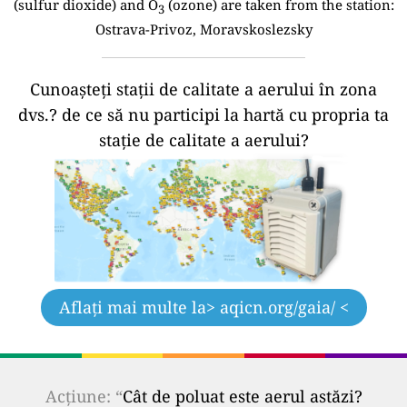
(sulfur dioxide) and O
(ozone) are taken from the station:
3
Ostrava-Privoz, Moravskoslezsky
Cunoașteți stații de calitate a aerului în zona
dvs.?
de ce să nu participi la hartă cu propria ta
stație de calitate a aerului?
Aflați mai multe la
> aqicn.org/gaia/ <
Acțiune: “
Cât de poluat este aerul astăzi?