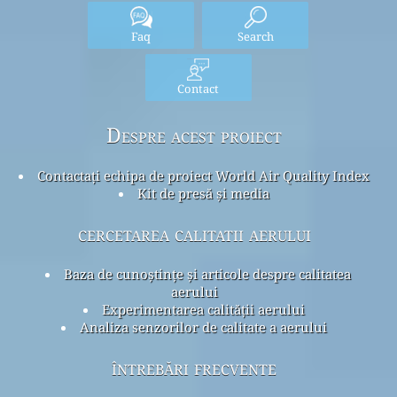
Faq
Search
Contact
Despre acest proiect
Contactați echipa de proiect World Air Quality Index
Kit de presă și media
cercetarea calitatii aerului
Baza de cunoștințe și articole despre calitatea
aerului
Experimentarea calității aerului
Analiza senzorilor de calitate a aerului
întrebări frecvente