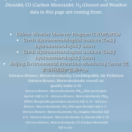
Dioxide
), CO (
Carbon Monoxide
), O
(
Ozone
) and Weather
3
data in this page are coming from:
Citizen Weather Observer Program (CWOP/APRS)
Czech Hydrometeorological Institute (Český
hydrometeorologický ústav)
Czech Hydrometeorological Institute (Český
hydrometeorologický ústav)
Beijing Environmental Protection Monitoring Center (北
京市环境保护监测中心)
Ostrava-Hrusov, Moravskoslezsky, CzechRepublic Air Pollution
Ostrava-Hrusov, Moravskoslezsky overall air
quality index is 35
Ostrava-Hrusov, Moravskoslezsky PM
(fine particulate
2.5
matter) AQI is 35 - Ostrava-Hrusov, Moravskoslezsky PM
10
(PM10 (Respirable particulate matter)) AQI is 14 - Ostrava-
Hrusov, Moravskoslezsky NO
(Nitrogen Dioxide) AQI is 3 -
2
Ostrava-Hrusov, Moravskoslezsky SO
(Sulphur Dioxide) AQI
2
is 4 - Ostrava-Hrusov, Moravskoslezsky O
(Ozone) AQI is 24
3
- Ostrava-Hrusov, Moravskoslezsky CO (Carbon Monoxide)
AQI is n/a -