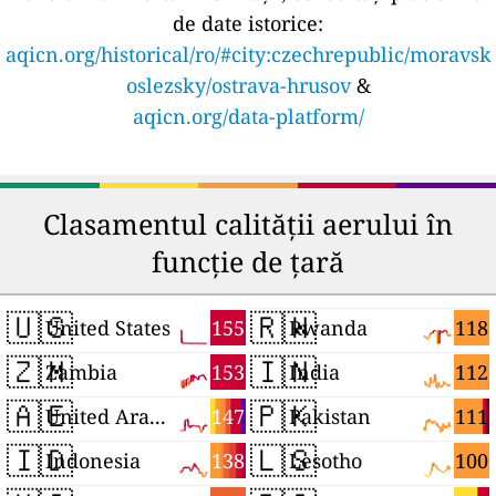
de date istorice:
aqicn.org/historical/ro/#city:czechrepublic/moravsk
oslezsky/ostrava-hrusov
&
aqicn.org/data-platform/
Clasamentul calității aerului în
funcție de țară
🇺🇸
🇷🇼
155
118
United States
Rwanda
🇿🇲
🇮🇳
153
112
Zambia
India
🇦🇪
🇵🇰
147
111
United Arab Emirates
Pakistan
🇮🇩
🇱🇸
138
100
Indonesia
Lesotho