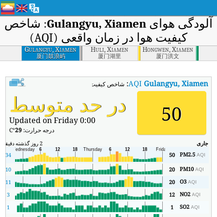
آلودگی هوای
Gulangyu, Xiamen
: شاخص
کیفیت هوا در زمان واقعی (AQI)
Gulangyu, Xiamen
Huli, Xiamen
Hongwen, Xiamen
厦门鼓浪屿
厦门湖里
厦门洪文
:
AQI
Gulangyu, Xiamen
شاخص کیفیت هوای بی‌درنگ Gulangyu, Xiamen (AQI).
در حد متوسط
50
Updated on Friday 0:00
درجه حرارت:
29
°C
جاری
2 روز گذشته
دقیقه
حد
PM2.5
4
34
50
AQI
PM10
10
20
AQI
O3
11
20
AQI
NO2
3
12
AQI
SO2
1
1
AQI