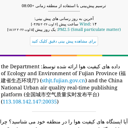
ترسیم پیش‌بینی با استفاده از منطقه زمانی +08:00
آخرین به روز رسانی های پیش بینی:
: ۱۴ ساعت پیش
Wind
[۶ اوت ۲۰۲۶ ۰۴:۴۵]
PM2.5 (Small particulate matter)
: یک روز پیش
[۵ اوت ۲۰۲۶ ۱۸:۱۲]
برای مشاهده پیش بینی دقیق کلیک کنید
داده های کیفیت هوا ارائه شده توسط:
the Department
of Ecology and Environment of Fujian Province (福
建省生态环境厅) (
sthjt.fujian.gov.cn
) and the China
National Urban air quality real-time publishing
platform (全国城市空气质量实时发布平台)
(
113.108.142.147:20035
)
یا ایستگاه های کیفیت هوا را در منطقه خود می شناسید؟
چرا