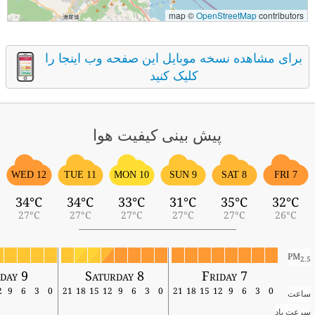
map ©
OpenStreetMap
contributors
برای مشاهده نسخه موبایل این صفحه وب اینجا را
کلیک کنید
پیش بینی کیفیت هوا
WED 12
TUE 11
MON 10
SUN 9
SAT 8
FRI 7
34°C
34°C
33°C
31°C
35°C
32°C
27°C
27°C
27°C
27°C
27°C
26°C
PM
2.5
nday 9
Saturday 8
Friday 7
12
9
6
3
0
21
18
15
12
9
6
3
0
21
18
15
12
9
6
3
0
ساعت
سرعت باد