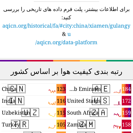
برای اطلاعات بیشتر، پلت فرم داده های تاریخی را بررسی
کنید:
aqicn.org/historical/fa/#city:china/xiamen/gulangy
&
u
aqicn.org/data-platform/
رتبه بندی کیفیت هوا بر اساس کشور
🇨🇳
🇦🇪
3
123
184
China
United Arab Emirates
🇮🇳
🇺🇸
1
116
172
India
United States
🇺🇿
🇿🇦
7
115
159
Uzbekistan
South Africa
🇹🇷
🇿🇲
6
105
158
Turkey
Zambia