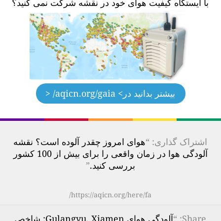
با ایستگاه کیفیت هوای خود در نقشه شرکت نمی کنید؟
بیشتر بدانید در
> aqicn.org/gaia/ <
اشتراک گذاری: “
هوای امروز چقدر آلوده است؟ نقشه
آلودگی هوا در زمان واقعی را برای بیش از 100 کشور
بررسی کنید.
”
https://aqicn.org/here/fa/
Share
: “
آلودگی هوای Gulangyu, Xiamen: شاخص