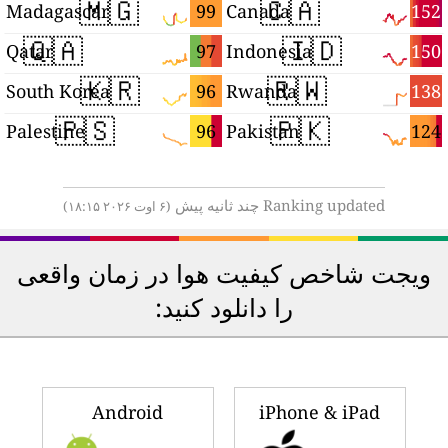
🇲🇬
🇨🇦
4
99
152
Madagascar
Canada
🇶🇦
🇮🇩
1
97
150
Qatar
Indonesia
🇰🇷
🇷🇼
9
96
138
South Korea
Rwanda
🇵🇸
🇵🇰
8
96
124
Palestine
Pakistan
Ranking updated چند ثانیه پیش
(۶ اوت ۲۰۲۶ ۱۸:۱۵)
ویجت شاخص کیفیت هوا در زمان واقعی
را دانلود کنید:
Android
iPhone & iPad