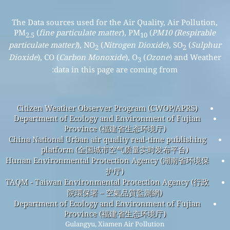
The Data sources used for the Air Quality, Air Pollution,
PM
(
fine particulate matter
), PM
(
PM10 (Respirable
2.5
10
particulate matter)
), NO
(
Nitrogen Dioxide
), SO
(
Sulphur
2
2
Dioxide
), CO (
Carbon Monoxide
), O
(
Ozone
) and Weather
3
data in this page are coming from:
Citizen Weather Observer Program (CWOP/APRS)
Department of Ecology and Environment of Fujian
Province (福建省生态环境厅)
China National Urban air quality real-time publishing
platform (全国城市空气质量实时发布平台)
Hunan Environmental Protection Agency (湖南省环境保
护厅)
TAQM - Taiwan Environmental Protection Agency (行政
院環保署－空氣品質監測網)
Department of Ecology and Environment of Fujian
Province (福建省生态环境厅)
Gulangyu, Xiamen Air Pollution