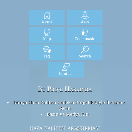
Home
Here
Map
Get a mask!
Faq
Search
Contact
Bu Proje Hakkında
Dünya Hava Kalitesi Endeksi Proje Ekibiyle İletişime
Geçin
Basın ve Medya Kiti
hava kalitesi araştırması