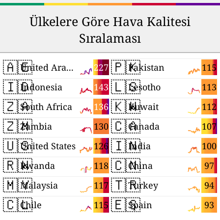
Ülkelere Göre Hava Kalitesi
Sıralaması
🇦🇪
🇵🇰
227
115
United Arab Emirates
Pakistan
🇮🇩
🇱🇸
143
113
Indonesia
Lesotho
🇿🇦
🇰🇼
136
112
South Africa
Kuwait
🇿🇲
🇨🇦
130
107
Zambia
Canada
🇺🇸
🇮🇳
126
100
United States
India
🇷🇼
🇨🇳
118
97
Rwanda
China
🇲🇾
🇹🇷
117
94
Malaysia
Turkey
🇨🇱
🇪🇸
115
93
Chile
Spain