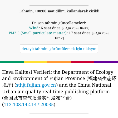
Tahmin, +08:00 saat dilimi kullanılarak çizildi
En son tahmin güncellemeleri:
Wind
: 6 saat önce
[9 Ağu 2026 04:47]
PM2.5 (Small particulate matter)
: 17 saat önce
[8 Ağu 2026
18:12]
detaylı tahmini görüntülemek için tıklayın
Hava Kalitesi Verileri:
the Department of Ecology
and Environment of Fujian Province (福建省生态环
境厅) (
sthjt.fujian.gov.cn
) and the China National
Urban air quality real-time publishing platform
(全国城市空气质量实时发布平台)
(
113.108.142.147:20035
)