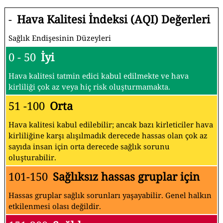
-
Hava Kalitesi İndeksi (AQI) Değerleri
Sağlık Endişesinin Düzeyleri
0 - 50
İyi
Hava kalitesi tatmin edici kabul edilmekte ve hava
kirliliği çok az veya hiç risk oluşturmamakta.
51 -100
Orta
Hava kalitesi kabul edilebilir; ancak bazı kirleticiler hava
kirliliğine karşı alışılmadık derecede hassas olan çok az
sayıda insan için orta derecede sağlık sorunu
oluşturabilir.
101-150
Sağlıksız hassas gruplar için
Hassas gruplar sağlık sorunları yaşayabilir. Genel halkın
etkilenmesi olası değildir.