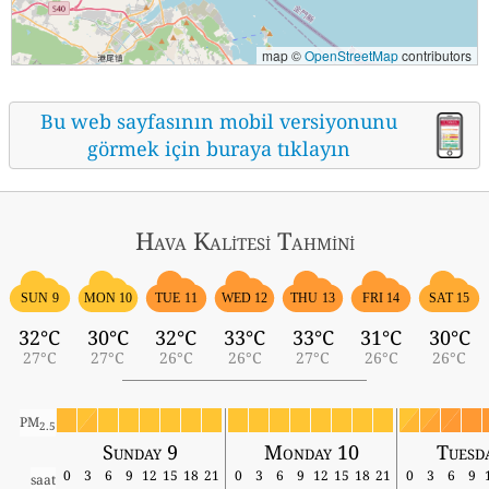
map ©
OpenStreetMap
contributors
Bu web sayfasının mobil versiyonunu
görmek için buraya tıklayın
Hava Kalitesi Tahmini
SUN 9
MON 10
TUE 11
WED 12
THU 13
FRI 14
SAT 15
32°C
30°C
32°C
33°C
33°C
31°C
30°C
27°C
27°C
26°C
26°C
27°C
26°C
26°C
PM
2.5
Sunday 9
Monday 10
Tuesd
0
3
6
9
12
15
18
21
0
3
6
9
12
15
18
21
0
3
6
9
saat