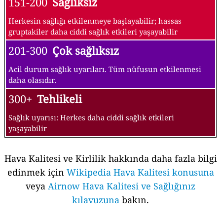
151-200
Sağlıksız
Herkesin sağlığı etkilenmeye başlayabilir; hassas
gruptakiler daha ciddi sağlık etkileri yaşayabilir
201-300
Çok sağlıksız
Acil durum sağlık uyarıları. Tüm nüfusun etkilenmesi
daha olasıdır.
300+
Tehlikeli
Sağlık uyarısı: Herkes daha ciddi sağlık etkileri
yaşayabilir
Hava Kalitesi ve Kirlilik hakkında daha fazla bilgi
edinmek için
Wikipedia Hava Kalitesi konusuna
veya
Airnow Hava Kalitesi ve Sağlığınız
kılavuzuna
bakın.