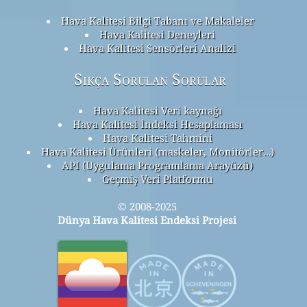
Hava Kalitesi Bilgi Tabanı ve Makaleler
Hava Kalitesi Deneyleri
Hava Kalitesi Sensörleri Analizi
Sıkça Sorulan Sorular
Hava Kalitesi Veri kaynağı
Hava Kalitesi İndeksi Hesaplaması
Hava Kalitesi Tahmini
Hava Kalitesi Ürünleri (maskeler, Monitörler…)
API (Uygulama Programlama Arayüzü)
Geçmiş Veri Platformu
© 2008-2025
Dünya Hava Kalitesi Endeksi Projesi