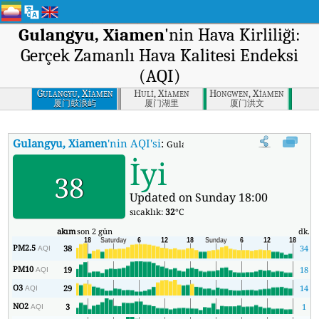
Gulangyu, Xiamen
'nin Hava Kirliliği:
Gerçek Zamanlı Hava Kalitesi Endeksi
(AQI)
Gulangyu, Xiamen
Huli, Xiamen
Hongwen, Xiamen
厦门鼓浪屿
厦门湖里
厦门洪文
Gulangyu, Xiamen
'nin AQI'si
:
Gulangyu, Xiamen'nin Gerçek Zamanlı
İyi
38
Updated on Sunday 18:00
sıcaklık:
32
°C
akım
son 2 gün
dk.
m
PM2.5
38
34
AQI
PM10
19
18
AQI
O3
29
14
AQI
NO2
3
1
AQI