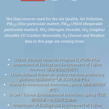
The Data sources used for the Air Quality, Air Pollution,
PM
(
fine particulate matter
), PM
(
PM10 (Respirable
2.5
10
particulate matter)
), NO
(
Nitrogen Dioxide
), SO
(
Sulphur
2
2
Dioxide
), CO (
Carbon Monoxide
), O
(
Ozone
) and Weather
3
data in this page are coming from:
Citizen Weather Observer Program (CWOP/APRS)
Department of Ecology and Environment of Fujian
Province (福建省生态环境厅)
China National Urban air quality real-time publishing
platform (全国城市空气质量实时发布平台)
Hunan Environmental Protection Agency (湖南省环境保
护厅)
TAQM - Taiwan Environmental Protection Agency (行政
院環保署－空氣品質監測網)
Department of Ecology and Environment of Fujian