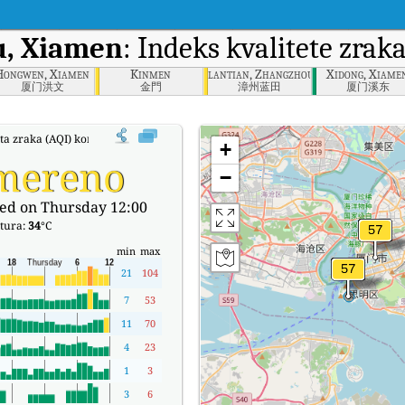
u, Xiamen
: Indeks kvalitete zra
Hongwen, Xiamen
Kinmen
lantian, Zhangzhou
Xidong, Xiame
厦门洪文
金門
漳州蓝田
厦门溪东
teta zraka (AQI) kompanije Gulangyu, Xiamen u stvarnom vremenu.
+
mereno
−
ed on Thursday 12:00
tura:
34
°C
min
max
21
104
7
53
11
70
4
23
1
3
3
6