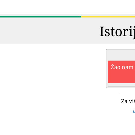
Istori
Žao nam j
Za vi