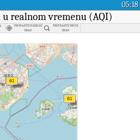
05:18
ka u realnom vremenu (AQI)
n
PRONAđITE NAJBLIžI
PRETRAžITE DRUGI
GRAD
GRAD