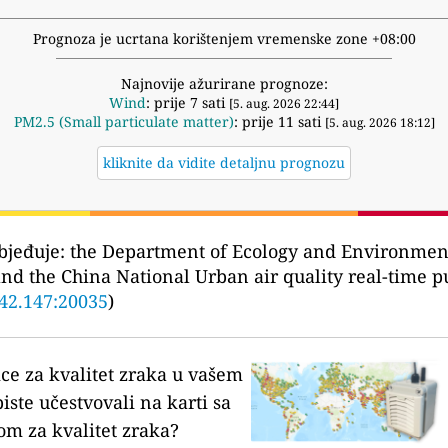
Prognoza je ucrtana korištenjem vremenske zone +08:00
Najnovije ažurirane prognoze:
Wind
: prije 7 sati
[5. aug. 2026 22:44]
PM2.5 (Small particulate matter)
: prije 11 sati
[5. aug. 2026 18:12]
kliknite da vidite detaljnu prognozu
bjeđuje:
the Department of Ecology and Environme
and the China National Urban air quality real-ti
42.147:20035
)
ice za kvalitet zraka u vašem
biste učestvovali na karti sa
om za kvalitet zraka?