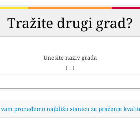
Tražite drugi grad?
Unesite naziv grada
↓ ↓ ↓
da vam pronađemo najbližu stanicu za praćenje kvalit