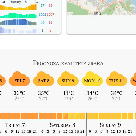
27
35
1002
1007
46
94
1
5
Prognoza kvalitete zraka
6
FRI 7
SAT 8
SUN 9
MON 10
TUE 11
W
C
33°C
35°C
34°C
34°C
34°C
26°C
27°C
27°C
26°C
27°C
Friday 7
Saturday 8
Sunday 9
3
6
9
12
15
18
21
0
3
6
9
12
15
18
21
0
3
6
9
12
15
18
21