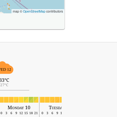
map ©
OpenStreetMap
contributors
ED 12
33°C
27°C
Monday 10
Tuesday 11
Wednesday 12
0
3
6
9
12
15
18
21
0
3
6
9
12
15
18
21
0
3
6
9
12
15
18