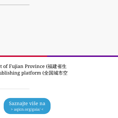
nt of Fujian Province (福建省生
me publishing platform (全国城市空
Saznajte više na
> aqicn.org/gaia/ <