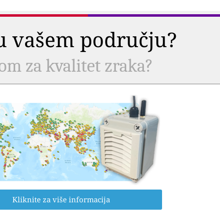
a u vašem području?
com za kvalitet zraka?
Kliknite za više informacija