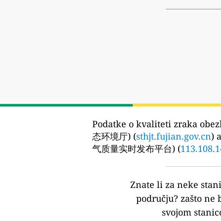
Podatke o kvaliteti zraka obez
态环境厅) (
sthjt.fujian.gov.cn
) 
气质量实时发布平台) (
113.108.1
Znate li za neke stan
području?
zašto ne 
svojom stanic