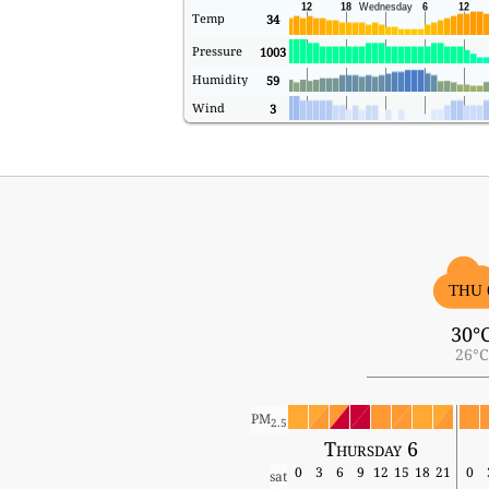
Temp
34
Pressure
1003
Humidity
59
Wind
3
THU 
30°
26°C
PM
2.5
Thursday 6
0
3
6
9
12
15
18
21
0
sat