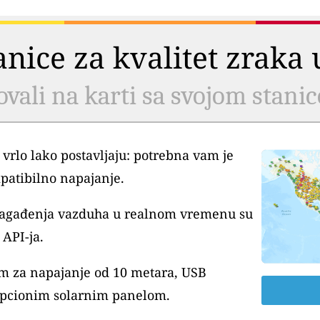
tanice za kvalitet zrak
ovali na karti sa svojom stani
 vrlo lako postavljaju: potrebna vam je
patibilno napajanje.
 zagađenja vazduha u realnom vremenu su
API-ja.
m za napajanje od 10 metara, USB
pcionim solarnim panelom.