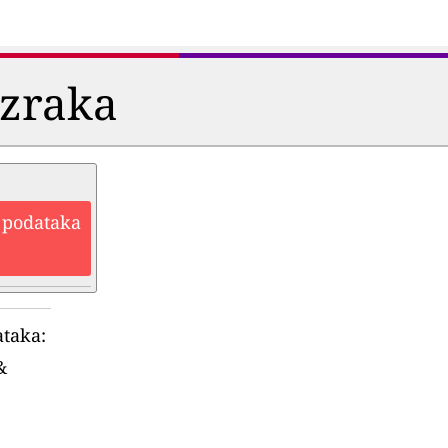
i zraka
h podataka
ataka:
&