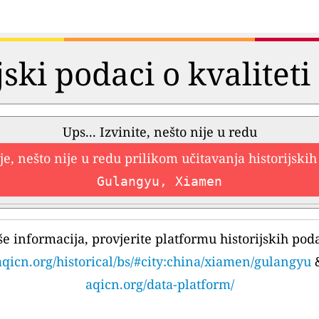
jski podaci o kvalitet
Ups... Izvinite, nešto nije u redu
e, nešto nije u redu prilikom učitavanja historijski
Gulangyu, Xiamen
še informacija, provjerite platformu historijskih pod
aqicn.org/historical/bs/#city:china/xiamen/gulangyu
aqicn.org/data-platform/