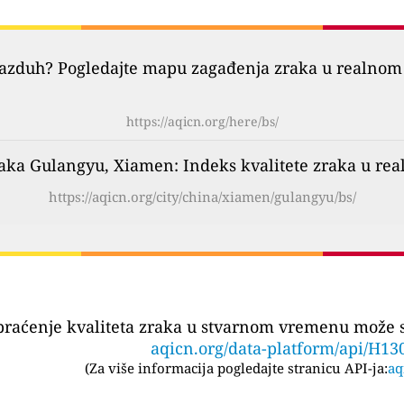
vazduh? Pogledajte mapu zagađenja zraka u realnom 
https://aqicn.org/here/bs/
aka Gulangyu, Xiamen: Indeks kvalitete zraka u re
https://aqicn.org/city/china/xiamen/gulangyu/bs/
praćenje kvaliteta zraka u stvarnom vremenu može se
aqicn.org/data-platform/api/H13
(
Za više informacija pogledajte stranicu API-ja:
aq