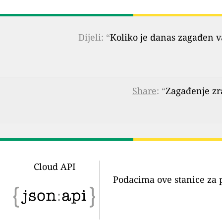
Dijeli: “
Koliko je danas zagađen 
Share
: “
Zagađenje zr
Cloud API
Podacima ove stanice za 