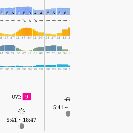
6
6
6
8
8
8
4
4
5
5
6
6
6
7
3
3
4
5
6
7
6
6
3
28°
27°
27°
31°
34°
34°
31°
29°
28°
27°
28°
32°
34°
33°
30°
29°
28°
27°
28°
31°
33°
31°
30°
74
78
77
60
47
48
61
68
72
76
70
54
47
60
71
75
72
74
68
57
53
59
64
991
990
991
992
990
990
992
993
992
993
994
994
992
992
994
995
994
995
996
995
994
994
996
9
UVI:
5:41 ~ 18:47
5:42 ~ 18:46
5:41 ~ 18:47