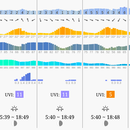
2
2
2
2
4
2
1
2
3
3
4
1
1
2
2
4
5
5
5
4
3
4
6
6°
27°
30°
32°
30°
28°
27°
27°
27°
28°
31°
35°
33°
30°
30°
28°
27°
28°
31°
34°
33°
31°
30°
87
85
74
66
78
85
87
87
88
82
67
53
61
76
77
75
77
78
64
52
56
66
65
000
1001
1000
998
997
997
999
997
996
997
996
994
993
994
995
994
993
994
994
991
990
991
992
0.3
1.4
2.9
0.4
0.4
0.1
0.3
0.3
0.3
11
11
5
UVI:
UVI:
UVI:
5:39 ~ 18:49
5:40 ~ 18:49
5:40 ~ 18:48