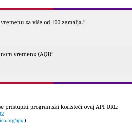
vremenu za više od 100 zemalja.
”
alnom vremenu (AQI)
”
 pristupiti programski koristeći ovaj API URL:
02
icn.org/api/
)