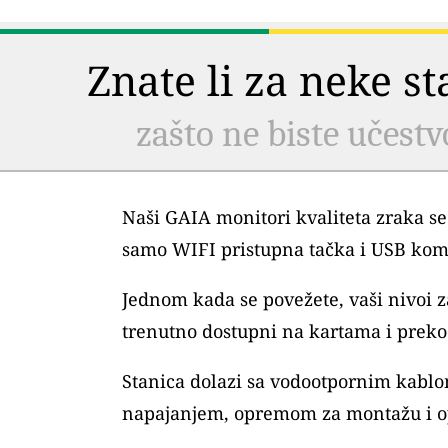
Znate li za neke s
zašto ne biste učestv
Naši GAIA monitori kvaliteta zraka se
samo WIFI pristupna tačka i USB kom
Jednom kada se povežete, vaši nivoi
trenutno dostupni na kartama i preko 
Stanica dolazi sa vodootpornim kablo
napajanjem, opremom za montažu i o