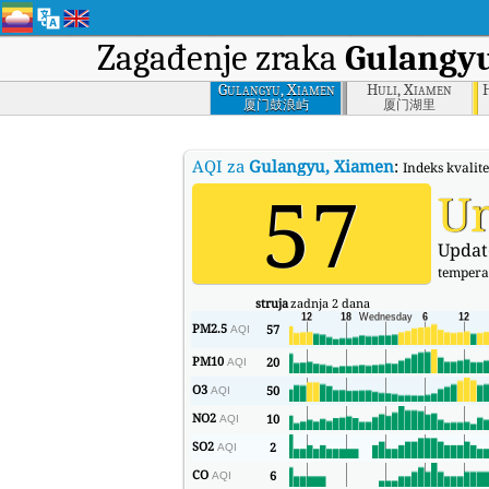
Zagađenje zraka
Gulangy
Gulangyu, Xiamen
Huli, Xiamen
厦门鼓浪屿
厦门湖里
AQI za
Gulangyu, Xiamen
:
Indeks kvali
57
U
Updat
tempera
struja
zadnja 2 dana
PM2.5
57
AQI
PM10
20
AQI
O3
50
AQI
NO2
10
AQI
SO2
2
AQI
CO
6
AQI