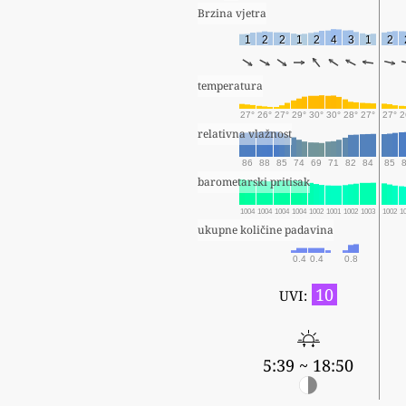
Brzina vjetra
1
2
2
1
2
4
3
1
2
temperatura
27°
26°
27°
29°
30°
30°
28°
27°
27°
2
relativna vlažnost
86
88
85
74
69
71
82
84
85
barometarski pritisak
1004
1004
1004
1004
1002
1001
1002
1003
1002
1
ukupne količine padavina
0.4
0.4
0.8
10
UVI:
5:39 ~ 18:50