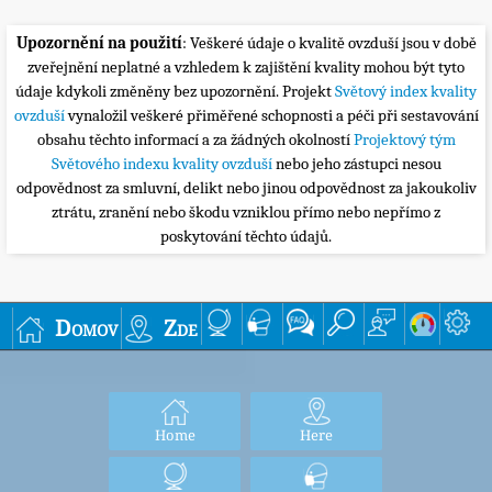
Upozornění na použití
: Veškeré údaje o kvalitě ovzduší jsou v době
zveřejnění neplatné a vzhledem k zajištění kvality mohou být tyto
údaje kdykoli změněny bez upozornění. Projekt
Světový index kvality
ovzduší
vynaložil veškeré přiměřené schopnosti a péči při sestavování
obsahu těchto informací a za žádných okolností
Projektový tým
Světového indexu kvality ovzduší
nebo jeho zástupci nesou
odpovědnost za smluvní, delikt nebo jinou odpovědnost za jakoukoliv
ztrátu, zranění nebo škodu vzniklou přímo nebo nepřímo z
poskytování těchto údajů.
Domov
Zde
Home
Here