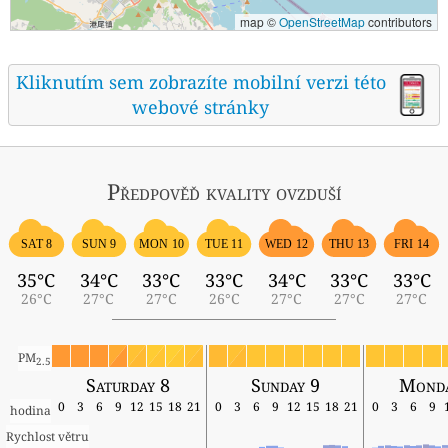
map ©
OpenStreetMap
contributors
Kliknutím sem zobrazíte mobilní verzi této
webové stránky
Předpověď kvality ovzduší
SAT 8
SUN 9
MON 10
TUE 11
WED 12
THU 13
FRI 14
35°C
34°C
33°C
33°C
34°C
33°C
33°C
26°C
27°C
27°C
26°C
27°C
27°C
27°C
PM
2.5
Saturday 8
Sunday 9
Monda
0
3
6
9
12
15
18
21
0
3
6
9
12
15
18
21
0
3
6
9
hodina
Rychlost větru