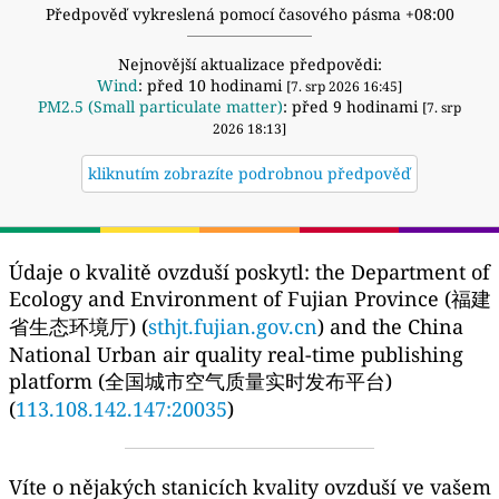
Předpověď vykreslená pomocí časového pásma +08:00
Nejnovější aktualizace předpovědi:
Wind
: před 10 hodinami
[7. srp 2026 16:45]
PM2.5 (Small particulate matter)
: před 9 hodinami
[7. srp
2026 18:13]
kliknutím zobrazíte podrobnou předpověď
Údaje o kvalitě ovzduší poskytl:
the Department of
Ecology and Environment of Fujian Province (福建
省生态环境厅) (
sthjt.fujian.gov.cn
) and the China
National Urban air quality real-time publishing
platform (全国城市空气质量实时发布平台)
(
113.108.142.147:20035
)
Víte o nějakých stanicích kvality ovzduší ve vašem