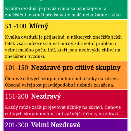
Kvalita ovzduší je považována za uspokojivou a
znečištění ovzduší představuje malé nebo žádné riziko
51 -100
Mírný
Kvalita ovzduší je přijatelná; u některých znečišťujících
látek však může existovat mírný zdravotní problém u
velmi malého počtu lidí, kteří jsou neobvykle citliví na
znečištění ovzduší.
101-150
Nezdravé pro citlivé skupiny
Členové citlivých skupin mohou mít účinky na zdraví.
Obecná veřejnost pravděpodobně nebude zasažena.
151-200
Nezdravý
Každý může začít projevovat účinky na zdraví. členové
citlivých skupin mohou mít vážnější účinky na zdraví
201-300
Velmi Nezdravé