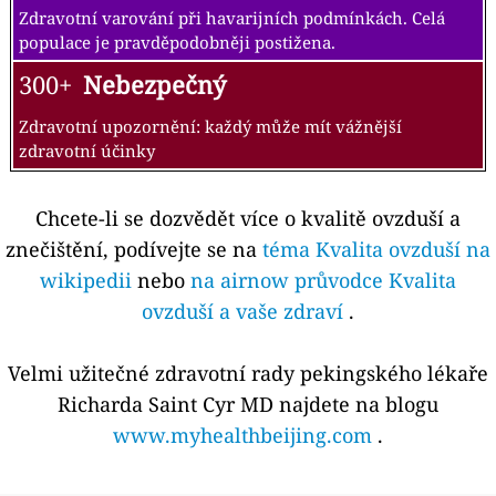
Zdravotní varování při havarijních podmínkách. Celá
populace je pravděpodobněji postižena.
300+
Nebezpečný
Zdravotní upozornění: každý může mít vážnější
zdravotní účinky
Chcete-li se dozvědět více o kvalitě ovzduší a
znečištění, podívejte se na
téma Kvalita ovzduší na
wikipedii
nebo
na airnow průvodce Kvalita
ovzduší a vaše zdraví
.
Velmi užitečné zdravotní rady pekingského lékaře
Richarda Saint Cyr MD najdete na blogu
www.myhealthbeijing.com
.