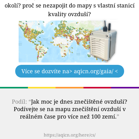
okolí?
proč se nezapojit do mapy s vlastní stanicí
kvality ovzduší?
Více se dozvíte na
> aqicn.org/gaia/ <
Podíl: “
Jak moc je dnes znečištěné ovzduší?
Podívejte se na mapu znečištění ovzduší v
reálném čase pro více než 100 zemí.
”
https://aqicn.org/here/cs/