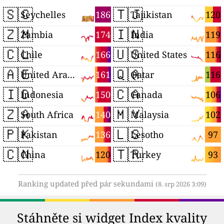
🇸🇨
🇹🇯
186
120
Seychelles
Tajikistan
🇿🇲
🇮🇳
174
119
Zambia
India
🇨🇱
🇺🇸
166
116
Chile
United States
🇦🇪
🇶🇦
161
116
United Arab Emirates
Qatar
🇮🇩
🇨🇦
150
106
Indonesia
Canada
🇿🇦
🇲🇾
140
102
South Africa
Malaysia
🇵🇰
🇱🇸
136
97
Pakistan
Lesotho
🇨🇳
🇹🇷
120
93
China
Turkey
Ranking updated před pár sekundami
(8. srp 2026 3:09)
Stáhněte si widget Index kvality