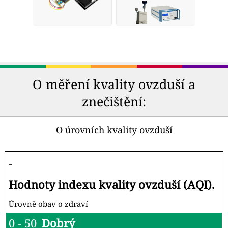
O měření kvality ovzduší a
znečištění:
O úrovních kvality ovzduší
-
Hodnoty indexu kvality ovzduší (AQI).
Úrovně obav o zdraví
0 - 50
Dobrý