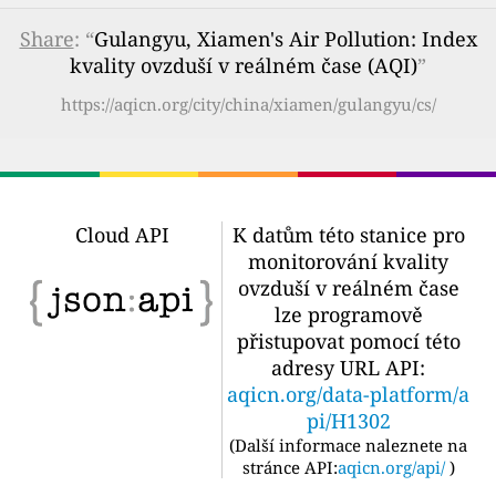
Share
: “
Gulangyu, Xiamen's Air Pollution: Index
kvality ovzduší v reálném čase (AQI)
”
https://aqicn.org/city/china/xiamen/gulangyu/cs/
Cloud API
K datům této stanice pro
monitorování kvality
ovzduší v reálném čase
lze programově
přistupovat pomocí této
adresy URL API:
aqicn.org/data-platform/a
pi/H1302
(
Další informace naleznete na
stránce API:
aqicn.org/api/
)