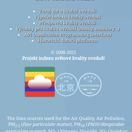
Zdroj dat o kvalitě ovzduší
Výpočet indexu kvality ovzduší
Předpověď kvality ovzduší
Výrobky pro kvalitu ovzduší (masky, monitory…)
API (Application Programming Interface)
Historická datová platforma
© 2008-2025
Projekt indexu světové kvality ovzduší
The Data sources used for the Air Quality, Air Pollution,
PM
(
fine particulate matter
), PM
(
PM10 (Respirable
2.5
10
particulate matter)
), NO
(
Nitrogen Dioxide
), SO
(
Sulphur