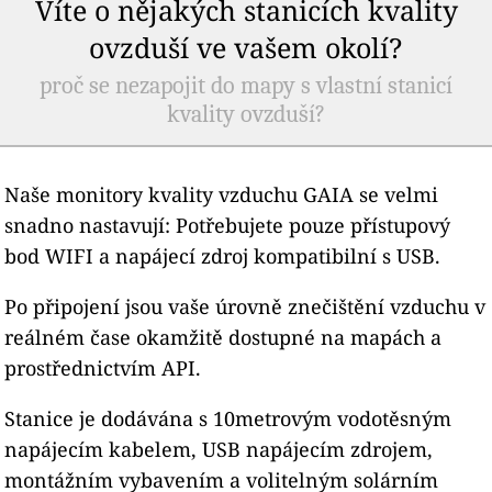
Víte o nějakých stanicích kvality
ovzduší ve vašem okolí?
proč se nezapojit do mapy s vlastní stanicí
kvality ovzduší?
Naše monitory kvality vzduchu GAIA se velmi
snadno nastavují: Potřebujete pouze přístupový
bod WIFI a napájecí zdroj kompatibilní s USB.
Po připojení jsou vaše úrovně znečištění vzduchu v
reálném čase okamžitě dostupné na mapách a
prostřednictvím API.
Stanice je dodávána s 10metrovým vodotěsným
napájecím kabelem, USB napájecím zdrojem,
montážním vybavením a volitelným solárním