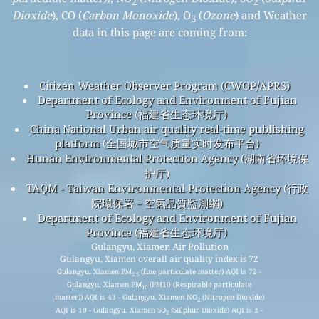
2
2
Dioxide
), CO (
Carbon Monoxide
), O
(
Ozone
) and Weather
3
data in this page are coming from:
Citizen Weather Observer Program (CWOP/APRS)
Department of Ecology and Environment of Fujian
Province (福建省生态环境厅)
China National Urban air quality real-time publishing
platform (全国城市空气质量实时发布平台)
Hunan Environmental Protection Agency (湖南省环境保
护厅)
TAQM - Taiwan Environmental Protection Agency (行政
院環保署－空氣品質監測網)
Department of Ecology and Environment of Fujian
Province (福建省生态环境厅)
Gulangyu, Xiamen Air Pollution
Gulangyu, Xiamen overall air quality index is 72
Gulangyu, Xiamen PM
(fine particulate matter) AQI is 72 -
2.5
Gulangyu, Xiamen PM
(PM10 (Respirable particulate
10
matter)) AQI is 43 - Gulangyu, Xiamen NO
(Nitrogen Dioxide)
2
AQI is 10 - Gulangyu, Xiamen SO
(Sulphur Dioxide) AQI is 3 -
2