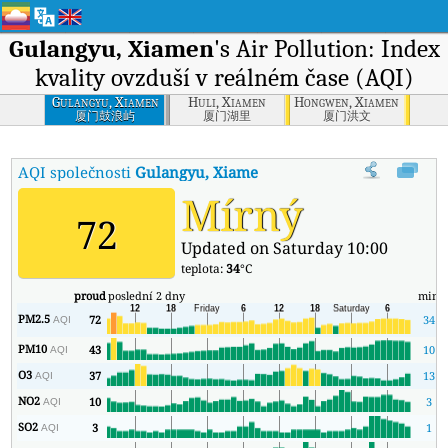
Gulangyu, Xiamen
's Air Pollution: Index
kvality ovzduší v reálném čase (AQI)
Gulangyu, Xiamen
Huli, Xiamen
Hongwen, Xiamen
厦门鼓浪屿
厦门湖里
厦门洪文
AQI společnosti
Gulangyu, Xiamen
:
Index kvality vzduchu v reál
Mírný
72
Updated on Saturday 10:00
teplota:
34
°C
proud
poslední 2 dny
min
PM2.5
72
34
AQI
PM10
43
10
AQI
O3
37
13
AQI
NO2
10
3
AQI
SO2
3
1
AQI