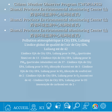
Citizen Weather Observer Program (CWOP/APRS)
Shanxi Province Environmental Monitoring Center (山
西省环境监测中心站网站首页)
Shanxi Province Environmental Monitoring Center (山
西省环境监测中心站网站首页)
Shanxi Province Environmental Monitoring Center (山
西省环境监测中心站网站首页)
Pollution atmosphérique à City EPA, Luliang
L'indice global de qualité de l'air de City EPA,
Luliang est de 42
L'indince IQA de City EPA, Luliang pour le PM
(particules
2.5
fines) est de 13 - L'indince IQA de City EPA, Luliang pour le
PM
(particules inhalables) est de 37 - L'indince IQA de City
10
EPA, Luliang pour le NO
(dioxyde d'azote) est de 3 - L'indince
2
IQA de City EPA, Luliang pour le SO
(dioxyde de soufre) est
2
de 2 - L'indince IQA de City EPA, Luliang pour le O
(ozone) est
3
de 42 - L'indince IQA de City EPA, Luliang pour le CO
(monoxyde de carbone) est de 2 -
Inscrivez-vous à notre liste de diffusion mensuelle
accueil
ici
gratuite et soyez averti lorsque de nouveaux articles