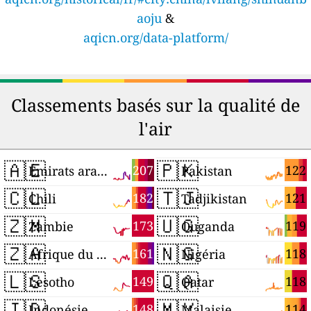
aoju
&
aqicn.org/data-platform/
Classements basés sur la qualité de
l'air
🇦🇪
🇵🇰
207
122
Émirats arabes unis
Pakistan
🇨🇱
🇹🇯
182
121
Chili
Tadjikistan
🇿🇲
🇺🇬
173
119
Zambie
Ouganda
🇿🇦
🇳🇬
161
118
Afrique du Sud
Nigéria
🇱🇸
🇶🇦
149
118
Lesotho
Qatar
🇮🇩
🇲🇾
148
114
Indonésie
Malaisie