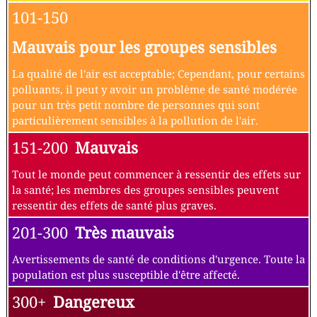
101-150
Mauvais pour les groupes sensibles
La qualité de l'air est acceptable; Cependant, pour certains
polluants, il peut y avoir un problème de santé modérée
pour un très petit nombre de personnes qui sont
particulièrement sensibles à la pollution de l'air.
151-200
Mauvais
Tout le monde peut commencer à ressentir des effets sur
la santé; les membres des groupes sensibles peuvent
ressentir des effets de santé plus graves.
201-300
Très mauvais
Avertissements de santé de conditions d'urgence. Toute la
population est plus susceptible d'être affecté.
300+
Dangereux