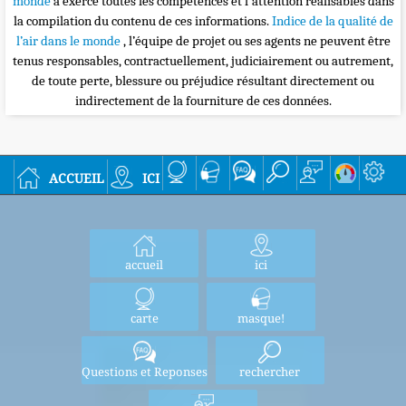
monde
a exercé toutes les compétences et l'attention réalisables dans
la compilation du contenu de ces informations.
Indice de la qualité de
l’air dans le monde
, l’équipe de projet ou ses agents ne peuvent être
tenus responsables, contractuellement, judiciairement ou autrement,
de toute perte, blessure ou préjudice résultant directement ou
indirectement de la fourniture de ces données.
accueil
ici
accueil
ici
carte
masque!
Questions et Reponses
rechercher