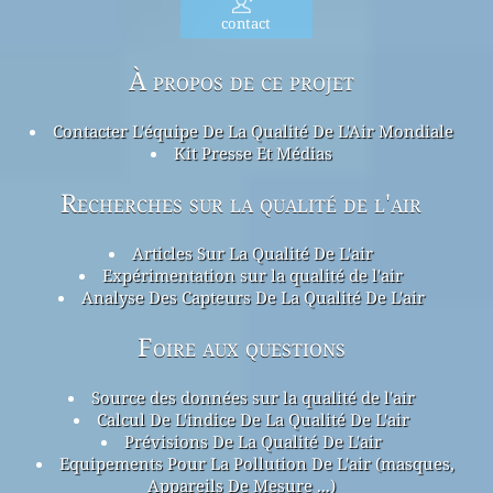
contact
À propos de ce projet
Contacter L'équipe De La Qualité De L'Air Mondiale
Kit Presse Et Médias
Recherches sur la qualité de l'air
Articles Sur La Qualité De L'air
Expérimentation sur la qualité de l'air
Analyse Des Capteurs De La Qualité De L'air
Foire aux questions
Source des données sur la qualité de l'air
Calcul De L'indice De La Qualité De L'air
Prévisions De La Qualité De L'air
Equipements Pour La Pollution De L'air (masques,
Appareils De Mesure ...)