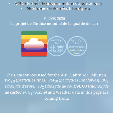
API (interface de programmation d'applications)
Plateforme de données historiques
© 2008-2025
Le projet de l'indice mondial de la qualité de l'air
The Data sources used for the Air Quality, Air Pollution,
PM
(
particules fines
), PM
(
particules inhalables
), NO
2.5
10
2
(
dioxyde d'azote
), SO
(
dioxyde de soufre
), CO (
monoxyde
2
de carbone
), O
(
ozone
) and Weather data in this page are
3
coming from: