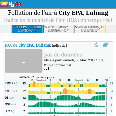
Pollution de l'air à
City EPA, Luliang
Indice de la qualité de l'air (IQA) en temps réel
City EPA, Luliang
Water Company, Luliang
Soybean factory, Luliang
吕梁市环保局
吕梁自来水公司
吕梁豆制品厂
IQA de
City EPA, Luliang
:
Indice de la qualité de l'air (IQA) à City EPA
pas de données
-
Mise à jour Samedi, 30 Mar. 2019 17:00
Polluant principal
:
o3
actuel
les 2 derniers jours
min
PM2.5
13
13
AQI
PM10
37
36
AQI
O3
42
1
AQI
NO2
3
3
AQI
SO2
2
2
AQI