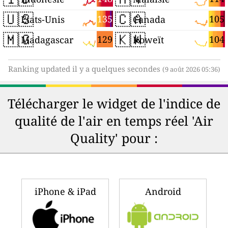
🇺🇸
🇨🇦
135
105
États-Unis
Canada
🇲🇬
🇰🇼
129
104
Madagascar
Koweït
Ranking updated il y a quelques secondes
(9 août 2026 05:36)
Télécharger le widget de l'indice de
qualité de l'air en temps réel 'Air
Quality' pour :
iPhone & iPad
Android