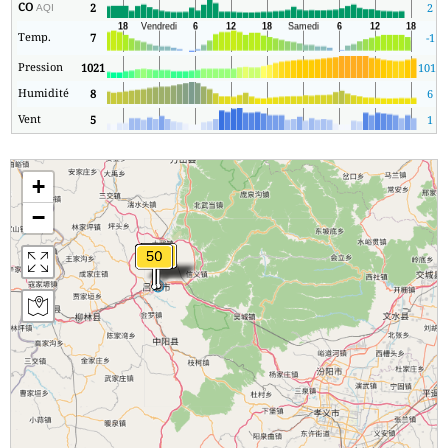
CO
2
2
AQI
Temp.
7
-1
Pression
1021
1010
Humidité
8
6
Vent
5
1
+
−