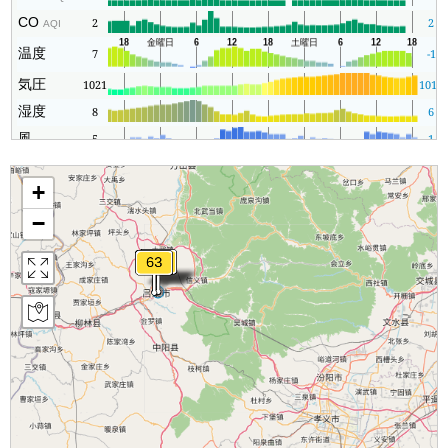
CO
2
2
AQI
温度
7
-1
気圧
1021
1010
湿度
8
6
風
5
1
+
−