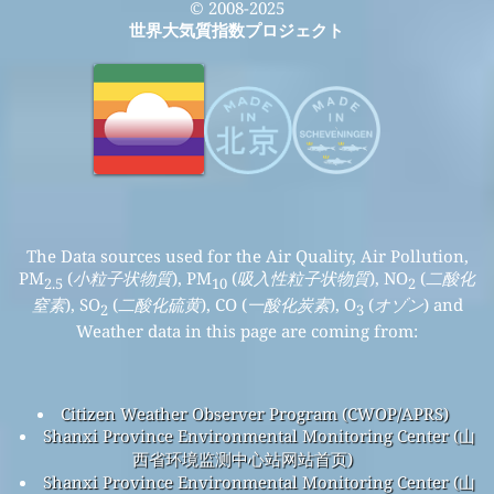
© 2008-2025
世界大気質指数プロジェクト
The Data sources used for the Air Quality, Air Pollution,
PM
(
小粒子状物質
), PM
(
吸入性粒子状物質
), NO
(
二酸化
2.5
10
2
窒素
), SO
(
二酸化硫黄
), CO (
一酸化炭素
), O
(
オゾン
) and
2
3
Weather data in this page are coming from:
Citizen Weather Observer Program (CWOP/APRS)
Shanxi Province Environmental Monitoring Center (山
西省环境监测中心站网站首页)
Shanxi Province Environmental Monitoring Center (山