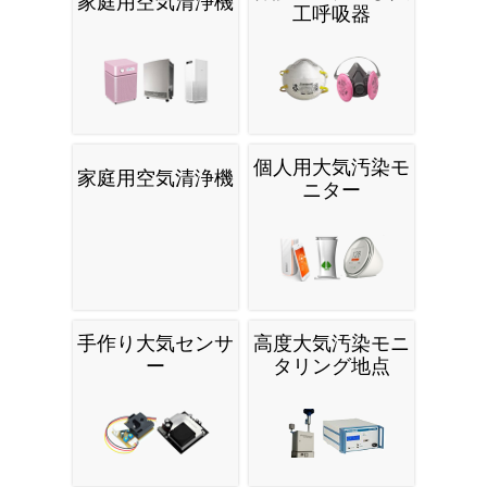
家庭用空気清浄機
工呼吸器
個人用大気汚染モ
家庭用空気清浄機
ニター
手作り大気センサ
高度大気汚染モニ
ー
タリング地点