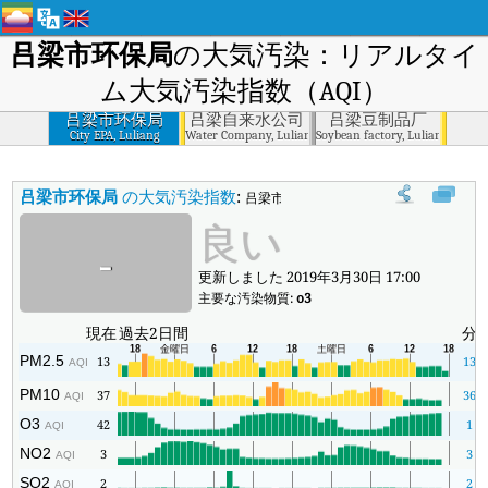
吕梁市环保局
の大気汚染：リアルタイ
ム大気汚染指数（AQI）
吕梁市环保局
吕梁自来水公司
吕梁豆制品厂
City EPA, Luliang
Water Company, Luliang
Soybean factory, Luliang
吕梁市环保局
の大気汚染指数
:
吕梁市环保局のリアルタイム大気汚染指数
良い
-
更新しました 2019年3月30日 17:00
主要な汚染物質:
o3
現在
過去2日間
分
PM2.5
13
13
AQI
PM10
37
36
AQI
O3
42
1
AQI
NO2
3
3
AQI
SO2
2
2
AQI