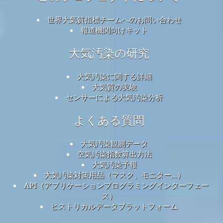
世界大気質指標チームへのお問い合わせ
報道機関向けキット
大気汚染の研究
大気汚染に関する詳細
大気質の実験
センサーによる大気汚染分析
よくある質問
大気汚染観測データ
空気汚染指数算出方法
大気汚染予報
大気汚染対策用品（マスク、モニター...）
API（アプリケーションプログラミングインターフェー
ス）
ヒストリカルデータプラットフォーム