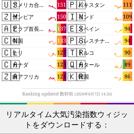
🇺🇸
🇵🇰
151
111
アメリカ合衆国
パキスタン
🇿🇲
🇮🇳
150
109
ザンビア
インド
🇦🇪
🇪🇸
137
94
アラブ首長国連邦
スペイン
🇨🇳
🇵🇸
133
94
中国
パレスチナ自治区
🇨🇱
🇹🇷
127
90
チリ
トルコ
🇨🇦
🇶🇦
123
89
カナダ
カタール
🇿🇦
🇰🇷
121
86
南アフリカ
韓国
Ranking updated 数秒前
(2026年8月7日 14:26)
リアルタイム大気汚染指数ウィジッ
トをダウンロードする：