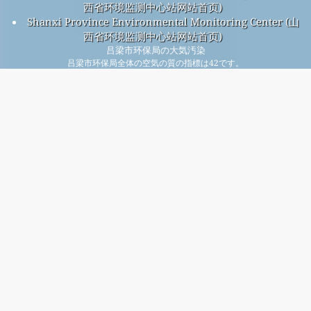
西省环境监测中心站网站首页)
Shanxi Province Environmental Monitoring Center (山
西省环境监测中心站网站首页)
吕梁市环保局の大気汚染
吕梁市环保局全体の空気の質の指標は42です。
吕梁市环保局PM
(小粒子状物質) AQIは13です。 - 吕梁市环保
2.5
局PM
(吸入性粒子状物質) AQIは37です。 - 吕梁市环保局NO
10
2
(二酸化窒素) AQIは3です。 - 吕梁市环保局SO
(二酸化硫黄) AQI
2
は2です。 - 吕梁市环保局O
(オゾン) AQIは42です。 - 吕梁市环
3
保局CO (一酸化炭素) AQIは2です。 -
毎月無料のメーリング リストに登録すると、新しい記事が
入手可能になったときに通知が届きます。
提出する
This page has been generated on Thursday, Aug 6th 2026, 03:09 am CST from jp2n