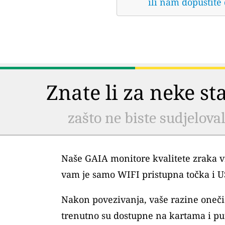
ili nam dopustite
Znate li za neke s
zašto ne biste sudjelova
Naše GAIA monitore kvalitete zraka vr
vam je samo WIFI pristupna točka i 
Nakon povezivanja, vaše razine oneč
trenutno su dostupne na kartama i pu