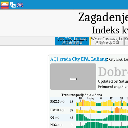
Zagađenj
Indeks k
City EPA, Luliang
Water Company, Luli
S
吕梁市环保局
吕梁自来水公司
AQI grada
City EPA, Luliang
:
City EPA, L
-
Dobr
Updated on Satur
Primarni zagađiv
Trenutno
posljednja 2 dana
PM2.5
13
AQI
PM10
37
AQI
O3
42
AQI
NO2
3
AQI