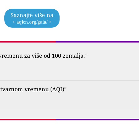
Saznajte više na
> aqicn.org/gaia/ <
vremenu za više od 100 zemalja.
”
u stvarnom vremenu (AQI)
”