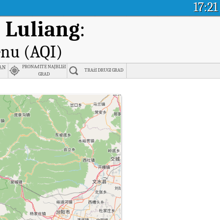
17:21
, Luliang
:
enu (AQI)
an
PRONAđITE NAJBLIžI
TRAžI DRUGI GRAD
GRAD