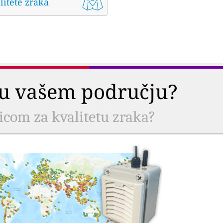
litete zraka
a u vašem području?
nicom za kvalitetu zraka?