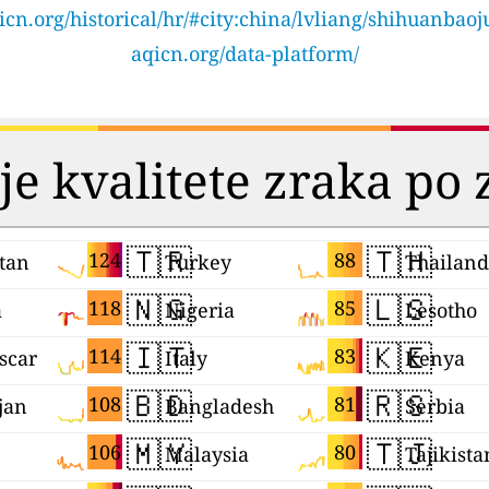
icn.org/historical/hr/#city:china/lvliang/shihuanbaoj
aqicn.org/data-platform/
je kvalitete zraka po
🇹🇷
🇹🇭
124
88
tan
Turkey
Thailand
🇳🇬
🇱🇸
118
85
a
Nigeria
Lesotho
🇮🇹
🇰🇪
114
83
scar
Italy
Kenya
🇧🇩
🇷🇸
108
81
jan
Bangladesh
Serbia
🇲🇾
🇹🇯
106
80
Malaysia
Tajikista