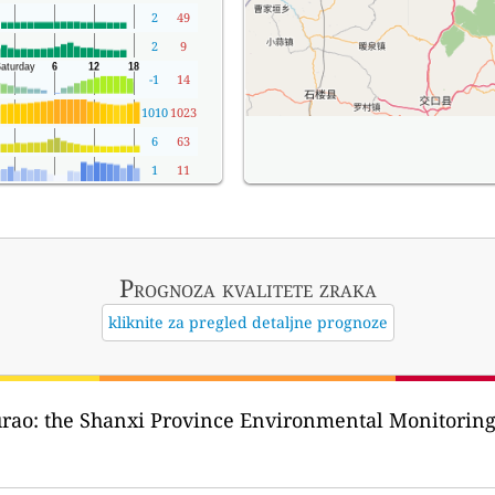
2
49
2
9
-1
14
1010
1023
6
63
1
11
Prognoza kvalitete zraka
kliknite za pregled detaljne prognoze
urao:
the Shanxi Province Environmental Monit