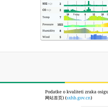
SO2
2
AQI
CO
2
AQI
Temp
7
Pressure
1021
Humidity
8
Wind
5
Podatke o kvaliteti zraka osig
网站首页) (
sxhb.gov.cn
)