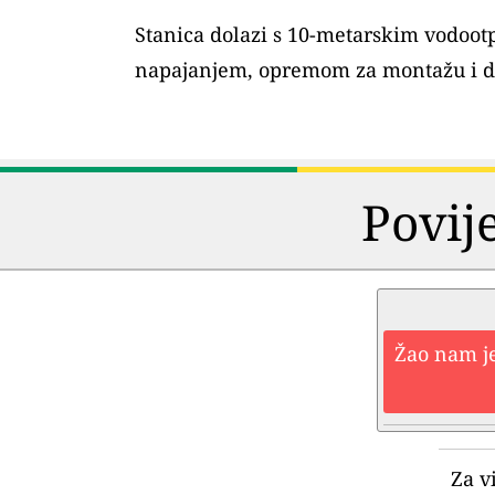
Stanica dolazi s 10-metarskim vodoo
napajanjem, opremom za montažu i 
Povij
Žao nam je
Za v