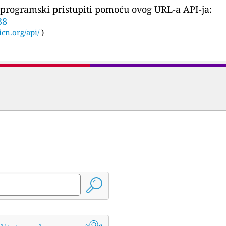
programski pristupiti pomoću ovog URL-a API-ja:
38
icn.org/api/
)