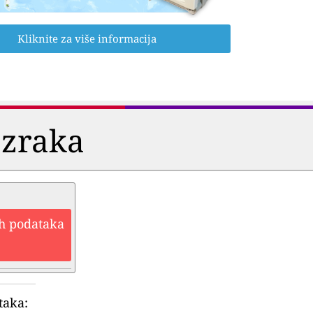
Kliknite za više informacija
 zraka
ih podataka
taka: