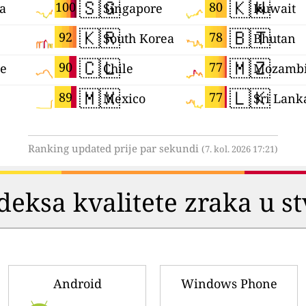
🇸🇬
🇰🇼
100
80
ia
Singapore
Kuwait
🇰🇷
🇧🇹
92
78
South Korea
Bhutan
🇨🇱
🇲🇿
90
77
ne
Chile
Mozamb
🇲🇽
🇱🇰
89
77
Mexico
Sri Lank
Ranking updated prije par sekundi
(7. kol. 2026 17:21)
deksa kvalitete zraka u 
Android
Windows Phone