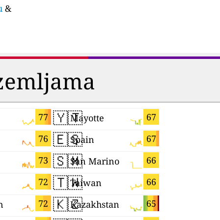
u
&
 zemljama
🇾🇹
🇫🇷
77
67
Mayotte
France
🇪🇸
🇬🇭
76
67
Spain
Ghana
🇸🇲
🇷🇺
73
66
San Marino
🇹🇼
🇩🇪
72
66
Taiwan
Germany
🇰🇿
🇨🇿
72
65
n
Kazakhstan
Czechia