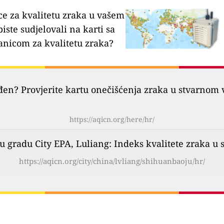
ce za kvalitetu zraka u vašem
biste sudjelovali na karti sa
anicom za kvalitetu zraka?
đen? Provjerite kartu onečišćenja zraka u stvarnom 
https://aqicn.org/here/hr/
u gradu City EPA, Luliang: Indeks kvalitete zraka 
https://aqicn.org/city/china/lvliang/shihuanbaoju/hr/