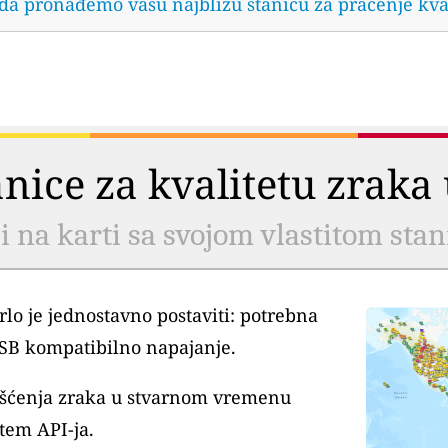
 da pronađemo vašu najbližu stanicu za praćenje kva
tanice za kvalitetu zrak
li na karti sa svojom vlastitom sta
lo je jednostavno postaviti: potrebna
USB kompatibilno napajanje.
išćenja zraka u stvarnom vremenu
tem API-ja.