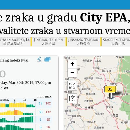
e zraka u gradu
City EPA
valitete zraka u stvarnom vrem
ang
oybean factory, Luliang
Jinyuan, Taiyuan
Jinsheng, Taiyuan
Xiaodian, Taiyu
吕梁豆制品厂
太原晋源
太原金胜
太原小店
uliang Indeks kvalitete zraka (AQI) u stvarnom vremenu.
+
o
−
day, Mar 30th 2019, 17:00 pm
ač:
o3
min
max
13
102
36
132
1
45
3
36