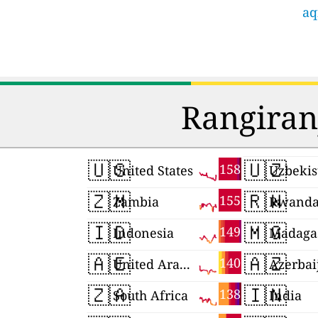
aq
Rangiran
🇺🇸
🇺🇿
158
United States
Uzbekis
🇿🇲
🇷🇼
155
Zambia
Rwand
🇮🇩
🇲🇬
149
Indonesia
Madaga
🇦🇪
🇦🇿
140
United Arab Emirates
Azerbai
🇿🇦
🇮🇳
138
South Africa
India