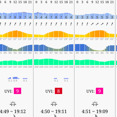
3
6
9
12
15
18
21
0
3
6
9
12
15
18
21
0
3
6
9
12
15
18
21
4
5
7
8
9
7
4
5
4
4
7
8
7
6
4
3
3
3
5
5
5
5
3
5°
27°
32°
35°
33°
29°
26°
25°
24°
27°
31°
34°
33°
28°
26°
25°
24°
27°
33°
35°
35°
29°
26°
95
85
66
56
65
80
89
91
90
79
67
58
61
81
94
96
96
82
56
46
46
76
86
006
1007
1007
1007
1007
1008
1009
1009
1009
1010
1010
1008
1007
1007
1008
1008
1008
1009
1008
1007
1006
1006
1007
0.1
0.8
0.1
0.1
0.1
9
8
9
UVI:
UVI:
UVI:
4:49 ~ 19:12
4:50 ~ 19:11
4:51 ~ 19:09