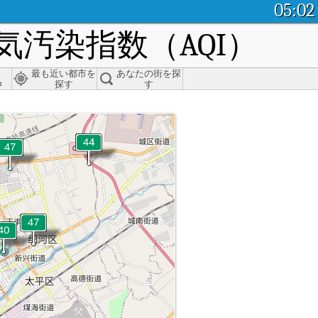
05:02
汚染指数（AQI）
最も近い都市を
あなたの街を探
n
探す
す