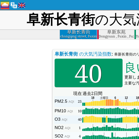
阜新长青街
の大気
阜新长青街
阜新东苑
changqing street, Fuxin
Dongyuan , Fuxin , Fuxin
Y
, Fuxin
阜新长青街
の大気汚染指数
:
阜新长青街のリ
40
良
更新しまし
主要な汚
現在
過去2日間
PM2.5
25
AQI
PM10
10
AQI
O3
40
AQI
NO2
1
AQI
SO2
4
AQI