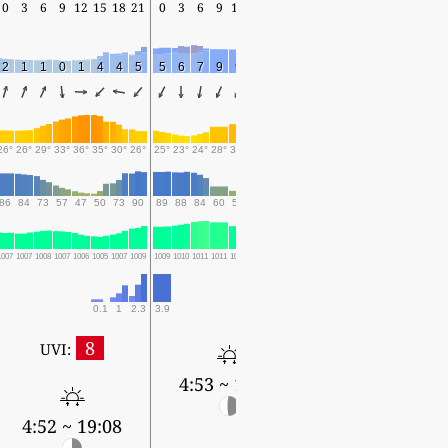
0
3
6
9
12
15
18
21
0
3
6
9
12
15
18
21
0
3
6
9
12
15
18
2
1
1
0
1
4
4
5
5
6
7
9
9
7
6
5
5
5
6
6
5
5
4
26°
26°
29°
33°
36°
35°
30°
26°
25°
23°
24°
28°
30°
28°
24°
22°
20°
19°
24°
29°
31°
30°
24°
86
84
73
57
47
50
73
90
89
88
84
60
51
55
57
59
61
66
64
51
44
51
64
1007
1007
1008
1007
1006
1005
1007
1009
1009
1010
1011
1011
1009
1009
1010
1011
1010
1010
1011
1010
1008
1007
1008
0.1
1
2.3
3.9
8
UVI:
4:53 ~ 19:07
4:54 ~ 19:06
4:52 ~ 19:08