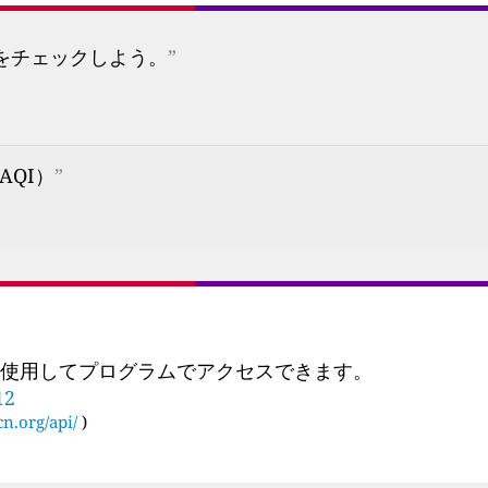
プをチェックしよう。
”
QI）
”
 を使用してプログラムでアクセスできます。
12
cn.org/api/
)