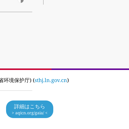
(辽宁省环境保护厅) (
sthj.ln.gov.cn
)
詳細はこちら
> aqicn.org/gaia/ <