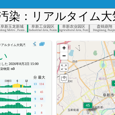
汚染：リアルタイム大気
阜新玉龙新城
阜新工业园区
阜新农业园区
盘锦鼎翔
ulong Metro , Fuxin , Fuxin
Industrial Area, Fuxin
Agricultural Area, Fuxin
Dingxiang, Panji
アルタイム大気汚染指数（AQI）。
+
い
−
た 2026年8月2日 15:00
染物質:
o3
分
最大
13
114
9
45
9
68
1
7
2
8