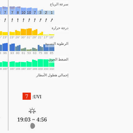
سرعة الرياح
8
7
7
8
10
10
7
3
2
1
درجة حرارة
5°
23°
23°
26°
30°
31°
28°
21°
17°
18°
الرطوبة النسبية
8
96
93
80
61
53
63
75
88
85
الضغط الجوي
06
1007
1007
1006
1007
1007
1009
1010
1010
1010
إجمالي هطول الأمطار
7
UVI:
2
4:56 ~ 19:03