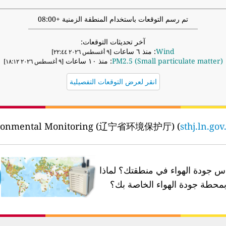
تم رسم التوقعات باستخدام المنطقة الزمنية +08:00
آخر تحديثات التوقعات:
Wind
: منذ ٦ ساعات
[٩ أغسطس ٢٠٢٦ ٢٢:٤٤]
PM2.5 (Small particulate matter)
: منذ ١٠ ساعات
[٩ أغسطس ٢٠٢٦ ١٨:١٢]
انقر لعرض التوقعات التفصيلية
sthj.ln.gov
 جودة الهواء في منطقتك؟
لماذا
محطة جودة الهواء الخاصة بك؟