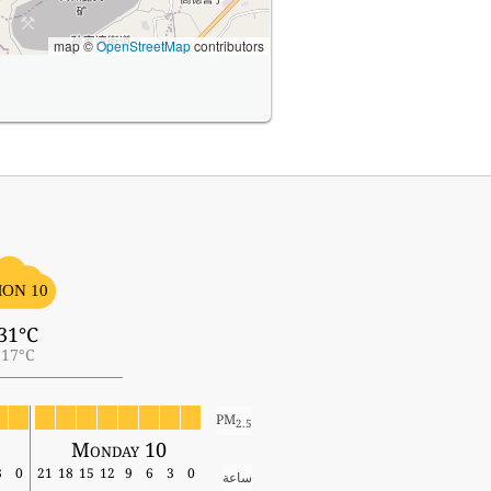
map ©
OpenStreetMap
contributors
ON 10
31°C
17°C
PM
2.5
Monday 10
3
0
21
18
15
12
9
6
3
0
ساعة