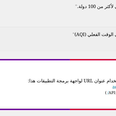
ن 100 دولة.
”
”
 التطبيقات هذا:
a
)