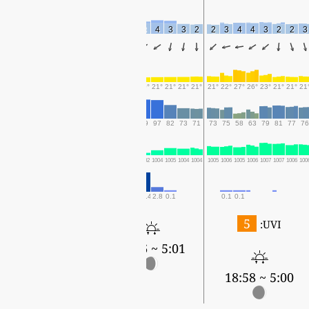
1
2
2
2
2
2
1
2
2
1
3
4
3
3
2
2
3
4
4
3
2
2
3
20°
21°
21°
20°
20°
20°
21°
21°
21°
21°
20°
21°
21°
21°
21°
21°
22°
27°
26°
23°
21°
21°
21
97
95
94
95
97
98
99
99
99
99
99
97
82
73
71
73
75
58
63
79
81
77
76
1004
1003
1003
1003
1003
1002
1002
1002
1002
1002
1002
1004
1005
1004
1004
1005
1006
1005
1006
1007
1007
1006
100
0.1
0.1
0.3
0.3
3.6
1.3
6.4
4.3
5.3
2.3
15.4
2.8
0.1
0.1
0.1
5
UVI:
5:02 ~ 18:55
5:01 ~ 18:56
5:00 ~ 18:58