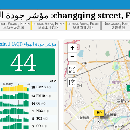
changqing street, F
: مؤشر جودة اله
o , Fuxin , Fuxin
Industrial Area, Fuxin
Agricultural Area, Fuxin
Dingxiang, Panj
阜新玉龙新城
阜新工业园区
阜新农业园区
盘锦鼎翔
مؤشر جودة الهواء (AQI) لـ
uxin
+
44
−
حاضِر
PM2.5
38
AQI
PM10
34
AQI
O3
44
AQI
NO2
1
AQI
SO2
5
AQI
CO
5
AQI