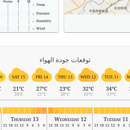
Temp
-
Pressure
-
Humidity
-
Wind
-
توقعات جودة الهواء
16
SAT 15
FRI 14
THU 13
WED 12
TUE 11
M
C
21°C
27°C
23°C
32°C
34°C
20°C
21°C
20°C
20°C
23°C
Thursday 13
Wednesday 12
Tuesday 11
21
18
15
12
9
6
3
0
21
18
15
12
9
6
3
0
21
18
15
12
9
6