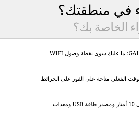
ء في منطقتك؟
اء الخاصة بك؟
من السهل جدًا إعداد أجهزة مراقبة جودة الهواء GAIA: ما عليك سوى نقطة وصول WIFI
لوقت الفعلي متاحة على الفور على الخرائط
تأتي المحطة مزودة بكابل طاقة مقاوم للماء بطول 10 أمتار ومصدر طاقة USB ومعدات