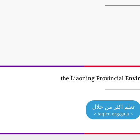
تعلم اكثر من خلال
> aqicn.org/gaia/ <