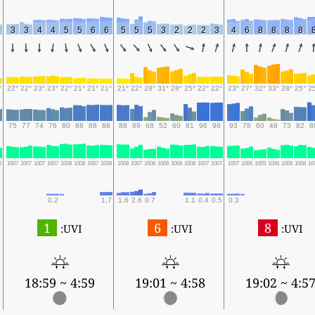
3
3
4
4
5
5
6
6
5
5
5
3
2
2
2
3
4
6
8
8
8
8
°
22°
22°
23°
23°
22°
21°
21°
21°
21°
22°
28°
31°
28°
25°
22°
22°
23°
27°
32°
33°
28°
25°
2
75
77
74
76
80
88
88
88
88
89
68
52
60
81
96
96
93
78
60
48
73
82
8
6
1007
1007
1007
1007
1008
1008
1007
1008
1008
1007
1006
1006
1008
1008
1007
1007
1007
1006
1005
1006
1008
1008
10
0.2
1.7
1.6
2.6
0.7
1.1
0.4
0.5
0.3
1
6
8
UVI:
UVI:
UVI:
4:59 ~ 18:59
4:58 ~ 19:01
4:57 ~ 19:0