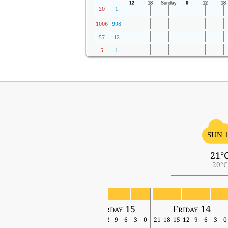
20
1
1006
998
57
12
5
1
SUN 
21°
20°C
Sunday 16
Saturday 15
Friday 14
18
15
12
9
6
3
0
21
18
15
12
9
6
3
0
21
18
15
12
9
6
3
0