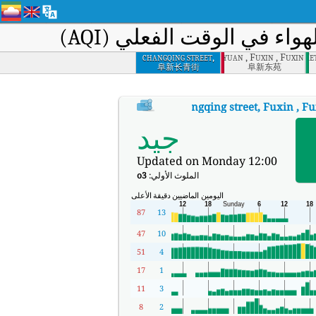
واء في الوقت الفعلي (AQI)
changqing street,
Dongyuan , Fuxin , Fuxin
Yulong Metr
Fuxin , Fuxin
阜新长青街
阜新东苑
:
.
changqing street, Fuxin , F
مؤشر جودة الهواء في الوقت الفعلي (AQI) في changqing street, Fuxin , Fuxin.
جيد
Updated on Monday 12:00
الملوث الأولي:
o3
اليومين الماضيين
دقيقة
الأعلى
87
13
47
10
51
4
17
1
11
3
8
2