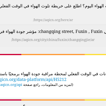
لهواء اليوم؟ اطلع على خريطة تلوث الهواء في الوقت الفعلي لأكثر م
https://aqicn.org/here/ar/
فعلي (AQI)
https://aqicn.org/city/china/fuxin/changqingjie/ar/
الوقت الفعلي لمحطة مراقبة جودة الهواء برمجيًا باستخدام عنوان URL لواجهة برمجة
qicn.org/data-platform/api/H5212
(
لمزيد من المعلومات، راجع صفحة API:
aqicn.org/api/