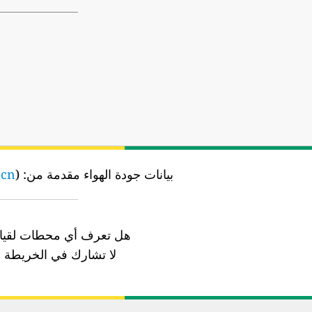
بيانات جودة الهواء مقدمة من:
the Liaoning Provincial Environmental Monitoring (辽宁省环境保护厅) (
)
.cn
هل تعرف أي محطات لقياس
لا تشارك في الخريطة ب