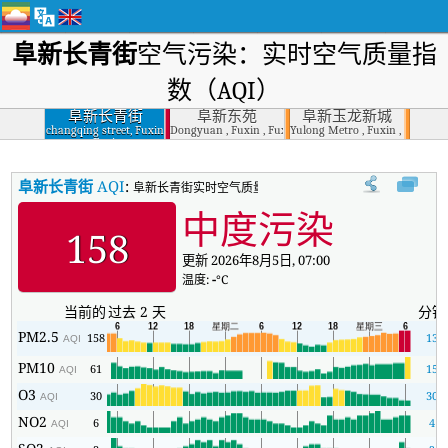
阜新长青街
空气污染：实时空气质量指
数（AQI）
阜新长青街
阜新东苑
阜新玉龙新城
changqing street, Fuxin
Dongyuan , Fuxin , Fuxin
Yulong Metro , Fuxin , Fuxin
, Fuxin
阜新长青街
AQI
:
阜新长青街实时空气质量指数（AQI）。
中度污染
158
更新 2026年8月5日, 07:00
温度:
-
°C
当前的
过去 2 天
分钟
PM2.5
158
13
AQI
PM10
61
15
AQI
O3
30
30
AQI
NO2
6
4
AQI