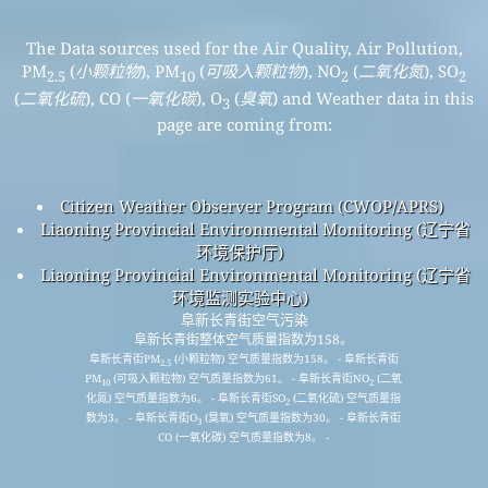
The Data sources used for the Air Quality, Air Pollution,
PM
(
小颗粒物
), PM
(
可吸入颗粒物
), NO
(
二氧化氮
), SO
2.5
10
2
2
(
二氧化硫
), CO (
一氧化碳
), O
(
臭氧
) and Weather data in this
3
page are coming from:
Citizen Weather Observer Program (CWOP/APRS)
Liaoning Provincial Environmental Monitoring (辽宁省
环境保护厅)
Liaoning Provincial Environmental Monitoring (辽宁省
环境监测实验中心)
阜新长青街空气污染
阜新长青街整体空气质量指数为158。
阜新长青街PM
(小颗粒物) 空气质量指数为158。 - 阜新长青街
2.5
PM
(可吸入颗粒物) 空气质量指数为61。 - 阜新长青街NO
(二氧
10
2
化氮) 空气质量指数为6。 - 阜新长青街SO
(二氧化硫) 空气质量指
2
数为3。 - 阜新长青街O
(臭氧) 空气质量指数为30。 - 阜新长青街
3
CO (一氧化碳) 空气质量指数为8。 -