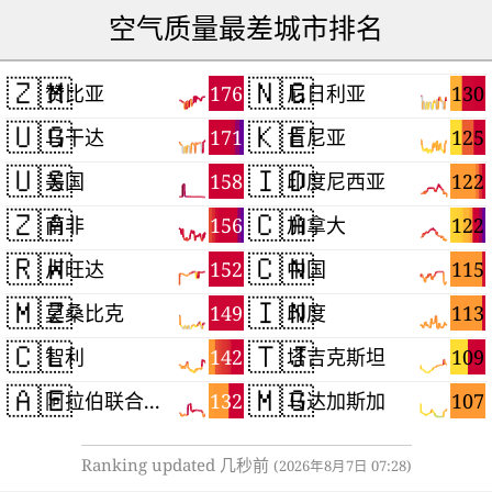
空气质量最差城市排名
🇿🇲
🇳🇬
176
130
赞比亚
尼日利亚
🇺🇬
🇰🇪
171
125
乌干达
肯尼亚
🇺🇸
🇮🇩
158
122
美国
印度尼西亚
🇿🇦
🇨🇦
156
122
南非
加拿大
🇷🇼
🇨🇳
152
115
卢旺达
中国
🇲🇿
🇮🇳
149
113
莫桑比克
印度
🇨🇱
🇹🇯
142
109
智利
塔吉克斯坦
🇦🇪
🇲🇬
132
107
阿拉伯联合酋长国
马达加斯加
Ranking updated 几秒前
(2026年8月7日 07:28)