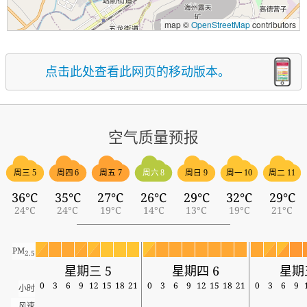
map ©
OpenStreetMap
contributors
点击此处查看此网页的移动版本。
空气质量预报
周三 5
周四 6
周五 7
周六 8
周日 9
周一 10
周二 11
36°C
35°C
27°C
26°C
29°C
32°C
29°C
24°C
24°C
19°C
14°C
13°C
19°C
21°C
PM
2.5
星期三 5
星期四 6
星期
0
3
6
9
12
15
18
21
0
3
6
9
12
15
18
21
0
3
6
9
小时
风速