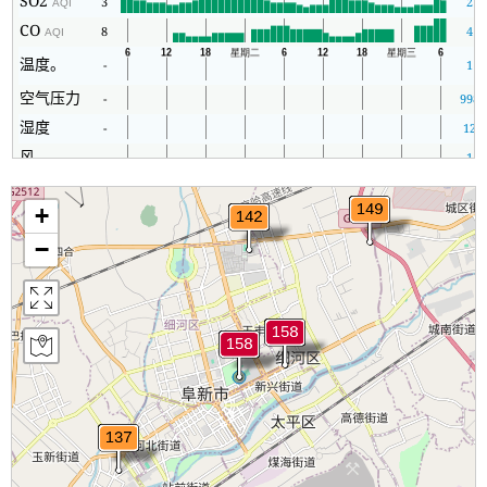
SO2
3
2
AQI
CO
8
4
AQI
温度。
-
1
空气压力
-
998
湿度
-
12
风
-
1
+
−