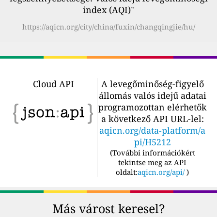
index (AQI)
”
https://aqicn.org/city/china/fuxin/changqingjie/hu/
Cloud API
A levegőminőség-figyelő
állomás valós idejű adatai
programozottan elérhetők
a következő API URL-lel:
aqicn.org/data-platform/a
pi/H5212
(
További információkért
tekintse meg az API
oldalt:
aqicn.org/api/
)
Más várost keresel?