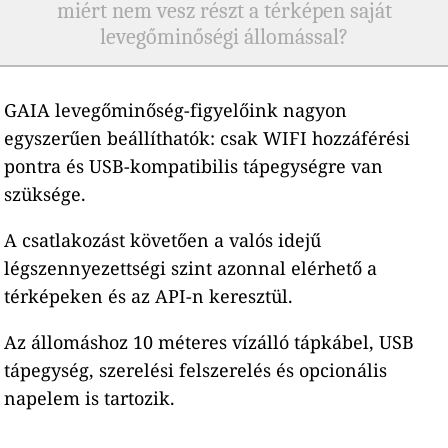
miért nem vesz részt a térképen saját
levegőminőségi állomással?
GAIA levegőminőség-figyelőink nagyon
egyszerűen beállíthatók: csak WIFI hozzáférési
pontra és USB-kompatibilis tápegységre van
szüksége.
A csatlakozást követően a valós idejű
légszennyezettségi szint azonnal elérhető a
térképeken és az API-n keresztül.
Az állomáshoz 10 méteres vízálló tápkábel, USB
tápegység, szerelési felszerelés és opcionális
napelem is tartozik.