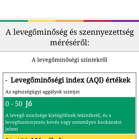
A levegőminőség és szennyezettség
méréséről:
A levegőminőségi szintekről
-
Levegőminőségi index (AQI) értékek
Az egészségügyi aggályok szintjei
0 - 50
Jó
A levegő minősége kielégítőnek tekinthető, és a
levegőszennyezés kevés vagy semmilyen kockázatot
jelent