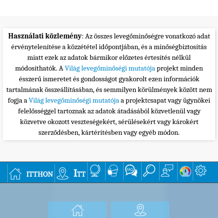
Használati közlemény
: Az összes levegőminőségre vonatkozó adat
érvénytelenítése a közzététel időpontjában, és a minőségbiztosítás
miatt ezek az adatok bármikor előzetes értesítés nélkül
módosíthatók. A
Világ levegőminőségi mutatója
projekt minden
ésszerű ismeretet és gondosságot gyakorolt ezen információk
tartalmának összeállításában, és semmilyen körülmények között nem
fogja a
Világ levegőminőségi mutatója
a projektcsapat vagy ügynökei
felelősséggel tartoznak az adatok átadásából közvetlenül vagy
közvetve okozott veszteségekért, sérülésekért vagy károkért
szerződésben, kártérítésben vagy egyéb módon.
itthon
Itt