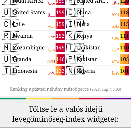
🇿🇦
🇦🇪
159
120
South Africa
United Arab Emirates
🇺🇸
🇨🇳
159
118
United States
China
🇨🇱
🇮🇳
159
115
Chile
India
🇷🇼
🇰🇪
152
111
Rwanda
Kenya
🇲🇿
🇹🇯
149
110
Mozambique
Tajikistan
🇺🇬
🇵🇰
146
105
Uganda
Pakistan
🇮🇩
🇳🇬
132
101
Indonesia
Nigeria
Ranking updated néhány másodperce
(2026. aug 7. 6:35)
Töltse le a valós idejű
levegőminőség-index widgetet: