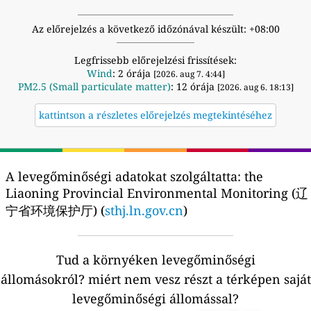
Az előrejelzés a következő időzónával készült: +08:00
Legfrissebb előrejelzési frissítések:
Wind
: 2 órája
[2026. aug 7. 4:44]
PM2.5 (Small particulate matter)
: 12 órája
[2026. aug 6. 18:13]
kattintson a részletes előrejelzés megtekintéséhez
A levegőminőségi adatokat szolgáltatta:
the
Liaoning Provincial Environmental Monitoring (辽
宁省环境保护厅) (
sthj.ln.gov.cn
)
Tud a környéken levegőminőségi
állomásokról?
miért nem vesz részt a térképen saját
levegőminőségi állomással?