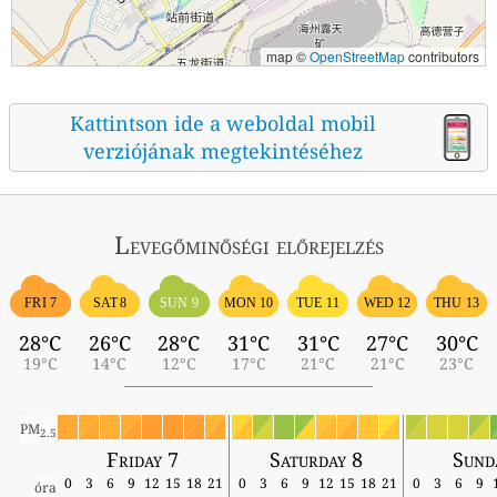
map ©
OpenStreetMap
contributors
Kattintson ide a weboldal mobil
verziójának megtekintéséhez
Levegőminőségi előrejelzés
FRI 7
SAT 8
SUN 9
MON 10
TUE 11
WED 12
THU 13
28°C
26°C
28°C
31°C
31°C
27°C
30°C
19°C
14°C
12°C
17°C
21°C
21°C
23°C
PM
2.5
Friday 7
Saturday 8
Sund
0
3
6
9
12
15
18
21
0
3
6
9
12
15
18
21
0
3
6
9
óra