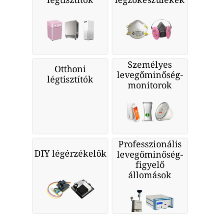
Személyes
Otthoni
levegőminőség-
légtisztítók
monitorok
Professzionális
DIY légérzékelők
levegőminőség-
figyelő
állomások