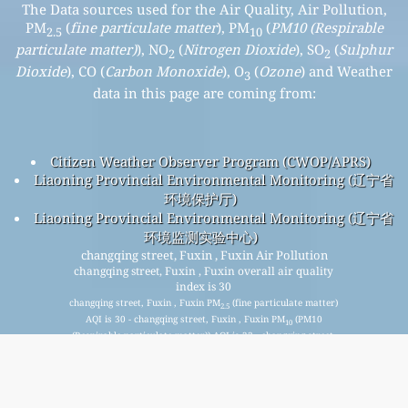
The Data sources used for the Air Quality, Air Pollution,
PM
(
fine particulate matter
), PM
(
PM10 (Respirable
2.5
10
particulate matter)
), NO
(
Nitrogen Dioxide
), SO
(
Sulphur
2
2
Dioxide
), CO (
Carbon Monoxide
), O
(
Ozone
) and Weather
3
data in this page are coming from:
Citizen Weather Observer Program (CWOP/APRS)
Liaoning Provincial Environmental Monitoring (辽宁省
环境保护厅)
Liaoning Provincial Environmental Monitoring (辽宁省
环境监测实验中心)
changqing street, Fuxin , Fuxin Air Pollution
changqing street, Fuxin , Fuxin overall air quality
index is 30
changqing street, Fuxin , Fuxin PM
(fine particulate matter)
2.5
AQI is 30 - changqing street, Fuxin , Fuxin PM
(PM10
10
(Respirable particulate matter)) AQI is 23 - changqing street,
Fuxin , Fuxin NO
(Nitrogen Dioxide) AQI is 1 - changqing
2
street, Fuxin , Fuxin SO
(Sulphur Dioxide) AQI is 3 -
2
changqing street, Fuxin , Fuxin O
(Ozone) AQI is 26 -
3
changqing street, Fuxin , Fuxin CO (Carbon Monoxide) AQI is