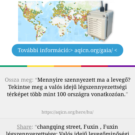
További információ:
> aqicn.org/gaia/ <
Ossza meg: “
Mennyire szennyezett ma a levegő?
Tekintse meg a valós idejű légszennyezettségi
térképet több mint 100 országra vonatkozóan.
”
https://aqicn.org/here/hu/
Share
: “
changqing street, Fuxin , Fuxin
légszennyezettsége: Valós idejű levegőminőségi