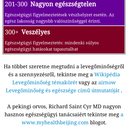
201-300
Nagyon egészségtelen
Egészségügyi figyelmeztetések vészhelyzet esetén. Az
egész lakosság nagyobb valószínűséggel érinti.
300+
Veszélyes
Egészségügyi figyelmeztetés: mindenki súlyos
egészségügyi hatásokat tapasztalhat
Ha többet szeretne megtudni a levegőminőségről
és a szennyezésről, tekintse meg a
Wikipédia
Levegőminőség témakörét
vagy az
airnow
Levegőminőség és egészsége című útmutatóját
.
A pekingi orvos, Richard Saint Cyr MD nagyon
hasznos egészségügyi tanácsaiért tekintse meg
a
www.myhealthbeijing.com
blogot.