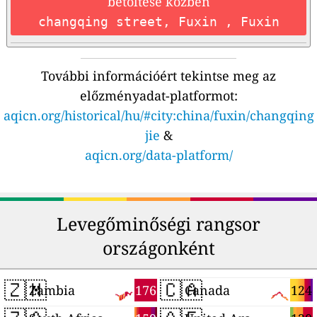
betöltése közben
changqing street, Fuxin , Fuxin
További információért tekintse meg az
előzményadat-platformot:
aqicn.org/historical/hu/#city:china/fuxin/changqing
jie
&
aqicn.org/data-platform/
Levegőminőségi rangsor
országonként
🇿🇲
🇨🇦
176
124
Zambia
Canada