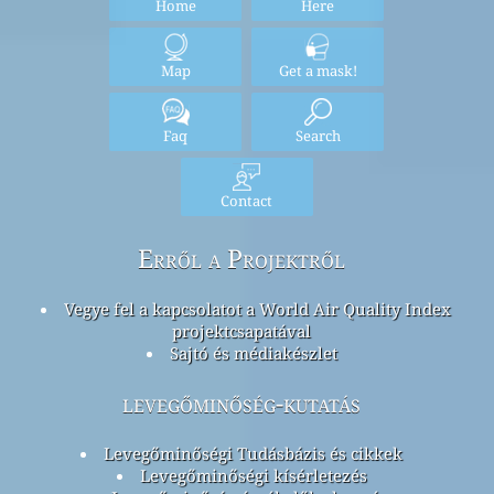
Home
Here
Map
Get a mask!
Faq
Search
Contact
Erről a Projektről
Vegye fel a kapcsolatot a World Air Quality Index
projektcsapatával
Sajtó és médiakészlet
levegőminőség-kutatás
Levegőminőségi Tudásbázis és cikkek
Levegőminőségi kísérletezés