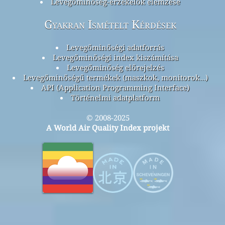
Levegőminőség-érzékelők elemzése
Gyakran Ismételt Kérdések
Levegőminőségi adatforrás
Levegőminőségi index kiszámítása
Levegőminőség előrejelzés
Levegőminőségű termékek (maszkok, monitorok…)
API (Application Programming Interface)
Történelmi adatplatform
© 2008-2025
A World Air Quality Index projekt