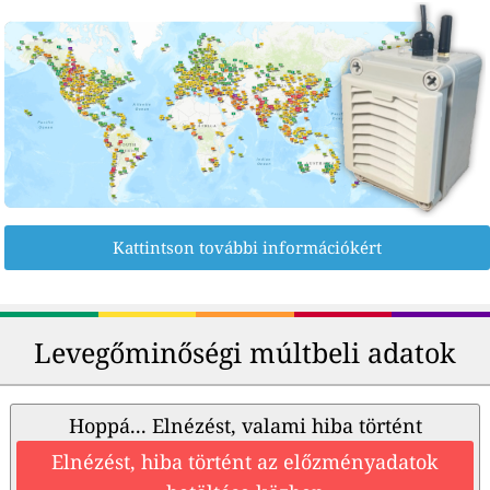
Kattintson további információkért
Levegőminőségi múltbeli adatok
Hoppá... Elnézést, valami hiba történt
Elnézést, hiba történt az előzményadatok