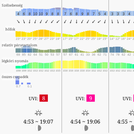
Szélsebesség
4
6
8
10
10
9
8
8
7
6
8
9
8
7
5
4
3
3
3
4
hőfok
23°
23°
20°
25°
28°
27°
23°
19°
17°
15°
17°
22°
25°
25°
19°
15°
14°
12°
16°
24°
relatív páratartalom
69
85
82
64
51
50
53
57
57
67
61
41
33
36
62
71
74
78
62
42
légköri nyomás
1008
1009
1012
1013
1012
1012
1013
1015
1016
1016
1016
1016
1014
1012
1012
1013
1013
1012
1012
1011
1
összes csapadék
0.7
0.1
8
9
UVI:
UVI:
UVI:
4:53 ~ 19:07
4:54 ~ 19:06
4:55 ~