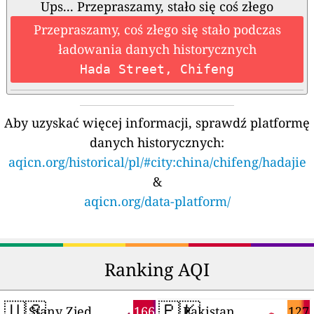
Ups... Przepraszamy, stało się coś złego
Przepraszamy, coś złego się stało podczas
ładowania danych historycznych
Hada Street, Chifeng
Aby uzyskać więcej informacji, sprawdź platformę
danych historycznych:
aqicn.org/historical/pl/#city:china/chifeng/hadajie
&
aqicn.org/data-platform/
Ranking AQI
🇺🇸
🇵🇰
166
127
Stany Zjednoczone
Pakistan