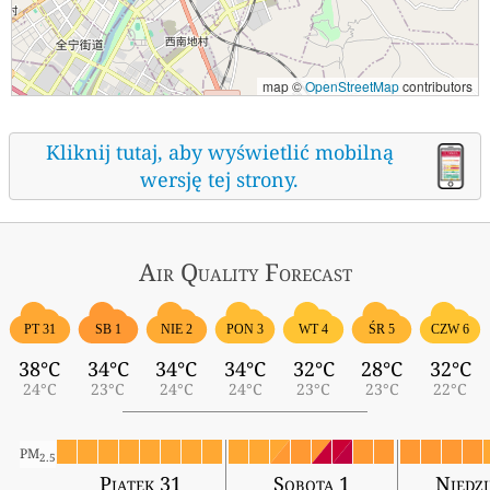
map ©
OpenStreetMap
contributors
Kliknij tutaj, aby wyświetlić mobilną
wersję tej strony.
Air Quality
Forecast
ŚR 5
PT 31
SB 1
NIE 2
PON 3
WT 4
CZW 6
38°C
34°C
34°C
34°C
32°C
28°C
32°C
24°C
23°C
24°C
24°C
23°C
23°C
22°C
PM
2.5
Piątek 31
Sobota 1
Niedzi