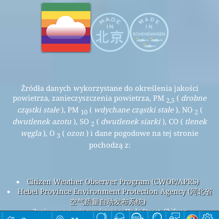
Źródła danych wykorzystane do określenia jakości
powietrza, zanieczyszczenia powietrza, PM
(
drobne
2,5
cząstki stałe
), PM
(
wdychane cząstki stałe
), NO
(
10
2
dwutlenek azotu
), SO
(
dwutlenek siarki
), CO (
tlenek
2
węgla
), O
(
ozon
) i dane pogodowe na tej stronie
3
pochodzą z:
Citizen Weather Observer Program (CWOP/APRS)
Hebei Province Environment Protection Agency (河北省
空气质量自动发布系统)
Zanieczyszczenie powietrza w Hada Street, Chifeng