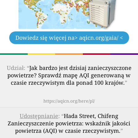
Dowiedz się więcej na
> aqicn.org/gaia/ <
Udział: “
Jak bardzo jest dzisiaj zanieczyszczone
powietrze? Sprawdź mapę AQI generowaną w
czasie rzeczywistym dla ponad 100 krajów.
”
https://aqicn.org/here/pl/
Udostępnianie
: “
Hada Street, Chifeng
Zanieczyszczenie powietrza: wskaźnik jakości
powietrza (AQI) w czasie rzeczywistym.
”