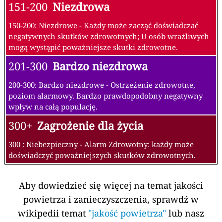
151-200
Niezdrowa
150-200: Niezdrowe - Każdy może zacząć doświadczać
negatywnych skutków zdrowotnych; U osób wrażliwych
mogą wystąpić poważniejsze skutki zdrowotne.
201-300
Bardzo niezdrowa
200-300: Bardzo niezdrowe - Ostrzeżenie zdrowotne,
poziom alarmowy. Bardzo prawdopodobny negatywny
wpływ na całą populację.
300+
Zagrożenie dla życia
300 : Niebezpieczny - Alarm Zdrowotny: każdy może
doświadczyć poważniejszych skutków zdrowotnych.
Aby dowiedzieć się więcej na temat jakości
powietrza i zanieczyszczenia, sprawdź w
wikipedii temat
"jakość powietrza"
lub nasz