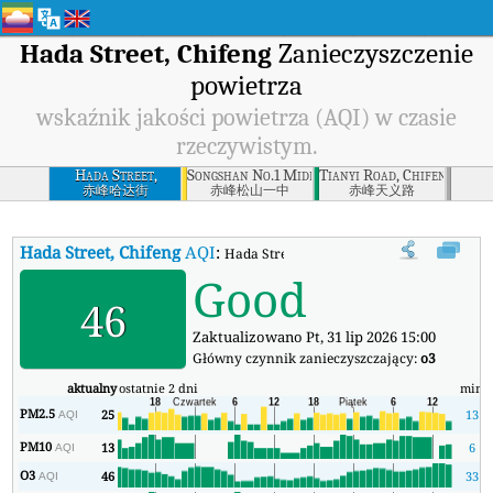
Hada Street, Chifeng
Zanieczyszczenie
powietrza
wskaźnik jakości powietrza (AQI) w czasie
rzeczywistym.
Hada Street,
Songshan No.1 Middle School, Chifeng
Tianyi Road, Chifeng
Chifeng
赤峰哈达街
赤峰松山一中
赤峰天义路
Hada Street, Chifeng
AQI
:
Hada Street, Chifeng Wskaźnik Jakości Pow
Good
46
Zaktualizowano Pt, 31 lip 2026 15:00
Główny czynnik zanieczyszczający:
o3
aktualny
ostatnie 2 dni
min
m
PM2.5
25
13
AQI
PM10
13
6
AQI
O3
46
33
AQI