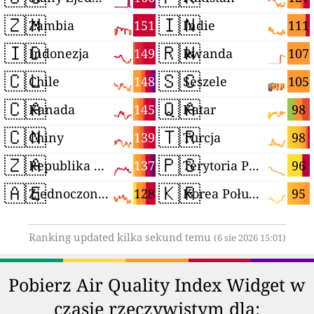
🇿🇲
🇮🇳
151
111
Zambia
Indie
🇮🇩
🇷🇼
149
107
Indonezja
Rwanda
🇨🇱
🇸🇨
148
105
Chile
Seszele
🇨🇦
🇶🇦
145
98
Kanada
Katar
🇨🇳
🇹🇷
139
98
Chiny
Turcja
🇿🇦
🇵🇸
137
96
Republika Południowej Afryki
Terytoria Palestyńskie
🇦🇪
🇰🇷
128
95
Zjednoczone Emiraty Arabskie
Korea Południowa
Ranking updated kilka sekund temu
(6 sie 2026 15:01)
Pobierz Air Quality Index Widget w
czasie rzeczywistym dla: