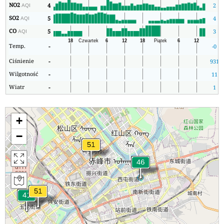
NO2
4
2
AQI
SO2
5
4
AQI
CO
5
3
AQI
Temp.
-
-0
Ciśnienie
-
931
Wilgotność
-
11
Wiatr
-
1
+
−