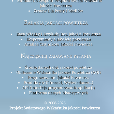
Kontakt Do Zespołu Projektu świata Wskaźnik
Jakości Powietrza
Zestaw Dla Prasy I Mediów
Badania jakości powietrza
Baza Wiedzy I Artykuły Dot. Jakości Powietrza
Eksperymenty z jakością powietrza
Analiza Czujników Jakości Powietrza
Najczęściej zadawane pytania
Źródło danych dot. jakości powietrza
Obliczanie Wskaźnika Jakości Powietrza (AQI)
Prognozowanie Jakości Powietrza
Produkty AQI (maski, Wyświetlacze...)
API (interfejs programowania aplikacji)
Platforma danych historycznych
© 2008-2025
Projekt Światowego Wskaźnika Jakości Powietrza