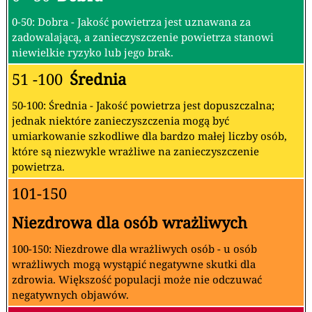
0-50: Dobra - Jakość powietrza jest uznawana za
zadowalającą, a zanieczyszczenie powietrza stanowi
niewielkie ryzyko lub jego brak.
51 -100
Średnia
50-100: Średnia - Jakość powietrza jest dopuszczalna;
jednak niektóre zanieczyszczenia mogą być
umiarkowanie szkodliwe dla bardzo małej liczby osób,
które są niezwykle wrażliwe na zanieczyszczenie
powietrza.
101-150
Niezdrowa dla osób wrażliwych
100-150: Niezdrowe dla wrażliwych osób - u osób
wrażliwych mogą wystąpić negatywne skutki dla
zdrowia. Większość populacji może nie odczuwać
negatywnych objawów.