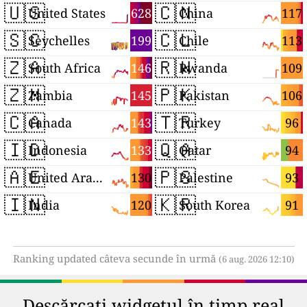
🇺🇸
🇨🇳
628
117
United States
China
🇸🇨
🇨🇱
199
113
Seychelles
Chile
🇿🇦
🇷🇼
146
109
South Africa
Rwanda
🇿🇲
🇵🇰
145
106
Zambia
Pakistan
🇨🇦
🇹🇷
143
96
Canada
Turkey
🇮🇩
🇶🇦
133
94
Indonesia
Qatar
🇦🇪
🇵🇸
130
93
United Arab Emirates
Palestine
🇮🇳
🇰🇷
120
91
India
South Korea
Ranking updated câteva secunde în urmă
(6 aug. 2026 12:10)
Descărcați widgetul în timp real