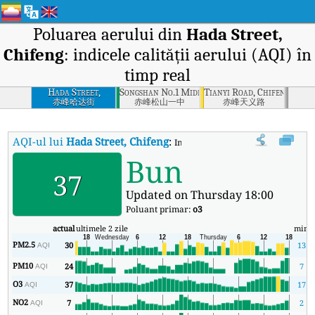
Poluarea aerului din
Hada Street,
Chifeng
: indicele calității aerului (AQI) în
timp real
Hada Street,
Songshan No.1 Middle School, Chifeng
Tianyi Road, Chifeng
Chifeng
赤峰哈达街
赤峰松山一中
赤峰天义路
AQI-ul lui
Hada Street, Chifeng
:
Indicele calității aerului (AQI) în t
Bun
37
Updated on Thursday 18:00
Poluant primar:
o3
actual
ultimele 2 zile
min
PM2.5
30
13
AQI
PM10
24
7
AQI
O3
37
17
AQI
NO2
7
2
AQI