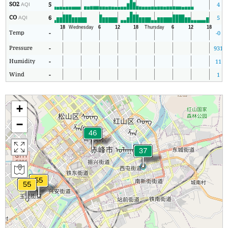
SO2
5
4
AQI
CO
6
5
AQI
Temp
-
-0
Pressure
-
931
Humidity
-
11
Wind
-
1
+
−