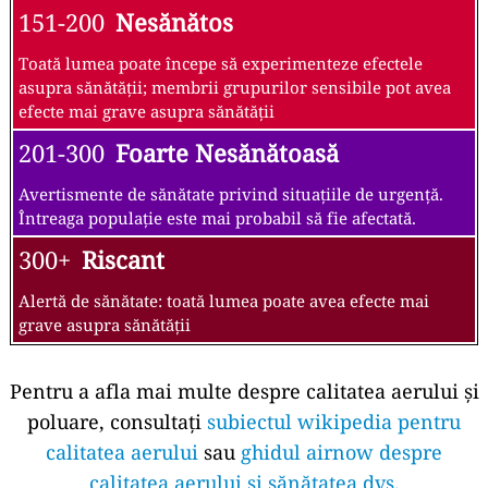
151-200
Nesănătos
Toată lumea poate începe să experimenteze efectele
asupra sănătății; membrii grupurilor sensibile pot avea
efecte mai grave asupra sănătății
201-300
Foarte Nesănătoasă
Avertismente de sănătate privind situațiile de urgență.
Întreaga populație este mai probabil să fie afectată.
300+
Riscant
Alertă de sănătate: toată lumea poate avea efecte mai
grave asupra sănătății
Pentru a afla mai multe despre calitatea aerului și
poluare, consultați
subiectul wikipedia pentru
calitatea aerului
sau
ghidul airnow despre
calitatea aerului și sănătatea dvs.