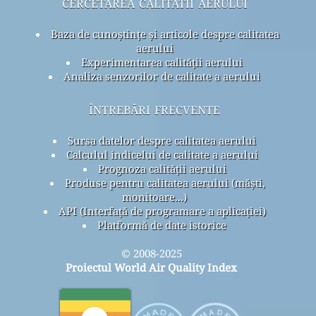
cercetarea calitatii aerului
Baza de cunoștințe și articole despre calitatea
aerului
Experimentarea calității aerului
Analiza senzorilor de calitate a aerului
întrebări frecvente
Sursa datelor despre calitatea aerului
Calculul indicelui de calitate a aerului
Prognoza calității aerului
Produse pentru calitatea aerului (măști,
monitoare...)
API (Interfață de programare a aplicației)
Platformă de date istorice
© 2008-2025
Proiectul World Air Quality Index