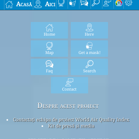
Acasă
Aici
Home
Here
Map
Get a mask!
Faq
Search
Contact
Despre acest proiect
Contactați echipa de proiect World Air Quality Index
Kit de presă și media