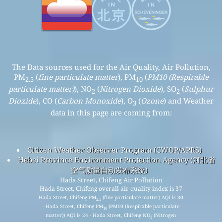
The Data sources used for the Air Quality, Air Pollution,
PM
(
fine particulate matter
), PM
(
PM10 (Respirable
2.5
10
particulate matter)
), NO
(
Nitrogen Dioxide
), SO
(
Sulphur
2
2
Dioxide
), CO (
Carbon Monoxide
), O
(
Ozone
) and Weather
3
data in this page are coming from:
Citizen Weather Observer Program (CWOP/APRS)
Hebei Province Environment Protection Agency (河北省
空气质量自动发布系统)
Hada Street, Chifeng Air Pollution
Hada Street, Chifeng overall air quality index is 37
Hada Street, Chifeng PM
(fine particulate matter) AQI is 30
2.5
- Hada Street, Chifeng PM
(PM10 (Respirable particulate
10
matter)) AQI is 24 - Hada Street, Chifeng NO
(Nitrogen
2