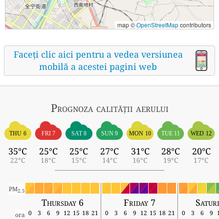
map ©
OpenStreetMap
contributors
Faceți clic aici pentru a vedea versiunea
mobilă a acestei pagini web
Prognoza calității aerului
THU 6
FRI 7
SAT 8
SUN 9
MON 10
TUE 11
WED 12
35°C
25°C
25°C
27°C
31°C
28°C
20°C
22°C
18°C
15°C
14°C
16°C
19°C
17°C
PM
2.5
Thursday 6
Friday 7
Satur
0
3
6
9
12
15
18
21
0
3
6
9
12
15
18
21
0
3
6
9
ora