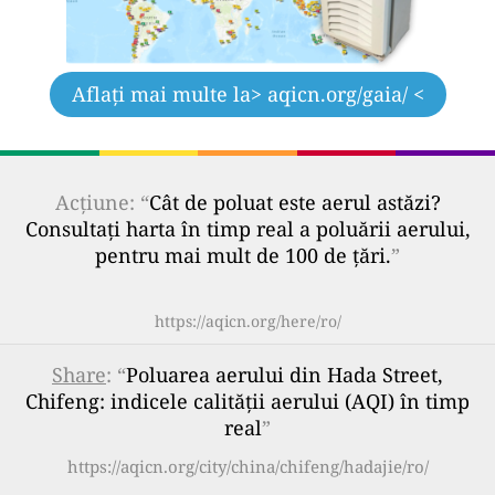
Aflați mai multe la
> aqicn.org/gaia/ <
Acțiune: “
Cât de poluat este aerul astăzi?
Consultați harta în timp real a poluării aerului,
pentru mai mult de 100 de țări.
”
https://aqicn.org/here/ro/
Share
: “
Poluarea aerului din Hada Street,
Chifeng: indicele calității aerului (AQI) în timp
real
”
https://aqicn.org/city/china/chifeng/hadajie/ro/