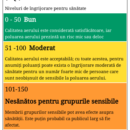
Niveluri de îngrijorare pentru sănătate
0 - 50
Bun
Calitatea aerului este considerată satisfăcătoare, iar
poluarea aerului prezintă un risc mic sau deloc
51 -100
Moderat
Calitatea aerului este acceptabilă; cu toate acestea, pentru
anumiți poluanți poate exista o îngrijorare moderată de
sănătate pentru un număr foarte mic de persoane care
sunt neobișnuit de sensibile la poluarea aerului.
101-150
Nesănătos pentru grupurile sensibile
Membrii grupurilor sensibile pot avea efecte asupra
sănătății. Este puțin probabil ca publicul larg să fie
afectat.