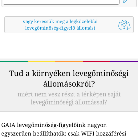
vagy keressük meg a legközelebbi
levegőminőség-figyelő állomást
Tud a környéken levegőminőségi
állomásokról?
miért nem vesz részt a térképen saját
levegőminőségi állomással?
GAIA levegőminőség-figyelőink nagyon
egyszerűen beállíthatók: csak WIFI hozzáférési