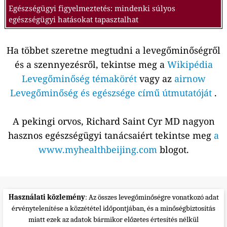
Egészségügyi figyelmeztetés: mindenki súlyos
egészségügyi hatásokat tapasztalhat
Ha többet szeretne megtudni a levegőminőségről
és a szennyezésről, tekintse meg a
Wikipédia
Levegőminőség témakörét
vagy az
airnow
Levegőminőség és egészsége című útmutatóját
.
A pekingi orvos, Richard Saint Cyr MD nagyon
hasznos egészségügyi tanácsaiért tekintse meg
a
www.myhealthbeijing.com
blogot.
Használati közlemény
: Az összes levegőminőségre vonatkozó adat
érvénytelenítése a közzététel időpontjában, és a minőségbiztosítás
miatt ezek az adatok bármikor előzetes értesítés nélkül