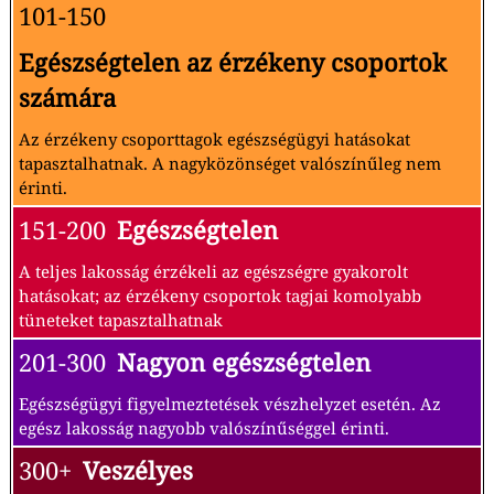
101-150
Egészségtelen az érzékeny csoportok
számára
Az érzékeny csoporttagok egészségügyi hatásokat
tapasztalhatnak. A nagyközönséget valószínűleg nem
érinti.
151-200
Egészségtelen
A teljes lakosság érzékeli az egészségre gyakorolt
hatásokat; az érzékeny csoportok tagjai komolyabb
tüneteket tapasztalhatnak
201-300
Nagyon egészségtelen
Egészségügyi figyelmeztetések vészhelyzet esetén. Az
egész lakosság nagyobb valószínűséggel érinti.
300+
Veszélyes