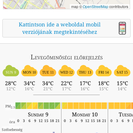
map ©
OpenStreetMap
contributors
Kattintson ide a weboldal mobil
verziójának megtekintéséhez
Levegőminőségi előrejelzés
SUN 9
MON 10
TUE 11
WED 12
THU 13
FRI 14
SAT 15
28°C
34°C
34°C
22°C
17°C
18°C
15°C
12°C
16°C
21°C
17°C
16°C
15°C
14°C
PM
2.5
Sunday 9
Monday 10
Tuesd
0
3
6
9
12
15
18
21
0
3
6
9
12
15
18
21
0
3
6
9
óra
Szélsebesség