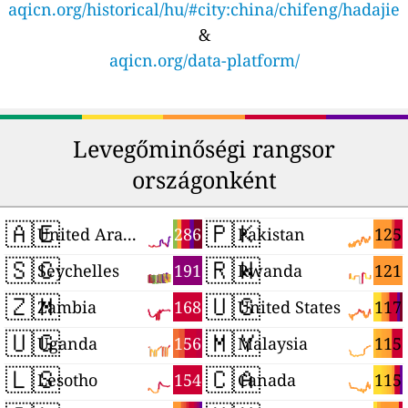
aqicn.org/historical/hu/#city:china/chifeng/hadajie
&
aqicn.org/data-platform/
Levegőminőségi rangsor
országonként
🇦🇪
🇵🇰
286
125
United Arab Emirates
Pakistan
🇸🇨
🇷🇼
191
121
Seychelles
Rwanda
🇿🇲
🇺🇸
168
117
Zambia
United States
🇺🇬
🇲🇾
156
115
Uganda
Malaysia
🇱🇸
🇨🇦
154
115
Lesotho
Canada