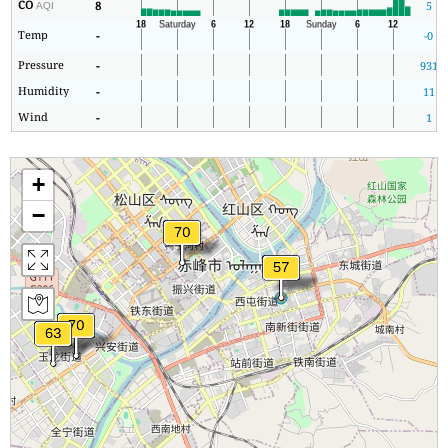
CO
8
5
AQI
Temp
-
-0
Pressure
-
931
Humidity
-
11
Wind
-
1
+
−