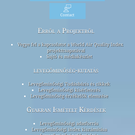
Contact
Erről a Projektről
Vegye fel a kapcsolatot a World Air Quality Index
projektcsapatával
Sajtó és médiakészlet
levegőminőség-kutatás
Levegőminőségi Tudásbázis és cikkek
Levegőminőségi kísérletezés
Levegőminőség-érzékelők elemzése
Gyakran Ismételt Kérdések
Levegőminőségi adatforrás
Levegőminőségi index kiszámítása