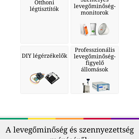
Otthoni
levegőminőség-
légtisztítók
monitorok
Professzionális
DIY légérzékelők
levegőminőség-
figyelő
állomások
A levegőminőség és szennyezettség