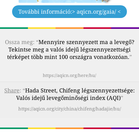
További információ:
> aqicn.org/gaia/ <
Ossza meg: “
Mennyire szennyezett ma a levegő?
Tekintse meg a valós idejű légszennyezettségi
térképet több mint 100 országra vonatkozóan.
”
https://aqicn.org/here/hu/
Share
: “
Hada Street, Chifeng légszennyezettsége:
Valós idejű levegőminőségi index (AQI)
”
https://aqicn.org/city/china/chifeng/hadajie/hu/