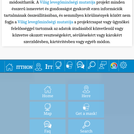
módosíthatók. A
Világ levegőminőségi mutatója
projekt minden
ésszerű ismeretet és gondosságot gyakorolt ezen információk
tartalmának összeállításában, és semmilyen körülmények között nem
fogja a
Világ levegőminőségi mutatója
a projektcsapat vagy ügynökei
felelősséggel tartoznak az adatok átadásából közvetlenül vagy
közvetve okozott veszteségekért, sérülésekért vagy károkért
szerződésben, kártérítésben vagy egyéb módon.
itthon
Itt
Home
Here
Map
Get a mask!
Faq
Search