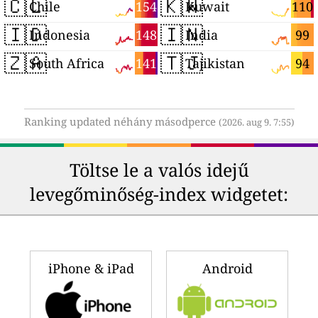
🇨🇱
🇰🇼
154
110
Chile
Kuwait
🇮🇩
🇮🇳
148
99
Indonesia
India
🇿🇦
🇹🇯
141
94
South Africa
Tajikistan
Ranking updated néhány másodperce
(2026. aug 9. 7:55)
Töltse le a valós idejű
levegőminőség-index widgetet:
iPhone & iPad
Android