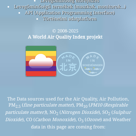
Levegőminőség előrejelzés
Levegőminőségű termékek (maszkok, monitorok…)
API (Application Programming Interface)
Történelmi adatplatform
© 2008-2025
A World Air Quality Index projekt
The Data sources used for the Air Quality, Air Pollution,
PM
(
fine particulate matter
), PM
(
PM10 (Respirable
2.5
10
particulate matter)
), NO
(
Nitrogen Dioxide
), SO
(
Sulphur
2
2
Dioxide
), CO (
Carbon Monoxide
), O
(
Ozone
) and Weather
3
data in this page are coming from: