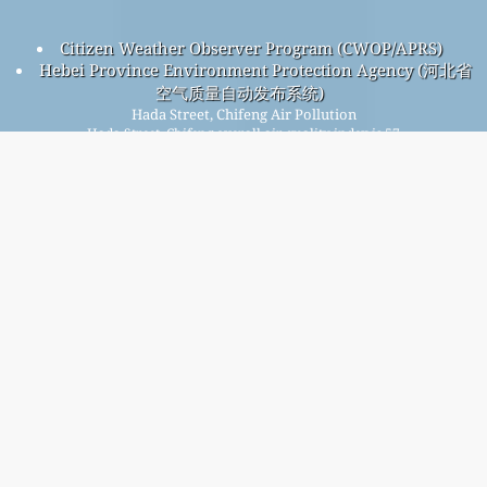
Citizen Weather Observer Program (CWOP/APRS)
Hebei Province Environment Protection Agency (河北省
空气质量自动发布系统)
Hada Street, Chifeng Air Pollution
Hada Street, Chifeng overall air quality index is 57
Hada Street, Chifeng PM
(fine particulate matter) AQI is 42
2.5
- Hada Street, Chifeng PM
(PM10 (Respirable particulate
10
matter)) AQI is 32 - Hada Street, Chifeng NO
(Nitrogen
2
Dioxide) AQI is 11 - Hada Street, Chifeng SO
(Sulphur
2
Dioxide) AQI is 24 - Hada Street, Chifeng O
(Ozone) AQI is 57
3
- Hada Street, Chifeng CO (Carbon Monoxide) AQI is 8 -
Iratkozzon fel ingyenes havi levelezőlistánkra, és kap
értesítést, ha új cikkek állnak rendelkezésre.
Beküldés
This page has been generated on Sunday, Aug 9th 2026, 15:56 pm CST from jp2n