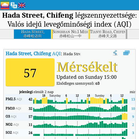
Hada Street, Chifeng
légszennyezettsége:
Valós idejű levegőminőségi index (AQI)
Hada Street,
Songshan No.1 Middle School, Chifeng
Tianyi Road, Chifeng
Chifeng
赤峰哈达街
赤峰松山一中
赤峰天义路
Hada Street, Chifeng
AQI
:
Hada Street, Chifeng valós idejű levegőmin
Mérsékelt
57
Updated on Sunday 15:00
Elsődleges szennyező:
o3
jelenlegi
elmúlt 2 nap
min
PM2.5
42
13
AQI
PM10
32
10
AQI
O3
57
9
AQI
NO2
11
2
AQI
SO2
24
3
AQI