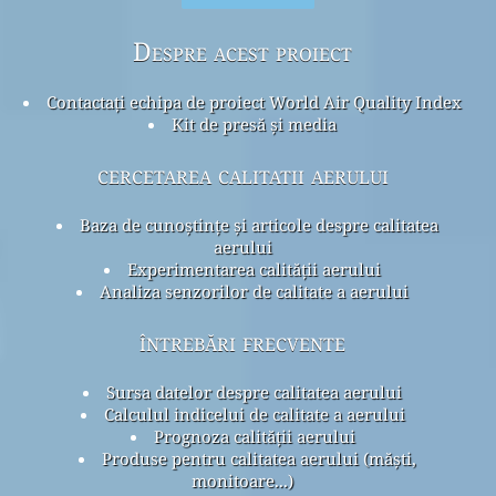
Despre acest proiect
Contactați echipa de proiect World Air Quality Index
Kit de presă și media
cercetarea calitatii aerului
Baza de cunoștințe și articole despre calitatea
aerului
Experimentarea calității aerului
Analiza senzorilor de calitate a aerului
întrebări frecvente
Sursa datelor despre calitatea aerului
Calculul indicelui de calitate a aerului
Prognoza calității aerului
Produse pentru calitatea aerului (măști,
monitoare...)