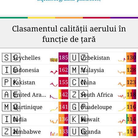
Clasamentul calității aerului în
funcție de țară
🇸🇨
🇺🇿
185
130
Seychelles
Uzbekistan
🇮🇩
🇲🇾
162
128
Indonesia
Malaysia
🇵🇰
🇨🇳
155
123
Pakistan
China
🇦🇪
🇿🇦
142
118
United Arab Emirates
South Africa
🇲🇶
🇬🇵
141
116
Martinique
Guadeloupe
🇮🇳
🇰🇼
136
114
India
Kuwait
🇿🇼
🇺🇬
133
114
Zimbabwe
Uganda