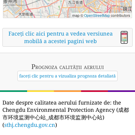
map ©
OpenStreetMap
contributors
Faceți clic aici pentru a vedea versiunea
mobilă a acestei pagini web
Prognoza calității aerului
faceți clic pentru a vizualiza prognoza detaliată
Date despre calitatea aerului furnizate de:
the
Chengdu Environmental Protection Agency (成都
市环境监测中心站_成都市环境监测中心站)
(
sthj.chengdu.gov.cn
)