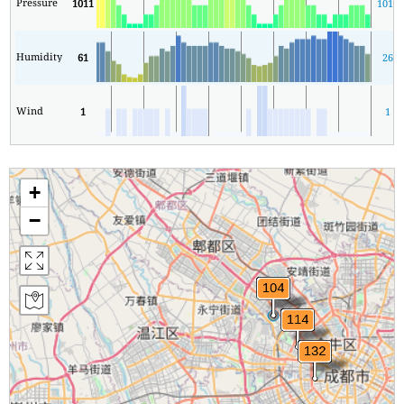
Pressure
1011
1010
Humidity
61
26
Wind
1
1
+
−