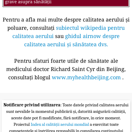
grave asupra sănătății
Pentru a afla mai multe despre calitatea aerului și
poluare, consultați
subiectul wikipedia pentru
calitatea aerului
sau
ghidul airnow despre
calitatea aerului și sănătatea dvs.
Pentru sfaturi foarte utile de sănătate ale
medicului doctor Richard Saint Cyr din Beijing,
consultați blogul
www.myhealthbeijing.com
.
Notificare privind utilizarea
: Toate datele privind calitatea aerului
sunt nevalide la momentul publicării și, datorită asigurării calității,
aceste date pot fi modificate, fără notificare, în orice moment.
Proiectul
Index al calității aerului mondial
a exercitat toate
competențele și îngrijirea rezonabilă în compilarea conținutului