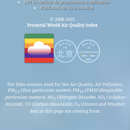
API (Interfață de programare a aplicației)
Platformă de date istorice
© 2008-2025
Proiectul World Air Quality Index
The Data sources used for the Air Quality, Air Pollution,
PM
(
fine particulate matter
), PM
(
PM10 (Respirable
2.5
10
particulate matter)
), NO
(
Nitrogen Dioxide
), SO
(
Sulphur
2
2
Dioxide
), CO (
Carbon Monoxide
), O
(
Ozone
) and Weather
3
data in this page are coming from: