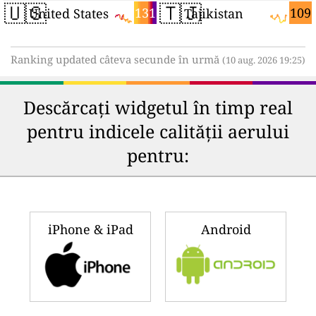
🇺🇸
🇹🇯
131
109
United States
Tajikistan
Ranking updated câteva secunde în urmă
(10 aug. 2026 19:25)
Descărcați widgetul în timp real
pentru indicele calității aerului
pentru:
iPhone & iPad
Android