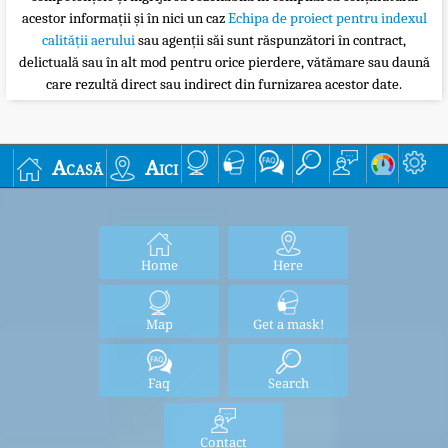
acestor informații și în nici un caz
Echipa de proiect pentru indexul
calității aerului
sau agenții săi sunt răspunzători în contract,
delictuală sau în alt mod pentru orice pierdere, vătămare sau daună
care rezultă direct sau indirect din furnizarea acestor date.
Acasă
Aici
Home
Here
Map
Get a mask!
Faq
Search
Contact