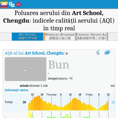
Poluarea aerului din
Art School,
Chengdu
: indicele calității aerului (AQI)
în timp real
Art School,
Wenjiang Riverside Road, Chengdu
Chengdu Second Administr
Chengdu
成都艺术学校
成都温江临江路
成都成都市第二行政学院
AQI-ul lui
Art School, Chengdu
:
Indicele calității aerului (AQI) în 
Bun
-
-
temperatura:
-
°C
actual
ultimele 2 zile
min
Informații meteo
Temp
28
21