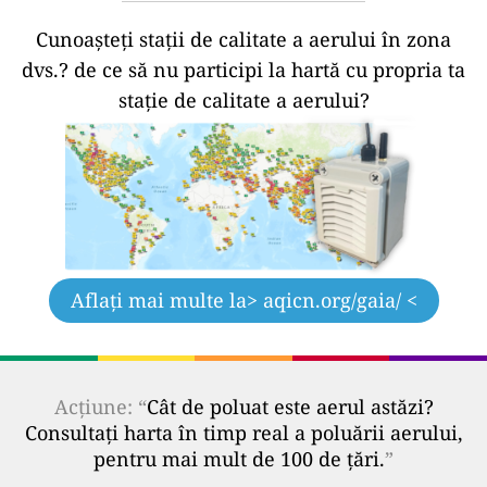
Cunoașteți stații de calitate a aerului în zona
dvs.?
de ce să nu participi la hartă cu propria ta
stație de calitate a aerului?
Aflați mai multe la
> aqicn.org/gaia/ <
Acțiune: “
Cât de poluat este aerul astăzi?
Consultați harta în timp real a poluării aerului,
pentru mai mult de 100 de țări.
”