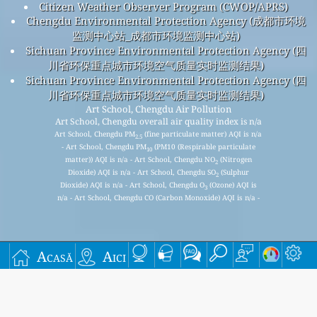
Citizen Weather Observer Program (CWOP/APRS)
Chengdu Environmental Protection Agency (成都市环境
监测中心站_成都市环境监测中心站)
Sichuan Province Environmental Protection Agency (四
川省环保重点城市环境空气质量实时监测结果)
Sichuan Province Environmental Protection Agency (四
川省环保重点城市环境空气质量实时监测结果)
Art School, Chengdu Air Pollution
Art School, Chengdu overall air quality index is n/a
Art School, Chengdu PM
(fine particulate matter) AQI is n/a
2.5
- Art School, Chengdu PM
(PM10 (Respirable particulate
10
matter)) AQI is n/a - Art School, Chengdu NO
(Nitrogen
2
Dioxide) AQI is n/a - Art School, Chengdu SO
(Sulphur
2
Dioxide) AQI is n/a - Art School, Chengdu O
(Ozone) AQI is
3
n/a - Art School, Chengdu CO (Carbon Monoxide) AQI is n/a -
Înscrieți-vă pentru lista noastră de corespondență
Acasă
Aici
lunară gratuită și primiți notificări când sunt disponibile
articole noi.
Trimite