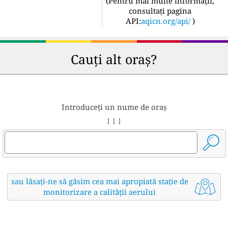
(
Pentru mai multe informații,
consultați pagina
API:
aqicn.org/api/
)
Cauți alt oraș?
Introduceți un nume de oraș
↓ ↓ ↓
sau lăsați-ne să găsim cea mai apropiată stație de
monitorizare a calității aerului