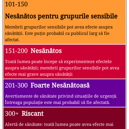
101-150
Nesănătos pentru grupurile sensibile
Membrii grupurilor sensibile pot avea efecte asupra
sănătății. Este puțin probabil ca publicul larg să fie
afectat.
151-200
Nesănătos
Toată lumea poate începe să experimenteze efectele
asupra sănătății; membrii grupurilor sensibile pot avea
efecte mai grave asupra sănătății
201-300
Foarte Nesănătoasă
Avertismente de sănătate privind situațiile de urgență.
Întreaga populație este mai probabil să fie afectată.
300+
Riscant
Alertă de sănătate: toată lumea poate avea efecte mai